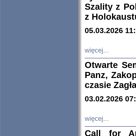
Szality z Po
z Holokaust
05.03.2026 11
więcej...
Otwarte Se
Panz, Zakop
czasie Zagł
03.02.2026 07
więcej...
Call for A