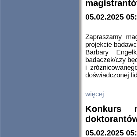
magistrantó
05.02.2025 05
Zapraszamy mag
projekcie badaw
Barbary Engel
badaczek/czy będ
i zróżnicowaneg
doświadczonej lid
więcej...
Konkurs n
doktorantó
05.02.2025 05