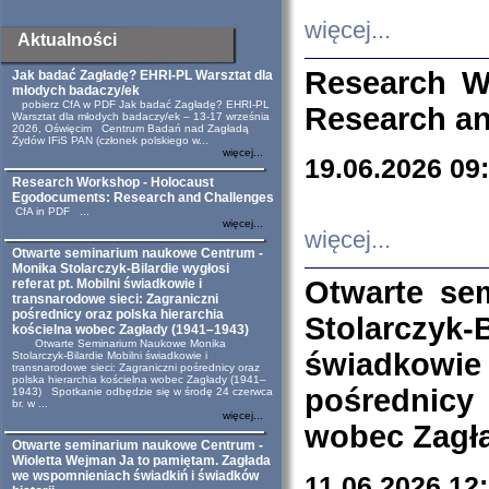
więcej...
Aktualności
Research W
Jak badać Zagładę? EHRI-PL Warsztat dla
młodych badaczy/ek
pobierz CfA w PDF Jak badać Zagładę? EHRI-PL
Research an
Warsztat dla młodych badaczy/ek – 13-17 września
2026, Oświęcim Centrum Badań nad Zagładą
Żydów IFiS PAN (członek polskiego w...
więcej...
19.06.2026 09
Research Workshop - Holocaust
Egodocuments: Research and Challenges
CfA in PDF ...
więcej...
więcej...
Otwarte seminarium naukowe Centrum -
Monika Stolarczyk-Bilardie wygłosi
Otwarte se
referat pt. Mobilni świadkowie i
transnarodowe sieci: Zagraniczni
pośrednicy oraz polska hierarchia
Stolarczyk-
kościelna wobec Zagłady (1941–1943)
Otwarte Seminarium Naukowe Monika
świadkowie
Stolarczyk-Bilardie Mobilni świadkowie i
transnarodowe sieci: Zagraniczni pośrednicy oraz
polska hierarchia kościelna wobec Zagłady (1941–
pośrednicy
1943) Spotkanie odbędzie się w środę 24 czerwca
br. w ...
więcej...
wobec Zagła
Otwarte seminarium naukowe Centrum -
Wioletta Wejman Ja to pamiętam. Zagłada
we wspomnieniach świadkiń i świadków
11.06.2026 12