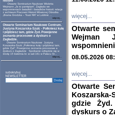
historii
Otwarte Seminarium Naukowe Wioletta
Wejmann „Ja to pamiętam”. Zagłada we
wspomnieniach świadkiń i świadków historii: relacje
z archiwum Pracowni Historii Mówionej Ośrodka
więcej...
„Brama Grodzka – Teatr NN” w Lublinie ...
więcej...
Otwarte Seminarium Naukowe Centrum.
Otwarte se
Justyna Koszarska-Szulc - Połkniesz kulę
i pójdziesz tam, gdzie Żyd. Powojenne
Wejman 
zeznania procesowe a dyskurs o
Zagładzie.
Otwarte Seminarium Naukowe Justyna
wspomnienia
Koszarska-Szulc „Połkniesz kulę i pójdziesz tam,
gdzie Żyd”. Powojenne zeznania procesowe a
dyskurs o Zagładzie Spotkanie odbędzie się w
środę 15 kwietnia br. w sali 161 w Pałacu St...
08.05.2026 08
więcej...
subskrybuj
więcej...
NEWSLETTER
Otwarte Se
Koszarska-S
gdzie Żyd
dyskurs o Z