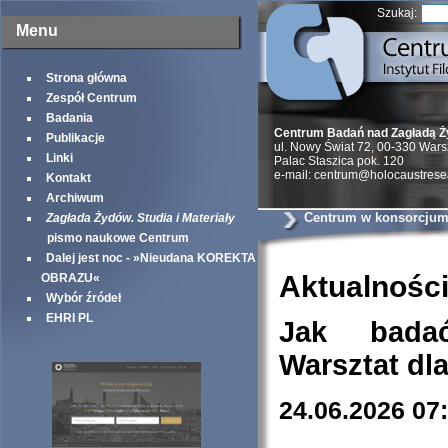
Szukaj:
Menu
Strona główna
Zespół Centrum
Badania
Centrum Badań nad Zagładą 
Publikacje
ul. Nowy Świat 72, 00-330 War
Linki
Palac Staszica pok. 120
e-mail: centrum@holocaustrese
Kontakt
Archiwum
Centrum w konsorcjum
Zagłada Żydów. Studia i Materiały
pismo naukowe Centrum
Dalej jest noc - »Nieudana KOREKTA
Aktualnośc
OBRAZU«
Wybór źródeł
EHRI PL
Jak bada
Warsztat dl
24.06.2026 07