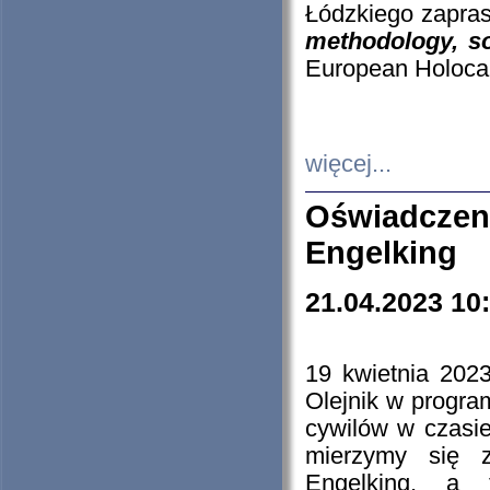
Łódzkiego zapras
methodology, so
European Holocau
więcej...
Oświadczen
Engelking
21.04.2023 10
19 kwietnia 2023
Olejnik w progra
cywilów w czasie
mierzymy się z
Engelking, a 