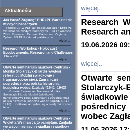
więcej...
Aktualności
Research W
Jak badać Zagładę? EHRI-PL Warsztat dla
młodych badaczy/ek
pobierz CfA w PDF Jak badać Zagładę? EHRI-PL
Research an
Warsztat dla młodych badaczy/ek – 13-17 września
2026, Oświęcim Centrum Badań nad Zagładą
Żydów IFiS PAN (członek polskiego w...
więcej...
19.06.2026 09
Research Workshop - Holocaust
Egodocuments: Research and Challenges
CfA in PDF ...
więcej...
więcej...
Otwarte seminarium naukowe Centrum -
Monika Stolarczyk-Bilardie wygłosi
Otwarte se
referat pt. Mobilni świadkowie i
transnarodowe sieci: Zagraniczni
pośrednicy oraz polska hierarchia
Stolarczyk-
kościelna wobec Zagłady (1941–1943)
Otwarte Seminarium Naukowe Monika
świadkowie
Stolarczyk-Bilardie Mobilni świadkowie i
transnarodowe sieci: Zagraniczni pośrednicy oraz
polska hierarchia kościelna wobec Zagłady (1941–
pośrednicy
1943) Spotkanie odbędzie się w środę 24 czerwca
br. w ...
więcej...
wobec Zagła
Otwarte seminarium naukowe Centrum -
Wioletta Wejman Ja to pamiętam. Zagłada
we wspomnieniach świadkiń i świadków
11.06.2026 12