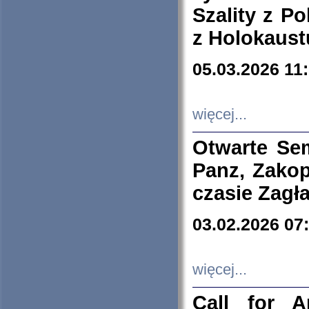
Szality z Po
z Holokaust
05.03.2026 11
więcej...
Otwarte Se
Panz, Zakop
czasie Zagł
03.02.2026 07
więcej...
Call for A