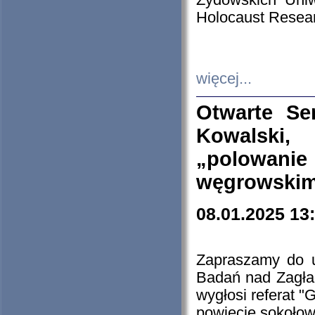
Żydowskich Uniw
Holocaust Resear
więcej...
Otwarte Se
Kowalski, 
„polowanie
węgrowskim.
08.01.2025 13
Zapraszamy do 
Badań nad Zagła
wygłosi referat "
powiecie sokołow