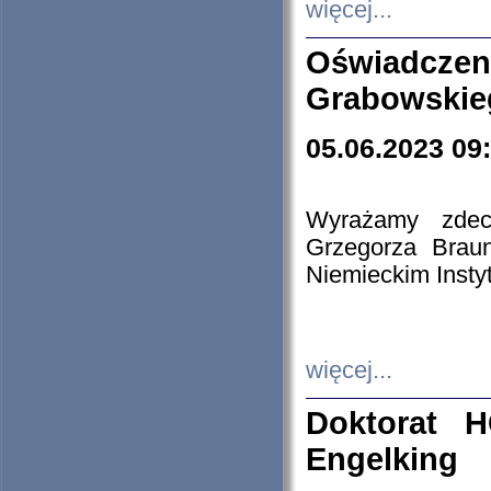
więcej...
Oświadczen
Grabowskie
05.06.2023 09
Wyrażamy zdecy
Grzegorza Brau
Niemieckim Insty
więcej...
Doktorat H
Engelking