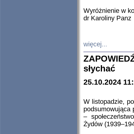
Wyróżnienie w k
dr Karoliny Panz
więcej...
ZAPOWIEDŹ
słychać
25.10.2024 11
W listopadzie, p
podsumowująca p
– społeczeństw
Żydów (1939–194