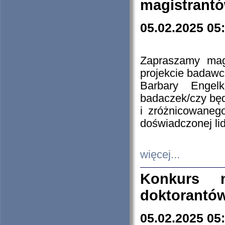
magistrantó
05.02.2025 05
Zapraszamy mag
projekcie badaw
Barbary Engel
badaczek/czy będ
i zróżnicowaneg
doświadczonej lid
więcej...
Konkurs n
doktorantó
05.02.2025 05