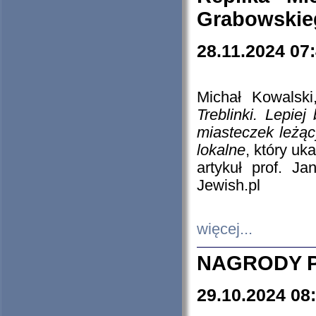
Grabowskieg
28.11.2024 07
Michał Kowalski
Treblinki. Lepie
miasteczek leżąc
lokalne
, który uk
artykuł prof. J
Jewish.pl
więcej...
NAGRODY P
29.10.2024 08