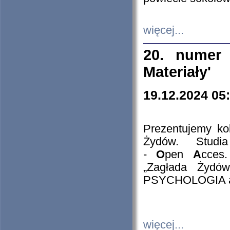
więcej...
20. numer 
Materiały'
19.12.2024 05
Prezentujemy kol
Żydów. Stud
-
O
pen
A
cces
„Zagłada Żydów
PSYCHOLOGIA 
więcej...