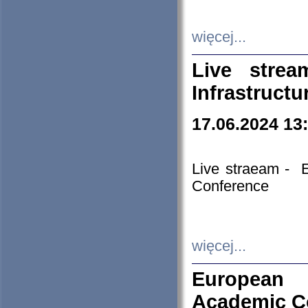
więcej...
Live stre
Infrastruct
17.06.2024 13
Live straeam - 
Conference
więcej...
European H
Academic C