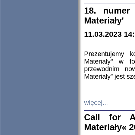
18. numer 
Materiały'
11.03.2023 14
Prezentujemy k
Materiały" w 
przewodnim now
Materiały” jest s
więcej...
Call for A
Materiały« 