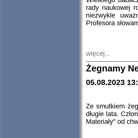
Wielkiego badacz
rady naukowej ro
niezwykle uważn
Profesora słowam
więcej...
Żegnamy Ne
05.08.2023 13
Ze smutkiem żeg
długie lata. Czł
Materiały" od chw