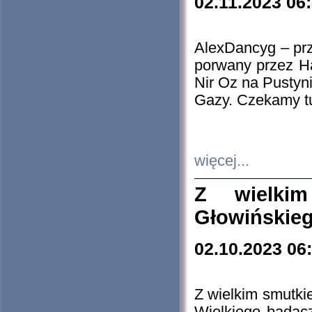
02.11.2023 06
AlexDancyg – przy
porwany przez H
Nir Oz na Pustyn
Gazy. Czekamy tu
więcej...
Z wielki
Głowińskie
02.10.2023 06
Z wielkim smutki