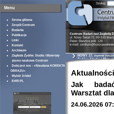
Szukaj:
Menu
Strona główna
Zespół Centrum
Badania
Centrum Badań nad Zagładą 
Publikacje
ul. Nowy Świat 72, 00-330 War
Linki
Palac Staszica pok. 120
e-mail: centrum@holocaustrese
Kontakt
Archiwum
NOWY 17. numer roczni
Zagłada Żydów. Studia i Materiały
Żydów. Studia i Materia
pismo naukowe Centrum
Dalej jest noc - »Nieudana KOREKTA
Aktualnośc
OBRAZU«
Wybór źródeł
EHRI PL
Jak bada
Warsztat dl
24.06.2026 07