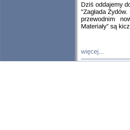
Dziś oddajemy 
"Zagłada Żydów. 
przewodnim now
Materiały” są kic
więcej...