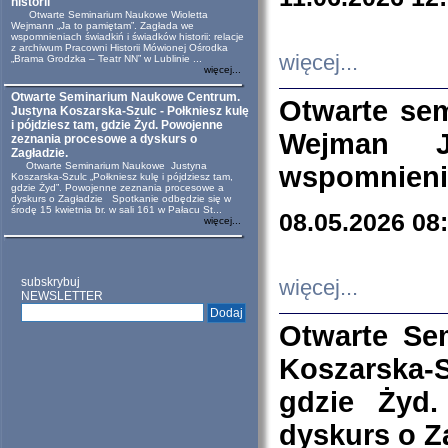
historii
Otwarte Seminarium Naukowe Wioletta
Wejmann „Ja to pamiętam”. Zagłada we
wspomnieniach świadkiń i świadków historii: relacje
z archiwum Pracowni Historii Mówionej Ośrodka
więcej...
„Brama Grodzka – Teatr NN” w Lublinie ...
więcej...
Otwarte Seminarium Naukowe Centrum.
Otwarte se
Justyna Koszarska-Szulc - Połkniesz kulę
i pójdziesz tam, gdzie Żyd. Powojenne
Wejman 
zeznania procesowe a dyskurs o
Zagładzie.
Otwarte Seminarium Naukowe Justyna
wspomnienia
Koszarska-Szulc „Połkniesz kulę i pójdziesz tam,
gdzie Żyd”. Powojenne zeznania procesowe a
dyskurs o Zagładzie Spotkanie odbędzie się w
środę 15 kwietnia br. w sali 161 w Pałacu St...
08.05.2026 08
więcej...
subskrybuj
więcej...
NEWSLETTER
Otwarte Se
Koszarska-S
gdzie Żyd
dyskurs o Z