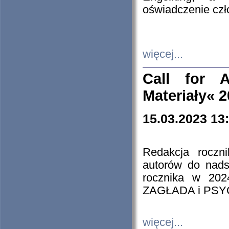
oświadczenie cz
więcej...
Call for A
Materiały« 
15.03.2023 13
Redakcja roczn
autorów do nads
rocznika w 202
ZAGŁADA i PS
więcej...