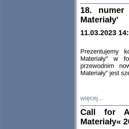
18. numer 
Materiały'
11.03.2023 14
Prezentujemy k
Materiały" w 
przewodnim now
Materiały” jest s
więcej...
Call for A
Materiały« 