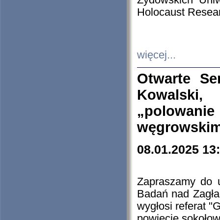
Żydowskich Uniw
Holocaust Resear
więcej...
Otwarte Se
Kowalski, 
„polowanie
węgrowskim.
08.01.2025 13
Zapraszamy do 
Badań nad Zagła
wygłosi referat "
powiecie sokołow