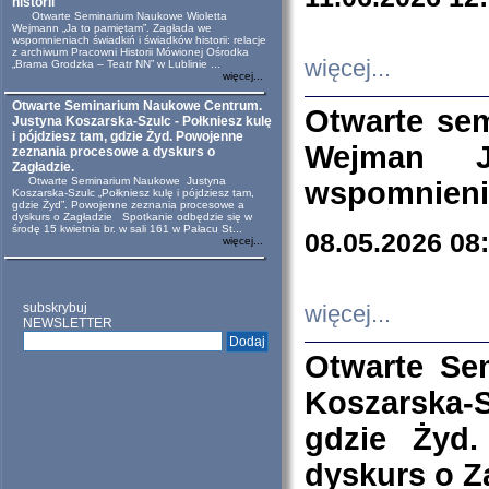
historii
Otwarte Seminarium Naukowe Wioletta
Wejmann „Ja to pamiętam”. Zagłada we
wspomnieniach świadkiń i świadków historii: relacje
z archiwum Pracowni Historii Mówionej Ośrodka
więcej...
„Brama Grodzka – Teatr NN” w Lublinie ...
więcej...
Otwarte Seminarium Naukowe Centrum.
Otwarte se
Justyna Koszarska-Szulc - Połkniesz kulę
i pójdziesz tam, gdzie Żyd. Powojenne
Wejman 
zeznania procesowe a dyskurs o
Zagładzie.
Otwarte Seminarium Naukowe Justyna
wspomnienia
Koszarska-Szulc „Połkniesz kulę i pójdziesz tam,
gdzie Żyd”. Powojenne zeznania procesowe a
dyskurs o Zagładzie Spotkanie odbędzie się w
środę 15 kwietnia br. w sali 161 w Pałacu St...
08.05.2026 08
więcej...
subskrybuj
więcej...
NEWSLETTER
Otwarte Se
Koszarska-S
gdzie Żyd
dyskurs o Z