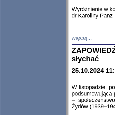
Wyróżnienie w k
dr Karoliny Panz
więcej...
ZAPOWIEDŹ
słychać
25.10.2024 11
W listopadzie, p
podsumowująca p
– społeczeństw
Żydów (1939–194