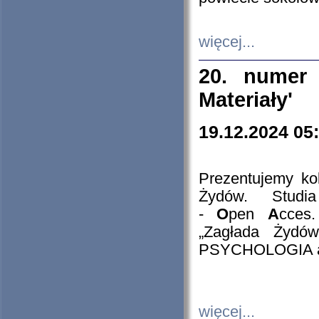
więcej...
20. numer 
Materiały'
19.12.2024 05
Prezentujemy kol
Żydów. Stud
-
O
pen
A
cces
„Zagłada Żydów
PSYCHOLOGIA 
więcej...