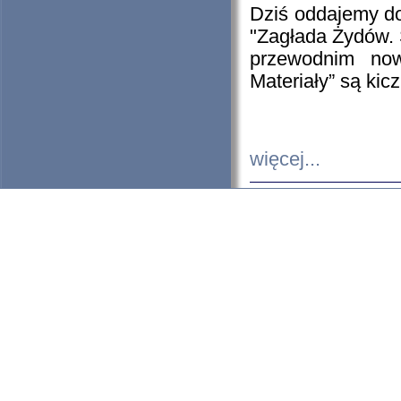
Dziś oddajemy 
"Zagłada Żydów. 
przewodnim now
Materiały” są kic
więcej...