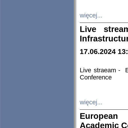
więcej...
Live stre
Infrastruct
17.06.2024 13
Live straeam - 
Conference
więcej...
European H
Academic C