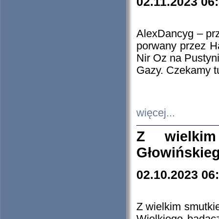
02.11.2023 06
AlexDancyg – przy
porwany przez H
Nir Oz na Pustyn
Gazy. Czekamy tu
więcej...
Z wielki
Głowińskie
02.10.2023 06
Z wielkim smutki