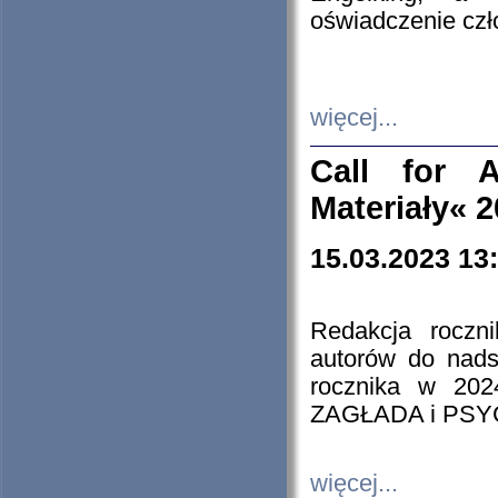
oświadczenie cz
więcej...
Call for A
Materiały« 
15.03.2023 13
Redakcja roczn
autorów do nads
rocznika w 202
ZAGŁADA i PS
więcej...