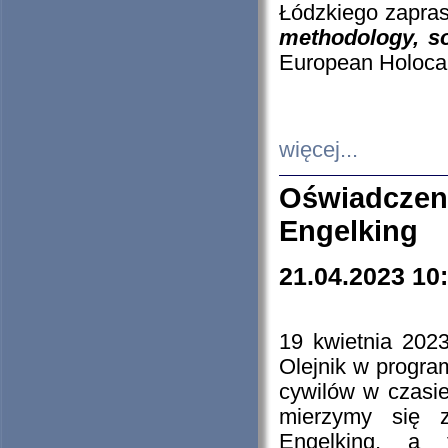
Łódzkiego zapras
methodology, so
European Holocau
więcej...
Oświadczen
Engelking
21.04.2023 10
19 kwietnia 2023
Olejnik w progra
cywilów w czasie
mierzymy się z
Engelking, a 