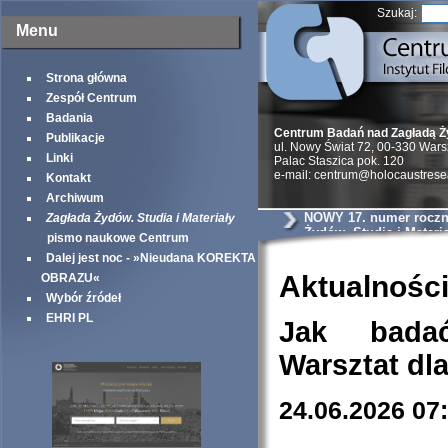
Szukaj:
Menu
Strona główna
Zespół Centrum
Badania
Centrum Badań nad Zagładą 
Publikacje
ul. Nowy Świat 72, 00-330 War
Linki
Palac Staszica pok. 120
e-mail: centrum@holocaustrese
Kontakt
Archiwum
NOWY 17. numer roczni
Zagłada Żydów. Studia i Materiały
Żydów. Studia i Materia
pismo naukowe Centrum
Dalej jest noc - »Nieudana KOREKTA
Aktualnośc
OBRAZU«
Wybór źródeł
EHRI PL
Jak bada
Warsztat dl
24.06.2026 07