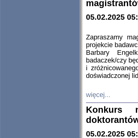
magistrantó
05.02.2025 05
Zapraszamy mag
projekcie badaw
Barbary Engel
badaczek/czy będ
i zróżnicowaneg
doświadczonej lid
więcej...
Konkurs n
doktorantó
05.02.2025 05