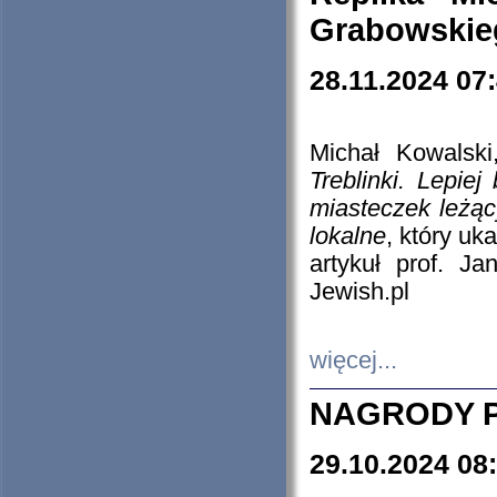
Grabowskieg
28.11.2024 07
Michał Kowalski
Treblinki. Lepie
miasteczek leżąc
lokalne
, który uk
artykuł prof. J
Jewish.pl
więcej...
NAGRODY P
29.10.2024 08