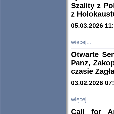
Szality z Po
z Holokaust
05.03.2026 11
więcej...
Otwarte Se
Panz, Zakop
czasie Zagł
03.02.2026 07
więcej...
Call for A