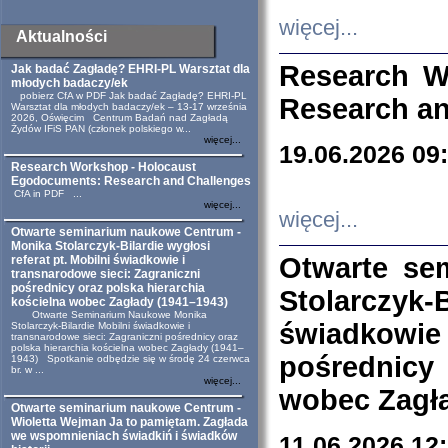
więcej...
Aktualności
Research W
Jak badać Zagładę? EHRI-PL Warsztat dla
młodych badaczy/ek
pobierz CfA w PDF Jak badać Zagładę? EHRI-PL
Research an
Warsztat dla młodych badaczy/ek – 13-17 września
2026, Oświęcim Centrum Badań nad Zagładą
Żydów IFiS PAN (członek polskiego w...
więcej...
19.06.2026 09
Research Workshop - Holocaust
Egodocuments: Research and Challenges
CfA in PDF ...
więcej...
więcej...
Otwarte seminarium naukowe Centrum -
Monika Stolarczyk-Bilardie wygłosi
Otwarte se
referat pt. Mobilni świadkowie i
transnarodowe sieci: Zagraniczni
pośrednicy oraz polska hierarchia
Stolarczyk-
kościelna wobec Zagłady (1941–1943)
Otwarte Seminarium Naukowe Monika
świadkowie
Stolarczyk-Bilardie Mobilni świadkowie i
transnarodowe sieci: Zagraniczni pośrednicy oraz
polska hierarchia kościelna wobec Zagłady (1941–
pośrednicy
1943) Spotkanie odbędzie się w środę 24 czerwca
br. w ...
więcej...
wobec Zagła
Otwarte seminarium naukowe Centrum -
Wioletta Wejman Ja to pamiętam. Zagłada
we wspomnieniach świadkiń i świadków
11.06.2026 12