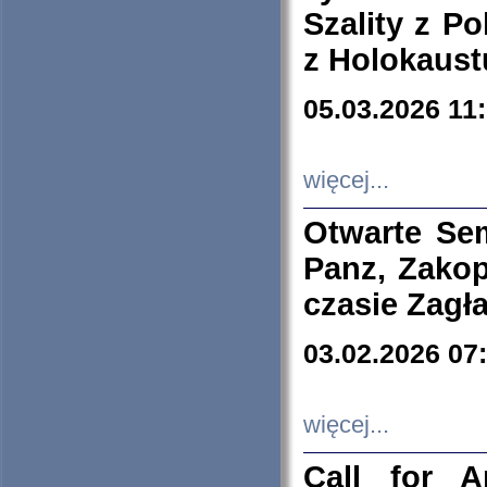
Szality z Po
z Holokaust
05.03.2026 11
więcej...
Otwarte Se
Panz, Zakop
czasie Zagł
03.02.2026 07
więcej...
Call for A