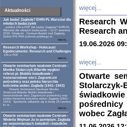
więcej...
Aktualności
Research W
Jak badać Zagładę? EHRI-PL Warsztat dla
młodych badaczy/ek
pobierz CfA w PDF Jak badać Zagładę? EHRI-PL
Research an
Warsztat dla młodych badaczy/ek – 13-17 września
2026, Oświęcim Centrum Badań nad Zagładą
Żydów IFiS PAN (członek polskiego w...
więcej...
19.06.2026 09
Research Workshop - Holocaust
Egodocuments: Research and Challenges
CfA in PDF ...
więcej...
więcej...
Otwarte seminarium naukowe Centrum -
Monika Stolarczyk-Bilardie wygłosi
Otwarte se
referat pt. Mobilni świadkowie i
transnarodowe sieci: Zagraniczni
pośrednicy oraz polska hierarchia
Stolarczyk-
kościelna wobec Zagłady (1941–1943)
Otwarte Seminarium Naukowe Monika
świadkowie
Stolarczyk-Bilardie Mobilni świadkowie i
transnarodowe sieci: Zagraniczni pośrednicy oraz
polska hierarchia kościelna wobec Zagłady (1941–
pośrednicy
1943) Spotkanie odbędzie się w środę 24 czerwca
br. w ...
więcej...
wobec Zagła
Otwarte seminarium naukowe Centrum -
Wioletta Wejman Ja to pamiętam. Zagłada
we wspomnieniach świadkiń i świadków
11.06.2026 12