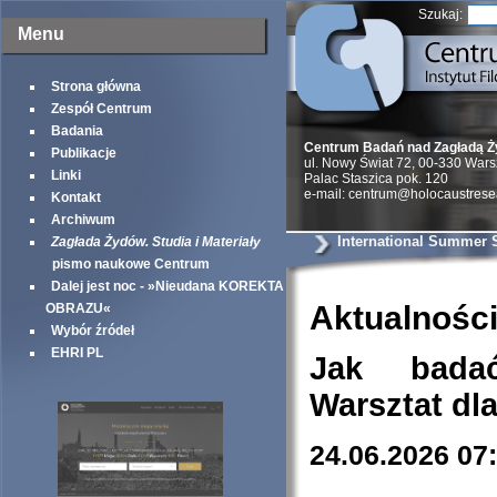
Szukaj:
Menu
Strona główna
Zespół Centrum
Badania
Centrum Badań nad Zagładą 
Publikacje
ul. Nowy Świat 72, 00-330 War
Linki
Palac Staszica pok. 120
e-mail: centrum@holocaustrese
Kontakt
Archiwum
International Summer 
Zagłada Żydów. Studia i Materiały
pismo naukowe Centrum
Dalej jest noc - »Nieudana KOREKTA
Aktualnośc
OBRAZU«
Wybór źródeł
EHRI PL
Jak bada
Warsztat dl
24.06.2026 07