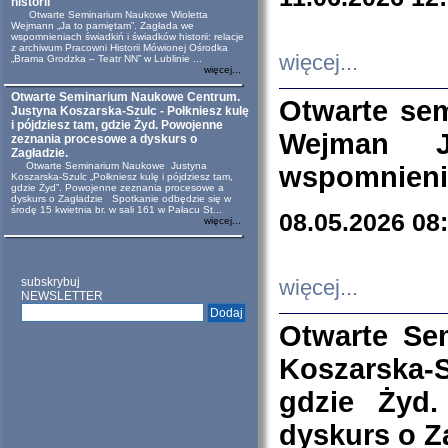
historii
Otwarte Seminarium Naukowe Wioletta
Wejmann „Ja to pamiętam”. Zagłada we
wspomnieniach świadkiń i świadków historii: relacje
z archiwum Pracowni Historii Mówionej Ośrodka
więcej...
„Brama Grodzka – Teatr NN” w Lublinie ...
więcej...
Otwarte Seminarium Naukowe Centrum.
Otwarte se
Justyna Koszarska-Szulc - Połkniesz kulę
i pójdziesz tam, gdzie Żyd. Powojenne
Wejman 
zeznania procesowe a dyskurs o
Zagładzie.
Otwarte Seminarium Naukowe Justyna
wspomnienia
Koszarska-Szulc „Połkniesz kulę i pójdziesz tam,
gdzie Żyd”. Powojenne zeznania procesowe a
dyskurs o Zagładzie Spotkanie odbędzie się w
środę 15 kwietnia br. w sali 161 w Pałacu St...
08.05.2026 08
więcej...
subskrybuj
więcej...
NEWSLETTER
Otwarte Se
Koszarska-S
gdzie Żyd
dyskurs o Z