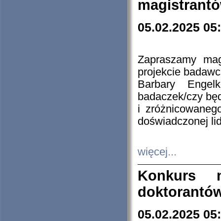
magistrantó
05.02.2025 05
Zapraszamy mag
projekcie badaw
Barbary Engel
badaczek/czy będ
i zróżnicowaneg
doświadczonej lid
więcej...
Konkurs n
doktorantó
05.02.2025 05