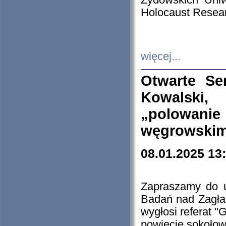
Żydowskich Uniw
Holocaust Resear
więcej...
Otwarte Se
Kowalski, 
„polowanie
węgrowskim.
08.01.2025 13
Zapraszamy do 
Badań nad Zagła
wygłosi referat "
powiecie sokołow