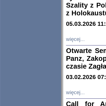
Szality z Po
z Holokaust
05.03.2026 11
więcej...
Otwarte Se
Panz, Zakop
czasie Zagł
03.02.2026 07
więcej...
Call for A