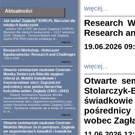
więcej...
Aktualności
Research W
Jak badać Zagładę? EHRI-PL Warsztat dla
młodych badaczy/ek
pobierz CfA w PDF Jak badać Zagładę? EHRI-PL
Research an
Warsztat dla młodych badaczy/ek – 13-17 września
2026, Oświęcim Centrum Badań nad Zagładą
Żydów IFiS PAN (członek polskiego w...
więcej...
19.06.2026 09
Research Workshop - Holocaust
Egodocuments: Research and Challenges
CfA in PDF ...
więcej...
więcej...
Otwarte seminarium naukowe Centrum -
Monika Stolarczyk-Bilardie wygłosi
Otwarte se
referat pt. Mobilni świadkowie i
transnarodowe sieci: Zagraniczni
pośrednicy oraz polska hierarchia
Stolarczyk-
kościelna wobec Zagłady (1941–1943)
Otwarte Seminarium Naukowe Monika
świadkowie
Stolarczyk-Bilardie Mobilni świadkowie i
transnarodowe sieci: Zagraniczni pośrednicy oraz
polska hierarchia kościelna wobec Zagłady (1941–
pośrednicy
1943) Spotkanie odbędzie się w środę 24 czerwca
br. w ...
więcej...
wobec Zagła
Otwarte seminarium naukowe Centrum -
Wioletta Wejman Ja to pamiętam. Zagłada
we wspomnieniach świadkiń i świadków
11.06.2026 12