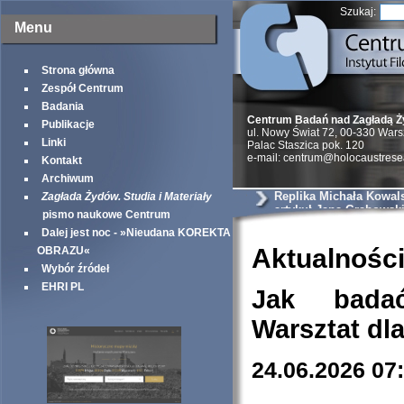
Szukaj:
Menu
Strona główna
Zespół Centrum
Badania
Centrum Badań nad Zagładą 
Publikacje
ul. Nowy Świat 72, 00-330 War
Linki
Palac Staszica pok. 120
e-mail: centrum@holocaustrese
Kontakt
Archiwum
Replika Michała Kowal
Zagłada Żydów. Studia i Materiały
artykuł Jana Grabowski
pismo naukowe Centrum
Markusz
Dalej jest noc - »Nieudana KOREKTA
Aktualnośc
OBRAZU«
Wybór źródeł
EHRI PL
Jak bada
Warsztat dl
24.06.2026 07