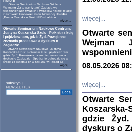
historii
Otwarte Seminarium Naukowe Wioletta
Wejmann „Ja to pamiętam”. Zagłada we
wspomnieniach świadkiń i świadków historii: relacje
z archiwum Pracowni Historii Mówionej Ośrodka
więcej...
„Brama Grodzka – Teatr NN” w Lublinie ...
więcej...
Otwarte Seminarium Naukowe Centrum.
Otwarte se
Justyna Koszarska-Szulc - Połkniesz kulę
i pójdziesz tam, gdzie Żyd. Powojenne
Wejman 
zeznania procesowe a dyskurs o
Zagładzie.
Otwarte Seminarium Naukowe Justyna
wspomnienia
Koszarska-Szulc „Połkniesz kulę i pójdziesz tam,
gdzie Żyd”. Powojenne zeznania procesowe a
dyskurs o Zagładzie Spotkanie odbędzie się w
środę 15 kwietnia br. w sali 161 w Pałacu St...
08.05.2026 08
więcej...
subskrybuj
więcej...
NEWSLETTER
Otwarte Se
Koszarska-S
gdzie Żyd
dyskurs o Z