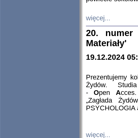
więcej...
20. numer 
Materiały'
19.12.2024 05
Prezentujemy kol
Żydów. Stud
-
O
pen
A
cces
„Zagłada Żydów
PSYCHOLOGIA 
więcej...