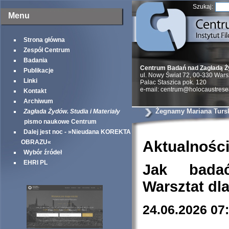
Szukaj:
Menu
Strona główna
Zespół Centrum
Badania
Centrum Badań nad Zagładą 
Publikacje
ul. Nowy Świat 72, 00-330 War
Linki
Palac Staszica pok. 120
e-mail: centrum@holocaustrese
Kontakt
Archiwum
Żegnamy Mariana Turs
Zagłada Żydów. Studia i Materiały
pismo naukowe Centrum
Dalej jest noc - »Nieudana KOREKTA
Aktualnośc
OBRAZU«
Wybór źródeł
EHRI PL
Jak bada
Warsztat dl
24.06.2026 07