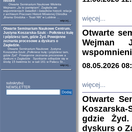
historii
Otwarte Seminarium Naukowe Wioletta
Wejmann „Ja to pamiętam”. Zagłada we
wspomnieniach świadkiń i świadków historii: relacje
z archiwum Pracowni Historii Mówionej Ośrodka
więcej...
„Brama Grodzka – Teatr NN” w Lublinie ...
więcej...
Otwarte Seminarium Naukowe Centrum.
Otwarte se
Justyna Koszarska-Szulc - Połkniesz kulę
i pójdziesz tam, gdzie Żyd. Powojenne
Wejman 
zeznania procesowe a dyskurs o
Zagładzie.
Otwarte Seminarium Naukowe Justyna
wspomnienia
Koszarska-Szulc „Połkniesz kulę i pójdziesz tam,
gdzie Żyd”. Powojenne zeznania procesowe a
dyskurs o Zagładzie Spotkanie odbędzie się w
środę 15 kwietnia br. w sali 161 w Pałacu St...
08.05.2026 08
więcej...
subskrybuj
więcej...
NEWSLETTER
Otwarte Se
Koszarska-S
gdzie Żyd
dyskurs o Z