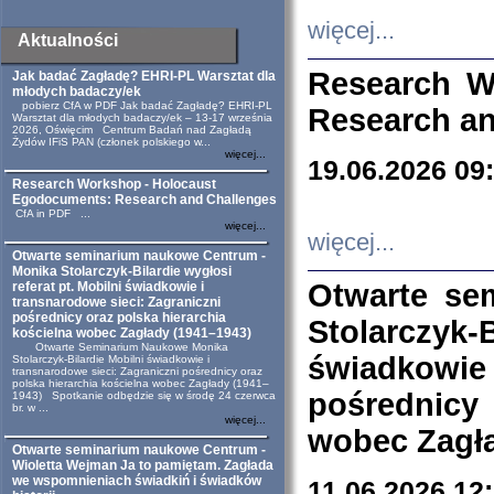
więcej...
Aktualności
Research W
Jak badać Zagładę? EHRI-PL Warsztat dla
młodych badaczy/ek
pobierz CfA w PDF Jak badać Zagładę? EHRI-PL
Research an
Warsztat dla młodych badaczy/ek – 13-17 września
2026, Oświęcim Centrum Badań nad Zagładą
Żydów IFiS PAN (członek polskiego w...
więcej...
19.06.2026 09
Research Workshop - Holocaust
Egodocuments: Research and Challenges
CfA in PDF ...
więcej...
więcej...
Otwarte seminarium naukowe Centrum -
Monika Stolarczyk-Bilardie wygłosi
Otwarte se
referat pt. Mobilni świadkowie i
transnarodowe sieci: Zagraniczni
pośrednicy oraz polska hierarchia
Stolarczyk-
kościelna wobec Zagłady (1941–1943)
Otwarte Seminarium Naukowe Monika
świadkowie
Stolarczyk-Bilardie Mobilni świadkowie i
transnarodowe sieci: Zagraniczni pośrednicy oraz
polska hierarchia kościelna wobec Zagłady (1941–
pośrednicy
1943) Spotkanie odbędzie się w środę 24 czerwca
br. w ...
więcej...
wobec Zagła
Otwarte seminarium naukowe Centrum -
Wioletta Wejman Ja to pamiętam. Zagłada
we wspomnieniach świadkiń i świadków
11.06.2026 12