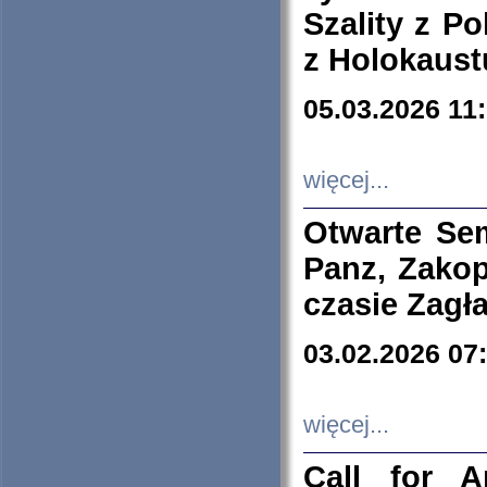
Szality z Po
z Holokaust
05.03.2026 11
więcej...
Otwarte Se
Panz, Zakop
czasie Zagł
03.02.2026 07
więcej...
Call for A