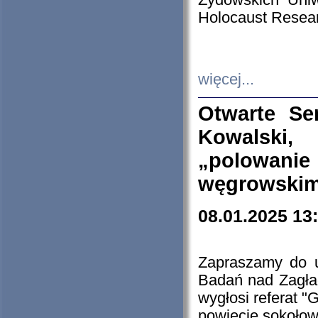
Żydowskich Uniw
Holocaust Resear
więcej...
Otwarte Se
Kowalski, 
„polowanie
węgrowskim.
08.01.2025 13
Zapraszamy do 
Badań nad Zagła
wygłosi referat "
powiecie sokołow