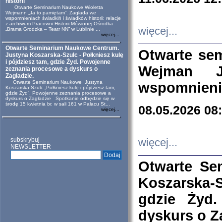
historii
Otwarte Seminarium Naukowe Wioletta
Wejmann „Ja to pamiętam”. Zagłada we
wspomnieniach świadkiń i świadków historii: relacje
z archiwum Pracowni Historii Mówionej Ośrodka
więcej...
„Brama Grodzka – Teatr NN” w Lublinie ...
więcej...
Otwarte Seminarium Naukowe Centrum.
Otwarte se
Justyna Koszarska-Szulc - Połkniesz kulę
i pójdziesz tam, gdzie Żyd. Powojenne
Wejman 
zeznania procesowe a dyskurs o
Zagładzie.
Otwarte Seminarium Naukowe Justyna
wspomnienia
Koszarska-Szulc „Połkniesz kulę i pójdziesz tam,
gdzie Żyd”. Powojenne zeznania procesowe a
dyskurs o Zagładzie Spotkanie odbędzie się w
środę 15 kwietnia br. w sali 161 w Pałacu St...
08.05.2026 08
więcej...
subskrybuj
więcej...
NEWSLETTER
Otwarte Se
Koszarska-S
gdzie Żyd
dyskurs o Z