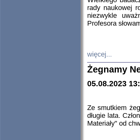
Wielkiego badacz
rady naukowej ro
niezwykle uważn
Profesora słowam
więcej...
Żegnamy Ne
05.08.2023 13
Ze smutkiem żeg
długie lata. Czł
Materiały" od chw