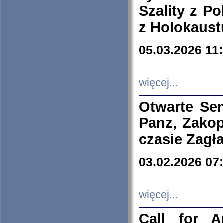
Szality z Po
z Holokaust
05.03.2026 11
więcej...
Otwarte Se
Panz, Zakop
czasie Zagł
03.02.2026 07
więcej...
Call for A