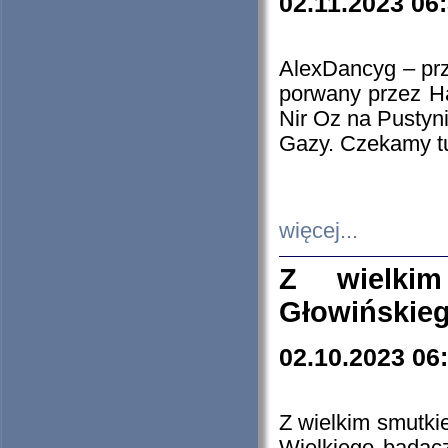
02.11.2023 06
AlexDancyg – przy
porwany przez H
Nir Oz na Pustyn
Gazy. Czekamy tu
więcej...
Z wielki
Głowińskie
02.10.2023 06
Z wielkim smutki