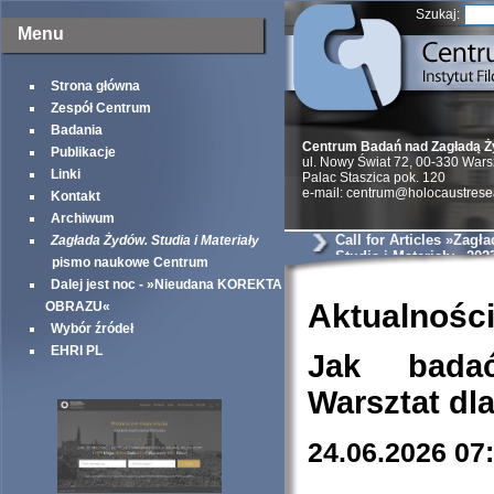
Szukaj:
Menu
Strona główna
Zespół Centrum
Badania
Centrum Badań nad Zagładą 
Publikacje
ul. Nowy Świat 72, 00-330 War
Linki
Palac Staszica pok. 120
e-mail: centrum@holocaustrese
Kontakt
Archiwum
Call for Articles »Zagł
Zagłada Żydów. Studia i Materiały
Studia i Materiały« 202
pismo naukowe Centrum
Dalej jest noc - »Nieudana KOREKTA
Aktualnośc
OBRAZU«
Wybór źródeł
EHRI PL
Jak bada
Warsztat dl
24.06.2026 07