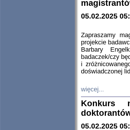
magistrantó
05.02.2025 05
Zapraszamy mag
projekcie badaw
Barbary Engel
badaczek/czy będ
i zróżnicowaneg
doświadczonej lid
więcej...
Konkurs n
doktorantó
05.02.2025 05