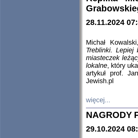
Grabowskieg
28.11.2024 07
Michał Kowalski
Treblinki. Lepie
miasteczek leżąc
lokalne
, który uk
artykuł prof. J
Jewish.pl
więcej...
NAGRODY P
29.10.2024 08