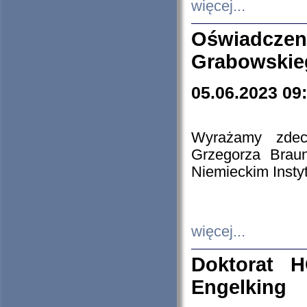
więcej...
Oświadczen
Grabowskie
05.06.2023 09
Wyrażamy zdecy
Grzegorza Brau
Niemieckim Insty
więcej...
Doktorat H
Engelking