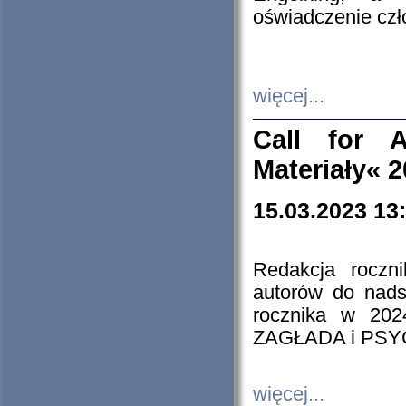
oświadczenie cz
więcej...
Call for A
Materiały« 
15.03.2023 13
Redakcja roczn
autorów do nads
rocznika w 202
ZAGŁADA i PS
więcej...