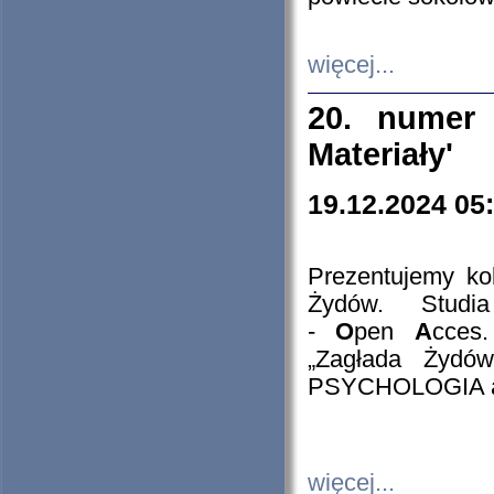
więcej...
20. numer 
Materiały'
19.12.2024 05
Prezentujemy kol
Żydów. Stud
-
O
pen
A
cces
„Zagłada Żydów
PSYCHOLOGIA 
więcej...