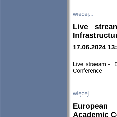
więcej...
Live stre
Infrastruct
17.06.2024 13
Live straeam - 
Conference
więcej...
European H
Academic C