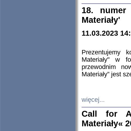
18. numer 
Materiały'
11.03.2023 14
Prezentujemy k
Materiały" w 
przewodnim now
Materiały” jest s
więcej...
Call for A
Materiały« 