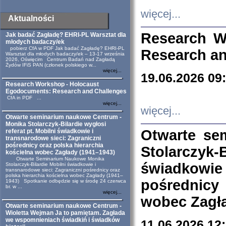
więcej...
Aktualności
Research W
Jak badać Zagładę? EHRI-PL Warsztat dla
młodych badaczy/ek
pobierz CfA w PDF Jak badać Zagładę? EHRI-PL
Research an
Warsztat dla młodych badaczy/ek – 13-17 września
2026, Oświęcim Centrum Badań nad Zagładą
Żydów IFiS PAN (członek polskiego w...
więcej...
19.06.2026 09
Research Workshop - Holocaust
Egodocuments: Research and Challenges
CfA in PDF ...
więcej...
więcej...
Otwarte seminarium naukowe Centrum -
Monika Stolarczyk-Bilardie wygłosi
Otwarte se
referat pt. Mobilni świadkowie i
transnarodowe sieci: Zagraniczni
pośrednicy oraz polska hierarchia
Stolarczyk-
kościelna wobec Zagłady (1941–1943)
Otwarte Seminarium Naukowe Monika
świadkowie
Stolarczyk-Bilardie Mobilni świadkowie i
transnarodowe sieci: Zagraniczni pośrednicy oraz
polska hierarchia kościelna wobec Zagłady (1941–
pośrednicy
1943) Spotkanie odbędzie się w środę 24 czerwca
br. w ...
więcej...
wobec Zagła
Otwarte seminarium naukowe Centrum -
Wioletta Wejman Ja to pamiętam. Zagłada
we wspomnieniach świadkiń i świadków
11.06.2026 12