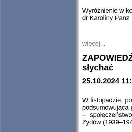
Wyróżnienie w k
dr Karoliny Panz
więcej...
ZAPOWIEDŹ
słychać
25.10.2024 11
W listopadzie, p
podsumowująca p
– społeczeństw
Żydów (1939–194