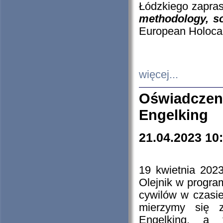
Łódzkiego zapras
methodology, so
European Holocau
więcej...
Oświadczen
Engelking
21.04.2023 10
19 kwietnia 2023
Olejnik w progra
cywilów w czasie
mierzymy się z
Engelking, a 