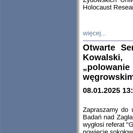
Żydowskich Uniw
Holocaust Resear
więcej...
Otwarte Se
Kowalski, 
„polowanie
węgrowskim.
08.01.2025 13
Zapraszamy do 
Badań nad Zagła
wygłosi referat "
powiecie sokołow