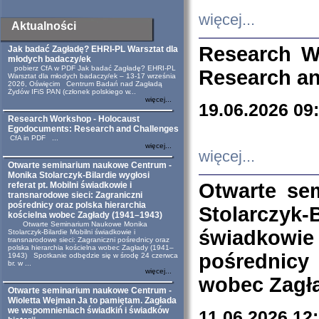
więcej...
Aktualności
Research W
Jak badać Zagładę? EHRI-PL Warsztat dla
młodych badaczy/ek
pobierz CfA w PDF Jak badać Zagładę? EHRI-PL
Research an
Warsztat dla młodych badaczy/ek – 13-17 września
2026, Oświęcim Centrum Badań nad Zagładą
Żydów IFiS PAN (członek polskiego w...
więcej...
19.06.2026 09
Research Workshop - Holocaust
Egodocuments: Research and Challenges
CfA in PDF ...
więcej...
więcej...
Otwarte seminarium naukowe Centrum -
Monika Stolarczyk-Bilardie wygłosi
Otwarte se
referat pt. Mobilni świadkowie i
transnarodowe sieci: Zagraniczni
pośrednicy oraz polska hierarchia
Stolarczyk-
kościelna wobec Zagłady (1941–1943)
Otwarte Seminarium Naukowe Monika
świadkowie
Stolarczyk-Bilardie Mobilni świadkowie i
transnarodowe sieci: Zagraniczni pośrednicy oraz
polska hierarchia kościelna wobec Zagłady (1941–
pośrednicy
1943) Spotkanie odbędzie się w środę 24 czerwca
br. w ...
więcej...
wobec Zagła
Otwarte seminarium naukowe Centrum -
Wioletta Wejman Ja to pamiętam. Zagłada
we wspomnieniach świadkiń i świadków
11.06.2026 12