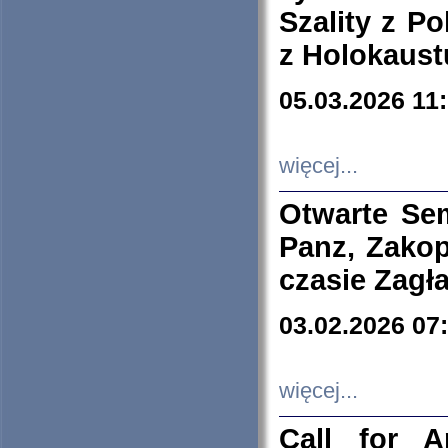
Szality z Po
z Holokaust
05.03.2026 11
więcej...
Otwarte Se
Panz, Zakop
czasie Zagł
03.02.2026 07
więcej...
Call for A