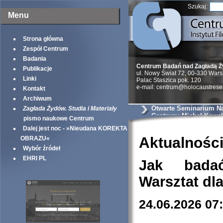
Szukaj:
Menu
Strona główna
Zespół Centrum
Badania
Centrum Badań nad Zagładą 
Publikacje
ul. Nowy Świat 72, 00-330 War
Linki
Palac Staszica pok. 120
e-mail: centrum@holocaustrese
Kontakt
Archiwum
Otwarte Seminarium N
Zagłada Żydów. Studia i Materiały
Centrum: Michał Kowals
pismo naukowe Centrum
akcje likwidacyjne i „
Dalej jest noc - »Nieudana KOREKTA
Żydów” w powiecie so
węgrowskim. Źródła i 
Aktualnośc
OBRAZU«
Wybór źródeł
EHRI PL
Jak bada
Warsztat dl
24.06.2026 07