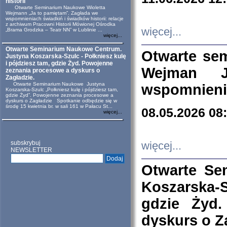
historii
Otwarte Seminarium Naukowe Wioletta
Wejmann „Ja to pamiętam”. Zagłada we
wspomnieniach świadkiń i świadków historii: relacje
z archiwum Pracowni Historii Mówionej Ośrodka
więcej...
„Brama Grodzka – Teatr NN” w Lublinie ...
więcej...
Otwarte Seminarium Naukowe Centrum.
Otwarte se
Justyna Koszarska-Szulc - Połkniesz kulę
i pójdziesz tam, gdzie Żyd. Powojenne
Wejman 
zeznania procesowe a dyskurs o
Zagładzie.
Otwarte Seminarium Naukowe Justyna
wspomnienia
Koszarska-Szulc „Połkniesz kulę i pójdziesz tam,
gdzie Żyd”. Powojenne zeznania procesowe a
dyskurs o Zagładzie Spotkanie odbędzie się w
środę 15 kwietnia br. w sali 161 w Pałacu St...
08.05.2026 08
więcej...
subskrybuj
więcej...
NEWSLETTER
Otwarte Se
Koszarska-S
gdzie Żyd
dyskurs o Z