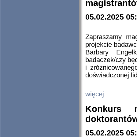
magistrantó
05.02.2025 05
Zapraszamy mag
projekcie badaw
Barbary Engel
badaczek/czy będ
i zróżnicowaneg
doświadczonej lid
więcej...
Konkurs n
doktorantó
05.02.2025 05