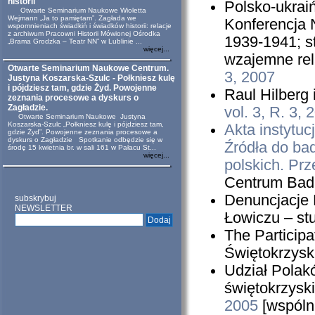
historii
Polsko-ukrai
Otwarte Seminarium Naukowe Wioletta
Wejmann „Ja to pamiętam”. Zagłada we
Konferencja
wspomnieniach świadkiń i świadków historii: relacje
z archiwum Pracowni Historii Mówionej Ośrodka
1939-1941; s
„Brama Grodzka – Teatr NN” w Lublinie ...
więcej...
wzajemne rel
Otwarte Seminarium Naukowe Centrum.
3, 2007
Justyna Koszarska-Szulc - Połkniesz kulę
i pójdziesz tam, gdzie Żyd. Powojenne
Raul Hilberg
zeznania procesowe a dyskurs o
Zagładzie.
vol. 3, R. 3, 
Otwarte Seminarium Naukowe Justyna
Koszarska-Szulc „Połkniesz kulę i pójdziesz tam,
Akta instytuc
gdzie Żyd”. Powojenne zeznania procesowe a
dyskurs o Zagładzie Spotkanie odbędzie się w
Źródła do ba
środę 15 kwietnia br. w sali 161 w Pałacu St...
więcej...
polskich. Prz
Centrum Bad
Denuncjacje 
subskrybuj
NEWSLETTER
Łowiczu – stu
The Participa
Świętokrzysk
Udział Polak
świętokrzysk
2005
[wspólni