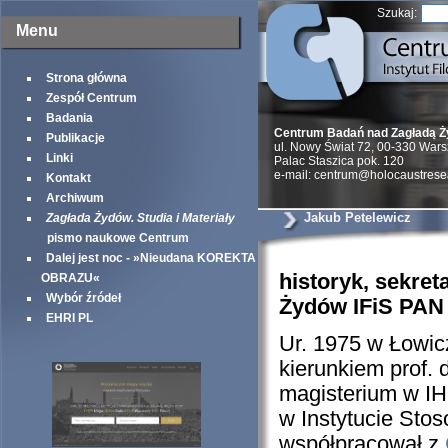
Szukaj:
Menu
Strona główna
Zespół Centrum
Badania
Centrum Badań nad Zagładą 
Publikacje
ul. Nowy Świat 72, 00-330 War
Linki
Palac Staszica pok. 120
e-mail: centrum@holocaustrese
Kontakt
Archiwum
Jakub Petelewicz
Zagłada Żydów. Studia i Materiały
pismo naukowe Centrum
Dalej jest noc - »Nieudana KOREKTA
historyk, sekre
OBRAZU«
Wybór źródeł
Żydów IFiS PAN
EHRI PL
Ur. 1975 w Łowic
kierunkiem prof.
magisterium w I
w Instytucie St
współpracował z