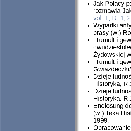
Jak Polacy p
rozmawia Jak
vol. 1, R. 1, 
Wypadki anty
prasy (w:) Roc
"Tumult i ge
dwudziestole
Żydowskiej w
"Tumult i gew
Gwiazdeczki/
Dzieje ludno
Historyka, R
Dzieje ludno
Historyka, R.
Endlösung de
(w:) Teka Hi
1999.
Opracowanie i