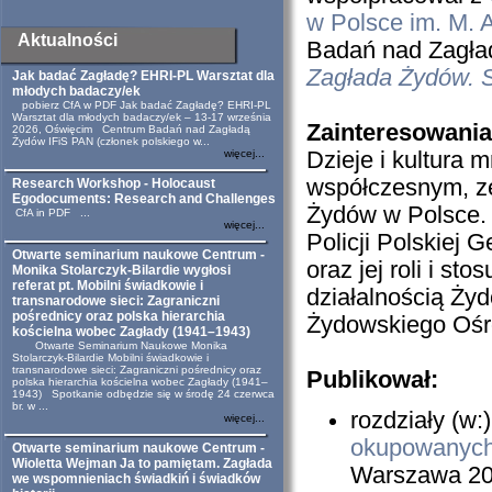
w Polsce im. M. 
Aktualności
Badań nad Zagład
Zagłada Żydów. St
Jak badać Zagładę? EHRI-PL Warsztat dla
młodych badaczy/ek
pobierz CfA w PDF Jak badać Zagładę? EHRI-PL
Warsztat dla młodych badaczy/ek – 13-17 września
Zainteresowani
2026, Oświęcim Centrum Badań nad Zagładą
Żydów IFiS PAN (członek polskiego w...
więcej...
Dzieje i kultura
współczesnym, ze
Research Workshop - Holocaust
Egodocuments: Research and Challenges
Żydów w Polsce.
CfA in PDF ...
więcej...
Policji Polskiej
Ge
Otwarte seminarium naukowe Centrum -
oraz jej roli i st
Monika Stolarczyk-Bilardie wygłosi
referat pt. Mobilni świadkowie i
działalnością
Żydo
transnarodowe sieci: Zagraniczni
pośrednicy oraz polska hierarchia
Żydowskiego Ośr
kościelna wobec Zagłady (1941–1943)
Otwarte Seminarium Naukowe Monika
Stolarczyk-Bilardie Mobilni świadkowie i
transnarodowe sieci: Zagraniczni pośrednicy oraz
Publikował
:
polska hierarchia kościelna wobec Zagłady (1941–
1943) Spotkanie odbędzie się w środę 24 czerwca
br. w ...
rozdziały (w:
więcej...
okupowanych 
Otwarte seminarium naukowe Centrum -
Wioletta Wejman Ja to pamiętam. Zagłada
Warszawa 2
we wspomnieniach świadkiń i świadków