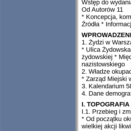
Wstęp do wydani
Od Autorów 11
* Koncepcja, kom
Źródła * Informa
WPROWADZEN
1. Żydzi w Warsza
* Ulica Żydowska 
żydowskiej * Mię
nazistowskiego
2. Władze okupac
* Zarząd Miejski
3. Kalendarium 5
4. Dane demograf
I. TOPOGRAFIA 
I.1. Przebieg i z
* Od początku ok
wielkiej akcji lik