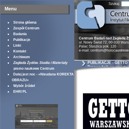
Szukaj:
Menu
Strona główna
Zespół Centrum
Badania
Centrum Badań nad Zagładą 
Publikacje
ul. Nowy Świat 72, 00-330 War
Linki
Palac Staszica pok. 120
e-mail: centrum@holocaustrese
Kontakt
Archiwum
PUBLIKACJE - GETTO
Zagłada Żydów. Studia i Materiały
Przewodnik po nieistn
pismo naukowe Centrum
Dalej jest noc - »Nieudana KOREKTA
OBRAZU«
Wybór źródeł
EHRI PL