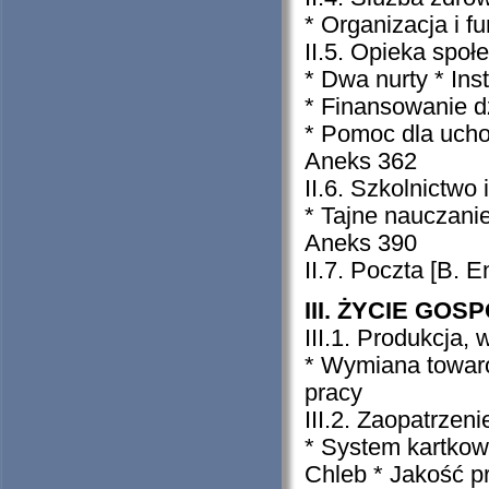
* Organizacja i f
II.5. Opieka społ
* Dwa nurty * Ins
* Finansowanie d
* Pomoc dla ucho
Aneks 362
II.6. Szkolnictwo
* Tajne nauczani
Aneks 390
II.7. Poczta [B. 
III. ŻYCIE GOS
III.1. Produkcja,
* Wymiana towaro
pracy
III.2. Zaopatrzen
* System kartkow
Chleb * Jakość p