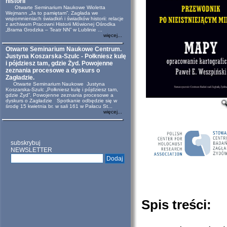
historii
Otwarte Seminarium Naukowe Wioletta
Wejmann „Ja to pamiętam”. Zagłada we
wspomnieniach świadkiń i świadków historii: relacje
z archiwum Pracowni Historii Mówionej Ośrodka
„Brama Grodzka – Teatr NN” w Lublinie ...
więcej...
Otwarte Seminarium Naukowe Centrum.
Justyna Koszarska-Szulc - Połkniesz kulę
i pójdziesz tam, gdzie Żyd. Powojenne
zeznania procesowe a dyskurs o
Zagładzie.
Otwarte Seminarium Naukowe Justyna
Koszarska-Szulc „Połkniesz kulę i pójdziesz tam,
gdzie Żyd”. Powojenne zeznania procesowe a
dyskurs o Zagładzie Spotkanie odbędzie się w
środę 15 kwietnia br. w sali 161 w Pałacu St...
więcej...
subskrybuj
NEWSLETTER
Spis treści: