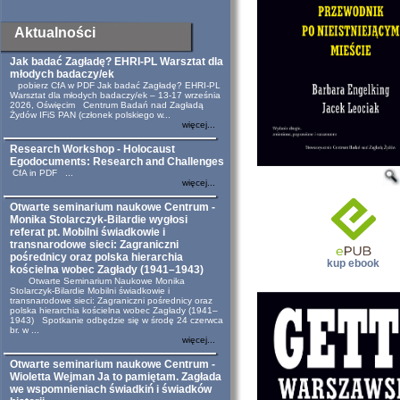
Aktualności
Jak badać Zagładę? EHRI-PL Warsztat dla
młodych badaczy/ek
pobierz CfA w PDF Jak badać Zagładę? EHRI-PL
Warsztat dla młodych badaczy/ek – 13-17 września
2026, Oświęcim Centrum Badań nad Zagładą
Żydów IFiS PAN (członek polskiego w...
więcej...
Research Workshop - Holocaust
Egodocuments: Research and Challenges
CfA in PDF ...
więcej...
Otwarte seminarium naukowe Centrum -
Monika Stolarczyk-Bilardie wygłosi
referat pt. Mobilni świadkowie i
transnarodowe sieci: Zagraniczni
pośrednicy oraz polska hierarchia
kup ebook
kościelna wobec Zagłady (1941–1943)
Otwarte Seminarium Naukowe Monika
Stolarczyk-Bilardie Mobilni świadkowie i
transnarodowe sieci: Zagraniczni pośrednicy oraz
polska hierarchia kościelna wobec Zagłady (1941–
1943) Spotkanie odbędzie się w środę 24 czerwca
br. w ...
więcej...
Otwarte seminarium naukowe Centrum -
Wioletta Wejman Ja to pamiętam. Zagłada
we wspomnieniach świadkiń i świadków