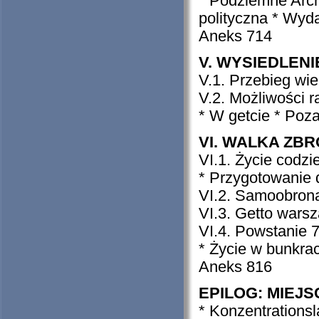
* Podziemne Arch
polityczna * Wyda
Aneks 714
V. WYSIEDLENIE
V.1. Przebieg wie
V.2. Możliwości 
* W getcie * Poza
VI. WALKA ZBRO
VI.1. Życie codzi
* Przygotowanie 
VI.2. Samoobron
VI.3. Getto warsz
VI.4. Powstanie 
* Życie w bunkrac
Aneks 816
EPILOG: MIEJSC
* Konzentrations