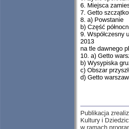
6. Miejsca zamie
7. Getto szczątko
8. a) Powstanie
b) Część północn
9. Współczesny u
2013
na tle dawnego p
10. a) Getto wars
b) Wysypiska gru
c) Obszar przysz
d) Getto warszaw
Publikacja zreal
Kultury i Dziedz
w ramach program