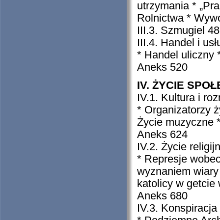
utrzymania * „Pr
Rolnictwa * Wyw
III.3. Szmugiel 4
III.4. Handel i us
* Handel uliczny 
Aneks 520
IV. ŻYCIE SPO
IV.1. Kultura i r
* Organizatorzy ży
Życie muzyczne 
Aneks 624
IV.2. Życie religi
* Represje wobec
wyznaniem wiary i
katolicy w getci
Aneks 680
IV.3. Konspiracja