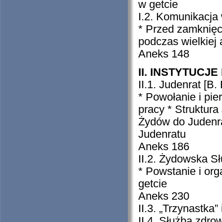
w getcie
I.2. Komunikacja
* Przed zamknięc
podczas wielkiej a
Aneks 148
II. INSTYTUCJE
II.1. Judenrat [B.
* Powołanie i pi
pracy * Struktura
Żydów do Judenra
Judenratu
Aneks 186
II.2. Żydowska S
* Powstanie i org
getcie
Aneks 230
II.3. „Trzynastka”
II.4. Służba zdro