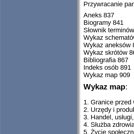
Przywracanie pam
Aneks 837
Biogramy 841
Słownik terminów
Wykaz schematów
Wykaz aneksów 
Wykaz skrótów 8
Bibliografia 867
Indeks osób 891
Wykaz map 909
Wykaz map
:
1. Granice przed 
2. Urzędy i produ
3. Handel, usługi
4. Służba zdrowi
5. Życie społecz