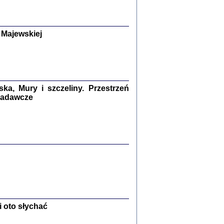
y Żydów w wybranych powiatach
okupowanej Polski
p Barbara Engelking, Jan Grabowski
Warszawa 2018
 Majewskiej
GA, ŻADNE KŁAMSTWO ...
a z warszawskiego getta
dler
,
oprac. i wstępem opatrzyła
Marta Janczewska
2018
a, Mury i szczeliny. Przestrzeń
 badawcze
Zagłada Żydów.
Studia i Materiały
nr 13, R. 2017
Warszawa 2017
 oto słychać
Ż PRZESZLI ...
sany w bunkrze (Żółkiew 1942-1944)
er
,
oprac. i wstępem opatrzyła Anna Wylegała