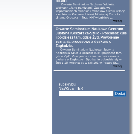
historii
Otwarte Seminarium Naukowe Wioletta
Wejmann „Ja to pamiętam”. Zagłada we
wspomnieniach świadkiń i świadków historii: relacje
z archiwum Pracowni Historii Mówionej Ośrodka
„Brama Grodzka – Teatr NN” w Lublinie ...
więcej...
Otwarte Seminarium Naukowe Centrum.
Justyna Koszarska-Szulc - Połkniesz kulę
i pójdziesz tam, gdzie Żyd. Powojenne
zeznania procesowe a dyskurs o
Zagładzie.
Otwarte Seminarium Naukowe Justyna
Koszarska-Szulc „Połkniesz kulę i pójdziesz tam,
gdzie Żyd”. Powojenne zeznania procesowe a
dyskurs o Zagładzie Spotkanie odbędzie się w
środę 15 kwietnia br. w sali 161 w Pałacu St...
więcej...
subskrybuj
NEWSLETTER