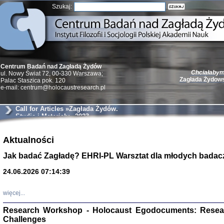
Szukaj:
Chciałabym 
Centrum Badań nad Zagładą Żydów
Zagłada Żydow
ul. Nowy Świat 72, 00-330 Warszawa;
Palac Staszica pok. 120
e-mail: centrum@holocaustresearch.pl
Call for Articles »Zagłada Żydów.
Studia i Materiały« 2023
Żydzi w walc
Aktualności
Germany 193
Natalia Aleksiun, 
Jak badać Zagładę? EHRI-PL Warsztat dla młodych badac
Deborah Dash Moor
Turski, Laurence 
(Arkadij Zelcer)
24.06.2026 07:14:39
red. Krzysztof Pe
Warszawa 20
więcej...
Research Workshop - Holocaust Egodocuments: Resea
Challenges