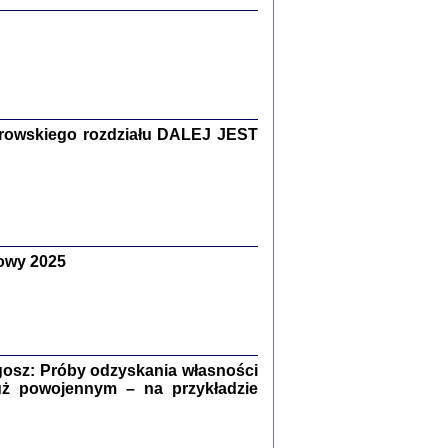
Zagłada Żydów.
Studia i Materiały
nr 15, R. 2019
Warszawa 2019
rowskiego rozdziału DALEJ JEST
ów.
owy 2025
iały
8
18
osz: Próby odzyskania własności
uż powojennym – na przykładzie