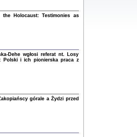
ów.
iały
1
the Holocaust: Testimonies as
21
NIESIE NAM KOLEJNA GODZINA ...
a-Dehe wgłosi referat nt. Losy
isany w ukryciu w latach 1943-1944
Polski i ich pionierska praca z
ara Engelking, tłum. z jidysz Monika
Polit
Warszawa 2020
akopiańscy górale a Żydzi przed
ów.
iały
0
20