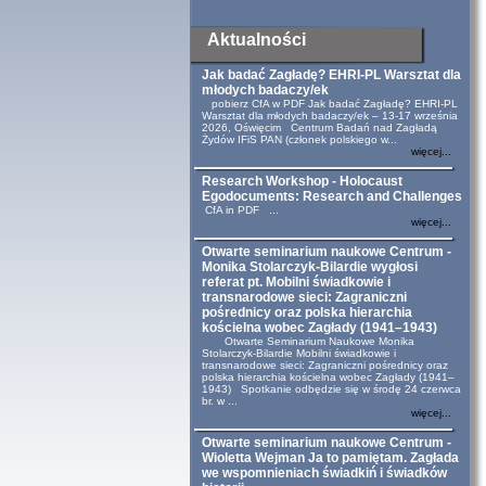
Aktualności
Jak badać Zagładę? EHRI-PL Warsztat dla
młodych badaczy/ek
pobierz CfA w PDF Jak badać Zagładę? EHRI-PL
Warsztat dla młodych badaczy/ek – 13-17 września
2026, Oświęcim Centrum Badań nad Zagładą
Żydów IFiS PAN (członek polskiego w...
więcej...
Research Workshop - Holocaust
Egodocuments: Research and Challenges
CfA in PDF ...
więcej...
Otwarte seminarium naukowe Centrum -
Monika Stolarczyk-Bilardie wygłosi
referat pt. Mobilni świadkowie i
transnarodowe sieci: Zagraniczni
pośrednicy oraz polska hierarchia
kościelna wobec Zagłady (1941–1943)
Otwarte Seminarium Naukowe Monika
Stolarczyk-Bilardie Mobilni świadkowie i
transnarodowe sieci: Zagraniczni pośrednicy oraz
polska hierarchia kościelna wobec Zagłady (1941–
1943) Spotkanie odbędzie się w środę 24 czerwca
br. w ...
więcej...
Otwarte seminarium naukowe Centrum -
Wioletta Wejman Ja to pamiętam. Zagłada
we wspomnieniach świadkiń i świadków