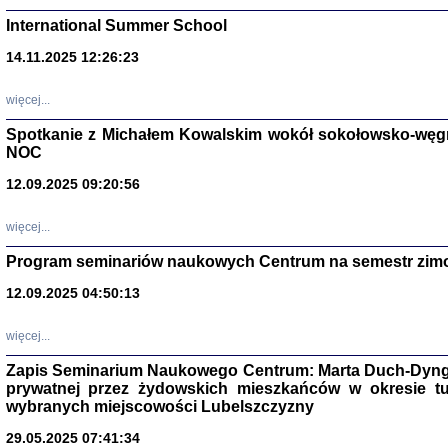
International Summer School
14.11.2025 12:26:23
więcej...
Spotkanie z Michałem Kowalskim wokół sokołowsko-węg
NOC
12.09.2025 09:20:56
więcej...
Zagłada Żyd
Program seminariów naukowych Centrum na semestr zim
Studia i Mater
nr 14, R. 201
12.09.2025 04:50:13
Warszawa 20
więcej...
Zapis Seminarium Naukowego Centrum: Marta Duch-Dyng
prywatnej przez żydowskich mieszkańców w okresie t
wybranych miejscowości Lubelszczyzny
29.05.2025 07:41:34