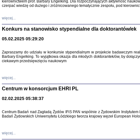
kierownictwem prof. Barbary Engelking. Dla rozpoczynających aktywność nauko
czerpać wiedzę od dużego i zróżnicowanego tematycznie zespołu, pod kierownic
więcej...
Konkurs na stanowisko stypendialne dla doktorantów/ek
05.02.2025 05:29:20
Zapraszamy do udziału w konkursie stypendialnym w projekcie badawczym rea
Barbary Engelking. To wyjątkowa okazja dla młodych doktorantek/ów, by dołączy
SNY CHOCI
ciekawym przedsięwzięciu naukowym
Okupacyjne 
Mazowieck
oprac. i ws
Warszawa 
więcej...
Centrum w konsorcjum EHRI PL
02.02.2025 05:38:37
SZCZĘŚCIE JES
Centrum Badań nad Zagładą Żydów IFiS PAN wspólnie z Żydowskim Instytutem 
Losy kobiet ocalały
Badań Żydowskich Uniwersytetu Łódzkiego tworza krajowy węzeł European Holoc
więcej...