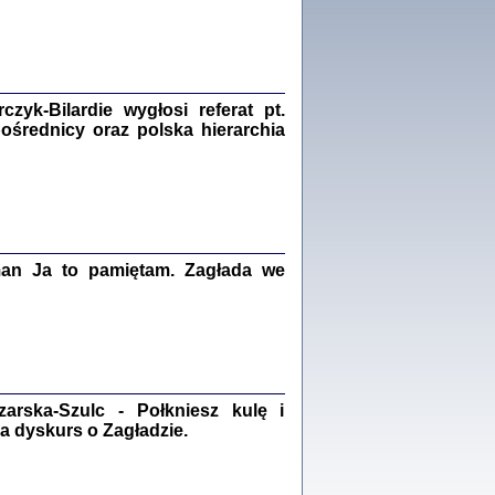
Zagłada Żydów.
Studia i Materiały
nr 18, R. 2022
Warszawa 2022
yk-Bilardie wygłosi referat pt.
pośrednicy oraz polska hierarchia
 iluzję, że żyjemy …
iętniki z Galicji Wschodniej
iszewa), Urman Jerzy Feliks, Strassler Szymon,
ndra Bańkowska
2
man Ja to pamiętam. Zagłada we
PAMIĘTNIK
Kalman Rotgeber
dra Bańkowska, wstęp Jacek Leociak
Warszawa 2021
rska-Szulc - Połkniesz kulę i
a dyskurs o Zagładzie.