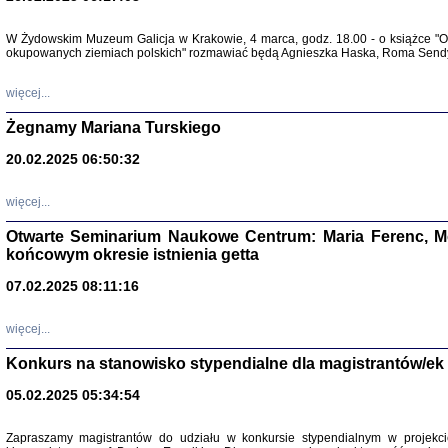
Warszawa 
W Żydowskim Muzeum Galicja w Krakowie, 4 marca, godz. 18.00 - o książce "Ot
okupowanych ziemiach polskich" rozmawiać będą Agnieszka Haska, Roma Sendyk
więcej...
Żegnamy Mariana Turskiego
20.02.2025 06:50:32
Zapisk
Tadeusz Obremski, opra
więcej...
Otwarte Seminarium Naukowe Centrum: Maria Ferenc, Mor
końcowym okresie istnienia getta
07.02.2025 08:11:16
PO WOJNIE
więcej...
Pisma Kopla
Warszawie
Konkurs na stanowisko stypendialne dla magistrantów/ek
oprac. i wst
Warszawa 
05.02.2025 05:34:54
Zapraszamy magistrantów do udziału w konkursie stypendialnym w proje