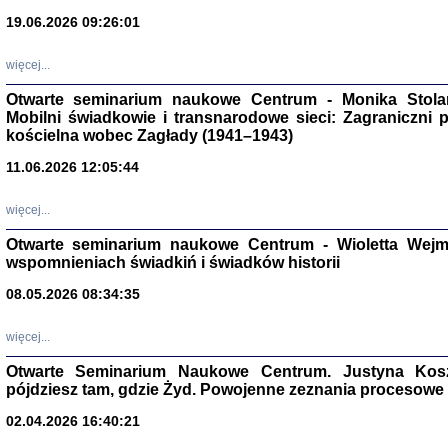
19.06.2026 09:26:01
więcej...
Otwarte seminarium naukowe Centrum - Monika Stolarcz
Mobilni świadkowie i transnarodowe sieci: Zagraniczni 
kościelna wobec Zagłady (1941–1943)
Znowu mieliśmy
11.06.2026 12:05:44
Dzienniki i pam
Binder Elza (El
Wagner Rózia
więcej...
oprac. Aleksa
Warszawa 202
Otwarte seminarium naukowe Centrum - Wioletta Wej
wspomnieniach świadkiń i świadków historii
08.05.2026 08:34:35
więcej...
oprac. Aleksan
Otwarte Seminarium Naukowe Centrum. Justyna Kosza
pójdziesz tam, gdzie Żyd. Powojenne zeznania procesowe 
02.04.2026 16:40:21