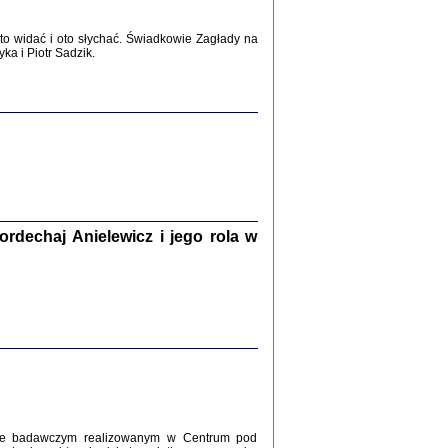
2017
o widać i oto słychać. Świadkowie Zagłady na
a i Piotr Sadzik.
WŚRÓD ZATRUTYCH NOŻY ...
i z getta i okupowanej Warszawy
c. i wstępem opatrzyła Agnieszka
Haska
Warszawa 2017
dechaj Anielewicz i jego rola w
, Z POMOCĄ BOŻĄ, JUŻ NIEBAWEM ...
 i Mirki Piżyców o życiu w getcie i okupowanej
ępem opatrzyła Barbara Engelking i Havi Dreifuss
2017
kcie badawczym realizowanym w Centrum pod