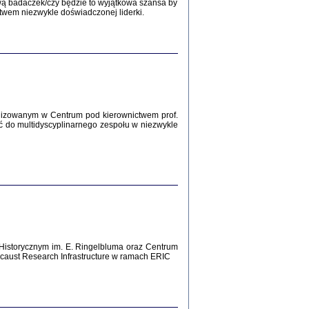
wą badaczek/czy będzie to wyjątkowa szansa by
twem niezwykle doświadczonej liderki.
Zagłada Żydów.
Studia i Materiały
nr 12, R. 2016
Warszawa 2016
lizowanym w Centrum pod kierownictwem prof.
ć do multidyscyplinarnego zespołu w niezwykle
AŻ MAMY WSPANIAŁE ...
dzienniki Żydów z okolic Mińska
iego
tępem opatrzyła Barbara Engelking
2016
T POSIADAĆ DOM POD ZIEMIĄ ...
Historycznym im. E. Ringelbluma oraz Centrum
ch z Zagłady w okolicach Dąbrowy
aust Research Infrastructure w ramach ERIC
Tarnowskiej
oprac. i wstęp Jan Grabowski
Warszawa 2016