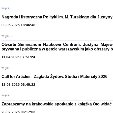
DALEJ JEST NOC. Los
więcej...
red. i wstę
Nagroda Historyczna Polityki im. M. Turskiego dla Justyny
06.05.2025 18:46:48
ŻADNA BLA
Wspomnieni
więcej...
Stanisław A
Warszawa 
Otwarte Seminarium Naukowe Centrum: Justyna Majewsk
prywatna i publiczna w getcie warszawskim jako obszary
11.04.2025 07:51:24
więcej...
Call for Articles - Zagłada Żydów. Studia i Materiały 2026
13.03.2025 06:40:22
więcej...
Zapraszamy na krakowskie spotkanie z książką Oto widać i
TYLEŚMY JU
Dziennik pi
Clara Kram
26.02.2025 06:17:03