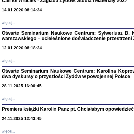
Call for Articles - Zagłada Żydów. Studia i Materiały 2027
14.01.2026 08:14:34
Aryjs
więcej...
Sewek O
Otwarte Seminarium Naukowe Centrum: Sylweriusz B. K
warszawskiego – ucieleśnione doświadczenie przestrzeni
12.01.2026 08:18:24
więcej...
PISZĄC
Otwarte Seminarium Naukowe Centrum: Karolina Koprow
'z Dzie
Józef Zelkowicz, tłum.
dwa dyskursy o przyszłości Żydów w powojennej Polsce
28.11.2025 16:00:45
więcej...
CZYTAJĄC GAZ
Premiera książki Karolin Panz pt. Chciałabym opowiedzieć 
Dziennik pisa
Jakub Hochbe
24.11.2025 12:43:45
Warszawa 201
więcej...