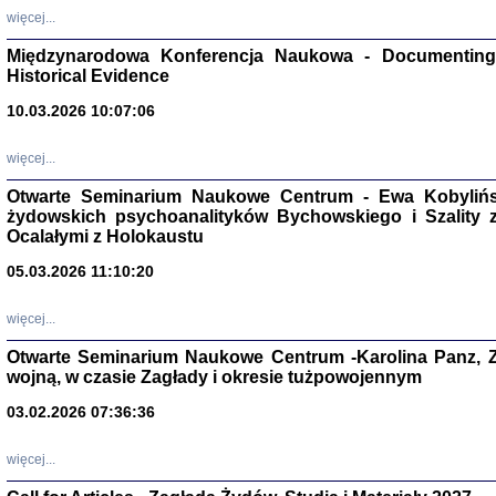
Zagłada Żyd
więcej...
Studia i Mater
nr 17, R. 202
Międzynarodowa Konferencja Naukowa - Documenting 
Warszawa 20
Historical Evidence
10.03.2026 10:07:06
więcej...
NIE WIEMY CO PRZY
Otwarte Seminarium Naukowe Centrum - Ewa Kobylińsk
Dziennik p
żydowskich psychoanalityków Bychowskiego i Szality z 
Moszek Baum, oprac. Barb
Ocalałymi z Holokaustu
05.03.2026 11:10:20
więcej...
Otwarte Seminarium Naukowe Centrum -Karolina Panz, Z
Zagłada Żyd
wojną, w czasie Zagłady i okresie tużpowojennym
Studia i Mater
nr 16, R. 202
Warszawa 20
03.02.2026 07:36:36
więcej...