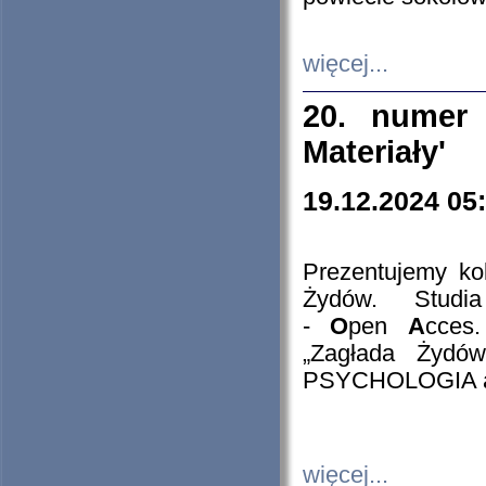
więcej...
20. numer 
Materiały'
19.12.2024 05
Prezentujemy kol
Żydów. Stud
-
O
pen
A
cces
„Zagłada Żydów
PSYCHOLOGIA 
więcej...