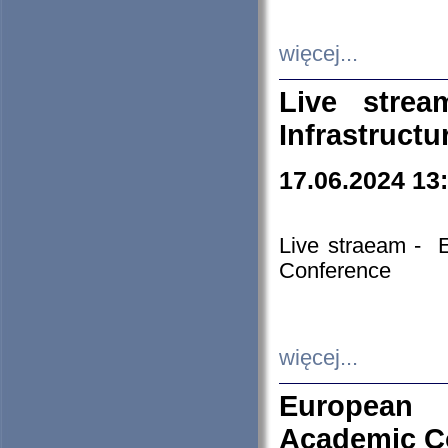
więcej...
Live stre
Infrastruct
17.06.2024 13
Live straeam - 
Conference
więcej...
European H
Academic C