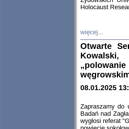
Żydowskich Uniw
Holocaust Resear
więcej...
Otwarte Se
Kowalski, 
„polowanie
węgrowskim.
08.01.2025 13
Zapraszamy do 
Badań nad Zagła
wygłosi referat "
powiecie sokołow