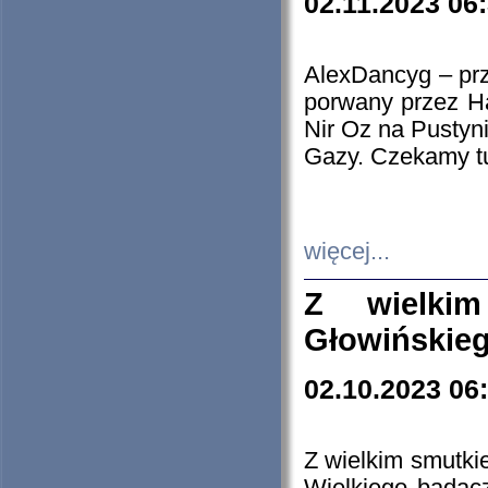
02.11.2023 06
AlexDancyg – przy
porwany przez H
Nir Oz na Pustyn
Gazy. Czekamy tu
więcej...
Z wielki
Głowińskie
02.10.2023 06
Z wielkim smutki