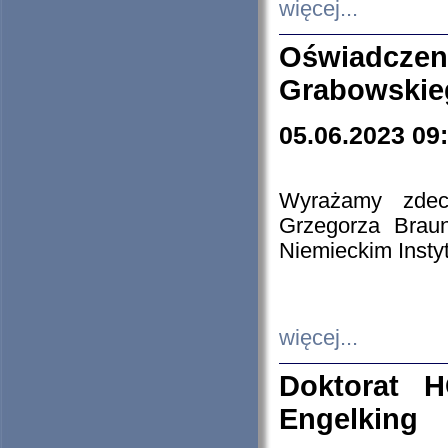
więcej...
Oświadczen
Grabowskie
05.06.2023 09
Wyrażamy zdecy
Grzegorza Brau
Niemieckim Insty
więcej...
Doktorat H
Engelking