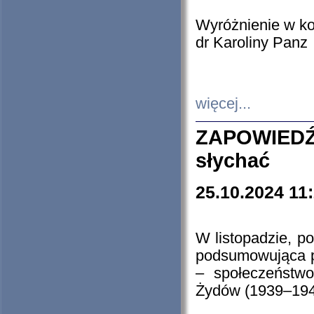
Wyróżnienie w k
dr Karoliny Panz
więcej...
ZAPOWIEDŹ
słychać
25.10.2024 11
W listopadzie, p
podsumowująca p
– społeczeństw
Żydów (1939–194