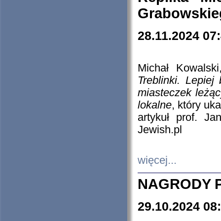
Grabowskieg
28.11.2024 07
Michał Kowalski
Treblinki. Lepie
miasteczek leżąc
lokalne
, który uk
artykuł prof. J
Jewish.pl
więcej...
NAGRODY P
29.10.2024 08