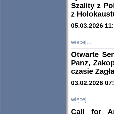
Szality z Po
z Holokaust
05.03.2026 11
więcej...
Otwarte Se
Panz, Zakop
czasie Zagł
03.02.2026 07
więcej...
Call for A