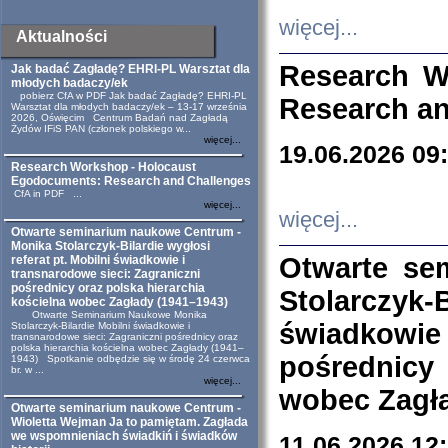
więcej...
Aktualności
Research W
Jak badać Zagładę? EHRI-PL Warsztat dla
młodych badaczy/ek
pobierz CfA w PDF Jak badać Zagładę? EHRI-PL
Research an
Warsztat dla młodych badaczy/ek – 13-17 września
2026, Oświęcim Centrum Badań nad Zagładą
Żydów IFiS PAN (członek polskiego w...
więcej...
19.06.2026 09
Research Workshop - Holocaust
Egodocuments: Research and Challenges
CfA in PDF ...
więcej...
więcej...
Otwarte seminarium naukowe Centrum -
Monika Stolarczyk-Bilardie wygłosi
Otwarte se
referat pt. Mobilni świadkowie i
transnarodowe sieci: Zagraniczni
pośrednicy oraz polska hierarchia
Stolarczyk-
kościelna wobec Zagłady (1941–1943)
Otwarte Seminarium Naukowe Monika
świadkowie
Stolarczyk-Bilardie Mobilni świadkowie i
transnarodowe sieci: Zagraniczni pośrednicy oraz
polska hierarchia kościelna wobec Zagłady (1941–
pośrednicy
1943) Spotkanie odbędzie się w środę 24 czerwca
br. w ...
więcej...
wobec Zagła
Otwarte seminarium naukowe Centrum -
Wioletta Wejman Ja to pamiętam. Zagłada
we wspomnieniach świadkiń i świadków
11.06.2026 12