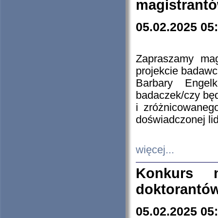
magistrantó
05.02.2025 05
Zapraszamy mag
projekcie badaw
Barbary Engel
badaczek/czy będ
i zróżnicowaneg
doświadczonej lid
więcej...
Konkurs n
doktorantó
05.02.2025 05