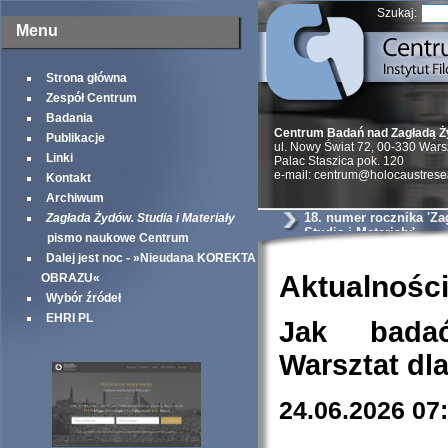
Szukaj:
Menu
Strona główna
Zespół Centrum
Badania
Centrum Badań nad Zagładą 
Publikacje
ul. Nowy Świat 72, 00-330 War
Linki
Palac Staszica pok. 120
e-mail: centrum@holocaustrese
Kontakt
Archiwum
18. numer rocznika 'Z
Zagłada Żydów. Studia i Materiały
Studia i Materiały'
pismo naukowe Centrum
Dalej jest noc - »Nieudana KOREKTA
Aktualnośc
OBRAZU«
Wybór źródeł
EHRI PL
Jak bada
Warsztat dl
24.06.2026 07