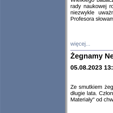
Wielkiego badacz
rady naukowej ro
niezwykle uważn
Profesora słowam
więcej...
Żegnamy Ne
05.08.2023 13
Ze smutkiem żeg
długie lata. Czł
Materiały" od chw