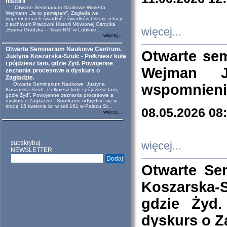
historii
Otwarte Seminarium Naukowe Wioletta
Wejmann „Ja to pamiętam”. Zagłada we
wspomnieniach świadkiń i świadków historii: relacje
z archiwum Pracowni Historii Mówionej Ośrodka
więcej...
„Brama Grodzka – Teatr NN” w Lublinie ...
więcej...
Otwarte Seminarium Naukowe Centrum.
Otwarte se
Justyna Koszarska-Szulc - Połkniesz kulę
i pójdziesz tam, gdzie Żyd. Powojenne
Wejman 
zeznania procesowe a dyskurs o
Zagładzie.
Otwarte Seminarium Naukowe Justyna
wspomnienia
Koszarska-Szulc „Połkniesz kulę i pójdziesz tam,
gdzie Żyd”. Powojenne zeznania procesowe a
dyskurs o Zagładzie Spotkanie odbędzie się w
środę 15 kwietnia br. w sali 161 w Pałacu St...
08.05.2026 08
więcej...
subskrybuj
więcej...
NEWSLETTER
Otwarte Se
Koszarska-S
gdzie Żyd
dyskurs o Z