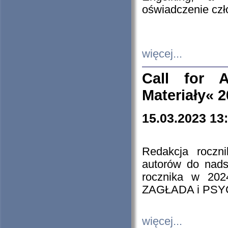
oświadczenie cz
więcej...
Call for A
Materiały« 
15.03.2023 13
Redakcja roczn
autorów do nads
rocznika w 202
ZAGŁADA i PS
więcej...