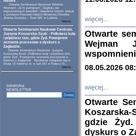
historii
Otwarte Seminarium Naukowe Wioletta
Wejmann „Ja to pamiętam”. Zagłada we
wspomnieniach świadkiń i świadków historii: relacje
z archiwum Pracowni Historii Mówionej Ośrodka
więcej...
„Brama Grodzka – Teatr NN” w Lublinie ...
więcej...
Otwarte Seminarium Naukowe Centrum.
Otwarte se
Justyna Koszarska-Szulc - Połkniesz kulę
i pójdziesz tam, gdzie Żyd. Powojenne
Wejman 
zeznania procesowe a dyskurs o
Zagładzie.
Otwarte Seminarium Naukowe Justyna
wspomnienia
Koszarska-Szulc „Połkniesz kulę i pójdziesz tam,
gdzie Żyd”. Powojenne zeznania procesowe a
dyskurs o Zagładzie Spotkanie odbędzie się w
środę 15 kwietnia br. w sali 161 w Pałacu St...
08.05.2026 08
więcej...
subskrybuj
więcej...
NEWSLETTER
Otwarte Se
Koszarska-S
gdzie Żyd
dyskurs o Z