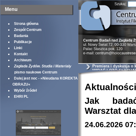
Szukaj:
Menu
Strona główna
Zespół Centrum
Badania
Centrum Badań nad Zagładą 
Publikacje
ul. Nowy Świat 72, 00-330 War
Linki
Palac Staszica pok. 120
e-mail: centrum@holocaustrese
Kontakt
Archiwum
Premiera i dyskusja o
Zagłada Żydów. Studia i Materiały
WIDAĆ I OTO SŁYCHA
pismo naukowe Centrum
Dalej jest noc - »Nieudana KOREKTA
Aktualnośc
OBRAZU«
Wybór źródeł
EHRI PL
Jak bada
Warsztat dl
24.06.2026 07