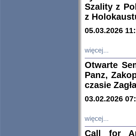
Szality z Po
z Holokaust
05.03.2026 11
więcej...
Otwarte Se
Panz, Zakop
czasie Zagł
03.02.2026 07
więcej...
Call for A