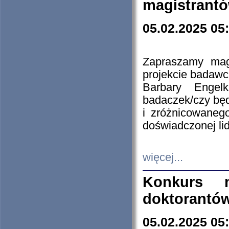
magistrantó
05.02.2025 05
Zapraszamy mag
projekcie badaw
Barbary Engel
badaczek/czy będ
i zróżnicowaneg
doświadczonej lid
więcej...
Konkurs n
doktorantó
05.02.2025 05