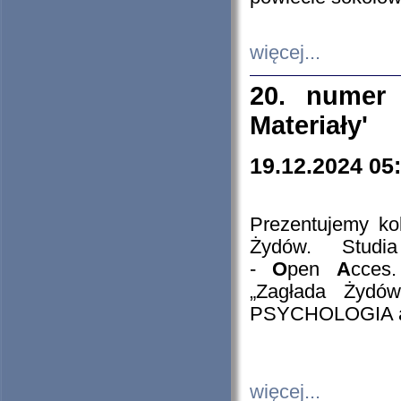
więcej...
20. numer 
Materiały'
19.12.2024 05
Prezentujemy kol
Żydów. Stud
-
O
pen
A
cces
„Zagłada Żydów
PSYCHOLOGIA 
więcej...