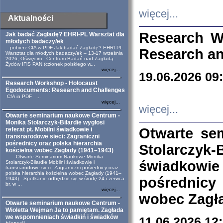
więcej...
Aktualności
Research W
Jak badać Zagładę? EHRI-PL Warsztat dla
młodych badaczy/ek
pobierz CfA w PDF Jak badać Zagładę? EHRI-PL
Research an
Warsztat dla młodych badaczy/ek – 13-17 września
2026, Oświęcim Centrum Badań nad Zagładą
Żydów IFiS PAN (członek polskiego w...
więcej...
19.06.2026 09
Research Workshop - Holocaust
Egodocuments: Research and Challenges
CfA in PDF ...
więcej...
więcej...
Otwarte seminarium naukowe Centrum -
Monika Stolarczyk-Bilardie wygłosi
Otwarte se
referat pt. Mobilni świadkowie i
transnarodowe sieci: Zagraniczni
pośrednicy oraz polska hierarchia
Stolarczyk-
kościelna wobec Zagłady (1941–1943)
Otwarte Seminarium Naukowe Monika
świadkowie
Stolarczyk-Bilardie Mobilni świadkowie i
transnarodowe sieci: Zagraniczni pośrednicy oraz
polska hierarchia kościelna wobec Zagłady (1941–
pośrednicy
1943) Spotkanie odbędzie się w środę 24 czerwca
br. w ...
więcej...
wobec Zagła
Otwarte seminarium naukowe Centrum -
Wioletta Wejman Ja to pamiętam. Zagłada
we wspomnieniach świadkiń i świadków
11.06.2026 12