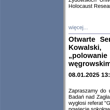
Żydowskich Uniw
Holocaust Resear
więcej...
Otwarte Se
Kowalski, 
„polowanie
węgrowskim.
08.01.2025 13
Zapraszamy do 
Badań nad Zagła
wygłosi referat "
powiecie sokołow