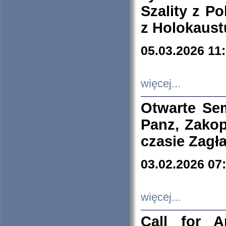
Szality z Po
z Holokaust
05.03.2026 11
więcej...
Otwarte Se
Panz, Zakop
czasie Zagł
03.02.2026 07
więcej...
Call for A