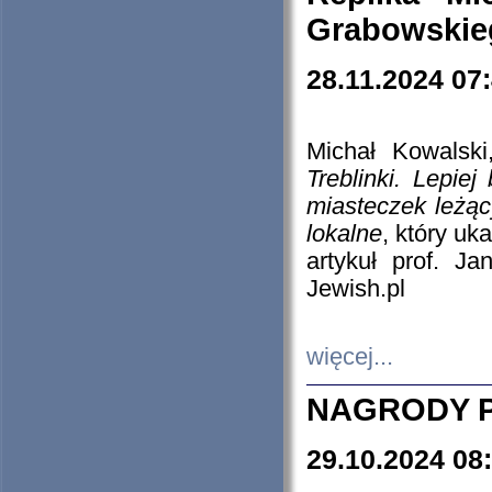
Grabowskieg
28.11.2024 07
Michał Kowalski
Treblinki. Lepie
miasteczek leżąc
lokalne
, który uk
artykuł prof. J
Jewish.pl
więcej...
NAGRODY P
29.10.2024 08