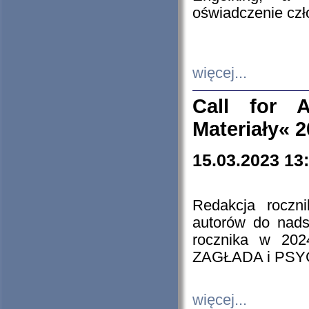
oświadczenie cz
więcej...
Call for A
Materiały« 
15.03.2023 13
Redakcja roczn
autorów do nads
rocznika w 202
ZAGŁADA i PS
więcej...