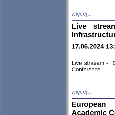
więcej...
Live stre
Infrastruct
17.06.2024 13
Live straeam - 
Conference
więcej...
European H
Academic C