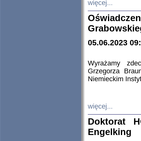
więcej...
Oświadczen
Grabowskie
05.06.2023 09
Wyrażamy zdecy
Grzegorza Brau
Niemieckim Insty
więcej...
Doktorat H
Engelking