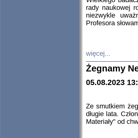
Wielkiego badacz
rady naukowej ro
niezwykle uważn
Profesora słowam
więcej...
Żegnamy Ne
05.08.2023 13
Ze smutkiem żeg
długie lata. Czł
Materiały" od chw