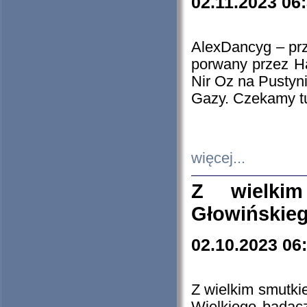
02.11.2023 06
AlexDancyg – przy
porwany przez H
Nir Oz na Pustyn
Gazy. Czekamy tu
więcej...
Z wielki
Głowińskie
02.10.2023 06
Z wielkim smutki