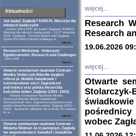
więcej...
Aktualności
Research W
Jak badać Zagładę? EHRI-PL Warsztat dla
młodych badaczy/ek
pobierz CfA w PDF Jak badać Zagładę? EHRI-PL
Research an
Warsztat dla młodych badaczy/ek – 13-17 września
2026, Oświęcim Centrum Badań nad Zagładą
Żydów IFiS PAN (członek polskiego w...
więcej...
19.06.2026 09
Research Workshop - Holocaust
Egodocuments: Research and Challenges
CfA in PDF ...
więcej...
więcej...
Otwarte seminarium naukowe Centrum -
Monika Stolarczyk-Bilardie wygłosi
Otwarte se
referat pt. Mobilni świadkowie i
transnarodowe sieci: Zagraniczni
pośrednicy oraz polska hierarchia
Stolarczyk-
kościelna wobec Zagłady (1941–1943)
Otwarte Seminarium Naukowe Monika
świadkowie
Stolarczyk-Bilardie Mobilni świadkowie i
transnarodowe sieci: Zagraniczni pośrednicy oraz
polska hierarchia kościelna wobec Zagłady (1941–
pośrednicy
1943) Spotkanie odbędzie się w środę 24 czerwca
br. w ...
więcej...
wobec Zagła
Otwarte seminarium naukowe Centrum -
Wioletta Wejman Ja to pamiętam. Zagłada
we wspomnieniach świadkiń i świadków
11.06.2026 12