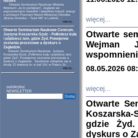
historii
Otwarte Seminarium Naukowe Wioletta
Wejmann „Ja to pamiętam”. Zagłada we
wspomnieniach świadkiń i świadków historii: relacje
z archiwum Pracowni Historii Mówionej Ośrodka
więcej...
„Brama Grodzka – Teatr NN” w Lublinie ...
więcej...
Otwarte Seminarium Naukowe Centrum.
Otwarte se
Justyna Koszarska-Szulc - Połkniesz kulę
i pójdziesz tam, gdzie Żyd. Powojenne
Wejman 
zeznania procesowe a dyskurs o
Zagładzie.
Otwarte Seminarium Naukowe Justyna
wspomnienia
Koszarska-Szulc „Połkniesz kulę i pójdziesz tam,
gdzie Żyd”. Powojenne zeznania procesowe a
dyskurs o Zagładzie Spotkanie odbędzie się w
środę 15 kwietnia br. w sali 161 w Pałacu St...
08.05.2026 08
więcej...
subskrybuj
więcej...
NEWSLETTER
Otwarte Se
Koszarska-S
gdzie Żyd
dyskurs o Z