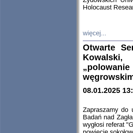
Żydowskich Uniw
Holocaust Resear
więcej...
Otwarte Se
Kowalski, 
„polowanie
węgrowskim.
08.01.2025 13
Zapraszamy do 
Badań nad Zagła
wygłosi referat "
powiecie sokołow