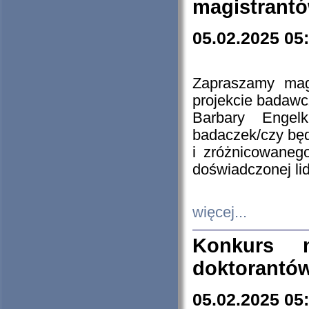
magistrantó
05.02.2025 05
Zapraszamy mag
projekcie badaw
Barbary Engel
badaczek/czy będ
i zróżnicowaneg
doświadczonej lid
więcej...
Konkurs n
doktorantó
05.02.2025 05