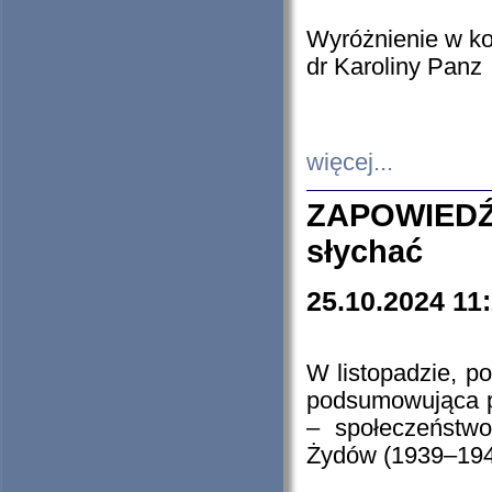
Wyróżnienie w k
dr Karoliny Panz
więcej...
ZAPOWIEDŹ
słychać
25.10.2024 11
W listopadzie, p
podsumowująca p
– społeczeństw
Żydów (1939–194