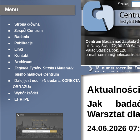
Szukaj:
Menu
Strona główna
Zespół Centrum
Badania
Centrum Badań nad Zagładą 
Publikacje
ul. Nowy Świat 72, 00-330 War
Linki
Palac Staszica pok. 120
e-mail: centrum@holocaustrese
Kontakt
Archiwum
18. numer rocznika 'Z
Zagłada Żydów. Studia i Materiały
Studia i Materiały'
pismo naukowe Centrum
Dalej jest noc - »Nieudana KOREKTA
Aktualnośc
OBRAZU«
Wybór źródeł
EHRI PL
Jak bada
Warsztat dl
24.06.2026 07