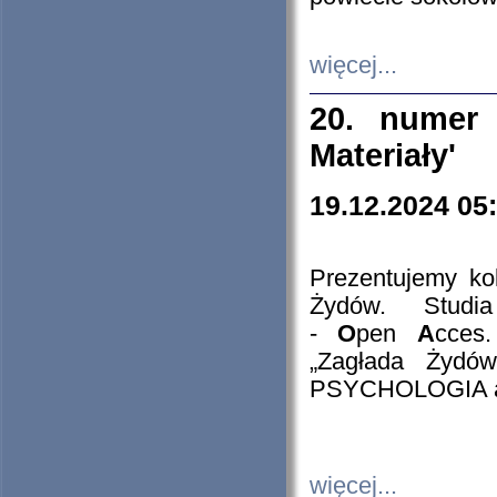
więcej...
20. numer 
Materiały'
19.12.2024 05
Prezentujemy kol
Żydów. Stud
-
O
pen
A
cces
„Zagłada Żydów
PSYCHOLOGIA 
więcej...