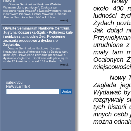
Nowy Targ, 
historii
Otwarte Seminarium Naukowe Wioletta
około 400 r
Wejmann „Ja to pamiętam”. Zagłada we
wspomnieniach świadkiń i świadków historii: relacje
z archiwum Pracowni Historii Mówionej Ośrodka
ludności ży
„Brama Grodzka – Teatr NN” w Lublinie ...
więcej...
Żydach pozba
Otwarte Seminarium Naukowe Centrum.
Jak dotąd n
Justyna Koszarska-Szulc - Połkniesz kulę
Przywoływa
i pójdziesz tam, gdzie Żyd. Powojenne
zeznania procesowe a dyskurs o
utrudnione 
Zagładzie.
Otwarte Seminarium Naukowe Justyna
miały tam m
Koszarska-Szulc „Połkniesz kulę i pójdziesz tam,
gdzie Żyd”. Powojenne zeznania procesowe a
Ocalonych Ż
dyskurs o Zagładzie Spotkanie odbędzie się w
środę 15 kwietnia br. w sali 161 w Pałacu St...
więcej...
miejscowo
Nowy Targ t
subskrybuj
Zagłada jeg
NEWSLETTER
Wydawać by s
rozgrywały 
tych historii
innych osób 
można odnale