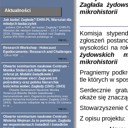
Zagłada żydow
Aktualności
mikrohistorii
Jak badać Zagładę? EHRI-PL Warsztat dla
młodych badaczy/ek
pobierz CfA w PDF Jak badać Zagładę? EHRI-PL
Warsztat dla młodych badaczy/ek – 13-17 września
Komisja stypen
2026, Oświęcim Centrum Badań nad Zagładą
Żydów IFiS PAN (członek polskiego w...
zgłoszeń postano
więcej...
wysokości na ro
Research Workshop - Holocaust
Egodocuments: Research and Challenges
żydowskich 
CfA in PDF ...
więcej...
mikrohistorii
Otwarte seminarium naukowe Centrum -
Monika Stolarczyk-Bilardie wygłosi
Pragniemy podkre
referat pt. Mobilni świadkowie i
transnarodowe sieci: Zagraniczni
tle których w spo
pośrednicy oraz polska hierarchia
kościelna wobec Zagłady (1941–1943)
Serdecznie gra
Otwarte Seminarium Naukowe Monika
Stolarczyk-Bilardie Mobilni świadkowie i
okaże się znacz
transnarodowe sieci: Zagraniczni pośrednicy oraz
polska hierarchia kościelna wobec Zagłady (1941–
1943) Spotkanie odbędzie się w środę 24 czerwca
br. w ...
Stowarzyszenie 
więcej...
Otwarte seminarium naukowe Centrum -
Z opisu projektu:
Wioletta Wejman Ja to pamiętam. Zagłada
we wspomnieniach świadkiń i świadków