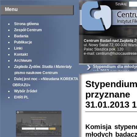
Szukaj:
Menu
Strona główna
Zespół Centrum
Badania
Centrum Badań nad Zagładą 
Publikacje
ul. Nowy Świat 72, 00-330 War
Linki
Palac Staszica pok. 120
e-mail: centrum@holocaustrese
Kontakt
Archiwum
Stypendium dla młody
Zagłada Żydów. Studia i Materiały
rok 2013 przyznane
pismo naukowe Centrum
Dalej jest noc - »Nieudana KOREKTA
Stypendium
OBRAZU«
Wybór źródeł
przyznane
EHRI PL
31.01.2013 
Komisja stypen
młodych badac