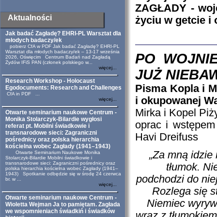
ZAGŁADY - wojen
Aktualności
życiu w getcie 
Jak badać Zagładę? EHRI-PL Warsztat dla
młodych badaczy/ek
pobierz CfA w PDF Jak badać Zagładę? EHRI-PL
Warsztat dla młodych badaczy/ek – 13-17 września
PO WOJNIE
2026, Oświęcim Centrum Badań nad Zagładą
Żydów IFiS PAN (członek polskiego w...
więcej...
JUŻ NIEBA
Research Workshop - Holocaust
Pisma Kopla i M
Egodocuments: Research and Challenges
CfA in PDF ...
i okupowanej W
więcej...
Mirka i Kopel Pi
Otwarte seminarium naukowe Centrum -
Monika Stolarczyk-Bilardie wygłosi
oprac i wstępem 
referat pt. Mobilni świadkowie i
transnarodowe sieci: Zagraniczni
Havi Dreifuss
pośrednicy oraz polska hierarchia
kościelna wobec Zagłady (1941–1943)
„Za mną idzie 
Otwarte Seminarium Naukowe Monika
Stolarczyk-Bilardie Mobilni świadkowie i
transnarodowe sieci: Zagraniczni pośrednicy oraz
tłumok. N
polska hierarchia kościelna wobec Zagłady (1941–
1943) Spotkanie odbędzie się w środę 24 czerwca
podchodzi do niej
br. w ...
więcej...
Rozlega się s
Otwarte seminarium naukowe Centrum -
Niemiec wyrywa
Wioletta Wejman Ja to pamiętam. Zagłada
we wspomnieniach świadkiń i świadków
wraz z tłumokiem