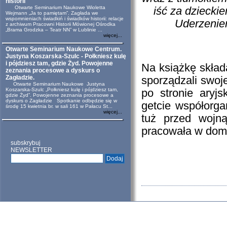
historii
Otwarte Seminarium Naukowe Wioletta
iść za dziecki
Wejmann „Ja to pamiętam”. Zagłada we
wspomnieniach świadkiń i świadków historii: relacje
Uderzenie
z archiwum Pracowni Historii Mówionej Ośrodka
„Brama Grodzka – Teatr NN” w Lublinie ...
więcej...
Otwarte Seminarium Naukowe Centrum.
Justyna Koszarska-Szulc - Połkniesz kulę
i pójdziesz tam, gdzie Żyd. Powojenne
Na książkę składa
zeznania procesowe a dyskurs o
Zagładzie.
sporządzali swoj
Otwarte Seminarium Naukowe Justyna
Koszarska-Szulc „Połkniesz kulę i pójdziesz tam,
po stronie aryjs
gdzie Żyd”. Powojenne zeznania procesowe a
dyskurs o Zagładzie Spotkanie odbędzie się w
getcie współorga
środę 15 kwietnia br. w sali 161 w Pałacu St...
więcej...
tuż przed wojn
pracowała w dom
subskrybuj
NEWSLETTER