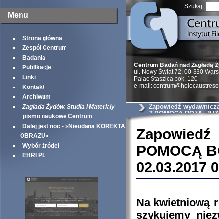
Szukaj:
Menu
Strona główna
Zespół Centrum
Badania
Centrum Badań nad Zagładą 
Publikacje
ul. Nowy Świat 72, 00-330 War
Linki
Palac Staszica pok. 120
e-mail: centrum@holocaustrese
Kontakt
Archiwum
Zapowiedź wydawnicza
Zagłada Żydów. Studia i Materiały
Z POMOCĄ BOŻĄ, JUŻ 
pismo naukowe Centrum
Dalej jest noc - »Nieudana KOREKTA
Zapowied
OBRAZU«
Wybór źródeł
POMOCĄ BO
EHRI PL
02.03.2017 
Na kwietniową 
szykujemy nie