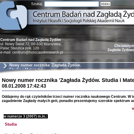
Szukaj:
Centrum Badań nad Zagładą Żydów
ul. Nowy Świat 72, 00-330 Warszawa;
Chciałabym 
Palac Staszica pok. 120
Zagłada Żydow
e-mail: centrum@holocaustresearch.pl
Nowy numer rocznika 'Zagłada Żydów.
Studia i Materiały'
Nowy numer rocznika 'Zagłada Żydów. Studia i Mater
Żydzi w walc
08.01.2008 17:42:43
Germany 193
Natalia Aleksiun, 
Oddajemy do rąk czytelników trzeci numer rocznika naukowego Centrum. W
Deborah Dash Moor
zagadnienie Zagłady małych gett, ponadto prezentujemy szerokie spektrum ar
Turski, Laurence 
(Arkadij Zelcer)
red. Krzysztof Pe
w
Warszawa 20
w numerze 3 (2007) m.in.:
Studia