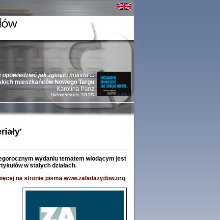
opowiedzieć jak zginęło miasto ...
skich mieszkańców Nowego Targu
Karolina Panz
Warszawa 2025
iały'
e z Niemcami 1939-1945 | Jews Against Nazi
9-1945
Anna Bikont, Barbara Engelking, Yoav Gelber, Andrea Löw,
 tegorocznym wydaniu tematem wiodącym jest
e, Krzysztof Persak, Jacek Pietrzak, Renée Poznanski, Marian
tykułów w stałych działach.
Weinbaum, Michał Wójcik, Andrei Zamoiski, Arkadi Zeltser
rsak
ięcej na stronie pisma
www.zaladazydow.org
23