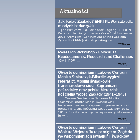
Aktualności
Jak badać Zagładę? EHRI-PL Warsztat dla
młodych badaczy/ek
pobierz CfA w PDF Jak badać Zagładę? EHRI-PL
Warsztat dla młodych badaczy/ek – 13-17 września
2026, Oświęcim Centrum Badań nad Zagładą
Żydów IFiS PAN (członek polskiego w...
więcej...
Research Workshop - Holocaust
Egodocuments: Research and Challenges
CfA in PDF ...
więcej...
Otwarte seminarium naukowe Centrum -
Monika Stolarczyk-Bilardie wygłosi
referat pt. Mobilni świadkowie i
transnarodowe sieci: Zagraniczni
pośrednicy oraz polska hierarchia
kościelna wobec Zagłady (1941–1943)
Otwarte Seminarium Naukowe Monika
Stolarczyk-Bilardie Mobilni świadkowie i
transnarodowe sieci: Zagraniczni pośrednicy oraz
polska hierarchia kościelna wobec Zagłady (1941–
1943) Spotkanie odbędzie się w środę 24 czerwca
br. w ...
więcej...
Otwarte seminarium naukowe Centrum -
Wioletta Wejman Ja to pamiętam. Zagłada
we wspomnieniach świadkiń i świadków