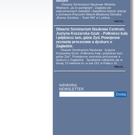
historii
Otwarte Seminarium Naukowe Wioletta
Wejmann „Ja to pamiętam”. Zagłada we
wspomnieniach świadkiń i świadków historii: relacje
z archiwum Pracowni Historii Mówionej Ośrodka
„Brama Grodzka – Teatr NN” w Lublinie ...
więcej...
Otwarte Seminarium Naukowe Centrum.
Justyna Koszarska-Szulc - Połkniesz kulę
i pójdziesz tam, gdzie Żyd. Powojenne
zeznania procesowe a dyskurs o
Zagładzie.
Otwarte Seminarium Naukowe Justyna
Koszarska-Szulc „Połkniesz kulę i pójdziesz tam,
gdzie Żyd”. Powojenne zeznania procesowe a
dyskurs o Zagładzie Spotkanie odbędzie się w
środę 15 kwietnia br. w sali 161 w Pałacu St...
więcej...
subskrybuj
NEWSLETTER