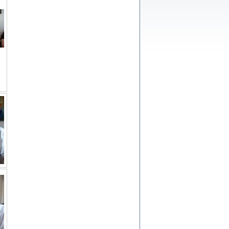
ów.
iały
1
21
NIESIE NAM KOLEJNA GODZINA ...
isany w ukryciu w latach 1943-1944
ara Engelking, tłum. z jidysz Monika
Polit
Warszawa 2020
ów.
iały
0
20