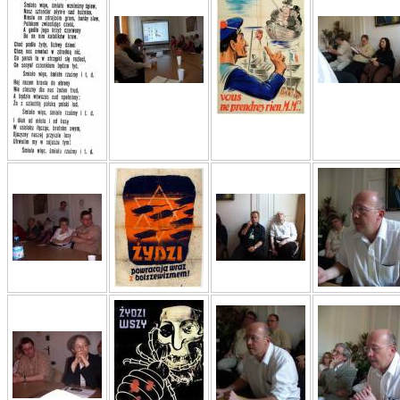
Zagłada Żyd
Studia i Mater
nr 17, R. 202
Warszawa 20
NIE WIEMY CO PRZY
Dziennik p
Moszek Baum, oprac. Barb
Zagłada Żyd
Studia i Mater
nr 16, R. 202
Warszawa 20