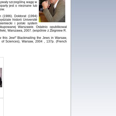
sywały szczególną wagę w
party jest o nieznane lub
Zagłada Żydów.
wow.
Studia i Materiały
nr 18, R. 2022
 (1986). Doktorat (1994)
Warszawa 2022
dziale historii Université
iemiecki i polski system
okupowanej Warszawie. Ostatnio opublikował
ieki, Warszawa, 2007. (wspólnie z Zbigniew R.
 this Jew!" Blackmailing the Jews in Warsaw,
y of Sciences), Warsaw, 2004 , 137p. (French
 iluzję, że żyjemy …
iętniki z Galicji Wschodniej
iszewa), Urman Jerzy Feliks, Strassler Szymon,
ndra Bańkowska
2
PAMIĘTNIK
Kalman Rotgeber
dra Bańkowska, wstęp Jacek Leociak
Warszawa 2021