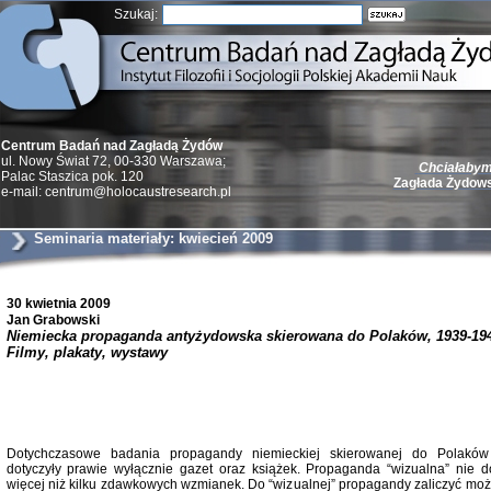
Szukaj:
Centrum Badań nad Zagładą Żydów
Chciałabym 
ul. Nowy Świat 72, 00-330 Warszawa;
Zagłada Żydow
Palac Staszica pok. 120
e-mail: centrum@holocaustresearch.pl
Seminaria materiały: kwiecień 2009
30 kwietnia 2009
Żydzi w walc
Jan Grabowski
Germany 193
Niemiecka propaganda antyżydowska skierowana do Polaków, 1939-194
Natalia Aleksiun, 
Filmy, plakaty, wystawy
Deborah Dash Moor
Turski, Laurence 
(Arkadij Zelcer)
red. Krzysztof Pe
Warszawa 20
Dotychczasowe badania propagandy niemieckiej skierowanej do Polaków
dotyczyły prawie wyłącznie gazet oraz książek. Propaganda “wizualna” nie do
więcej niż kilku zdawkowych wzmianek. Do “wizualnej” propagandy zaliczyć możn