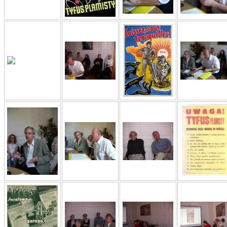
Aryjs
Sewek O
PISZĄC
'z Dzie
Józef Zelkowicz, tłum.
CZYTAJĄC GAZ
Dziennik pisa
Jakub Hochbe
Warszawa 201