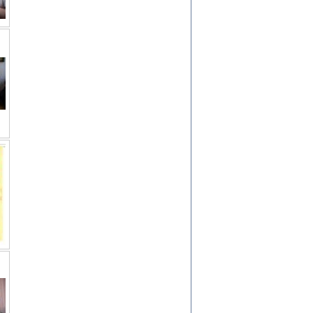
kiego Żyda wspomnienia, łzy i myśli
Zapiski z okupacyjnej Warszawy
konowski, oprac. Marta Janczewska
Warszawa 2020
Y TE SŁOWA JEST PRACOWNIKIEM
GETTOWEJ INSTYTUCJI ...
nnika' i inne pisma z łódzkiego getta
 z jidysz, oprac. i wstęp. Monika Polit
Warszawa 2019
ETĘ NIEMIECKĄ ...
ny w ukryciu w Warszawie w latach 1943-1944
rg
,
oprac. i wstępem opatrzyła
Barbara Engelking
9