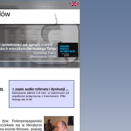
opowiedzieć jak zginęło miasto ...
skich mieszkańców Nowego Targu
Karolina Panz
Warszawa 2025
e z Niemcami 1939-1945 | Jews Against Nazi
9-1945
>
zapis audio referatu i dyskusji ...
5.
Anna Bikont, Barbara Engelking, Yoav Gelber, Andrea Löw,
ładowanie plików 1-8 min. w zależności od
e, Krzysztof Persak, Jacek Pietrzak, Renée Poznanski, Marian
prędkości połączenia z Internetem. Pliki
Weinbaum, Michał Wójcik, Andrei Zamoiski, Arkadi Zeltser
ładują się w tle
rsak
23
 (tzw. Polenpropaganda)
czekała się w literaturze
a kroniki filmowe, plakaty