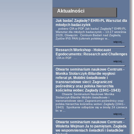
Aktualności
Jak badać Zagładę? EHRI-PL Warsztat dla
młodych badaczy/ek
pobierz CfA w PDF Jak badać Zagładę? EHRI-PL
Warsztat dla młodych badaczy/ek – 13-17 września
2026, Oświęcim Centrum Badań nad Zagładą
Żydów IFiS PAN (członek polskiego w...
więcej...
Research Workshop - Holocaust
Egodocuments: Research and Challenges
CfA in PDF ...
więcej...
Otwarte seminarium naukowe Centrum -
Monika Stolarczyk-Bilardie wygłosi
referat pt. Mobilni świadkowie i
transnarodowe sieci: Zagraniczni
pośrednicy oraz polska hierarchia
kościelna wobec Zagłady (1941–1943)
Otwarte Seminarium Naukowe Monika
Stolarczyk-Bilardie Mobilni świadkowie i
transnarodowe sieci: Zagraniczni pośrednicy oraz
polska hierarchia kościelna wobec Zagłady (1941–
1943) Spotkanie odbędzie się w środę 24 czerwca
br. w ...
więcej...
Otwarte seminarium naukowe Centrum -
Wioletta Wejman Ja to pamiętam. Zagłada
we wspomnieniach świadkiń i świadków