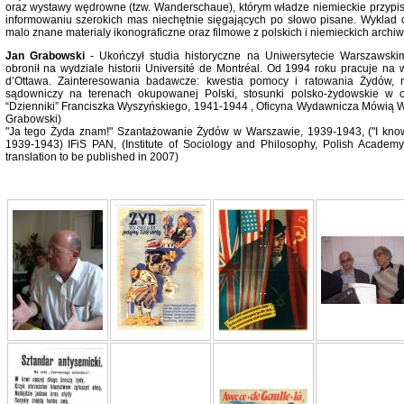
oraz wystawy wędrowne (tzw. Wanderschaue), którym władze niemieckie przypi
informowaniu szerokich mas niechętnie sięgających po słowo pisane. Wyklad o
malo znane materialy ikonograficzne oraz filmowe z polskich i niemieckich archi
Jan Grabowski
- Ukończył studia historyczne na Uniwersytecie Warszawskim
obronił na wydziale historii Université de Montréal. Od 1994 roku pracuje na wy
d’Ottawa. Zainteresowania badawcze: kwestia pomocy i ratowania Żydów, n
sądowniczy na terenach okupowanej Polski, stosunki polsko-żydowskie w 
“Dzienniki” Franciszka Wyszyńskiego, 1941-1944 , Oficyna Wydawnicza Mówią W
Grabowski)
"Ja tego Żyda znam!" Szantażowanie Żydów w Warszawie, 1939-1943, ("I know
1939-1943) IFiS PAN, (Institute of Sociology and Philosophy, Polish Academ
translation to be published in 2007)
Znowu mieliśmy
Dzienniki i pam
Binder Elza (El
Wagner Rózia
oprac. Aleksa
Warszawa 202
oprac. Aleksan