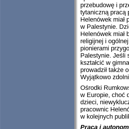
przebudowę i prze
tytaniczną pracą 
Helenówek miał p
w Palestynie. Dzi
Helenówek miał b
religijnej i ogól
pionierami przygo
Palestynie. Jeśli
kształcić w gimn
prowadził także 
Wyjątkowo zdolni
Ośrodki Rumkows
w Europie, choć d
dzieci, niewyklu
pracownic Helenó
w kolejnych publ
Praca i autonom