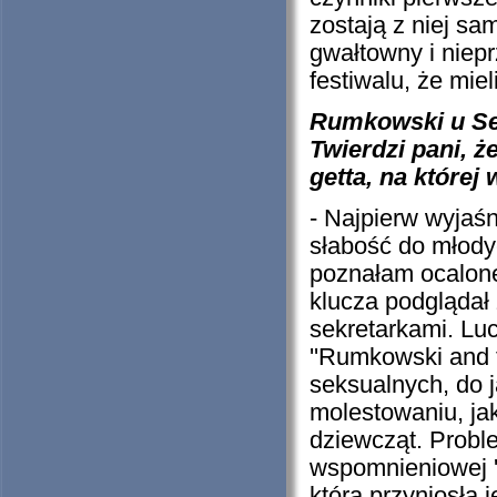
zostają z niej s
gwałtowny i niep
festiwalu, że mie
Rumkowski u Se
Twierdzi pani, ż
getta, na które
- Najpierw wyjaś
słabość do młody
poznałam ocaloneg
klucza podglądał
sekretarkami. Lu
''Rumkowski and 
seksualnych, do 
molestowaniu, ja
dziewcząt. Proble
wspomnieniowej ''
która przyniosła 