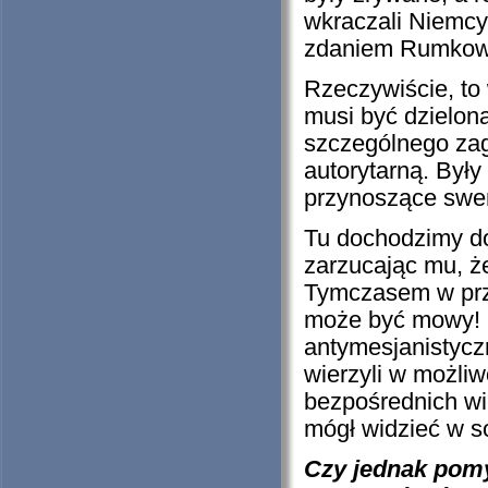
wkraczali Niemcy 
zdaniem Rumkows
Rzeczywiście, to 
musi być dzielona
szczególnego zag
autorytarną. Były
przynoszące swe
Tu dochodzimy do
zarzucając mu, ż
Tymczasem w prz
może być mowy! By
antymesjanistyczn
wierzyli w możliw
bezpośrednich wi
mógł widzieć w 
Czy jednak pom