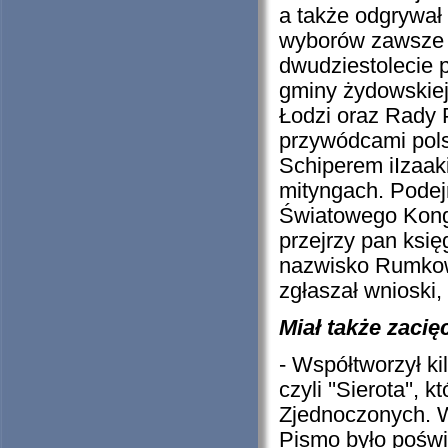
a także odgrywał 
wyborów zawsze 
dwudziestolecie p
gminy żydowskiej
Łodzi oraz Rady P
przywódcami pols
Schiperem iIzaa
mityngach. Pode
Światowego Kongre
przejrzy pan ksi
nazwisko Rumkows
zgłaszał wnioski,
Miał także zacię
- Współtworzył ki
czyli ''Sierota'',
Zjednoczonych. W
Pismo było poświę