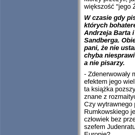
większość "jego 
W czasie gdy pis
których bohater
Andrzeja Barta i
Sandberga. Obie
pani, że nie us
chyba niesprawie
a nie pisarzy.
- Zdenerwowały m
efektem jego wie
ta książka pozsz
znane z rozmaityc
Czy wytrawnego p
Rumkowskiego jes
człowiek bez prze
szefem Judenratu
Europie?