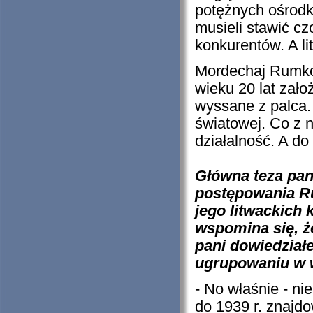
potężnych ośrodk
musieli stawić cz
konkurentów. A li
Mordechaj Rumkow
wieku 20 lat zało
wyssane z palca.
światowej. Co z 
działalność. A d
Główna teza pani
postępowania Ru
jego litwackich 
wspomina się, ż
pani dowiedział
ugrupowaniu w w
- No właśnie - n
do 1939 r. znajd