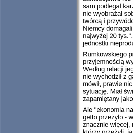
sam podlegał kar
nie wyobrażał sob
twórcą i przywód
Niemcy domagali 
najwyżej 20 tys."
jednostki niepro
Rumkowskiego prz
przyjemnością w
Według relacji je
nie wychodził z g
mówił, prawie nic
sytuację. Miał św
zapamiętany jako
Ale "ekonomia na
getto przeżyło - 
znacznie więcej, 
którzy przeżyli, 