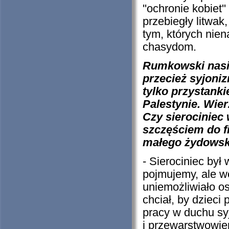
''ochronie kobiet'
przebiegły litwak
tym, których nie
chasydom.
Rumkowski nasią
przecież syjoniz
tylko przystank
Palestynie. Wier
Czy sierociniec
szczęściem do f
małego żydowsk
- Sierociniec by
pojmujemy, ale w
uniemożliwiało o
chciał, by dzieci
pracy w duchu sy
i przewarstwowie