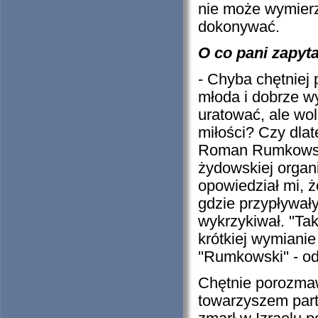
nie może wymierz
dokonywać.
O co pani zapyt
- Chyba chętnie
młoda i dobrze w
uratować, ale wo
miłości? Czy dlat
Roman Rumkowski,
żydowskiej organi
opowiedział mi, że
gdzie przypływały 
wykrzykiwał. ''Ta
krótkiej wymianie
''Rumkowski'' - o
Chętnie porozma
towarzyszem part