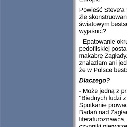
Powieść Steve'a 
źle skonstruowana
światowym bestse
wyjaśnić?
- Epatowanie okr
pedofilskiej post
makabrę Zagłady.
znalazłam ani jed
że w Polsce bests
Dlaczego?
- Może jedną z pr
''Biednych ludzi 
Spotkanie prowad
Badań nad Zagład
literaturoznawca
czynniki pierwsze