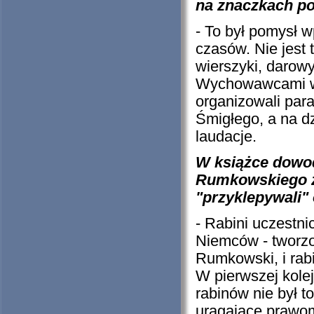
na znaczkach po
- To był pomysł 
czasów. Nie jest 
wierszyki, darowy
Wychowawcami w s
organizowali par
Śmigłego, a na dz
laudacje.
W książce dowod
Rumkowskiego z 
"przyklepywali" 
- Rabini uczestni
Niemców - tworzon
Rumkowski, i rabi
W pierwszej kole
rabinów nie był t
urągające prawom 