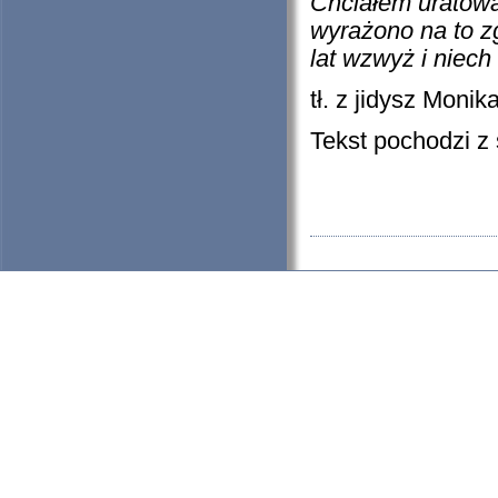
Chciałem uratować
wyrażono na to zg
lat wzwyż i niech
tł. z jidysz Monika
Tekst pochodzi z