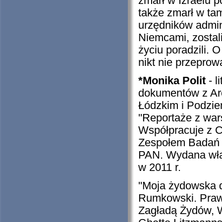
zmarł w Izraelu 
także zmarł w tam
urzędników admini
Niemcami, zostali
życiu poradzili. 
nikt nie przeprow
*Monika Polit
- l
dokumentów z Ar
Łódzkim i Podzi
''Reportaże z wa
Współpracuje z 
Zespołem Badań n
PAN. Wydana właś
w 2011 r.
''Moja żydowska 
Rumkowski. Prawd
Zagładą Żydów, 