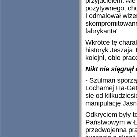
przyjacielem. Al
pozytywnego, ch
I odmalował wize
skompromitowaneg
fabrykanta".
Wkrótce tę charak
historyk Jeszaja 
kolejni, obie pra
Nikt nie sięgną
- Szulman sporząd
Lochamej Ha-Getao
się od kilkudzies
manipulację Jasn
Odkryciem były t
Państwowym w Łod
przedwojenna pr