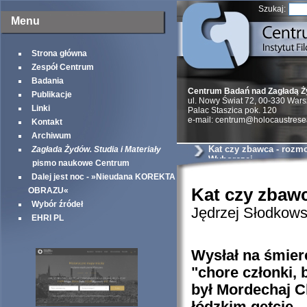
Szukaj:
Menu
Strona główna
Zespół Centrum
Badania
Centrum Badań nad Zagładą 
Publikacje
ul. Nowy Świat 72, 00-330 War
Linki
Palac Staszica pok. 120
e-mail: centrum@holocaustrese
Kontakt
Archiwum
Kat czy zbawca - rozm
Zagłada Żydów. Studia i Materiały
Wyborczej
pismo naukowe Centrum
Dalej jest noc - »Nieudana KOREKTA
Kat czy zbaw
OBRAZU«
Wybór źródeł
Jędrzej Słodkows
EHRI PL
Wysłał na śmierć
"chore członki,
był Mordechaj 