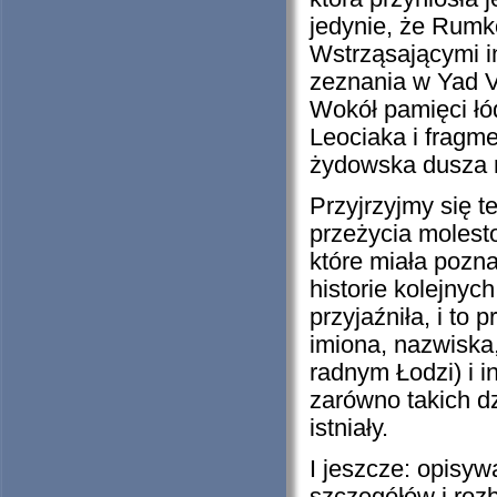
jedynie, że Rumk
Wstrząsającymi in
zeznania w Yad V
Wokół pamięci łó
Leociaka i fragmen
żydowska dusza n
Przyjrzyjmy się t
przeżycia moles
które miała pozna
historie kolejnyc
przyjaźniła, i to
imiona, nazwiska,
radnym Łodzi) i i
zarówno takich dz
istniały.
I jeszcze: opisy