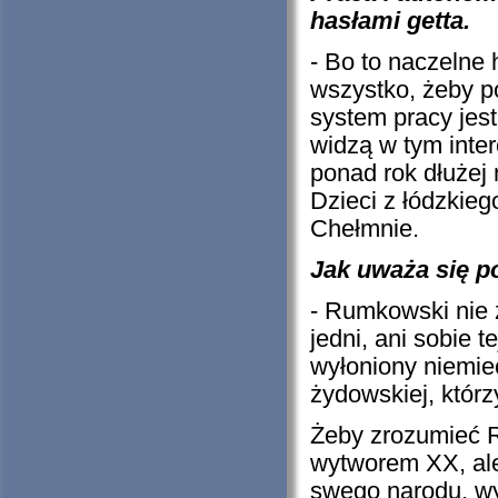
hasłami getta.
- Bo to naczelne 
wszystko, żeby p
system pracy jes
widzą w tym intere
ponad rok dłużej
Dzieci z łódzkieg
Chełmnie.
Jak uważa się po
- Rumkowski nie 
jedni, ani sobie t
wyłoniony niemie
żydowskiej, którzy
Żeby zrozumieć R
wytworem XX, ale
swego narodu, wyk