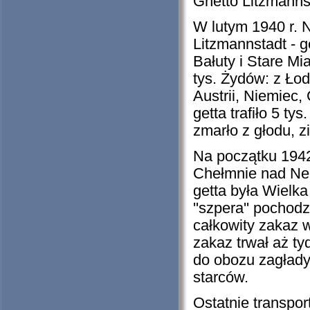
Ghetto Litzmanns
W lutym 1940 r. 
Litzmannstadt - g
Bałuty i Stare Mi
tys. Żydów: z Łod
Austrii, Niemiec
getta trafiło 5 t
zmarło z głodu, z
Na początku 1942
Chełmnie nad Ner
getta była Wielka
''szpera'' pochod
całkowity zakaz 
zakaz trwał aż ty
do obozu zagłady 
starców.
Ostatnie transpo