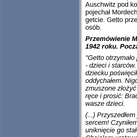
Auschwitz pod ko
pojechał Mordec
getcie. Getto prz
osób.
Przemówienie M
1942 roku. Pocz
''Getto otrzymało
- dzieci i starcó
dziecku poświęcił
oddychałem. Nigd
zmuszone złożyć 
ręce i prosić: Bra
wasze dzieci.
(...) Przyszedłem 
sercem! Czyniłem
uniknięcie go sta