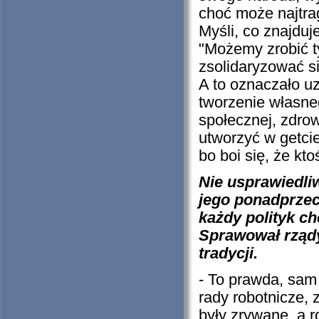
choć może najtra
Myśli, co znajdu
"Możemy zrobić ty
zsolidaryzować s
A to oznaczało u
tworzenie własne
społecznej, zdrow
utworzyć w getci
bo boi się, że kt
Nie usprawiedli
jego ponadprzeci
każdy polityk ch
Sprawował rządy
tradycji.
- To prawda, sam 
rady robotnicze,
były zrywane, a r