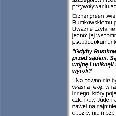
szczegółów i roz
przywoływaniu adr
Eichengreen twier
Rumkowskiemu proc
Uważne czytanie
jedno: jej wspom
pseudodokumentem
''Gdyby Rumkows
przed sądem. Sąd
wojnę i uniknęli
wyrok?
- Na pewno nie by
własną rękę, w r
innego, który poj
członków Judenra
nawet na najmniej
obozie, nie może 