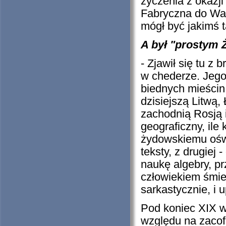
życzenia z okazji
Fabryczna do Wars
mógł być jakimś 
A był "prostym 
- Zjawił się tu z
w chederze. Jego 
biednych mieścin 
dzisiejszą Litwą,
zachodnią Rosją i
geograficzny, ile k
żydowskiemu oświ
teksty, z drugiej 
naukę algebry, pr
człowiekiem śmie
sarkastycznie, i 
Pod koniec XIX w
względu na zacofa