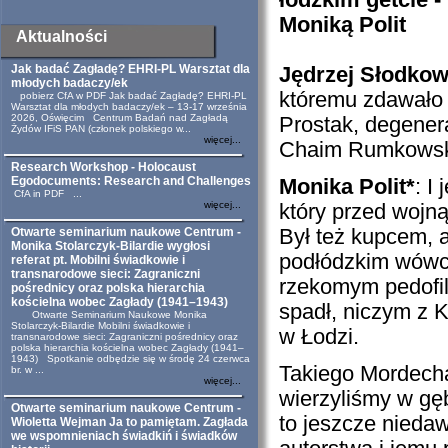
łódzkim getcie 
Moniką Polit
Aktualności
Jak badać Zagładę? EHRI-PL Warsztat dla
Jędrzej Słodkow
młodych badaczy/ek
któremu zdawało 
pobierz CfA w PDF Jak badać Zagładę? EHRI-PL
Warsztat dla młodych badaczy/ek – 13-17 września
2026, Oświęcim Centrum Badań nad Zagładą
Prostak, degener
Żydów IFiS PAN (członek polskiego w...
więcej...
Chaim Rumkowski
Research Workshop - Holocaust
Egodocuments: Research and Challenges
Monika Polit*
: I
CfA in PDF ...
więcej...
który przed wojn
Otwarte seminarium naukowe Centrum -
Był też kupcem, a
Monika Stolarczyk-Bilardie wygłosi
podłódzkim wówc
referat pt. Mobilni świadkowie i
transnarodowe sieci: Zagraniczni
rzekomym pedofil
pośrednicy oraz polska hierarchia
kościelna wobec Zagłady (1941–1943)
spadł, niczym z 
Otwarte Seminarium Naukowe Monika
Stolarczyk-Bilardie Mobilni świadkowie i
w Łodzi.
transnarodowe sieci: Zagraniczni pośrednicy oraz
polska hierarchia kościelna wobec Zagłady (1941–
1943) Spotkanie odbędzie się w środę 24 czerwca
Takiego Mordech
br. w ...
więcej...
wierzyliśmy w gęb
Otwarte seminarium naukowe Centrum -
to jeszcze nieda
Wioletta Wejman Ja to pamiętam. Zagłada
we wspomnieniach świadkiń i świadków