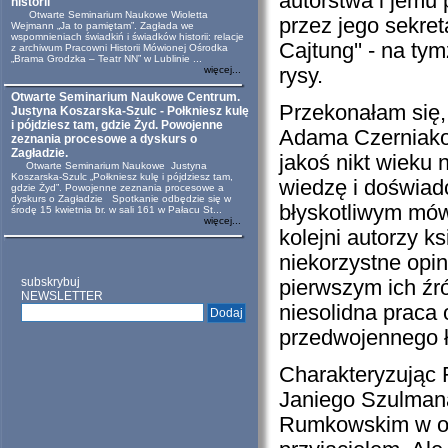
autorstwa i jemu
historii
Otwarte Seminarium Naukowe Wioletta
przez jego sekret
Wejmann „Ja to pamiętam”. Zagłada we
wspomnieniach świadkiń i świadków historii: relacje
Cajtung'' - na t
z archiwum Pracowni Historii Mówionej Ośrodka
„Brama Grodzka – Teatr NN” w Lublinie ...
więcej...
rysy.
Otwarte Seminarium Naukowe Centrum.
Przekonałam się, ż
Justyna Koszarska-Szulc - Połkniesz kulę
i pójdziesz tam, gdzie Żyd. Powojenne
Adama Czerniako
zeznania procesowe a dyskurs o
Zagładzie.
jakoś nikt wieku n
Otwarte Seminarium Naukowe Justyna
Koszarska-Szulc „Połkniesz kulę i pójdziesz tam,
wiedzę i doświadc
gdzie Żyd”. Powojenne zeznania procesowe a
dyskurs o Zagładzie Spotkanie odbędzie się w
błyskotliwym mów
środę 15 kwietnia br. w sali 161 w Pałacu St...
więcej...
kolejni autorzy k
niekorzystne opi
subskrybuj
pierwszym ich źró
NEWSLETTER
niesolidna praca 
przedwojennego ł
Charakteryzując 
Janiego Szulmana
Rumkowskim w org