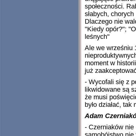
społeczności. Rab
słabych, chorych i
Dlaczego nie walc
''Kiedy opór?''; '
leśnych''
Ale we wrześniu 
nieproduktywnych 
moment w historii
już zaakceptować
- Wycofali się z 
likwidowane są s
że musi poświęcić
było działać, tak
Adam Czerniaków
- Czerniaków nie
samobójstwo nie 