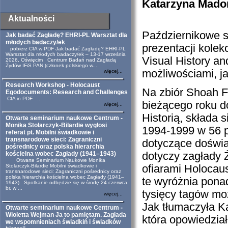
Katarzyna Madoń
Aktualności
Październikowe 
Jak badać Zagładę? EHRI-PL Warsztat dla
młodych badaczy/ek
prezentacji kolek
pobierz CfA w PDF Jak badać Zagładę? EHRI-PL
Warsztat dla młodych badaczy/ek – 13-17 września
Visual History an
2026, Oświęcim Centrum Badań nad Zagładą
Żydów IFiS PAN (członek polskiego w...
możliwościami, ja
więcej...
Research Workshop - Holocaust
Na zbiór Shoah F
Egodocuments: Research and Challenges
CfA in PDF ...
bieżącego roku d
więcej...
Historią, składa
Otwarte seminarium naukowe Centrum -
Monika Stolarczyk-Bilardie wygłosi
1994-1999 w 56 p
referat pt. Mobilni świadkowie i
transnarodowe sieci: Zagraniczni
dotyczące doświ
pośrednicy oraz polska hierarchia
kościelna wobec Zagłady (1941–1943)
dotyczy zagłady Ż
Otwarte Seminarium Naukowe Monika
Stolarczyk-Bilardie Mobilni świadkowie i
ofiarami Holocaus
transnarodowe sieci: Zagraniczni pośrednicy oraz
polska hierarchia kościelna wobec Zagłady (1941–
te wyróżnia pona
1943) Spotkanie odbędzie się w środę 24 czerwca
br. w ...
tysięcy tagów mo
więcej...
Jak tłumaczyła K
Otwarte seminarium naukowe Centrum -
Wioletta Wejman Ja to pamiętam. Zagłada
która opowiedział
we wspomnieniach świadkiń i świadków