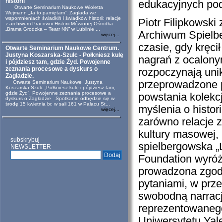
historii
edukacyjnych po
Otwarte Seminarium Naukowe Wioletta
Wejmann „Ja to pamiętam”. Zagłada we
wspomnieniach świadkiń i świadków historii: relacje
Piotr Filipkowski
z archiwum Pracowni Historii Mówionej Ośrodka
„Brama Grodzka – Teatr NN” w Lublinie ...
Archiwum Spielbe
więcej...
czasie, gdy kręci
Otwarte Seminarium Naukowe Centrum.
Justyna Koszarska-Szulc - Połkniesz kulę
nagrań z ocalony
i pójdziesz tam, gdzie Żyd. Powojenne
zeznania procesowe a dyskurs o
rozpoczynają uni
Zagładzie.
przeprowadzone 
Otwarte Seminarium Naukowe Justyna
Koszarska-Szulc „Połkniesz kulę i pójdziesz tam,
gdzie Żyd”. Powojenne zeznania procesowe a
powstania kolekc
dyskurs o Zagładzie Spotkanie odbędzie się w
środę 15 kwietnia br. w sali 161 w Pałacu St...
myślenia o histor
więcej...
zarówno relacje z
kultury masowej, 
subskrybuj
spielbergowska „
NEWSLETTER
Foundation wyróżn
prowadzona zgod
pytaniami, w prz
swobodną narracj
reprezentowanego
Uniwersytetu Yale