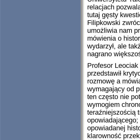
relacjach pozwal
tutaj gęsty kwest
Filipkowski zwró
umożliwia nam pr
mówienia o histor
wydarzył, ale tak
nagrano większoś
Profesor Leociak 
przedstawił kryt
rozmowę a mówiąc
wymagający od pyt
ten często nie po
wymogiem chrono
teraźniejszością 
opowiadającego; 
opowiadanej histo
klarowność przek