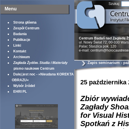
Szukaj:
Menu
Strona główna
Zespół Centrum
Badania
Centrum Badań nad Zagładą 
Publikacje
ul. Nowy Świat 72, 00-330 War
Linki
Palac Staszica pok. 120
e-mail: centrum@holocaustrese
Kontakt
Archiwum
Zapis seminarium - paź
Zagłada Żydów. Studia i Materiały
pismo naukowe Centrum
Dalej jest noc - »Nieudana KOREKTA
OBRAZU«
25 października
Wybór źródeł
EHRI PL
Zbiór wywiad
Zagłady Shoah
for Visual H
Spotkań z His