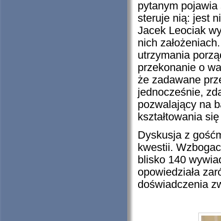
pytanym pojawia s
steruje nią: jest 
Jacek Leociak wy
nich założeniach.
utrzymania porząd
przekonanie o wad
że zadawane prze
jednocześnie, zd
pozwalający na b
kształtowania się
Dyskusja z gośćm
kwestii. Wzbogaci
blisko 140 wywia
opowiedziała zaró
doświadczenia zw