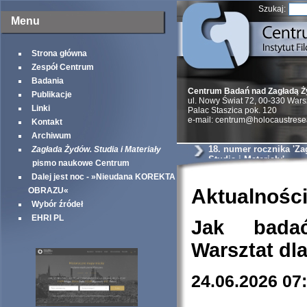
Szukaj:
Menu
Strona główna
Zespół Centrum
Badania
Centrum Badań nad Zagładą 
Publikacje
ul. Nowy Świat 72, 00-330 War
Linki
Palac Staszica pok. 120
e-mail: centrum@holocaustrese
Kontakt
Archiwum
18. numer rocznika 'Z
Zagłada Żydów. Studia i Materiały
Studia i Materiały'
pismo naukowe Centrum
Dalej jest noc - »Nieudana KOREKTA
Aktualnośc
OBRAZU«
Wybór źródeł
EHRI PL
Jak bada
Warsztat dl
24.06.2026 07