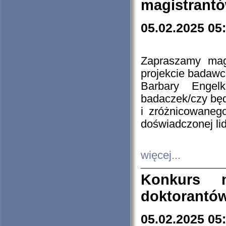
magistrantó
05.02.2025 05
Zapraszamy mag
projekcie badaw
Barbary Engel
badaczek/czy będ
i zróżnicowaneg
doświadczonej lid
więcej...
Konkurs n
doktorantó
05.02.2025 05