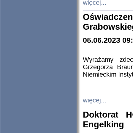
więcej...
Oświadczen
Grabowskie
05.06.2023 09
Wyrażamy zdecy
Grzegorza Brau
Niemieckim Insty
więcej...
Doktorat H
Engelking