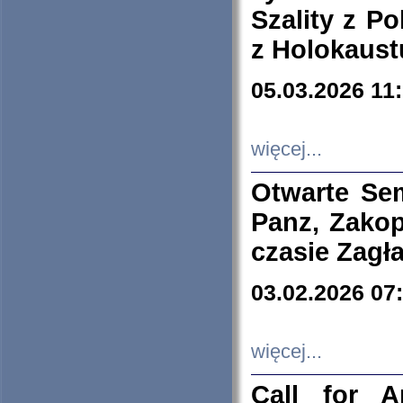
Szality z Po
z Holokaust
05.03.2026 11
więcej...
Otwarte Se
Panz, Zakop
czasie Zagł
03.02.2026 07
więcej...
Call for A