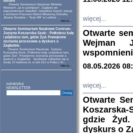
historii
Otwarte Seminarium Naukowe Wioletta
Wejmann „Ja to pamiętam”. Zagłada we
wspomnieniach świadkiń i świadków historii: relacje
z archiwum Pracowni Historii Mówionej Ośrodka
więcej...
„Brama Grodzka – Teatr NN” w Lublinie ...
więcej...
Otwarte Seminarium Naukowe Centrum.
Otwarte se
Justyna Koszarska-Szulc - Połkniesz kulę
i pójdziesz tam, gdzie Żyd. Powojenne
Wejman 
zeznania procesowe a dyskurs o
Zagładzie.
Otwarte Seminarium Naukowe Justyna
wspomnienia
Koszarska-Szulc „Połkniesz kulę i pójdziesz tam,
gdzie Żyd”. Powojenne zeznania procesowe a
dyskurs o Zagładzie Spotkanie odbędzie się w
środę 15 kwietnia br. w sali 161 w Pałacu St...
08.05.2026 08
więcej...
subskrybuj
więcej...
NEWSLETTER
Otwarte Se
Koszarska-S
gdzie Żyd
dyskurs o Z