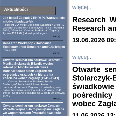
więcej...
Aktualności
Research W
Jak badać Zagładę? EHRI-PL Warsztat dla
młodych badaczy/ek
pobierz CfA w PDF Jak badać Zagładę? EHRI-PL
Research an
Warsztat dla młodych badaczy/ek – 13-17 września
2026, Oświęcim Centrum Badań nad Zagładą
Żydów IFiS PAN (członek polskiego w...
więcej...
19.06.2026 09
Research Workshop - Holocaust
Egodocuments: Research and Challenges
CfA in PDF ...
więcej...
więcej...
Otwarte seminarium naukowe Centrum -
Monika Stolarczyk-Bilardie wygłosi
Otwarte se
referat pt. Mobilni świadkowie i
transnarodowe sieci: Zagraniczni
pośrednicy oraz polska hierarchia
Stolarczyk-
kościelna wobec Zagłady (1941–1943)
Otwarte Seminarium Naukowe Monika
świadkowie
Stolarczyk-Bilardie Mobilni świadkowie i
transnarodowe sieci: Zagraniczni pośrednicy oraz
polska hierarchia kościelna wobec Zagłady (1941–
pośrednicy
1943) Spotkanie odbędzie się w środę 24 czerwca
br. w ...
więcej...
wobec Zagła
Otwarte seminarium naukowe Centrum -
Wioletta Wejman Ja to pamiętam. Zagłada
we wspomnieniach świadkiń i świadków
11.06.2026 12