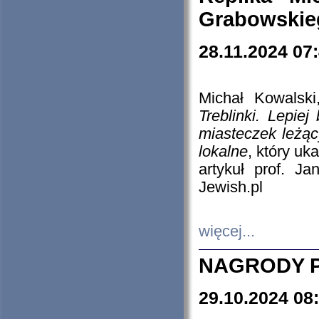
Grabowskieg
28.11.2024 07
Michał Kowalski
Treblinki. Lepie
miasteczek leżąc
lokalne
, który uk
artykuł prof. J
Jewish.pl
więcej...
NAGRODY P
29.10.2024 08