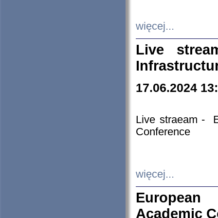
więcej...
Live stre
Infrastruct
17.06.2024 13
Live straeam - 
Conference
więcej...
European H
Academic C