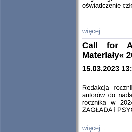
oświadczenie cz
więcej...
Call for A
Materiały« 
15.03.2023 13
Redakcja roczn
autorów do nads
rocznika w 202
ZAGŁADA i PS
więcej...