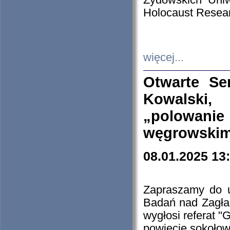
Żydowskich Uniw
Holocaust Resear
więcej...
Otwarte Se
Kowalski, 
„polowanie
węgrowskim.
08.01.2025 13
Zapraszamy do 
Badań nad Zagła
wygłosi referat "
powiecie sokołow