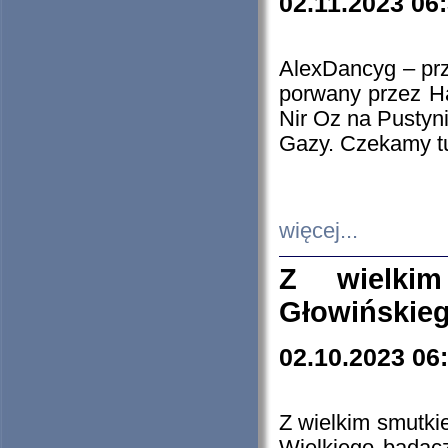
02.11.2023 06
AlexDancyg – przy
porwany przez H
Nir Oz na Pustyn
Gazy. Czekamy tu
więcej...
Z wielki
Głowińskie
02.10.2023 06
Z wielkim smutki