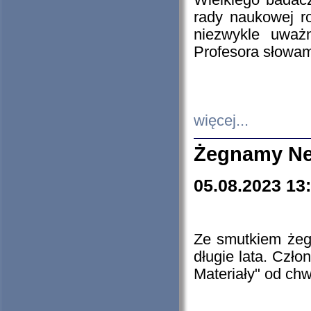
Wielkiego badacz
rady naukowej ro
niezwykle uważn
Profesora słowam
więcej...
Żegnamy Ne
05.08.2023 13
Ze smutkiem żeg
długie lata. Czł
Materiały" od chw