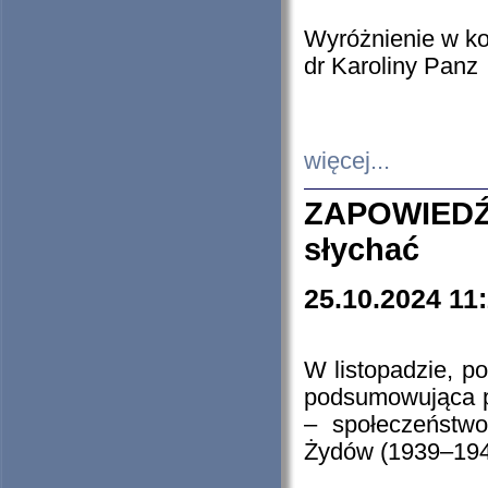
Wyróżnienie w k
dr Karoliny Panz
więcej...
ZAPOWIEDŹ
słychać
25.10.2024 11
W listopadzie, p
podsumowująca p
– społeczeństw
Żydów (1939–194