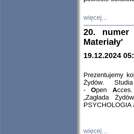
więcej...
20. numer 
Materiały'
19.12.2024 05
Prezentujemy kol
Żydów. Stud
-
O
pen
A
cces
„Zagłada Żydów
PSYCHOLOGIA 
więcej...