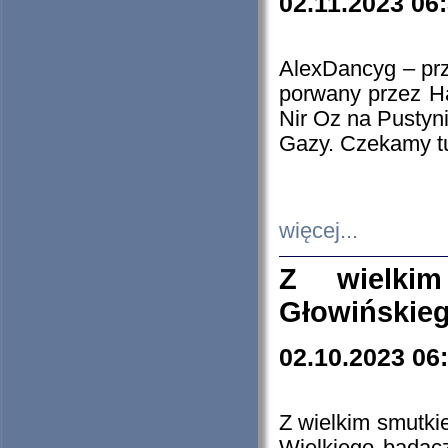
02.11.2023 06
AlexDancyg – przy
porwany przez H
Nir Oz na Pustyn
Gazy. Czekamy tu
więcej...
Z wielki
Głowińskie
02.10.2023 06
Z wielkim smutki