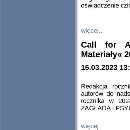
oświadczenie cz
więcej...
Call for A
Materiały« 
15.03.2023 13
Redakcja roczn
autorów do nads
rocznika w 202
ZAGŁADA i PS
więcej...