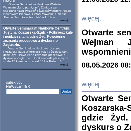
historii
Otwarte Seminarium Naukowe Wioletta
Wejmann „Ja to pamiętam”. Zagłada we
wspomnieniach świadkiń i świadków historii: relacje
z archiwum Pracowni Historii Mówionej Ośrodka
więcej...
„Brama Grodzka – Teatr NN” w Lublinie ...
więcej...
Otwarte Seminarium Naukowe Centrum.
Otwarte se
Justyna Koszarska-Szulc - Połkniesz kulę
i pójdziesz tam, gdzie Żyd. Powojenne
Wejman 
zeznania procesowe a dyskurs o
Zagładzie.
Otwarte Seminarium Naukowe Justyna
wspomnienia
Koszarska-Szulc „Połkniesz kulę i pójdziesz tam,
gdzie Żyd”. Powojenne zeznania procesowe a
dyskurs o Zagładzie Spotkanie odbędzie się w
środę 15 kwietnia br. w sali 161 w Pałacu St...
08.05.2026 08
więcej...
subskrybuj
więcej...
NEWSLETTER
Otwarte Se
Koszarska-S
gdzie Żyd
dyskurs o Z