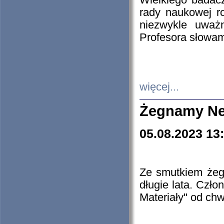
Wielkiego badacz
rady naukowej ro
niezwykle uważn
Profesora słowam
więcej...
Żegnamy Ne
05.08.2023 13
Ze smutkiem żeg
długie lata. Czł
Materiały" od chw