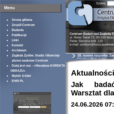
Szukaj:
Menu
Strona główna
Zespół Centrum
Badania
Centrum Badań nad Zagładą 
Publikacje
ul. Nowy Świat 72, 00-330 War
Linki
Palac Staszica pok. 120
e-mail: centrum@holocaustrese
Kontakt
Archiwum
18. numer rocznika 'Z
Zagłada Żydów. Studia i Materiały
Studia i Materiały'
pismo naukowe Centrum
Dalej jest noc - »Nieudana KOREKTA
Aktualnośc
OBRAZU«
Wybór źródeł
EHRI PL
Jak bada
Warsztat dl
24.06.2026 07