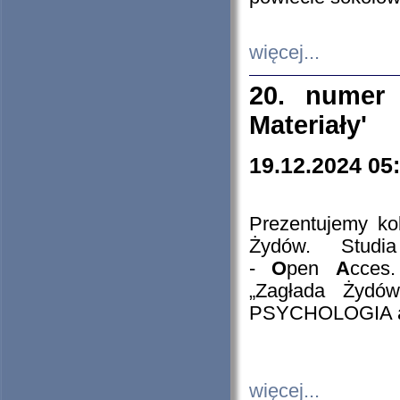
więcej...
20. numer 
Materiały'
19.12.2024 05
Prezentujemy kol
Żydów. Stud
-
O
pen
A
cces
„Zagłada Żydów
PSYCHOLOGIA 
więcej...