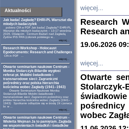
więcej...
Aktualności
Research W
Jak badać Zagładę? EHRI-PL Warsztat dla
młodych badaczy/ek
pobierz CfA w PDF Jak badać Zagładę? EHRI-PL
Research an
Warsztat dla młodych badaczy/ek – 13-17 września
2026, Oświęcim Centrum Badań nad Zagładą
Żydów IFiS PAN (członek polskiego w...
więcej...
19.06.2026 09
Research Workshop - Holocaust
Egodocuments: Research and Challenges
CfA in PDF ...
więcej...
więcej...
Otwarte seminarium naukowe Centrum -
Monika Stolarczyk-Bilardie wygłosi
Otwarte se
referat pt. Mobilni świadkowie i
transnarodowe sieci: Zagraniczni
pośrednicy oraz polska hierarchia
Stolarczyk-
kościelna wobec Zagłady (1941–1943)
Otwarte Seminarium Naukowe Monika
świadkowie
Stolarczyk-Bilardie Mobilni świadkowie i
transnarodowe sieci: Zagraniczni pośrednicy oraz
polska hierarchia kościelna wobec Zagłady (1941–
pośrednicy
1943) Spotkanie odbędzie się w środę 24 czerwca
br. w ...
więcej...
wobec Zagła
Otwarte seminarium naukowe Centrum -
Wioletta Wejman Ja to pamiętam. Zagłada
we wspomnieniach świadkiń i świadków
11.06.2026 12