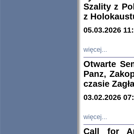
Szality z Po
z Holokaust
05.03.2026 11
więcej...
Otwarte Se
Panz, Zakop
czasie Zagł
03.02.2026 07
więcej...
Call for A