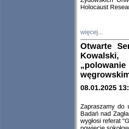
Żydowskich Uniw
Holocaust Resear
więcej...
Otwarte Se
Kowalski, 
„polowanie
węgrowskim.
08.01.2025 13
Zapraszamy do 
Badań nad Zagła
wygłosi referat "
powiecie sokołow