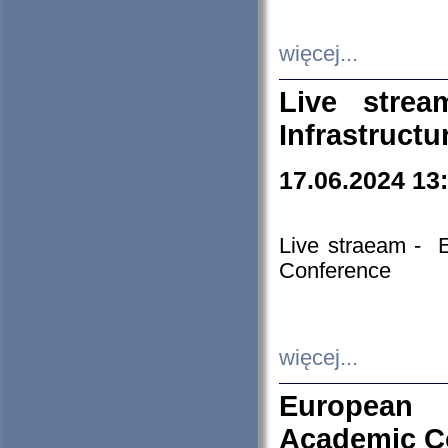
więcej...
Live stre
Infrastruct
17.06.2024 13
Live straeam - 
Conference
więcej...
European H
Academic C