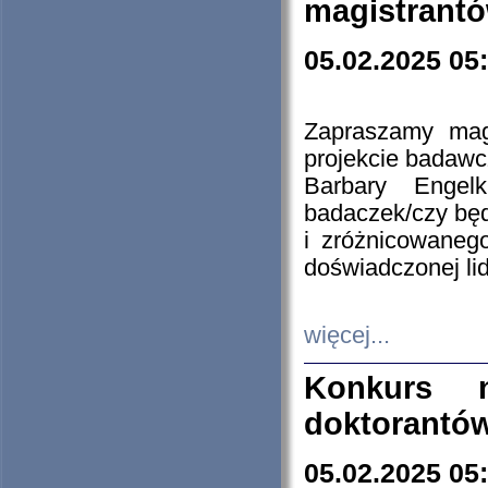
magistrantó
05.02.2025 05
Zapraszamy mag
projekcie badaw
Barbary Engel
badaczek/czy będ
i zróżnicowaneg
doświadczonej lid
więcej...
Konkurs n
doktorantó
05.02.2025 05