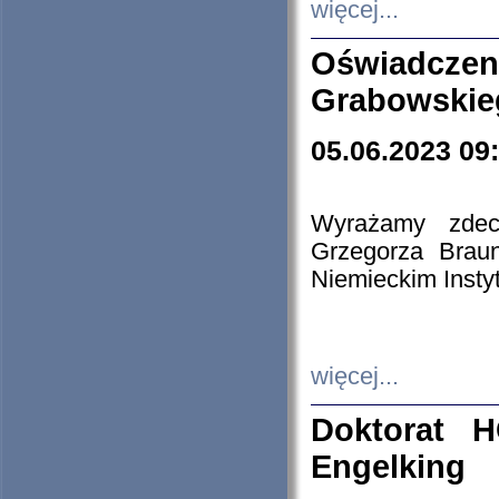
więcej...
Oświadczen
Grabowskie
05.06.2023 09
Wyrażamy zdecy
Grzegorza Brau
Niemieckim Insty
więcej...
Doktorat H
Engelking