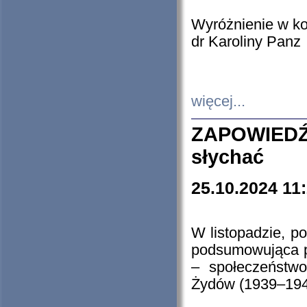
Wyróżnienie w k
dr Karoliny Panz
więcej...
ZAPOWIEDŹ
słychać
25.10.2024 11
W listopadzie, p
podsumowująca p
– społeczeństw
Żydów (1939–194