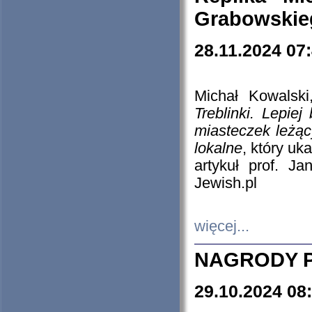
Grabowskieg
28.11.2024 07
Michał Kowalski
Treblinki. Lepie
miasteczek leżąc
lokalne
, który uk
artykuł prof. J
Jewish.pl
więcej...
NAGRODY P
29.10.2024 08