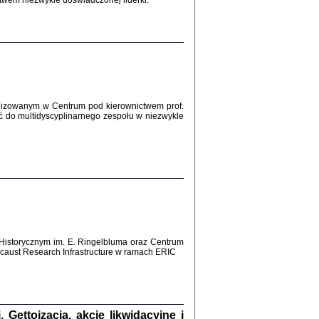
twem niezwykle doświadczonej liderki.
Zagłada Żydów.
Studia i Materiały
nr 12, R. 2016
Warszawa 2016
lizowanym w Centrum pod kierownictwem prof.
ć do multidyscyplinarnego zespołu w niezwykle
AŻ MAMY WSPANIAŁE ...
dzienniki Żydów z okolic Mińska
iego
tępem opatrzyła Barbara Engelking
2016
Historycznym im. E. Ringelbluma oraz Centrum
aust Research Infrastructure w ramach ERIC
T POSIADAĆ DOM POD ZIEMIĄ ...
ch z Zagłady w okolicach Dąbrowy
Tarnowskiej
oprac. i wstęp Jan Grabowski
Warszawa 2016
ettoizacja, akcje likwidacyjne i