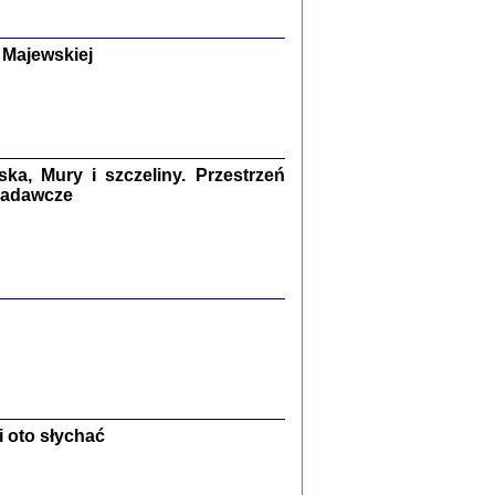
y Żydów w wybranych powiatach
okupowanej Polski
p Barbara Engelking, Jan Grabowski
 Majewskiej
Warszawa 2018
GA, ŻADNE KŁAMSTWO ...
a z warszawskiego getta
dler
,
oprac. i wstępem opatrzyła
Marta Janczewska
a, Mury i szczeliny. Przestrzeń
2018
 badawcze
Zagłada Żydów.
Studia i Materiały
nr 13, R. 2017
Warszawa 2017
 oto słychać
Ż PRZESZLI ...
sany w bunkrze (Żółkiew 1942-1944)
er
,
oprac. i wstępem opatrzyła Anna Wylegała