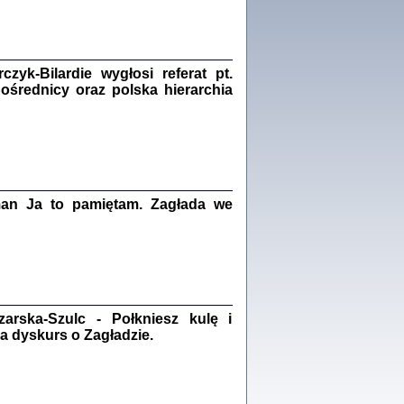
Zagłada Żydów.
Studia i Materiały
nr 18, R. 2022
Warszawa 2022
yk-Bilardie wygłosi referat pt.
pośrednicy oraz polska hierarchia
 iluzję, że żyjemy …
iętniki z Galicji Wschodniej
iszewa), Urman Jerzy Feliks, Strassler Szymon,
ndra Bańkowska
man Ja to pamiętam. Zagłada we
2
PAMIĘTNIK
Kalman Rotgeber
dra Bańkowska, wstęp Jacek Leociak
Warszawa 2021
rska-Szulc - Połkniesz kulę i
a dyskurs o Zagładzie.