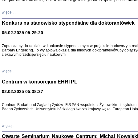
czerpać wiedzę od dużego i zróżnicowanego tematycznie zespołu, pod kierownic
więcej...
Konkurs na stanowisko stypendialne dla doktorantów/ek
05.02.2025 05:29:20
Zapraszamy do udziału w konkursie stypendialnym w projekcie badawczym rea
Barbary Engelking. To wyjątkowa okazja dla młodych doktorantek/ów, by dołączy
ciekawym przedsięwzięciu naukowym
SNY CHOCI
Okupacyjne 
Mazowieck
oprac. i ws
więcej...
Warszawa 
Centrum w konsorcjum EHRI PL
02.02.2025 05:38:37
Centrum Badań nad Zagładą Żydów IFiS PAN wspólnie z Żydowskim Instytutem 
Badań Żydowskich Uniwersytetu Łódzkiego tworza krajowy węzeł European Holoc
SZCZĘŚCIE JES
Losy kobiet ocalały
więcej...
Otwarte Seminarium Naukowe Centrum: Michał Kowalski, G