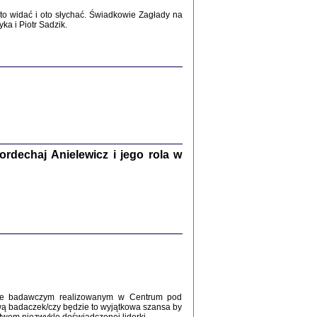
2017
o widać i oto słychać. Świadkowie Zagłady na
a i Piotr Sadzik.
WŚRÓD ZATRUTYCH NOŻY ...
i z getta i okupowanej Warszawy
c. i wstępem opatrzyła Agnieszka
Haska
Warszawa 2017
dechaj Anielewicz i jego rola w
, Z POMOCĄ BOŻĄ, JUŻ NIEBAWEM ...
 i Mirki Piżyców o życiu w getcie i okupowanej
ępem opatrzyła Barbara Engelking i Havi Dreifuss
2017
kcie badawczym realizowanym w Centrum pod
wą badaczek/czy będzie to wyjątkowa szansa by