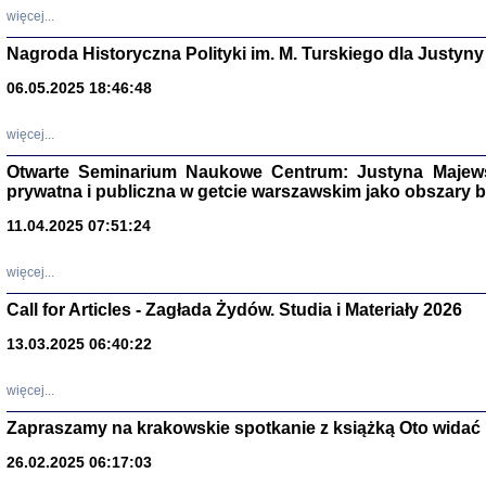
DALEJ JEST NOC. Los
więcej...
red. i wstę
Nagroda Historyczna Polityki im. M. Turskiego dla Justyny
06.05.2025 18:46:48
ŻADNA BLA
więcej...
Wspomnieni
Stanisław A
Otwarte Seminarium Naukowe Centrum: Justyna Majewsk
Warszawa 
prywatna i publiczna w getcie warszawskim jako obszary
11.04.2025 07:51:24
więcej...
Call for Articles - Zagłada Żydów. Studia i Materiały 2026
13.03.2025 06:40:22
więcej...
Zapraszamy na krakowskie spotkanie z książką Oto widać i
TYLEŚMY JU
Dziennik pi
26.02.2025 06:17:03
Clara Kram