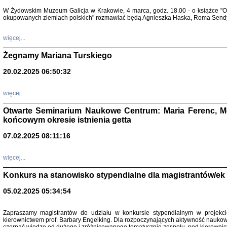
Warszawa 
W Żydowskim Muzeum Galicja w Krakowie, 4 marca, godz. 18.00 - o książce "Ot
okupowanych ziemiach polskich" rozmawiać będą Agnieszka Haska, Roma Sendyk
więcej...
Żegnamy Mariana Turskiego
20.02.2025 06:50:32
Zapisk
Tadeusz Obremski, opra
więcej...
Otwarte Seminarium Naukowe Centrum: Maria Ferenc, Mor
końcowym okresie istnienia getta
07.02.2025 08:11:16
więcej...
PO WOJNIE
Pisma Kopla
Konkurs na stanowisko stypendialne dla magistrantów/ek
Warszawie
oprac. i wst
05.02.2025 05:34:54
Warszawa 
Zapraszamy magistrantów do udziału w konkursie stypendialnym w proje
kierownictwem prof. Barbary Engelking. Dla rozpoczynających aktywność nauko