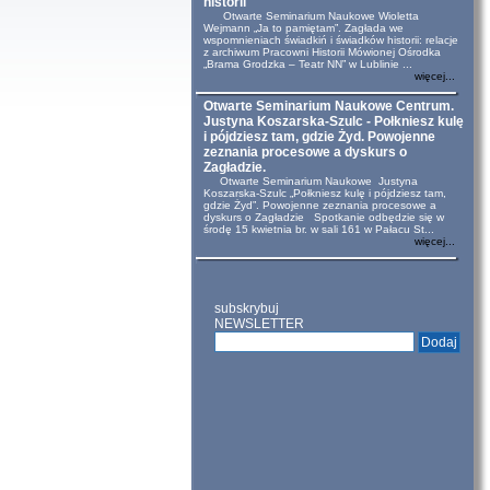
historii
Otwarte Seminarium Naukowe Wioletta
Wejmann „Ja to pamiętam”. Zagłada we
wspomnieniach świadkiń i świadków historii: relacje
z archiwum Pracowni Historii Mówionej Ośrodka
„Brama Grodzka – Teatr NN” w Lublinie ...
więcej...
Otwarte Seminarium Naukowe Centrum.
Justyna Koszarska-Szulc - Połkniesz kulę
i pójdziesz tam, gdzie Żyd. Powojenne
zeznania procesowe a dyskurs o
Zagładzie.
Otwarte Seminarium Naukowe Justyna
Koszarska-Szulc „Połkniesz kulę i pójdziesz tam,
gdzie Żyd”. Powojenne zeznania procesowe a
dyskurs o Zagładzie Spotkanie odbędzie się w
środę 15 kwietnia br. w sali 161 w Pałacu St...
więcej...
subskrybuj
NEWSLETTER