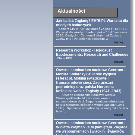
Aktualności
Jak badać Zagładę? EHRI-PL Warsztat dla
młodych badaczy/ek
pobierz CfA w PDF Jak badać Zagładę? EHRI-PL
Warsztat dla młodych badaczy/ek – 13-17 września
2026, Oświęcim Centrum Badań nad Zagładą
Żydów IFiS PAN (członek polskiego w...
więcej...
Research Workshop - Holocaust
Egodocuments: Research and Challenges
CfA in PDF ...
więcej...
Otwarte seminarium naukowe Centrum -
Monika Stolarczyk-Bilardie wygłosi
referat pt. Mobilni świadkowie i
transnarodowe sieci: Zagraniczni
pośrednicy oraz polska hierarchia
kościelna wobec Zagłady (1941–1943)
Otwarte Seminarium Naukowe Monika
Stolarczyk-Bilardie Mobilni świadkowie i
transnarodowe sieci: Zagraniczni pośrednicy oraz
polska hierarchia kościelna wobec Zagłady (1941–
1943) Spotkanie odbędzie się w środę 24 czerwca
br. w ...
więcej...
Otwarte seminarium naukowe Centrum -
Wioletta Wejman Ja to pamiętam. Zagłada
we wspomnieniach świadkiń i świadków