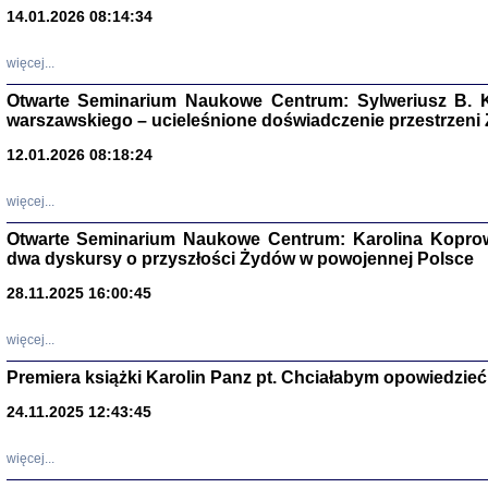
14.01.2026 08:14:34
Aryjs
więcej...
Sewek O
Otwarte Seminarium Naukowe Centrum: Sylweriusz B. K
warszawskiego – ucieleśnione doświadczenie przestrzeni
12.01.2026 08:18:24
więcej...
PISZĄC
Otwarte Seminarium Naukowe Centrum: Karolina Koprow
'z Dzie
dwa dyskursy o przyszłości Żydów w powojennej Polsce
Józef Zelkowicz, tłum.
28.11.2025 16:00:45
więcej...
Premiera książki Karolin Panz pt. Chciałabym opowiedzieć 
CZYTAJĄC GAZ
Dziennik pisa
24.11.2025 12:43:45
Jakub Hochbe
Warszawa 201
więcej...