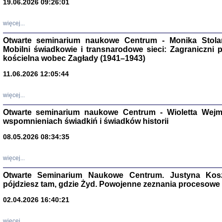
19.06.2026 09:26:01
więcej...
Otwarte seminarium naukowe Centrum - Monika Stolarcz
Mobilni świadkowie i transnarodowe sieci: Zagraniczni 
kościelna wobec Zagłady (1941–1943)
11.06.2026 12:05:44
Znowu mieliśmy
Dzienniki i pam
Binder Elza (El
więcej...
Wagner Rózia
oprac. Aleksa
Otwarte seminarium naukowe Centrum - Wioletta Wej
Warszawa 202
wspomnieniach świadkiń i świadków historii
08.05.2026 08:34:35
więcej...
oprac. Aleksan
Otwarte Seminarium Naukowe Centrum. Justyna Kosza
pójdziesz tam, gdzie Żyd. Powojenne zeznania procesowe 
02.04.2026 16:40:21
więcej...