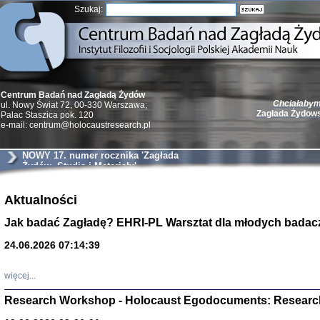
Szukaj:
Chciałabym 
Centrum Badań nad Zagładą Żydów
Zagłada Żydow
ul. Nowy Świat 72, 00-330 Warszawa;
Palac Staszica pok. 120
e-mail: centrum@holocaustresearch.pl
NOWY 17. numer rocznika 'Zagłada
Żydów. Studia i Materiały'
Żydzi w walc
Aktualności
Germany 193
Natalia Aleksiun, 
Jak badać Zagładę? EHRI-PL Warsztat dla młodych badac
Deborah Dash Moor
Turski, Laurence 
(Arkadij Zelcer)
24.06.2026 07:14:39
red. Krzysztof Pe
Warszawa 20
więcej...
Research Workshop - Holocaust Egodocuments: Researc