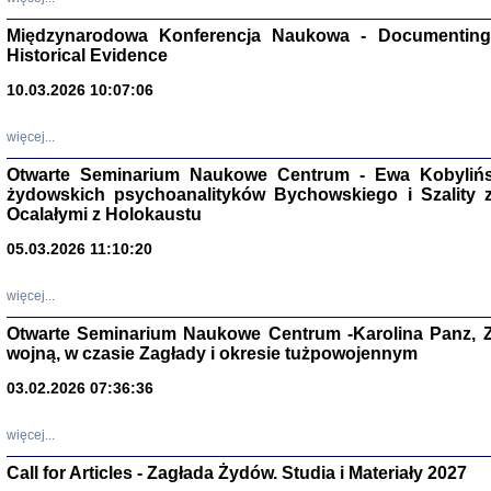
Zagłada Żyd
Studia i Mater
Międzynarodowa Konferencja Naukowa - Documenting 
nr 17, R. 202
Warszawa 20
Historical Evidence
10.03.2026 10:07:06
więcej...
Otwarte Seminarium Naukowe Centrum - Ewa Kobylińsk
NIE WIEMY CO PRZY
żydowskich psychoanalityków Bychowskiego i Szality z 
Dziennik p
Moszek Baum, oprac. Barb
Ocalałymi z Holokaustu
05.03.2026 11:10:20
więcej...
Otwarte Seminarium Naukowe Centrum -Karolina Panz, Z
wojną, w czasie Zagłady i okresie tużpowojennym
Zagłada Żyd
Studia i Mater
03.02.2026 07:36:36
nr 16, R. 202
Warszawa 20
więcej...
Call for Articles - Zagłada Żydów. Studia i Materiały 2027