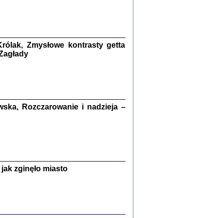
kiego Żyda wspomnienia, łzy i myśli
Zapiski z okupacyjnej Warszawy
konowski, oprac. Marta Janczewska
rólak, Zmysłowe kontrasty getta
Warszawa 2020
 Zagłady
Y TE SŁOWA JEST PRACOWNIKIEM
ska, Rozczarowanie i nadzieja –
GETTOWEJ INSTYTUCJI ...
nnika' i inne pisma z łódzkiego getta
 z jidysz, oprac. i wstęp. Monika Polit
Warszawa 2019
jak zginęło miasto
ETĘ NIEMIECKĄ ...
ny w ukryciu w Warszawie w latach 1943-1944
rg
,
oprac. i wstępem opatrzyła
Barbara Engelking
9