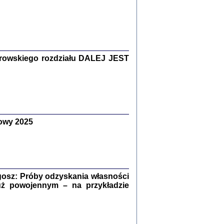
Zagłada Żydów.
Studia i Materiały
nr 15, R. 2019
Warszawa 2019
rowskiego rozdziału DALEJ JEST
owy 2025
ów.
iały
8
18
osz: Próby odzyskania własności
uż powojennym – na przykładzie