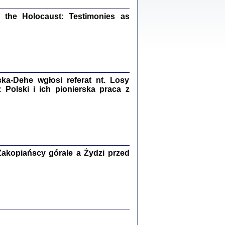
ów.
iały
the Holocaust: Testimonies as
1
21
a-Dehe wgłosi referat nt. Losy
NIESIE NAM KOLEJNA GODZINA ...
Polski i ich pionierska praca z
isany w ukryciu w latach 1943-1944
ara Engelking, tłum. z jidysz Monika
Polit
Warszawa 2020
akopiańscy górale a Żydzi przed
ów.
iały
0
20