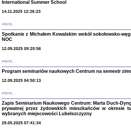
International Summer School
14.11.2025 12:26:23
więcej...
Spotkanie z Michałem Kowalskim wokół sokołowsko-węg
NOC
12.09.2025 09:20:56
więcej...
Program seminariów naukowych Centrum na semestr zim
Zagłada Żyd
Studia i Mater
12.09.2025 04:50:13
nr 14, R. 201
Warszawa 20
więcej...
Zapis Seminarium Naukowego Centrum: Marta Duch-Dyng
prywatnej przez żydowskich mieszkańców w okresie t
wybranych miejscowości Lubelszczyzny
29.05.2025 07:41:34