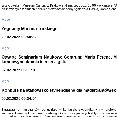
Warszawa 
W Żydowskim Muzeum Galicja w Krakowie, 4 marca, godz. 18.00 - o książce "Ot
okupowanych ziemiach polskich" rozmawiać będą Agnieszka Haska, Roma Sendyk
więcej...
Żegnamy Mariana Turskiego
20.02.2025 06:50:32
Zapisk
Tadeusz Obremski, opra
więcej...
Otwarte Seminarium Naukowe Centrum: Maria Ferenc, Mor
końcowym okresie istnienia getta
07.02.2025 08:11:16
więcej...
PO WOJNIE
Pisma Kopla
Konkurs na stanowisko stypendialne dla magistrantów/ek
Warszawie
oprac. i wst
05.02.2025 05:34:54
Warszawa 
Zapraszamy magistrantów do udziału w konkursie stypendialnym w proje
kierownictwem prof. Barbary Engelking. Dla rozpoczynających aktywność nauko