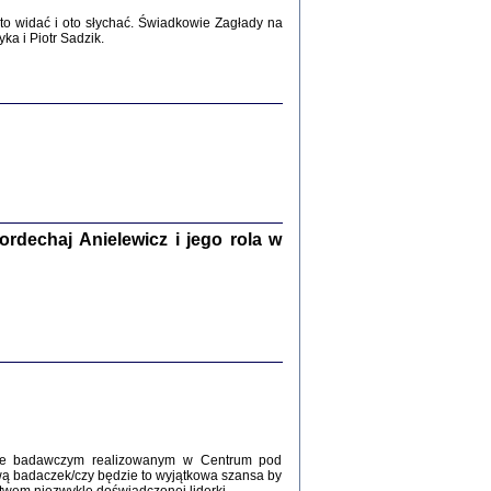
2017
o widać i oto słychać. Świadkowie Zagłady na
a i Piotr Sadzik.
WŚRÓD ZATRUTYCH NOŻY ...
i z getta i okupowanej Warszawy
c. i wstępem opatrzyła Agnieszka
Haska
Warszawa 2017
dechaj Anielewicz i jego rola w
, Z POMOCĄ BOŻĄ, JUŻ NIEBAWEM ...
 i Mirki Piżyców o życiu w getcie i okupowanej
ępem opatrzyła Barbara Engelking i Havi Dreifuss
2017
kcie badawczym realizowanym w Centrum pod
wą badaczek/czy będzie to wyjątkowa szansa by