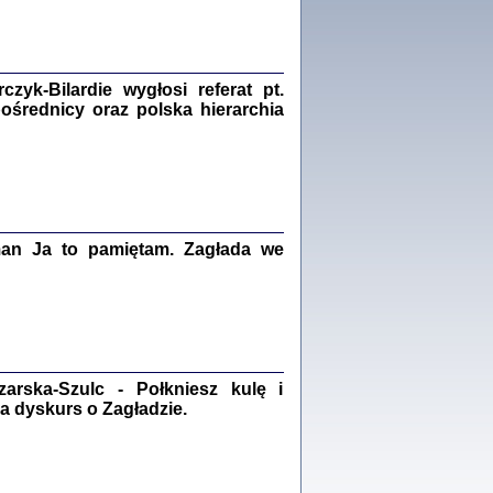
Zagłada Żydów.
Studia i Materiały
nr 18, R. 2022
Warszawa 2022
yk-Bilardie wygłosi referat pt.
pośrednicy oraz polska hierarchia
 iluzję, że żyjemy …
iętniki z Galicji Wschodniej
iszewa), Urman Jerzy Feliks, Strassler Szymon,
ndra Bańkowska
man Ja to pamiętam. Zagłada we
2
PAMIĘTNIK
Kalman Rotgeber
dra Bańkowska, wstęp Jacek Leociak
Warszawa 2021
rska-Szulc - Połkniesz kulę i
a dyskurs o Zagładzie.