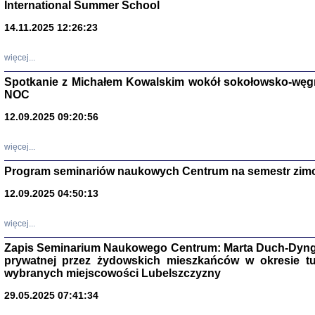
International Summer School
14.11.2025 12:26:23
więcej...
Spotkanie z Michałem Kowalskim wokół sokołowsko-węg
NOC
12.09.2025 09:20:56
więcej...
Program seminariów naukowych Centrum na semestr zim
Zagłada Żyd
Studia i Mater
12.09.2025 04:50:13
nr 14, R. 201
Warszawa 20
więcej...
Zapis Seminarium Naukowego Centrum: Marta Duch-Dyng
prywatnej przez żydowskich mieszkańców w okresie t
wybranych miejscowości Lubelszczyzny
29.05.2025 07:41:34