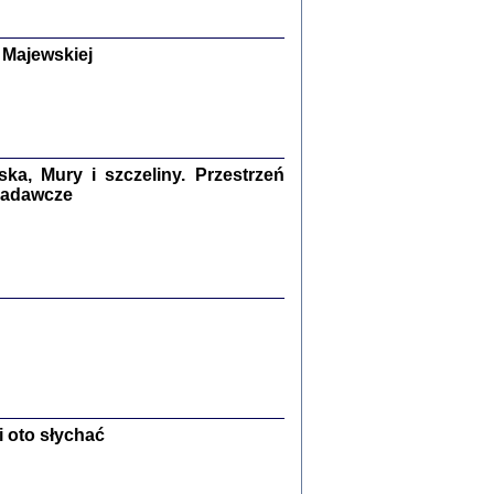
y Żydów w wybranych powiatach
okupowanej Polski
p Barbara Engelking, Jan Grabowski
 Majewskiej
Warszawa 2018
GA, ŻADNE KŁAMSTWO ...
a z warszawskiego getta
dler
,
oprac. i wstępem opatrzyła
Marta Janczewska
a, Mury i szczeliny. Przestrzeń
2018
 badawcze
Zagłada Żydów.
Studia i Materiały
nr 13, R. 2017
Warszawa 2017
 oto słychać
Ż PRZESZLI ...
sany w bunkrze (Żółkiew 1942-1944)
er
,
oprac. i wstępem opatrzyła Anna Wylegała