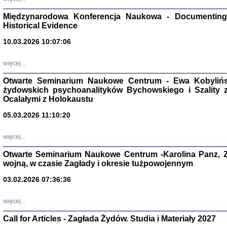
Zagłada Żyd
Studia i Mater
Międzynarodowa Konferencja Naukowa - Documenting 
nr 17, R. 202
Warszawa 20
Historical Evidence
10.03.2026 10:07:06
więcej...
Otwarte Seminarium Naukowe Centrum - Ewa Kobylińsk
NIE WIEMY CO PRZY
żydowskich psychoanalityków Bychowskiego i Szality z 
Dziennik p
Moszek Baum, oprac. Barb
Ocalałymi z Holokaustu
05.03.2026 11:10:20
więcej...
Otwarte Seminarium Naukowe Centrum -Karolina Panz, Z
wojną, w czasie Zagłady i okresie tużpowojennym
Zagłada Żyd
Studia i Mater
03.02.2026 07:36:36
nr 16, R. 202
Warszawa 20
więcej...
Call for Articles - Zagłada Żydów. Studia i Materiały 2027