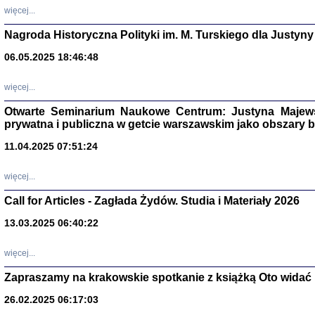
DALEJ JEST NOC. Los
więcej...
red. i wstę
Nagroda Historyczna Polityki im. M. Turskiego dla Justyny
06.05.2025 18:46:48
ŻADNA BLA
więcej...
Wspomnieni
Stanisław A
Otwarte Seminarium Naukowe Centrum: Justyna Majewsk
Warszawa 
prywatna i publiczna w getcie warszawskim jako obszary
11.04.2025 07:51:24
więcej...
Call for Articles - Zagłada Żydów. Studia i Materiały 2026
13.03.2025 06:40:22
więcej...
Zapraszamy na krakowskie spotkanie z książką Oto widać i
TYLEŚMY JU
Dziennik pi
26.02.2025 06:17:03
Clara Kram