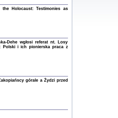
ów.
iały
the Holocaust: Testimonies as
1
21
a-Dehe wgłosi referat nt. Losy
NIESIE NAM KOLEJNA GODZINA ...
Polski i ich pionierska praca z
isany w ukryciu w latach 1943-1944
ara Engelking, tłum. z jidysz Monika
Polit
Warszawa 2020
akopiańscy górale a Żydzi przed
ów.
iały
0
20