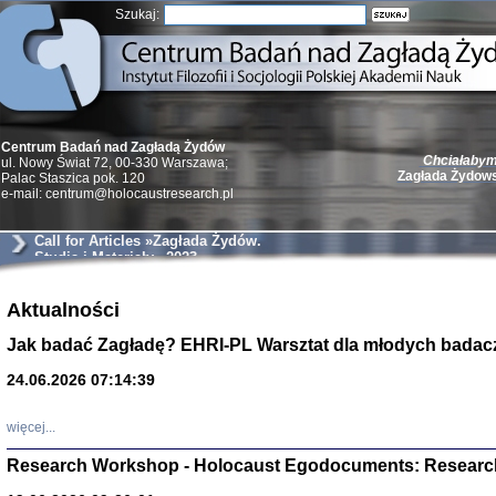
Szukaj:
Chciałabym 
Centrum Badań nad Zagładą Żydów
Zagłada Żydow
ul. Nowy Świat 72, 00-330 Warszawa;
Palac Staszica pok. 120
e-mail: centrum@holocaustresearch.pl
Call for Articles »Zagłada Żydów.
Studia i Materiały« 2023
Żydzi w walc
Aktualności
Germany 193
Natalia Aleksiun, 
Jak badać Zagładę? EHRI-PL Warsztat dla młodych badac
Deborah Dash Moor
Turski, Laurence 
(Arkadij Zelcer)
24.06.2026 07:14:39
red. Krzysztof Pe
Warszawa 20
więcej...
Research Workshop - Holocaust Egodocuments: Researc