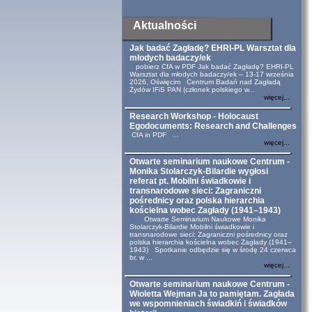
Aktualności
Jak badać Zagładę? EHRI-PL Warsztat dla
młodych badaczy/ek
pobierz CfA w PDF Jak badać Zagładę? EHRI-PL
Warsztat dla młodych badaczy/ek – 13-17 września
2026, Oświęcim Centrum Badań nad Zagładą
Żydów IFiS PAN (członek polskiego w...
więcej...
Research Workshop - Holocaust
Egodocuments: Research and Challenges
CfA in PDF ...
więcej...
Otwarte seminarium naukowe Centrum -
Monika Stolarczyk-Bilardie wygłosi
referat pt. Mobilni świadkowie i
transnarodowe sieci: Zagraniczni
pośrednicy oraz polska hierarchia
kościelna wobec Zagłady (1941–1943)
Otwarte Seminarium Naukowe Monika
Stolarczyk-Bilardie Mobilni świadkowie i
transnarodowe sieci: Zagraniczni pośrednicy oraz
polska hierarchia kościelna wobec Zagłady (1941–
1943) Spotkanie odbędzie się w środę 24 czerwca
br. w ...
więcej...
Otwarte seminarium naukowe Centrum -
Wioletta Wejman Ja to pamiętam. Zagłada
we wspomnieniach świadkiń i świadków