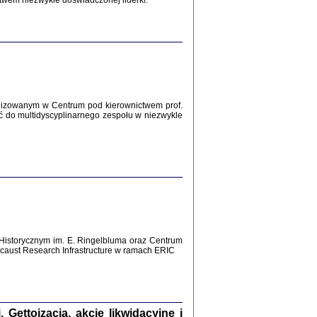
twem niezwykle doświadczonej liderki.
Zagłada Żydów.
Studia i Materiały
nr 12, R. 2016
Warszawa 2016
lizowanym w Centrum pod kierownictwem prof.
ć do multidyscyplinarnego zespołu w niezwykle
AŻ MAMY WSPANIAŁE ...
dzienniki Żydów z okolic Mińska
iego
tępem opatrzyła Barbara Engelking
2016
Historycznym im. E. Ringelbluma oraz Centrum
aust Research Infrastructure w ramach ERIC
T POSIADAĆ DOM POD ZIEMIĄ ...
ch z Zagłady w okolicach Dąbrowy
Tarnowskiej
oprac. i wstęp Jan Grabowski
Warszawa 2016
ettoizacja, akcje likwidacyjne i