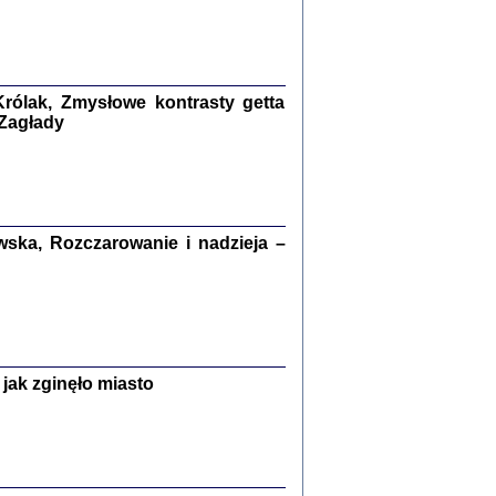
kiego Żyda wspomnienia, łzy i myśli
Zapiski z okupacyjnej Warszawy
konowski, oprac. Marta Janczewska
rólak, Zmysłowe kontrasty getta
Warszawa 2020
 Zagłady
Y TE SŁOWA JEST PRACOWNIKIEM
ska, Rozczarowanie i nadzieja –
GETTOWEJ INSTYTUCJI ...
nnika' i inne pisma z łódzkiego getta
 z jidysz, oprac. i wstęp. Monika Polit
Warszawa 2019
jak zginęło miasto
ETĘ NIEMIECKĄ ...
ny w ukryciu w Warszawie w latach 1943-1944
rg
,
oprac. i wstępem opatrzyła
Barbara Engelking
9