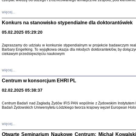
czerpać wiedzę od dużego i zróżnicowanego tematycznie zespołu, pod kierownic
więcej...
Konkurs na stanowisko stypendialne dla doktorantów/ek
05.02.2025 05:29:20
Zapraszamy do udziału w konkursie stypendialnym w projekcie badawczym rea
Barbary Engelking. To wyjątkowa okazja dla młodych doktorantek/ów, by dołączy
ciekawym przedsięwzięciu naukowym
SNY CHOCI
Okupacyjne 
Mazowieck
oprac. i ws
więcej...
Warszawa 
Centrum w konsorcjum EHRI PL
02.02.2025 05:38:37
Centrum Badań nad Zagładą Żydów IFiS PAN wspólnie z Żydowskim Instytutem 
Badań Żydowskich Uniwersytetu Łódzkiego tworza krajowy węzeł European Holoc
SZCZĘŚCIE JES
Losy kobiet ocalały
więcej...
Otwarte Seminarium Naukowe Centrum: Michał Kowalski, G