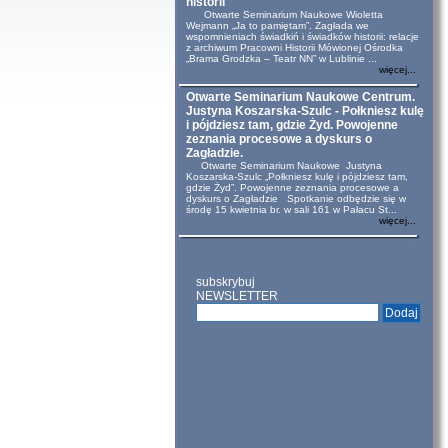
historii
Otwarte Seminarium Naukowe Wioletta
Wejmann „Ja to pamiętam”. Zagłada we
wspomnieniach świadkiń i świadków historii: relacje
z archiwum Pracowni Historii Mówionej Ośrodka
„Brama Grodzka – Teatr NN” w Lublinie ...
więcej...
Otwarte Seminarium Naukowe Centrum.
Justyna Koszarska-Szulc - Połkniesz kulę
i pójdziesz tam, gdzie Żyd. Powojenne
zeznania procesowe a dyskurs o
Zagładzie.
Otwarte Seminarium Naukowe Justyna
Koszarska-Szulc „Połkniesz kulę i pójdziesz tam,
gdzie Żyd”. Powojenne zeznania procesowe a
dyskurs o Zagładzie Spotkanie odbędzie się w
środę 15 kwietnia br. w sali 161 w Pałacu St...
więcej...
subskrybuj
NEWSLETTER