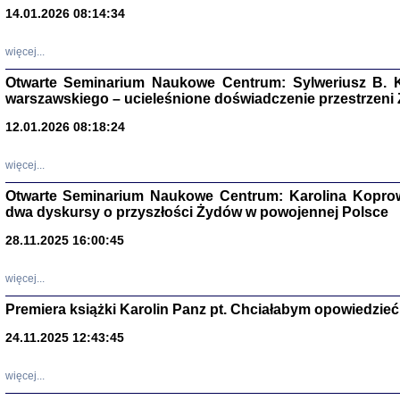
14.01.2026 08:14:34
Aryjs
więcej...
Sewek O
Otwarte Seminarium Naukowe Centrum: Sylweriusz B. K
warszawskiego – ucieleśnione doświadczenie przestrzeni
12.01.2026 08:18:24
więcej...
PISZĄC
Otwarte Seminarium Naukowe Centrum: Karolina Koprow
'z Dzie
dwa dyskursy o przyszłości Żydów w powojennej Polsce
Józef Zelkowicz, tłum.
28.11.2025 16:00:45
więcej...
Premiera książki Karolin Panz pt. Chciałabym opowiedzieć 
CZYTAJĄC GAZ
Dziennik pisa
24.11.2025 12:43:45
Jakub Hochbe
Warszawa 201
więcej...