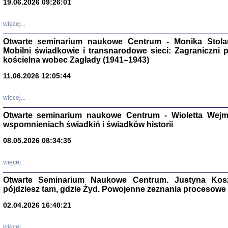
19.06.2026 09:26:01
więcej...
Otwarte seminarium naukowe Centrum - Monika Stolarcz
Mobilni świadkowie i transnarodowe sieci: Zagraniczni 
kościelna wobec Zagłady (1941–1943)
11.06.2026 12:05:44
Znowu mieliśmy
Dzienniki i pam
Binder Elza (El
więcej...
Wagner Rózia
oprac. Aleksa
Otwarte seminarium naukowe Centrum - Wioletta Wej
Warszawa 202
wspomnieniach świadkiń i świadków historii
08.05.2026 08:34:35
więcej...
oprac. Aleksan
Otwarte Seminarium Naukowe Centrum. Justyna Kosza
pójdziesz tam, gdzie Żyd. Powojenne zeznania procesowe 
02.04.2026 16:40:21
więcej...