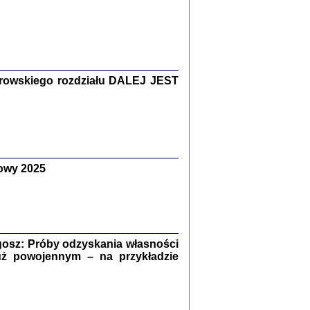
Zagłada Żydów.
Studia i Materiały
nr 15, R. 2019
Warszawa 2019
rowskiego rozdziału DALEJ JEST
owy 2025
ów.
iały
8
18
osz: Próby odzyskania własności
uż powojennym – na przykładzie