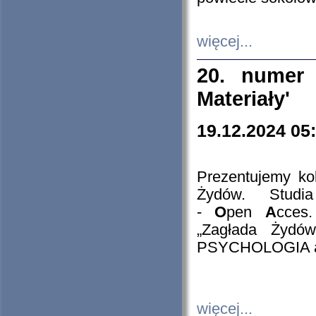
więcej...
20. numer 
Materiały'
19.12.2024 05
Prezentujemy kol
Żydów. Stud
-
O
pen
A
cces
„Zagłada Żydów
PSYCHOLOGIA 
więcej...