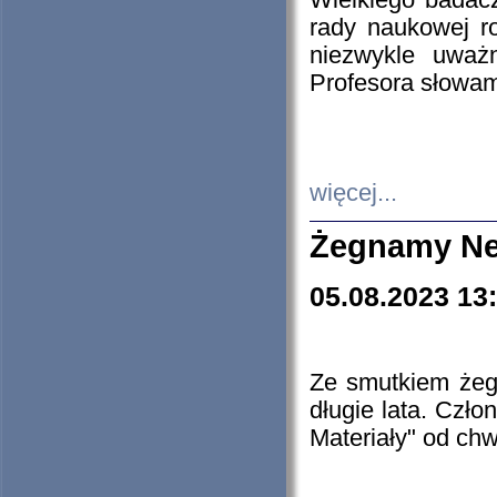
Wielkiego badacz
rady naukowej ro
niezwykle uważn
Profesora słowam
więcej...
Żegnamy Ne
05.08.2023 13
Ze smutkiem żeg
długie lata. Czł
Materiały" od chw