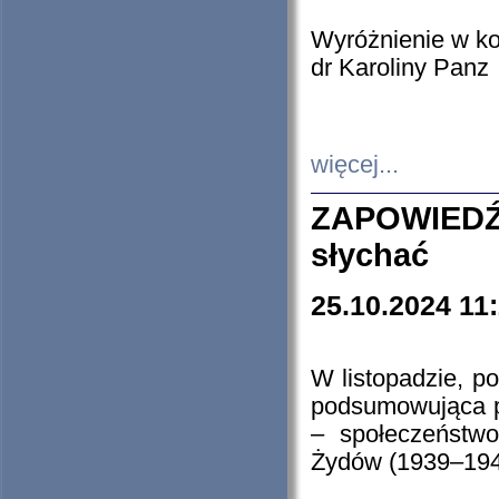
Wyróżnienie w k
dr Karoliny Panz
więcej...
ZAPOWIEDŹ
słychać
25.10.2024 11
W listopadzie, p
podsumowująca p
– społeczeństw
Żydów (1939–194