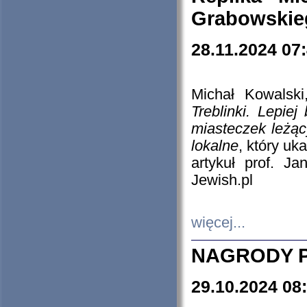
Grabowskieg
28.11.2024 07
Michał Kowalski
Treblinki. Lepie
miasteczek leżąc
lokalne
, który uk
artykuł prof. J
Jewish.pl
więcej...
NAGRODY P
29.10.2024 08