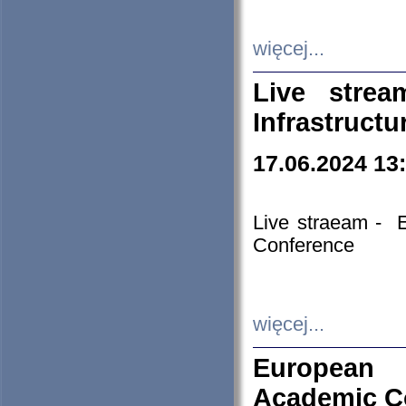
więcej...
Live stre
Infrastruct
17.06.2024 13
Live straeam - 
Conference
więcej...
European H
Academic C