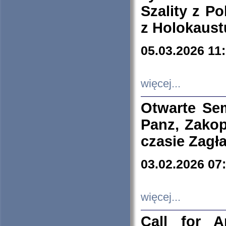
Szality z Po
z Holokaust
05.03.2026 11
więcej...
Otwarte Se
Panz, Zakop
czasie Zagł
03.02.2026 07
więcej...
Call for A