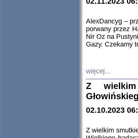
02.11.2023 06
AlexDancyg – przy
porwany przez H
Nir Oz na Pustyn
Gazy. Czekamy tu
więcej...
Z wielki
Głowińskie
02.10.2023 06
Z wielkim smutki