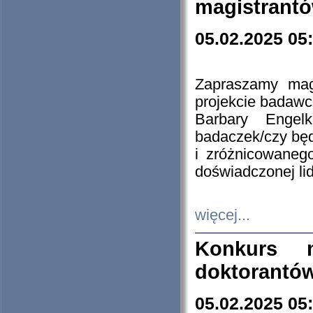
magistrantó
05.02.2025 05
Zapraszamy mag
projekcie badaw
Barbary Engel
badaczek/czy będ
i zróżnicowaneg
doświadczonej lid
więcej...
Konkurs n
doktorantó
05.02.2025 05