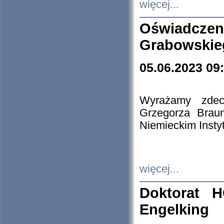
więcej...
Oświadczen
Grabowskie
05.06.2023 09
Wyrażamy zdecy
Grzegorza Brau
Niemieckim Insty
więcej...
Doktorat H
Engelking