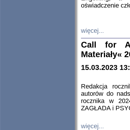
oświadczenie cz
więcej...
Call for A
Materiały« 
15.03.2023 13
Redakcja roczn
autorów do nads
rocznika w 202
ZAGŁADA i PS
więcej...