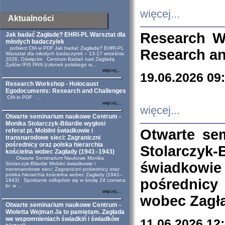
więcej...
Aktualności
Research W
Jak badać Zagładę? EHRI-PL Warsztat dla
młodych badaczy/ek
pobierz CfA w PDF Jak badać Zagładę? EHRI-PL
Research an
Warsztat dla młodych badaczy/ek – 13-17 września
2026, Oświęcim Centrum Badań nad Zagładą
Żydów IFiS PAN (członek polskiego w...
więcej...
19.06.2026 09
Research Workshop - Holocaust
Egodocuments: Research and Challenges
CfA in PDF ...
więcej...
więcej...
Otwarte seminarium naukowe Centrum -
Monika Stolarczyk-Bilardie wygłosi
Otwarte se
referat pt. Mobilni świadkowie i
transnarodowe sieci: Zagraniczni
pośrednicy oraz polska hierarchia
Stolarczyk-
kościelna wobec Zagłady (1941–1943)
Otwarte Seminarium Naukowe Monika
świadkowie
Stolarczyk-Bilardie Mobilni świadkowie i
transnarodowe sieci: Zagraniczni pośrednicy oraz
polska hierarchia kościelna wobec Zagłady (1941–
pośrednicy
1943) Spotkanie odbędzie się w środę 24 czerwca
br. w ...
więcej...
wobec Zagła
Otwarte seminarium naukowe Centrum -
Wioletta Wejman Ja to pamiętam. Zagłada
we wspomnieniach świadkiń i świadków
11.06.2026 12