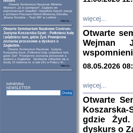
historii
Otwarte Seminarium Naukowe Wioletta
Wejmann „Ja to pamiętam”. Zagłada we
wspomnieniach świadkiń i świadków historii: relacje
z archiwum Pracowni Historii Mówionej Ośrodka
więcej...
„Brama Grodzka – Teatr NN” w Lublinie ...
więcej...
Otwarte Seminarium Naukowe Centrum.
Otwarte se
Justyna Koszarska-Szulc - Połkniesz kulę
i pójdziesz tam, gdzie Żyd. Powojenne
Wejman 
zeznania procesowe a dyskurs o
Zagładzie.
Otwarte Seminarium Naukowe Justyna
wspomnienia
Koszarska-Szulc „Połkniesz kulę i pójdziesz tam,
gdzie Żyd”. Powojenne zeznania procesowe a
dyskurs o Zagładzie Spotkanie odbędzie się w
środę 15 kwietnia br. w sali 161 w Pałacu St...
08.05.2026 08
więcej...
subskrybuj
więcej...
NEWSLETTER
Otwarte Se
Koszarska-S
gdzie Żyd
dyskurs o Z