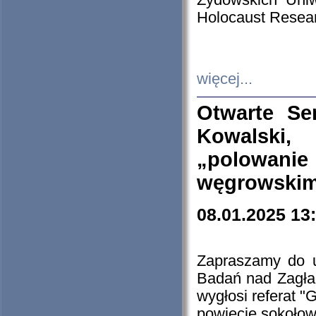
Żydowskich Uniw
Holocaust Resear
więcej...
Otwarte Se
Kowalski, 
„polowanie
węgrowskim.
08.01.2025 13
Zapraszamy do 
Badań nad Zagła
wygłosi referat "
powiecie sokołow