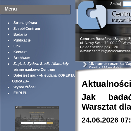
Szukaj:
Menu
Strona główna
Zespół Centrum
Badania
Centrum Badań nad Zagładą 
Publikacje
ul. Nowy Świat 72, 00-330 War
Linki
Palac Staszica pok. 120
e-mail: centrum@holocaustrese
Kontakt
Archiwum
18. numer rocznika 'Z
Zagłada Żydów. Studia i Materiały
Studia i Materiały'
pismo naukowe Centrum
Dalej jest noc - »Nieudana KOREKTA
Aktualnośc
OBRAZU«
Wybór źródeł
EHRI PL
Jak bada
Warsztat dl
24.06.2026 07