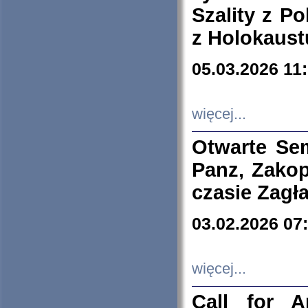
Szality z Po
z Holokaust
05.03.2026 11
więcej...
Otwarte Se
Panz, Zakop
czasie Zagł
03.02.2026 07
więcej...
Call for A