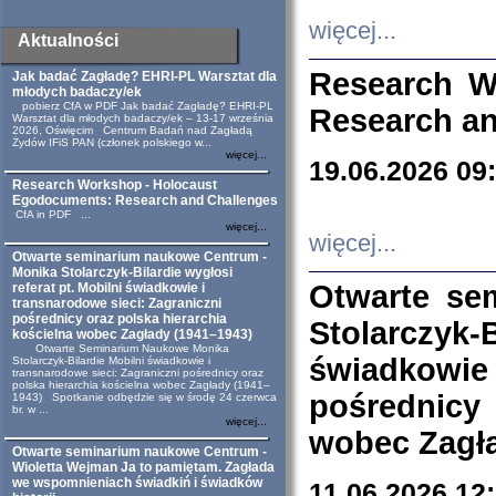
więcej...
Aktualności
Research W
Jak badać Zagładę? EHRI-PL Warsztat dla
młodych badaczy/ek
pobierz CfA w PDF Jak badać Zagładę? EHRI-PL
Research an
Warsztat dla młodych badaczy/ek – 13-17 września
2026, Oświęcim Centrum Badań nad Zagładą
Żydów IFiS PAN (członek polskiego w...
więcej...
19.06.2026 09
Research Workshop - Holocaust
Egodocuments: Research and Challenges
CfA in PDF ...
więcej...
więcej...
Otwarte seminarium naukowe Centrum -
Monika Stolarczyk-Bilardie wygłosi
Otwarte se
referat pt. Mobilni świadkowie i
transnarodowe sieci: Zagraniczni
pośrednicy oraz polska hierarchia
Stolarczyk-
kościelna wobec Zagłady (1941–1943)
Otwarte Seminarium Naukowe Monika
świadkowie
Stolarczyk-Bilardie Mobilni świadkowie i
transnarodowe sieci: Zagraniczni pośrednicy oraz
polska hierarchia kościelna wobec Zagłady (1941–
pośrednicy
1943) Spotkanie odbędzie się w środę 24 czerwca
br. w ...
więcej...
wobec Zagła
Otwarte seminarium naukowe Centrum -
Wioletta Wejman Ja to pamiętam. Zagłada
we wspomnieniach świadkiń i świadków
11.06.2026 12