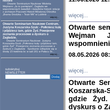
historii
Otwarte Seminarium Naukowe Wioletta
Wejmann „Ja to pamiętam”. Zagłada we
wspomnieniach świadkiń i świadków historii: relacje
z archiwum Pracowni Historii Mówionej Ośrodka
więcej...
„Brama Grodzka – Teatr NN” w Lublinie ...
więcej...
Otwarte Seminarium Naukowe Centrum.
Otwarte se
Justyna Koszarska-Szulc - Połkniesz kulę
i pójdziesz tam, gdzie Żyd. Powojenne
Wejman 
zeznania procesowe a dyskurs o
Zagładzie.
Otwarte Seminarium Naukowe Justyna
wspomnienia
Koszarska-Szulc „Połkniesz kulę i pójdziesz tam,
gdzie Żyd”. Powojenne zeznania procesowe a
dyskurs o Zagładzie Spotkanie odbędzie się w
środę 15 kwietnia br. w sali 161 w Pałacu St...
08.05.2026 08
więcej...
subskrybuj
więcej...
NEWSLETTER
Otwarte Se
Koszarska-S
gdzie Żyd
dyskurs o Z