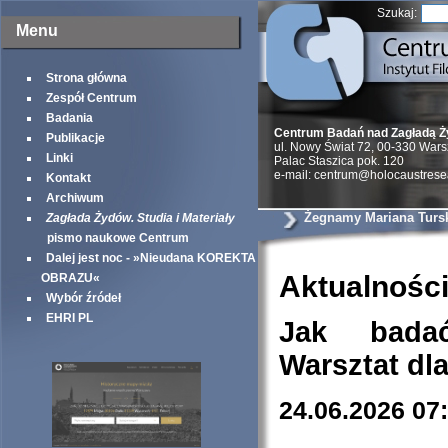
Szukaj:
Menu
Strona główna
Zespół Centrum
Badania
Centrum Badań nad Zagładą 
Publikacje
ul. Nowy Świat 72, 00-330 War
Linki
Palac Staszica pok. 120
e-mail: centrum@holocaustrese
Kontakt
Archiwum
Żegnamy Mariana Turs
Zagłada Żydów. Studia i Materiały
pismo naukowe Centrum
Dalej jest noc - »Nieudana KOREKTA
Aktualnośc
OBRAZU«
Wybór źródeł
EHRI PL
Jak bada
Warsztat dl
24.06.2026 07