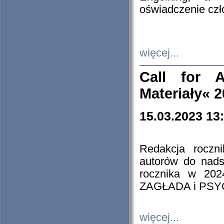
oświadczenie cz
więcej...
Call for A
Materiały« 
15.03.2023 13
Redakcja roczn
autorów do nads
rocznika w 202
ZAGŁADA i PS
więcej...