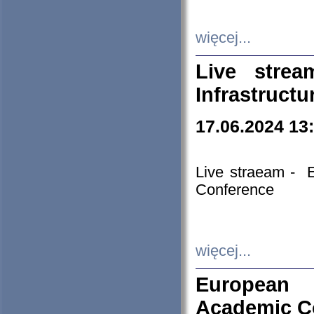
więcej...
Live stre
Infrastruct
17.06.2024 13
Live straeam - 
Conference
więcej...
European H
Academic C