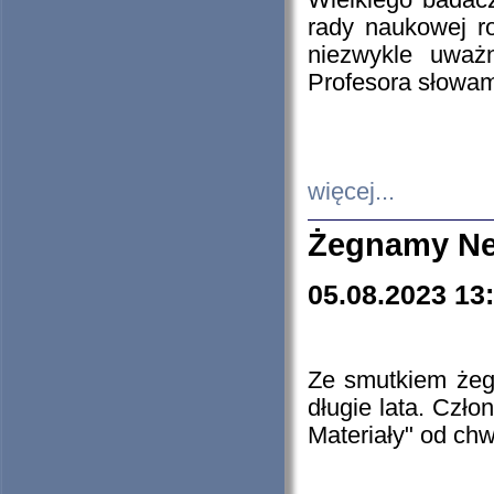
Wielkiego badacz
rady naukowej ro
niezwykle uważn
Profesora słowam
więcej...
Żegnamy Ne
05.08.2023 13
Ze smutkiem żeg
długie lata. Czł
Materiały" od chw