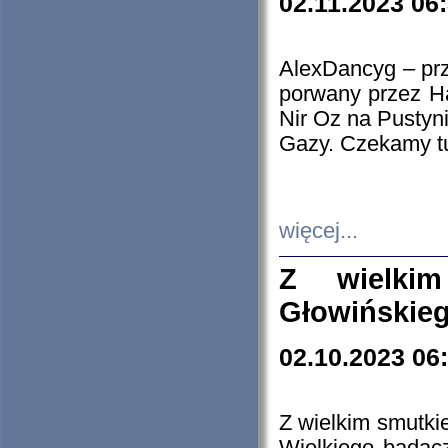
02.11.2023 06
AlexDancyg – przy
porwany przez H
Nir Oz na Pustyn
Gazy. Czekamy tu
więcej...
Z wielki
Głowińskie
02.10.2023 06
Z wielkim smutki