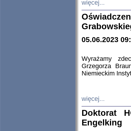
więcej...
Oświadczen
Grabowskie
05.06.2023 09
Wyrażamy zdecy
Grzegorza Brau
Niemieckim Insty
więcej...
Doktorat H
Engelking