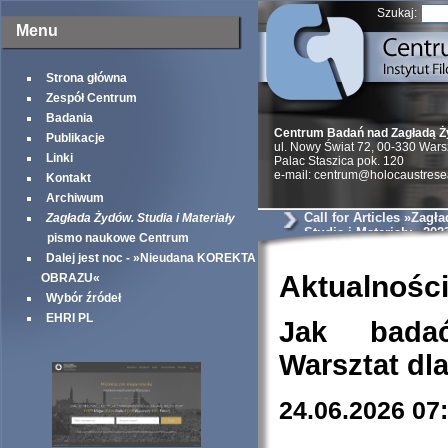
Szukaj:
Menu
Strona główna
Zespół Centrum
Badania
Centrum Badań nad Zagładą 
Publikacje
ul. Nowy Świat 72, 00-330 War
Linki
Palac Staszica pok. 120
e-mail: centrum@holocaustrese
Kontakt
Archiwum
Call for Articles »Zagł
Zagłada Żydów. Studia i Materiały
Studia i Materiały« 202
pismo naukowe Centrum
Dalej jest noc - »Nieudana KOREKTA
Aktualnośc
OBRAZU«
Wybór źródeł
EHRI PL
Jak bada
Warsztat dl
24.06.2026 07