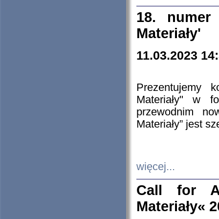
18. numer 
Materiały'
11.03.2023 14
Prezentujemy k
Materiały" w 
przewodnim now
Materiały” jest s
więcej...
Call for A
Materiały« 