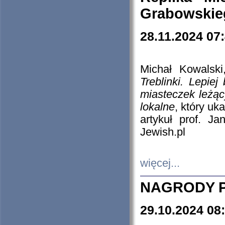
Grabowskieg
28.11.2024 07
Michał Kowalski
Treblinki. Lepie
miasteczek leżąc
lokalne
, który uk
artykuł prof. J
Jewish.pl
więcej...
NAGRODY P
29.10.2024 08