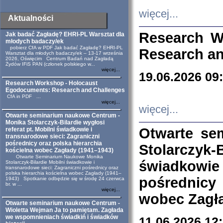
więcej...
Aktualności
Research W
Jak badać Zagładę? EHRI-PL Warsztat dla
młodych badaczy/ek
pobierz CfA w PDF Jak badać Zagładę? EHRI-PL
Research an
Warsztat dla młodych badaczy/ek – 13-17 września
2026, Oświęcim Centrum Badań nad Zagładą
Żydów IFiS PAN (członek polskiego w...
więcej...
19.06.2026 09
Research Workshop - Holocaust
Egodocuments: Research and Challenges
CfA in PDF ...
więcej...
więcej...
Otwarte seminarium naukowe Centrum -
Monika Stolarczyk-Bilardie wygłosi
Otwarte se
referat pt. Mobilni świadkowie i
transnarodowe sieci: Zagraniczni
pośrednicy oraz polska hierarchia
Stolarczyk-
kościelna wobec Zagłady (1941–1943)
Otwarte Seminarium Naukowe Monika
świadkowie
Stolarczyk-Bilardie Mobilni świadkowie i
transnarodowe sieci: Zagraniczni pośrednicy oraz
polska hierarchia kościelna wobec Zagłady (1941–
pośrednicy
1943) Spotkanie odbędzie się w środę 24 czerwca
br. w ...
więcej...
wobec Zagła
Otwarte seminarium naukowe Centrum -
Wioletta Wejman Ja to pamiętam. Zagłada
we wspomnieniach świadkiń i świadków
11.06.2026 12