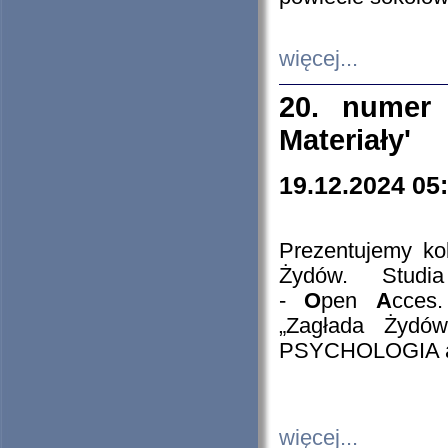
więcej...
20. numer 
Materiały'
19.12.2024 05
Prezentujemy kol
Żydów. Stud
-
O
pen
A
cces
„Zagłada Żydów
PSYCHOLOGIA 
więcej...