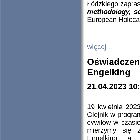
Łódzkiego zapras
methodology, so
European Holocau
więcej...
Oświadczen
Engelking
21.04.2023 10
19 kwietnia 2023
Olejnik w progra
cywilów w czasie
mierzymy się z
Engelking, a 