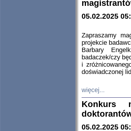
magistrantó
05.02.2025 05
Zapraszamy mag
projekcie badaw
Barbary Engel
badaczek/czy będ
i zróżnicowaneg
doświadczonej lid
więcej...
Konkurs n
doktorantó
05.02.2025 05