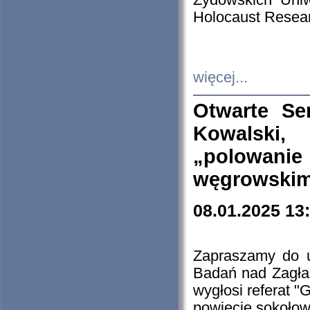
Żydowskich Uniw
Holocaust Resear
więcej...
Otwarte Se
Kowalski, 
„polowanie
węgrowskim.
08.01.2025 13
Zapraszamy do 
Badań nad Zagła
wygłosi referat "
powiecie sokołow