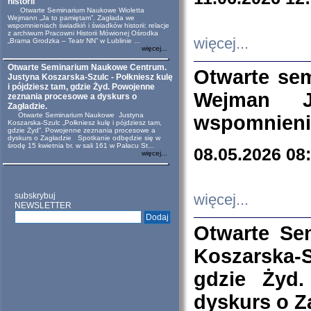
historii
Otwarte Seminarium Naukowe Wioletta
Wejmann „Ja to pamiętam”. Zagłada we
wspomnieniach świadkiń i świadków historii: relacje
z archiwum Pracowni Historii Mówionej Ośrodka
więcej...
„Brama Grodzka – Teatr NN” w Lublinie ...
więcej...
Otwarte Seminarium Naukowe Centrum.
Otwarte se
Justyna Koszarska-Szulc - Połkniesz kulę
i pójdziesz tam, gdzie Żyd. Powojenne
Wejman 
zeznania procesowe a dyskurs o
Zagładzie.
Otwarte Seminarium Naukowe Justyna
wspomnienia
Koszarska-Szulc „Połkniesz kulę i pójdziesz tam,
gdzie Żyd”. Powojenne zeznania procesowe a
dyskurs o Zagładzie Spotkanie odbędzie się w
środę 15 kwietnia br. w sali 161 w Pałacu St...
08.05.2026 08
więcej...
subskrybuj
więcej...
NEWSLETTER
Otwarte Se
Koszarska-S
gdzie Żyd
dyskurs o Z