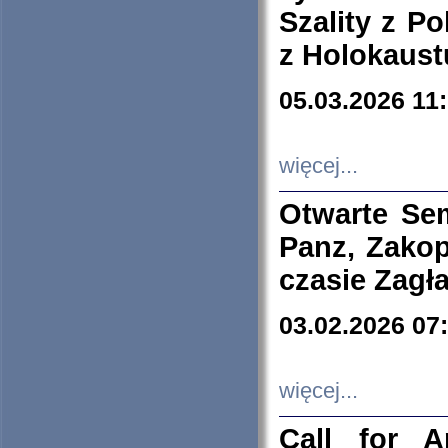
Szality z Po
z Holokaust
05.03.2026 11
więcej...
Otwarte Se
Panz, Zakop
czasie Zagł
03.02.2026 07
więcej...
Call for A