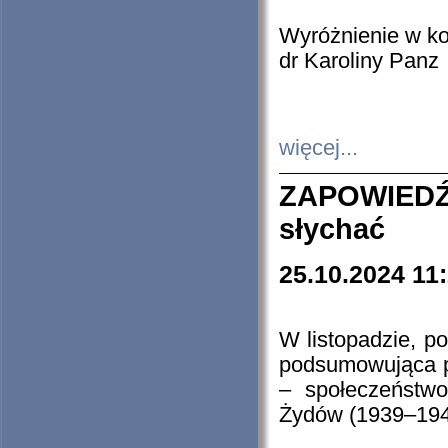
Wyróżnienie w k
dr Karoliny Panz
więcej...
ZAPOWIEDŹ
słychać
25.10.2024 11
W listopadzie, p
podsumowująca p
– społeczeństw
Żydów (1939–194