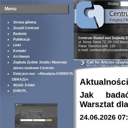
Szukaj:
Menu
Strona główna
Zespół Centrum
Badania
Centrum Badań nad Zagładą 
Publikacje
ul. Nowy Świat 72, 00-330 War
Linki
Palac Staszica pok. 120
e-mail: centrum@holocaustrese
Kontakt
Archiwum
Call for Articles »Zagł
Zagłada Żydów. Studia i Materiały
Studia i Materiały« 202
pismo naukowe Centrum
Dalej jest noc - »Nieudana KOREKTA
Aktualnośc
OBRAZU«
Wybór źródeł
EHRI PL
Jak bada
Warsztat dl
24.06.2026 07