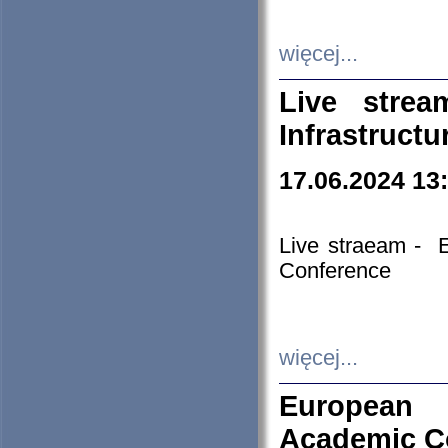
więcej...
Live stre
Infrastruct
17.06.2024 13
Live straeam - 
Conference
więcej...
European H
Academic C