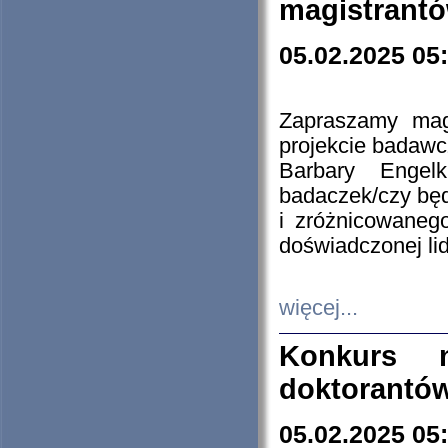
magistrantó
05.02.2025 05
Zapraszamy mag
projekcie badaw
Barbary Engel
badaczek/czy będ
i zróżnicowaneg
doświadczonej lid
więcej...
Konkurs n
doktorantó
05.02.2025 05