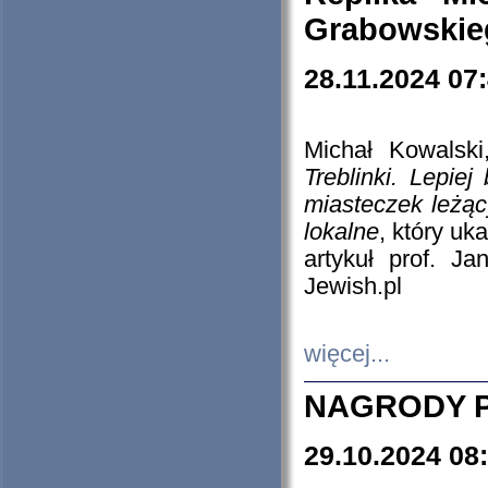
Grabowskieg
28.11.2024 07
Michał Kowalski
Treblinki. Lepie
miasteczek leżąc
lokalne
, który uk
artykuł prof. J
Jewish.pl
więcej...
NAGRODY P
29.10.2024 08