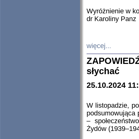
Wyróżnienie w k
dr Karoliny Panz
więcej...
ZAPOWIEDŹ
słychać
25.10.2024 11
W listopadzie, p
podsumowująca p
– społeczeństw
Żydów (1939–194