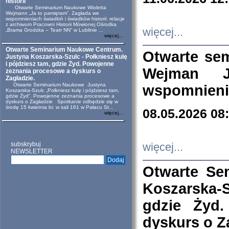
historii
Otwarte Seminarium Naukowe Wioletta
Wejmann „Ja to pamiętam”. Zagłada we
wspomnieniach świadkiń i świadków historii: relacje
z archiwum Pracowni Historii Mówionej Ośrodka
więcej...
„Brama Grodzka – Teatr NN” w Lublinie ...
więcej...
Otwarte Seminarium Naukowe Centrum.
Otwarte se
Justyna Koszarska-Szulc - Połkniesz kulę
i pójdziesz tam, gdzie Żyd. Powojenne
Wejman 
zeznania procesowe a dyskurs o
Zagładzie.
Otwarte Seminarium Naukowe Justyna
wspomnienia
Koszarska-Szulc „Połkniesz kulę i pójdziesz tam,
gdzie Żyd”. Powojenne zeznania procesowe a
dyskurs o Zagładzie Spotkanie odbędzie się w
środę 15 kwietnia br. w sali 161 w Pałacu St...
08.05.2026 08
więcej...
subskrybuj
więcej...
NEWSLETTER
Otwarte Se
Koszarska-S
gdzie Żyd
dyskurs o Z