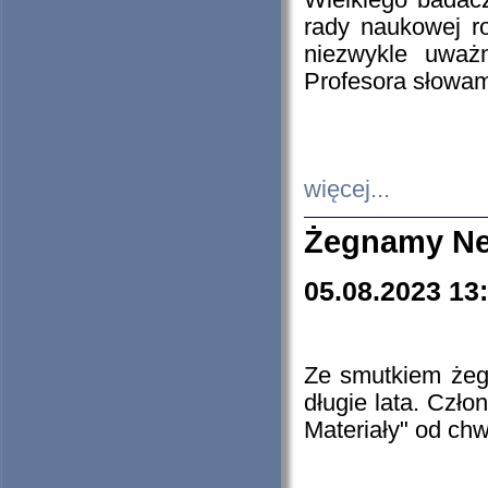
Wielkiego badacz
rady naukowej ro
niezwykle uważn
Profesora słowam
więcej...
Żegnamy Ne
05.08.2023 13
Ze smutkiem żeg
długie lata. Czł
Materiały" od chw