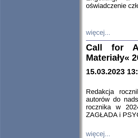
oświadczenie cz
więcej...
Call for A
Materiały« 
15.03.2023 13
Redakcja roczn
autorów do nads
rocznika w 202
ZAGŁADA i PS
więcej...