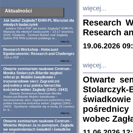
więcej...
Aktualności
Research W
Jak badać Zagładę? EHRI-PL Warsztat dla
młodych badaczy/ek
pobierz CfA w PDF Jak badać Zagładę? EHRI-PL
Research an
Warsztat dla młodych badaczy/ek – 13-17 września
2026, Oświęcim Centrum Badań nad Zagładą
Żydów IFiS PAN (członek polskiego w...
więcej...
19.06.2026 09
Research Workshop - Holocaust
Egodocuments: Research and Challenges
CfA in PDF ...
więcej...
więcej...
Otwarte seminarium naukowe Centrum -
Monika Stolarczyk-Bilardie wygłosi
Otwarte se
referat pt. Mobilni świadkowie i
transnarodowe sieci: Zagraniczni
pośrednicy oraz polska hierarchia
Stolarczyk-
kościelna wobec Zagłady (1941–1943)
Otwarte Seminarium Naukowe Monika
świadkowie
Stolarczyk-Bilardie Mobilni świadkowie i
transnarodowe sieci: Zagraniczni pośrednicy oraz
polska hierarchia kościelna wobec Zagłady (1941–
pośrednicy
1943) Spotkanie odbędzie się w środę 24 czerwca
br. w ...
więcej...
wobec Zagła
Otwarte seminarium naukowe Centrum -
Wioletta Wejman Ja to pamiętam. Zagłada
we wspomnieniach świadkiń i świadków
11.06.2026 12