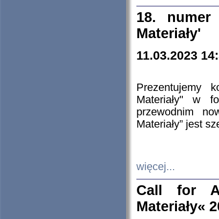
18. numer 
Materiały'
11.03.2023 14
Prezentujemy k
Materiały" w 
przewodnim now
Materiały” jest s
więcej...
Call for A
Materiały« 