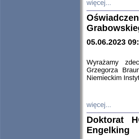
więcej...
Oświadczen
Grabowskie
05.06.2023 09
Wyrażamy zdecy
Grzegorza Brau
Niemieckim Insty
więcej...
Doktorat H
Engelking