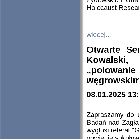
Żydowskich Uniw
Holocaust Resear
więcej...
Otwarte Se
Kowalski, 
„polowanie
węgrowskim.
08.01.2025 13
Zapraszamy do 
Badań nad Zagła
wygłosi referat "
powiecie sokołow