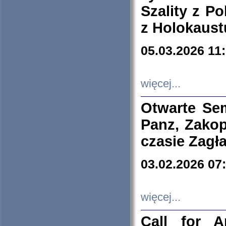
Szality z Po
z Holokaust
05.03.2026 11
więcej...
Otwarte Se
Panz, Zakop
czasie Zagł
03.02.2026 07
więcej...
Call for A