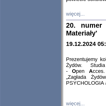
więcej...
20. numer 
Materiały'
19.12.2024 05
Prezentujemy kol
Żydów. Stud
-
O
pen
A
cces
„Zagłada Żydów
PSYCHOLOGIA 
więcej...