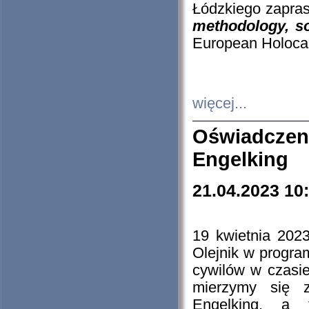
Łódzkiego zapras
methodology, so
European Holocau
więcej...
Oświadczen
Engelking
21.04.2023 10
19 kwietnia 2023
Olejnik w progra
cywilów w czasie
mierzymy się z
Engelking, a 