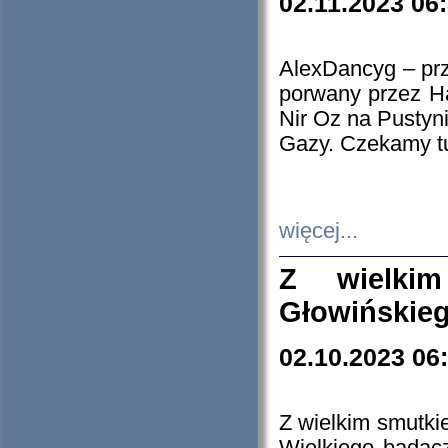
02.11.2023 06
AlexDancyg – przy
porwany przez H
Nir Oz na Pustyn
Gazy. Czekamy tu
więcej...
Z wielki
Głowińskie
02.10.2023 06
Z wielkim smutki