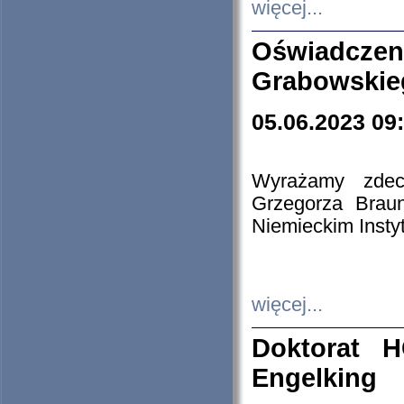
więcej...
Oświadczen
Grabowskie
05.06.2023 09
Wyrażamy zdecy
Grzegorza Brau
Niemieckim Insty
więcej...
Doktorat H
Engelking