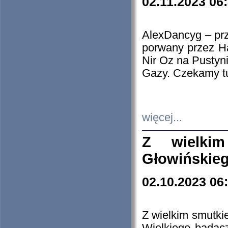
02.11.2023 06
AlexDancyg – przy
porwany przez H
Nir Oz na Pustyn
Gazy. Czekamy tu
więcej...
Z wielki
Głowińskie
02.10.2023 06
Z wielkim smutki