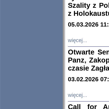
Szality z Po
z Holokaust
05.03.2026 11
więcej...
Otwarte Se
Panz, Zakop
czasie Zagł
03.02.2026 07
więcej...
Call for A