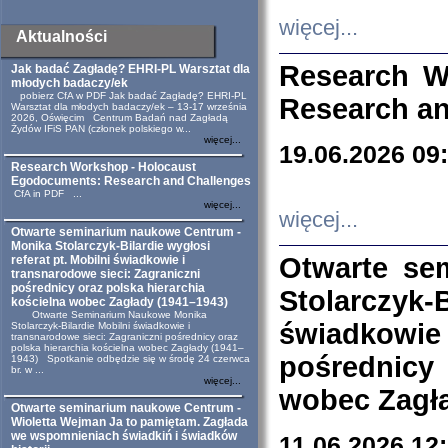
więcej...
Aktualności
Research W
Jak badać Zagładę? EHRI-PL Warsztat dla
młodych badaczy/ek
pobierz CfA w PDF Jak badać Zagładę? EHRI-PL
Research an
Warsztat dla młodych badaczy/ek – 13-17 września
2026, Oświęcim Centrum Badań nad Zagładą
Żydów IFiS PAN (członek polskiego w...
więcej...
19.06.2026 09
Research Workshop - Holocaust
Egodocuments: Research and Challenges
CfA in PDF ...
więcej...
więcej...
Otwarte seminarium naukowe Centrum -
Monika Stolarczyk-Bilardie wygłosi
Otwarte se
referat pt. Mobilni świadkowie i
transnarodowe sieci: Zagraniczni
pośrednicy oraz polska hierarchia
Stolarczyk-
kościelna wobec Zagłady (1941–1943)
Otwarte Seminarium Naukowe Monika
świadkowie
Stolarczyk-Bilardie Mobilni świadkowie i
transnarodowe sieci: Zagraniczni pośrednicy oraz
polska hierarchia kościelna wobec Zagłady (1941–
pośrednicy
1943) Spotkanie odbędzie się w środę 24 czerwca
br. w ...
więcej...
wobec Zagła
Otwarte seminarium naukowe Centrum -
Wioletta Wejman Ja to pamiętam. Zagłada
we wspomnieniach świadkiń i świadków
11.06.2026 12