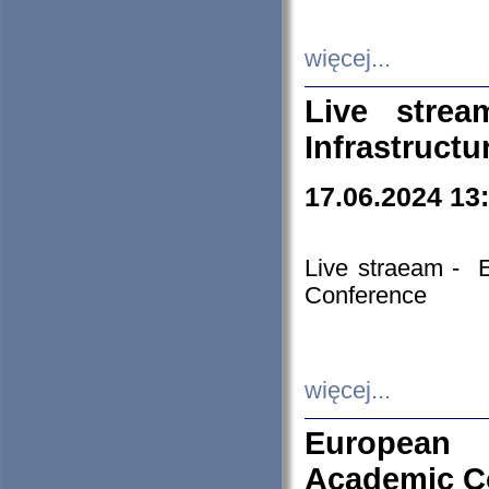
więcej...
Live stre
Infrastruct
17.06.2024 13
Live straeam - 
Conference
więcej...
European H
Academic C