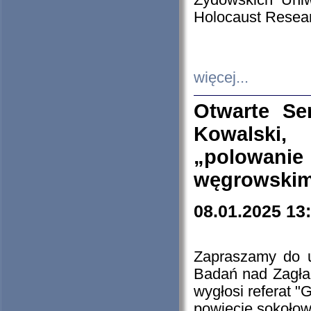
Żydowskich Uniw
Holocaust Resear
więcej...
Otwarte Se
Kowalski, 
„polowanie
węgrowskim.
08.01.2025 13
Zapraszamy do 
Badań nad Zagła
wygłosi referat "
powiecie sokołow