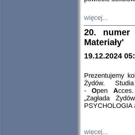
więcej...
20. numer 
Materiały'
19.12.2024 05
Prezentujemy kol
Żydów. Stud
-
O
pen
A
cces
„Zagłada Żydów
PSYCHOLOGIA 
więcej...