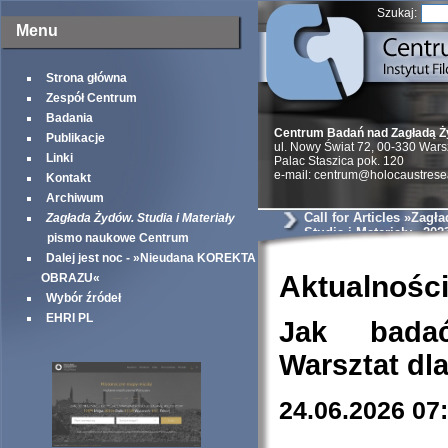
Szukaj:
Menu
Strona główna
Zespół Centrum
Badania
Centrum Badań nad Zagładą 
Publikacje
ul. Nowy Świat 72, 00-330 War
Linki
Palac Staszica pok. 120
e-mail: centrum@holocaustrese
Kontakt
Archiwum
Call for Articles »Zagł
Zagłada Żydów. Studia i Materiały
Studia i Materiały« 202
pismo naukowe Centrum
Dalej jest noc - »Nieudana KOREKTA
Aktualnośc
OBRAZU«
Wybór źródeł
EHRI PL
Jak bada
Warsztat dl
24.06.2026 07