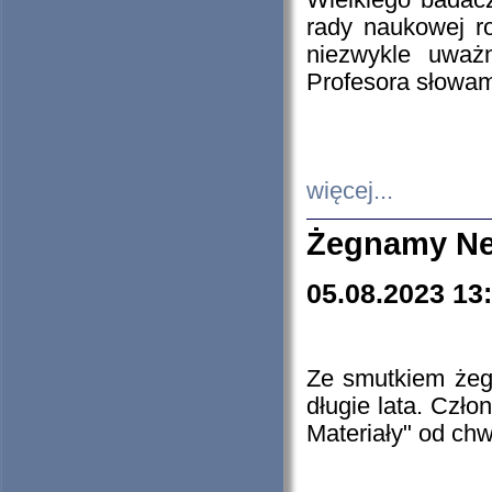
Wielkiego badacz
rady naukowej ro
niezwykle uważn
Profesora słowam
więcej...
Żegnamy Ne
05.08.2023 13
Ze smutkiem żeg
długie lata. Czł
Materiały" od chw