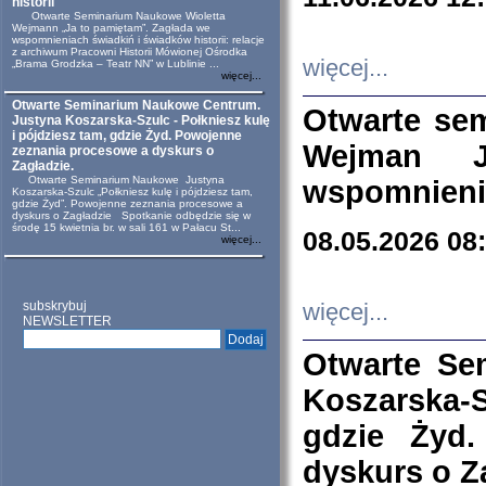
historii
Otwarte Seminarium Naukowe Wioletta
Wejmann „Ja to pamiętam”. Zagłada we
wspomnieniach świadkiń i świadków historii: relacje
z archiwum Pracowni Historii Mówionej Ośrodka
więcej...
„Brama Grodzka – Teatr NN” w Lublinie ...
więcej...
Otwarte Seminarium Naukowe Centrum.
Otwarte se
Justyna Koszarska-Szulc - Połkniesz kulę
i pójdziesz tam, gdzie Żyd. Powojenne
Wejman 
zeznania procesowe a dyskurs o
Zagładzie.
Otwarte Seminarium Naukowe Justyna
wspomnienia
Koszarska-Szulc „Połkniesz kulę i pójdziesz tam,
gdzie Żyd”. Powojenne zeznania procesowe a
dyskurs o Zagładzie Spotkanie odbędzie się w
środę 15 kwietnia br. w sali 161 w Pałacu St...
08.05.2026 08
więcej...
subskrybuj
więcej...
NEWSLETTER
Otwarte Se
Koszarska-S
gdzie Żyd
dyskurs o Z