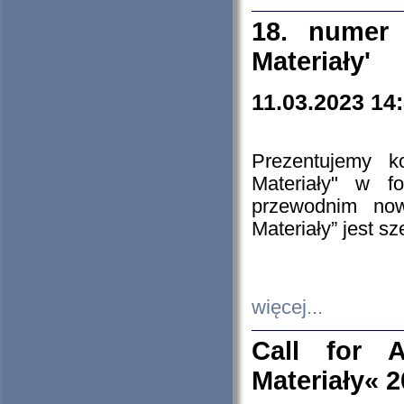
18. numer 
Materiały'
11.03.2023 14
Prezentujemy k
Materiały" w 
przewodnim now
Materiały” jest s
więcej...
Call for A
Materiały« 