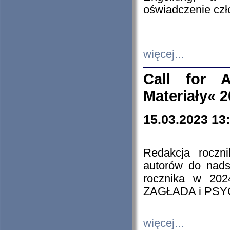
oświadczenie cz
więcej...
Call for A
Materiały« 
15.03.2023 13
Redakcja roczn
autorów do nads
rocznika w 202
ZAGŁADA i PS
więcej...