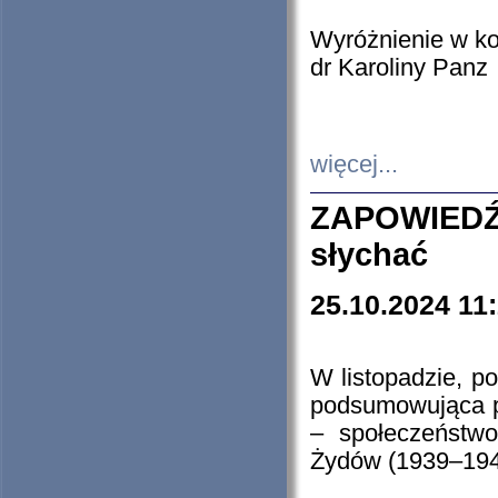
Wyróżnienie w k
dr Karoliny Panz
więcej...
ZAPOWIEDŹ
słychać
25.10.2024 11
W listopadzie, p
podsumowująca p
– społeczeństw
Żydów (1939–194