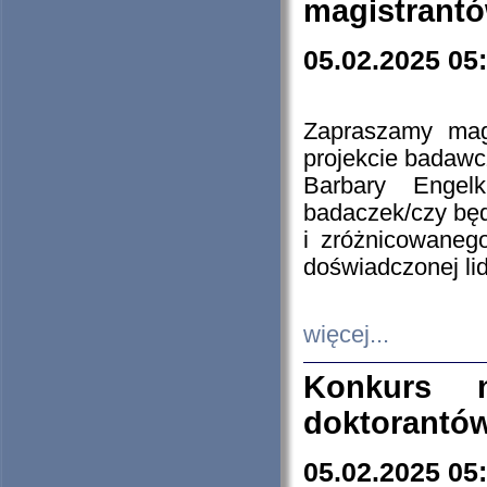
magistrantó
05.02.2025 05
Zapraszamy mag
projekcie badaw
Barbary Engel
badaczek/czy będ
i zróżnicowaneg
doświadczonej lid
więcej...
Konkurs n
doktorantó
05.02.2025 05