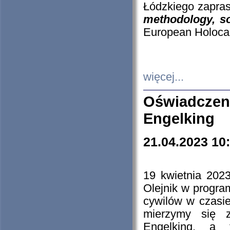
Łódzkiego zapras
methodology, so
European Holocau
więcej...
Oświadczen
Engelking
21.04.2023 10
19 kwietnia 2023
Olejnik w progra
cywilów w czasie
mierzymy się z
Engelking, a 