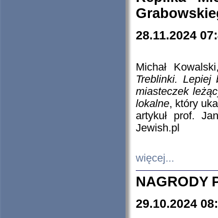
Grabowskieg
28.11.2024 07
Michał Kowalski
Treblinki. Lepie
miasteczek leżąc
lokalne
, który uk
artykuł prof. J
Jewish.pl
więcej...
NAGRODY P
29.10.2024 08