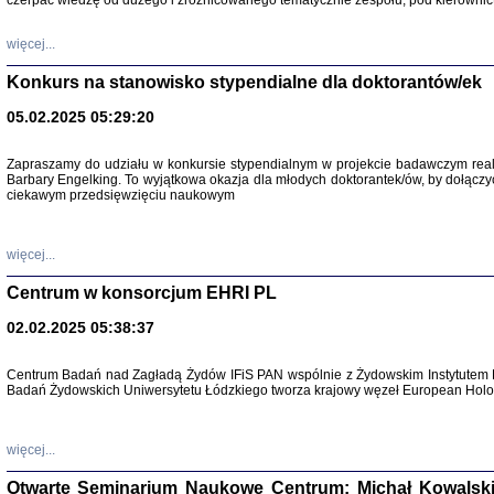
czerpać wiedzę od dużego i zróżnicowanego tematycznie zespołu, pod kierownic
więcej...
Konkurs na stanowisko stypendialne dla doktorantów/ek
05.02.2025 05:29:20
Zapraszamy do udziału w konkursie stypendialnym w projekcie badawczym rea
Barbary Engelking. To wyjątkowa okazja dla młodych doktorantek/ów, by dołączy
ciekawym przedsięwzięciu naukowym
SNY CHOCI
Okupacyjne 
Mazowieck
oprac. i ws
więcej...
Warszawa 
Centrum w konsorcjum EHRI PL
02.02.2025 05:38:37
Centrum Badań nad Zagładą Żydów IFiS PAN wspólnie z Żydowskim Instytutem 
Badań Żydowskich Uniwersytetu Łódzkiego tworza krajowy węzeł European Holoc
SZCZĘŚCIE JES
Losy kobiet ocalały
więcej...
Otwarte Seminarium Naukowe Centrum: Michał Kowalski, G