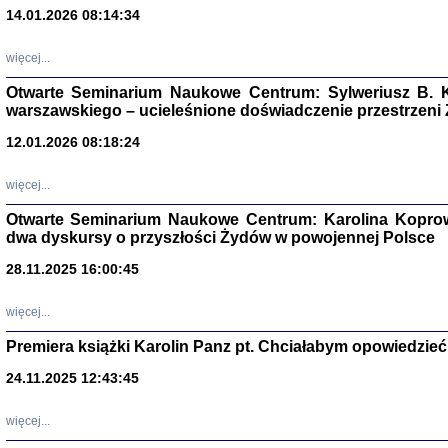
14.01.2026 08:14:34
Aryjs
więcej...
Sewek O
Otwarte Seminarium Naukowe Centrum: Sylweriusz B. K
warszawskiego – ucieleśnione doświadczenie przestrzeni
12.01.2026 08:18:24
więcej...
PISZĄC
Otwarte Seminarium Naukowe Centrum: Karolina Koprow
'z Dzie
dwa dyskursy o przyszłości Żydów w powojennej Polsce
Józef Zelkowicz, tłum.
28.11.2025 16:00:45
więcej...
Premiera książki Karolin Panz pt. Chciałabym opowiedzieć 
CZYTAJĄC GAZ
Dziennik pisa
24.11.2025 12:43:45
Jakub Hochbe
Warszawa 201
więcej...