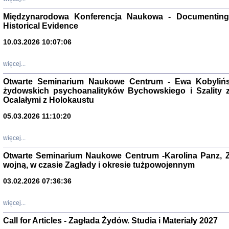
Zagłada Żyd
Studia i Mater
Międzynarodowa Konferencja Naukowa - Documenting 
nr 17, R. 202
Warszawa 20
Historical Evidence
10.03.2026 10:07:06
więcej...
Otwarte Seminarium Naukowe Centrum - Ewa Kobylińsk
NIE WIEMY CO PRZY
żydowskich psychoanalityków Bychowskiego i Szality z 
Dziennik p
Moszek Baum, oprac. Barb
Ocalałymi z Holokaustu
05.03.2026 11:10:20
więcej...
Otwarte Seminarium Naukowe Centrum -Karolina Panz, Z
wojną, w czasie Zagłady i okresie tużpowojennym
Zagłada Żyd
Studia i Mater
03.02.2026 07:36:36
nr 16, R. 202
Warszawa 20
więcej...
Call for Articles - Zagłada Żydów. Studia i Materiały 2027