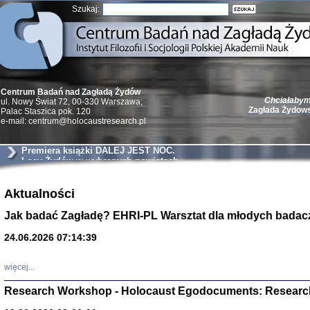
Szukaj:
Chciałabym 
Centrum Badań nad Zagładą Żydów
Zagłada Żydow
ul. Nowy Świat 72, 00-330 Warszawa;
Palac Staszica pok. 120
e-mail: centrum@holocaustresearch.pl
Premiera książki DALEJ JEST NOC.
Losy Żydów w wybranych powiatach
okupowanej Polski
Żydzi w walc
Aktualności
Germany 193
Natalia Aleksiun, 
Jak badać Zagładę? EHRI-PL Warsztat dla młodych badac
Deborah Dash Moor
Turski, Laurence 
(Arkadij Zelcer)
24.06.2026 07:14:39
red. Krzysztof Pe
Warszawa 20
więcej...
Research Workshop - Holocaust Egodocuments: Researc