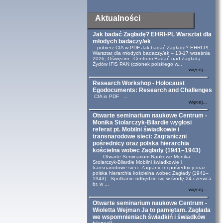
Aktualności
Jak badać Zagładę? EHRI-PL Warsztat dla
młodych badaczy/ek
pobierz CfA w PDF Jak badać Zagładę? EHRI-PL
Warsztat dla młodych badaczy/ek – 13-17 września
2026, Oświęcim Centrum Badań nad Zagładą
Żydów IFiS PAN (członek polskiego w...
więcej...
Research Workshop - Holocaust
Egodocuments: Research and Challenges
CfA in PDF ...
więcej...
Otwarte seminarium naukowe Centrum -
Monika Stolarczyk-Bilardie wygłosi
referat pt. Mobilni świadkowie i
transnarodowe sieci: Zagraniczni
pośrednicy oraz polska hierarchia
kościelna wobec Zagłady (1941–1943)
Otwarte Seminarium Naukowe Monika
Stolarczyk-Bilardie Mobilni świadkowie i
transnarodowe sieci: Zagraniczni pośrednicy oraz
polska hierarchia kościelna wobec Zagłady (1941–
1943) Spotkanie odbędzie się w środę 24 czerwca
br. w ...
więcej...
Otwarte seminarium naukowe Centrum -
Wioletta Wejman Ja to pamiętam. Zagłada
we wspomnieniach świadkiń i świadków