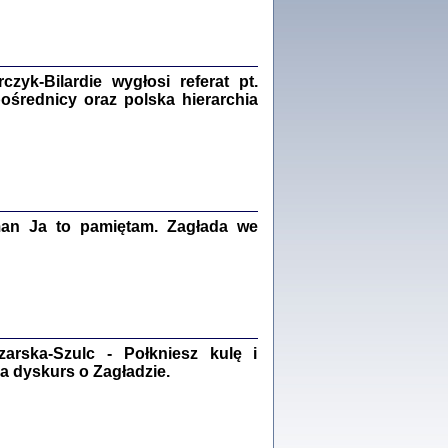
Zagłada Żydów.
Studia i Materiały
nr 18, R. 2022
Warszawa 2022
yk-Bilardie wygłosi referat pt.
pośrednicy oraz polska hierarchia
 iluzję, że żyjemy …
iętniki z Galicji Wschodniej
iszewa), Urman Jerzy Feliks, Strassler Szymon,
ndra Bańkowska
man Ja to pamiętam. Zagłada we
2
PAMIĘTNIK
Kalman Rotgeber
dra Bańkowska, wstęp Jacek Leociak
Warszawa 2021
rska-Szulc - Połkniesz kulę i
a dyskurs o Zagładzie.