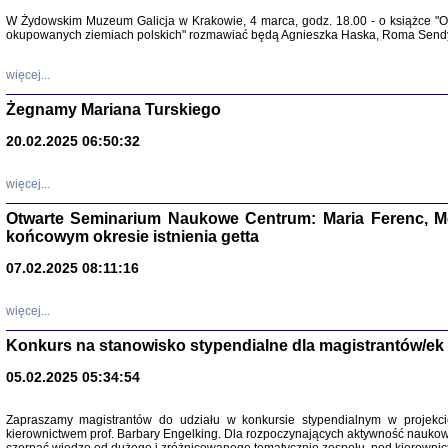
Warszawa 
W Żydowskim Muzeum Galicja w Krakowie, 4 marca, godz. 18.00 - o książce "Ot
okupowanych ziemiach polskich" rozmawiać będą Agnieszka Haska, Roma Sendyk
więcej...
Żegnamy Mariana Turskiego
20.02.2025 06:50:32
Zapisk
Tadeusz Obremski, opra
więcej...
Otwarte Seminarium Naukowe Centrum: Maria Ferenc, Mor
końcowym okresie istnienia getta
07.02.2025 08:11:16
więcej...
PO WOJNIE
Pisma Kopla
Konkurs na stanowisko stypendialne dla magistrantów/ek
Warszawie
oprac. i wst
05.02.2025 05:34:54
Warszawa 
Zapraszamy magistrantów do udziału w konkursie stypendialnym w proje
kierownictwem prof. Barbary Engelking. Dla rozpoczynających aktywność nauko