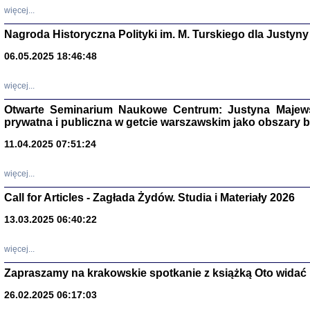
DALEJ JEST NOC. Los
więcej...
red. i wstę
Nagroda Historyczna Polityki im. M. Turskiego dla Justyny
06.05.2025 18:46:48
ŻADNA BLA
więcej...
Wspomnieni
Stanisław A
Otwarte Seminarium Naukowe Centrum: Justyna Majewsk
Warszawa 
prywatna i publiczna w getcie warszawskim jako obszary
11.04.2025 07:51:24
więcej...
Call for Articles - Zagłada Żydów. Studia i Materiały 2026
13.03.2025 06:40:22
więcej...
Zapraszamy na krakowskie spotkanie z książką Oto widać i
TYLEŚMY JU
Dziennik pi
26.02.2025 06:17:03
Clara Kram