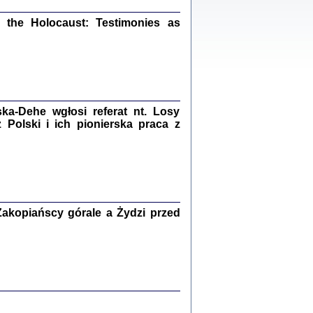
ów.
iały
the Holocaust: Testimonies as
1
21
a-Dehe wgłosi referat nt. Losy
NIESIE NAM KOLEJNA GODZINA ...
Polski i ich pionierska praca z
isany w ukryciu w latach 1943-1944
ara Engelking, tłum. z jidysz Monika
Polit
Warszawa 2020
akopiańscy górale a Żydzi przed
ów.
iały
0
20