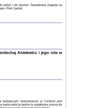
2017
o widać i oto słychać. Świadkowie Zagłady na
a i Piotr Sadzik.
WŚRÓD ZATRUTYCH NOŻY ...
i z getta i okupowanej Warszawy
c. i wstępem opatrzyła Agnieszka
Haska
Warszawa 2017
dechaj Anielewicz i jego rola w
, Z POMOCĄ BOŻĄ, JUŻ NIEBAWEM ...
 i Mirki Piżyców o życiu w getcie i okupowanej
ępem opatrzyła Barbara Engelking i Havi Dreifuss
2017
kcie badawczym realizowanym w Centrum pod
wą badaczek/czy będzie to wyjątkowa szansa by