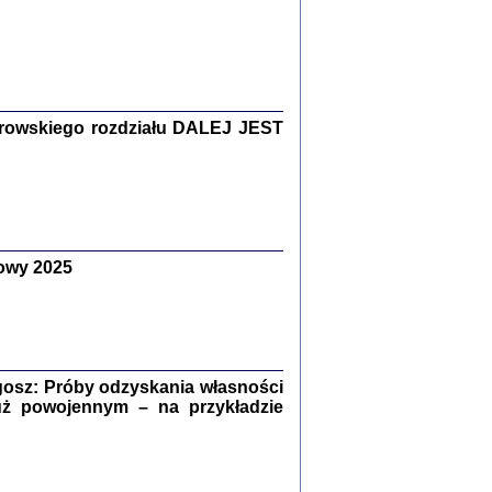
Zagłada Żydów.
Studia i Materiały
nr 15, R. 2019
Warszawa 2019
rowskiego rozdziału DALEJ JEST
owy 2025
ów.
iały
8
18
osz: Próby odzyskania własności
uż powojennym – na przykładzie