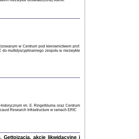
twem niezwykle doświadczonej liderki.
Zagłada Żydów.
Studia i Materiały
nr 12, R. 2016
Warszawa 2016
lizowanym w Centrum pod kierownictwem prof.
ć do multidyscyplinarnego zespołu w niezwykle
AŻ MAMY WSPANIAŁE ...
dzienniki Żydów z okolic Mińska
iego
tępem opatrzyła Barbara Engelking
2016
Historycznym im. E. Ringelbluma oraz Centrum
aust Research Infrastructure w ramach ERIC
T POSIADAĆ DOM POD ZIEMIĄ ...
ch z Zagłady w okolicach Dąbrowy
Tarnowskiej
oprac. i wstęp Jan Grabowski
Warszawa 2016
ettoizacja, akcje likwidacyjne i