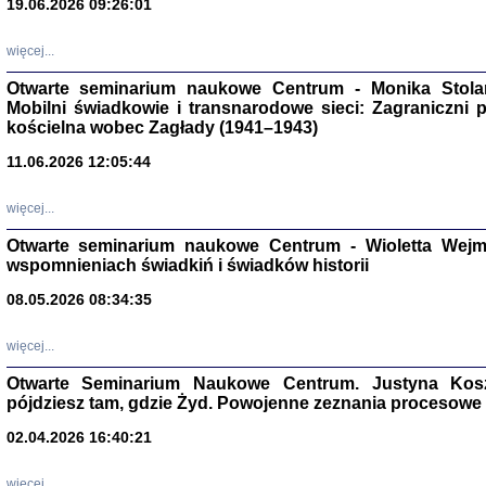
19.06.2026 09:26:01
więcej...
Otwarte seminarium naukowe Centrum - Monika Stolarcz
Mobilni świadkowie i transnarodowe sieci: Zagraniczni 
kościelna wobec Zagłady (1941–1943)
11.06.2026 12:05:44
Znowu mieliśmy
Dzienniki i pam
Binder Elza (El
więcej...
Wagner Rózia
oprac. Aleksa
Otwarte seminarium naukowe Centrum - Wioletta Wej
Warszawa 202
wspomnieniach świadkiń i świadków historii
08.05.2026 08:34:35
więcej...
oprac. Aleksan
Otwarte Seminarium Naukowe Centrum. Justyna Kosza
pójdziesz tam, gdzie Żyd. Powojenne zeznania procesowe 
02.04.2026 16:40:21
więcej...