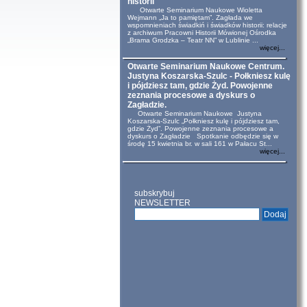
historii
Otwarte Seminarium Naukowe Wioletta
Wejmann „Ja to pamiętam”. Zagłada we
wspomnieniach świadkiń i świadków historii: relacje
z archiwum Pracowni Historii Mówionej Ośrodka
„Brama Grodzka – Teatr NN” w Lublinie ...
więcej...
Otwarte Seminarium Naukowe Centrum.
Justyna Koszarska-Szulc - Połkniesz kulę
i pójdziesz tam, gdzie Żyd. Powojenne
zeznania procesowe a dyskurs o
Zagładzie.
Otwarte Seminarium Naukowe Justyna
Koszarska-Szulc „Połkniesz kulę i pójdziesz tam,
gdzie Żyd”. Powojenne zeznania procesowe a
dyskurs o Zagładzie Spotkanie odbędzie się w
środę 15 kwietnia br. w sali 161 w Pałacu St...
więcej...
subskrybuj
NEWSLETTER