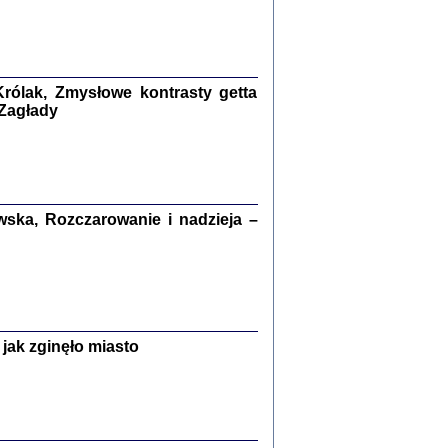
kiego Żyda wspomnienia, łzy i myśli
Zapiski z okupacyjnej Warszawy
konowski, oprac. Marta Janczewska
rólak, Zmysłowe kontrasty getta
Warszawa 2020
 Zagłady
Y TE SŁOWA JEST PRACOWNIKIEM
ska, Rozczarowanie i nadzieja –
GETTOWEJ INSTYTUCJI ...
nnika' i inne pisma z łódzkiego getta
 z jidysz, oprac. i wstęp. Monika Polit
Warszawa 2019
jak zginęło miasto
ETĘ NIEMIECKĄ ...
ny w ukryciu w Warszawie w latach 1943-1944
rg
,
oprac. i wstępem opatrzyła
Barbara Engelking
9