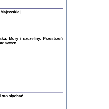
y Żydów w wybranych powiatach
okupowanej Polski
p Barbara Engelking, Jan Grabowski
 Majewskiej
Warszawa 2018
GA, ŻADNE KŁAMSTWO ...
a z warszawskiego getta
dler
,
oprac. i wstępem opatrzyła
Marta Janczewska
a, Mury i szczeliny. Przestrzeń
2018
 badawcze
Zagłada Żydów.
Studia i Materiały
nr 13, R. 2017
Warszawa 2017
 oto słychać
Ż PRZESZLI ...
sany w bunkrze (Żółkiew 1942-1944)
er
,
oprac. i wstępem opatrzyła Anna Wylegała