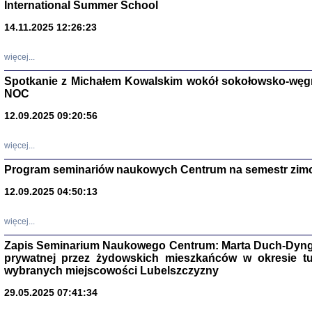
International Summer School
14.11.2025 12:26:23
więcej...
Spotkanie z Michałem Kowalskim wokół sokołowsko-węg
NOC
12.09.2025 09:20:56
więcej...
Program seminariów naukowych Centrum na semestr zim
Zagłada Żyd
Studia i Mater
12.09.2025 04:50:13
nr 14, R. 201
Warszawa 20
więcej...
Zapis Seminarium Naukowego Centrum: Marta Duch-Dyng
prywatnej przez żydowskich mieszkańców w okresie t
wybranych miejscowości Lubelszczyzny
29.05.2025 07:41:34