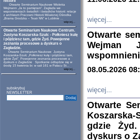
historii
Otwarte Seminarium Naukowe Wioletta
Wejmann „Ja to pamiętam”. Zagłada we
wspomnieniach świadkiń i świadków historii: relacje
z archiwum Pracowni Historii Mówionej Ośrodka
więcej...
„Brama Grodzka – Teatr NN” w Lublinie ...
więcej...
Otwarte Seminarium Naukowe Centrum.
Otwarte se
Justyna Koszarska-Szulc - Połkniesz kulę
i pójdziesz tam, gdzie Żyd. Powojenne
Wejman 
zeznania procesowe a dyskurs o
Zagładzie.
Otwarte Seminarium Naukowe Justyna
wspomnienia
Koszarska-Szulc „Połkniesz kulę i pójdziesz tam,
gdzie Żyd”. Powojenne zeznania procesowe a
dyskurs o Zagładzie Spotkanie odbędzie się w
środę 15 kwietnia br. w sali 161 w Pałacu St...
08.05.2026 08
więcej...
subskrybuj
więcej...
NEWSLETTER
Otwarte Se
Koszarska-S
gdzie Żyd
dyskurs o Z