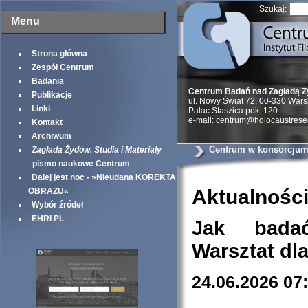
Szukaj:
Menu
Strona główna
Zespół Centrum
Badania
Centrum Badań nad Zagładą 
Publikacje
ul. Nowy Świat 72, 00-330 War
Linki
Palac Staszica pok. 120
e-mail: centrum@holocaustrese
Kontakt
Archiwum
Centrum w konsorcjum
Zagłada Żydów. Studia i Materiały
pismo naukowe Centrum
Dalej jest noc - »Nieudana KOREKTA
Aktualnośc
OBRAZU«
Wybór źródeł
EHRI PL
Jak bada
Warsztat dl
24.06.2026 07