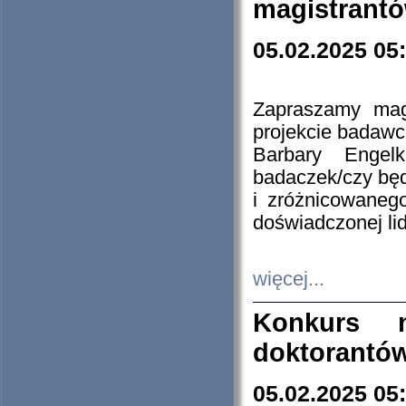
magistrantó
05.02.2025 05
Zapraszamy mag
projekcie badaw
Barbary Engel
badaczek/czy będ
i zróżnicowaneg
doświadczonej lid
więcej...
Konkurs n
doktorantó
05.02.2025 05