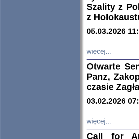
Szality z Po
z Holokaust
05.03.2026 11
więcej...
Otwarte Se
Panz, Zakop
czasie Zagł
03.02.2026 07
więcej...
Call for A