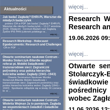
więcej...
Aktualności
Research W
Jak badać Zagładę? EHRI-PL Warsztat dla
młodych badaczy/ek
pobierz CfA w PDF Jak badać Zagładę? EHRI-PL
Research an
Warsztat dla młodych badaczy/ek – 13-17 września
2026, Oświęcim Centrum Badań nad Zagładą
Żydów IFiS PAN (członek polskiego w...
więcej...
19.06.2026 09
Research Workshop - Holocaust
Egodocuments: Research and Challenges
CfA in PDF ...
więcej...
więcej...
Otwarte seminarium naukowe Centrum -
Monika Stolarczyk-Bilardie wygłosi
Otwarte se
referat pt. Mobilni świadkowie i
transnarodowe sieci: Zagraniczni
pośrednicy oraz polska hierarchia
Stolarczyk-
kościelna wobec Zagłady (1941–1943)
Otwarte Seminarium Naukowe Monika
świadkowie
Stolarczyk-Bilardie Mobilni świadkowie i
transnarodowe sieci: Zagraniczni pośrednicy oraz
polska hierarchia kościelna wobec Zagłady (1941–
pośrednicy
1943) Spotkanie odbędzie się w środę 24 czerwca
br. w ...
więcej...
wobec Zagła
Otwarte seminarium naukowe Centrum -
Wioletta Wejman Ja to pamiętam. Zagłada
we wspomnieniach świadkiń i świadków
11.06.2026 12