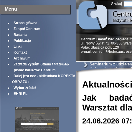
Szukaj:
Menu
Strona główna
Zespół Centrum
Badania
Centrum Badań nad Zagładą 
Publikacje
ul. Nowy Świat 72, 00-330 War
Linki
Palac Staszica pok. 120
e-mail: centrum@holocaustrese
Kontakt
Archiwum
Seminarium z udziałem 
Zagłada Żydów. Studia i Materiały
Jarkowskiej o krakows
pismo naukowe Centrum
szantażystach i szmal
Dalej jest noc - »Nieudana KOREKTA
Aktualnośc
OBRAZU«
Wybór źródeł
EHRI PL
Jak bada
Warsztat dl
24.06.2026 07