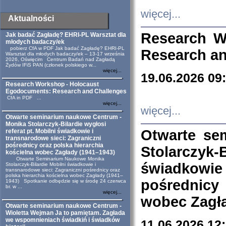
więcej...
Aktualności
Research W
Jak badać Zagładę? EHRI-PL Warsztat dla
młodych badaczy/ek
pobierz CfA w PDF Jak badać Zagładę? EHRI-PL
Research an
Warsztat dla młodych badaczy/ek – 13-17 września
2026, Oświęcim Centrum Badań nad Zagładą
Żydów IFiS PAN (członek polskiego w...
więcej...
19.06.2026 09
Research Workshop - Holocaust
Egodocuments: Research and Challenges
CfA in PDF ...
więcej...
więcej...
Otwarte seminarium naukowe Centrum -
Monika Stolarczyk-Bilardie wygłosi
Otwarte se
referat pt. Mobilni świadkowie i
transnarodowe sieci: Zagraniczni
pośrednicy oraz polska hierarchia
Stolarczyk-
kościelna wobec Zagłady (1941–1943)
Otwarte Seminarium Naukowe Monika
świadkowie
Stolarczyk-Bilardie Mobilni świadkowie i
transnarodowe sieci: Zagraniczni pośrednicy oraz
polska hierarchia kościelna wobec Zagłady (1941–
pośrednicy
1943) Spotkanie odbędzie się w środę 24 czerwca
br. w ...
więcej...
wobec Zagła
Otwarte seminarium naukowe Centrum -
Wioletta Wejman Ja to pamiętam. Zagłada
we wspomnieniach świadkiń i świadków
11.06.2026 12