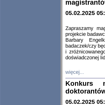
magistrantó
05.02.2025 05
Zapraszamy mag
projekcie badaw
Barbary Engel
badaczek/czy będ
i zróżnicowaneg
doświadczonej lid
więcej...
Konkurs n
doktorantó
05.02.2025 05