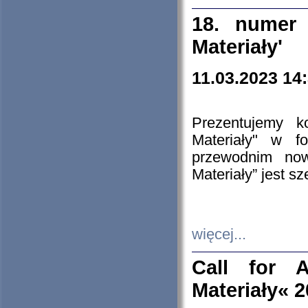
18. numer 
Materiały'
11.03.2023 14
Prezentujemy k
Materiały" w 
przewodnim now
Materiały” jest s
więcej...
Call for A
Materiały« 