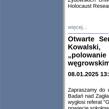
Żydowskich Uniw
Holocaust Resear
więcej...
Otwarte Se
Kowalski, 
„polowanie
węgrowskim.
08.01.2025 13
Zapraszamy do 
Badań nad Zagła
wygłosi referat "
powiecie sokołow