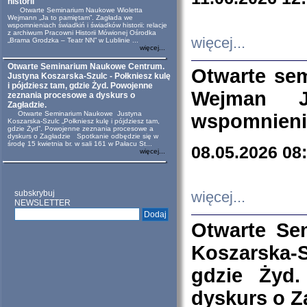
historii
Otwarte Seminarium Naukowe Wioletta
Wejmann „Ja to pamiętam”. Zagłada we
wspomnieniach świadkiń i świadków historii: relacje
z archiwum Pracowni Historii Mówionej Ośrodka
więcej...
„Brama Grodzka – Teatr NN” w Lublinie ...
więcej...
Otwarte Seminarium Naukowe Centrum.
Otwarte se
Justyna Koszarska-Szulc - Połkniesz kulę
i pójdziesz tam, gdzie Żyd. Powojenne
Wejman 
zeznania procesowe a dyskurs o
Zagładzie.
Otwarte Seminarium Naukowe Justyna
wspomnienia
Koszarska-Szulc „Połkniesz kulę i pójdziesz tam,
gdzie Żyd”. Powojenne zeznania procesowe a
dyskurs o Zagładzie Spotkanie odbędzie się w
środę 15 kwietnia br. w sali 161 w Pałacu St...
08.05.2026 08
więcej...
subskrybuj
więcej...
NEWSLETTER
Otwarte Se
Koszarska-S
gdzie Żyd
dyskurs o Z