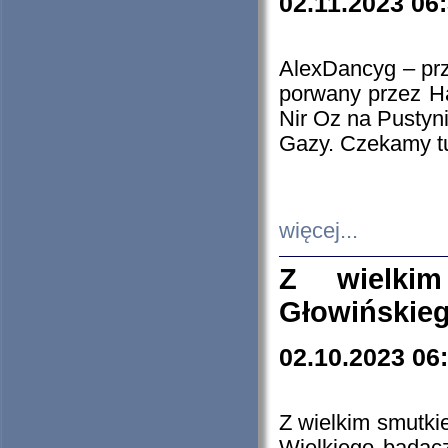
02.11.2023 06
AlexDancyg – przy
porwany przez H
Nir Oz na Pustyn
Gazy. Czekamy tu
więcej...
Z wielki
Głowińskie
02.10.2023 06
Z wielkim smutki