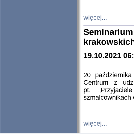
więcej...
Seminarium
krakowskich
19.10.2021 06
20 październik
Centrum z udzia
pt. „Przyjacie
szmalcownikach
więcej...