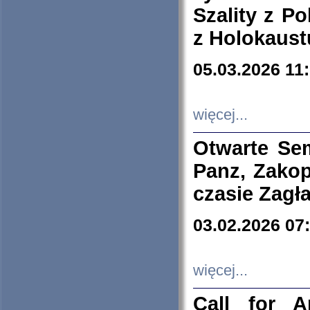
Szality z Po
z Holokaust
05.03.2026 11
więcej...
Otwarte Se
Panz, Zakop
czasie Zagł
03.02.2026 07
więcej...
Call for A