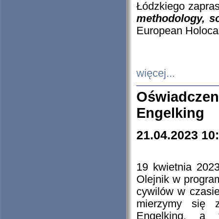
Łódzkiego zapras
methodology, so
European Holocau
więcej...
Oświadczen
Engelking
21.04.2023 10
19 kwietnia 2023
Olejnik w progra
cywilów w czasie
mierzymy się z
Engelking, a 