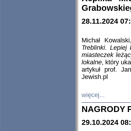
Grabowskieg
28.11.2024 07
Michał Kowalski
Treblinki. Lepie
miasteczek leżąc
lokalne
, który uk
artykuł prof. J
Jewish.pl
więcej...
NAGRODY P
29.10.2024 08