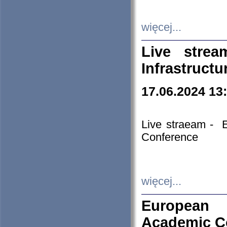
więcej...
Live stre
Infrastruct
17.06.2024 13
Live straeam - 
Conference
więcej...
European H
Academic C