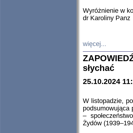
Wyróżnienie w k
dr Karoliny Panz
więcej...
ZAPOWIEDŹ
słychać
25.10.2024 11
W listopadzie, p
podsumowująca p
– społeczeństw
Żydów (1939–194