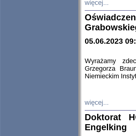
więcej...
Oświadczen
Grabowskie
05.06.2023 09
Wyrażamy zdecy
Grzegorza Brau
Niemieckim Insty
więcej...
Doktorat H
Engelking