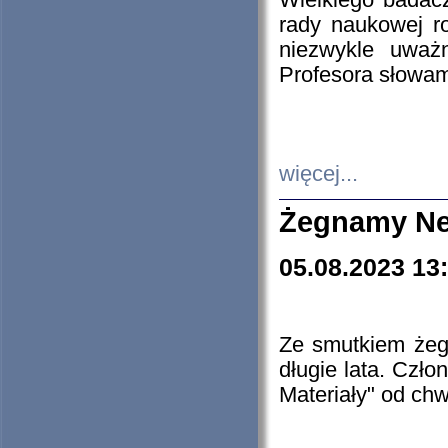
Wielkiego badacz
rady naukowej ro
niezwykle uważn
Profesora słowam
więcej...
Żegnamy Ne
05.08.2023 13
Ze smutkiem żeg
długie lata. Czł
Materiały" od chw