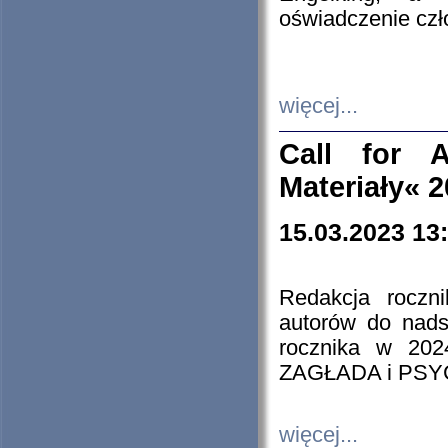
oświadczenie cz
więcej...
Call for A
Materiały« 
15.03.2023 13
Redakcja roczn
autorów do nads
rocznika w 202
ZAGŁADA i PS
więcej...