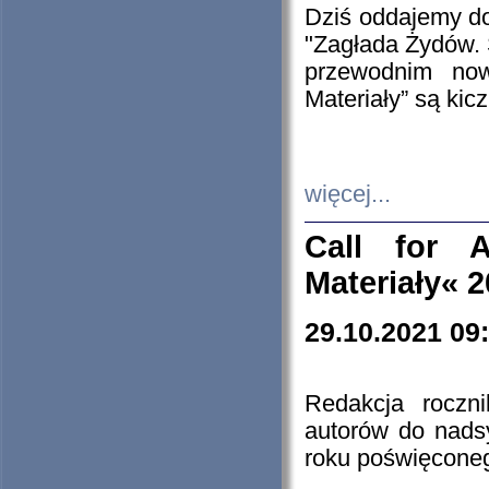
Dziś oddajemy 
"Zagłada Żydów. 
przewodnim now
Materiały” są kic
więcej...
Call for A
Materiały« 
29.10.2021 09
Redakcja roczn
autorów do nads
roku poświęcone