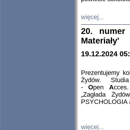
więcej...
20. numer 
Materiały'
19.12.2024 05
Prezentujemy kol
Żydów. Stud
-
O
pen
A
cces
„Zagłada Żydów
PSYCHOLOGIA 
więcej...