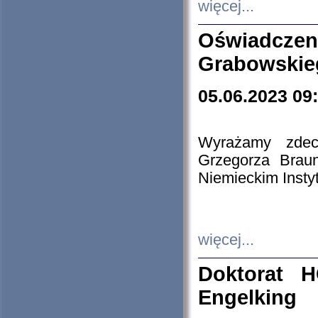
więcej...
Oświadczen
Grabowskie
05.06.2023 09
Wyrażamy zdecy
Grzegorza Brau
Niemieckim Insty
więcej...
Doktorat H
Engelking