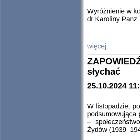
Wyróżnienie w k
dr Karoliny Panz
więcej...
ZAPOWIEDŹ
słychać
25.10.2024 11
W listopadzie, p
podsumowująca p
– społeczeństw
Żydów (1939–194