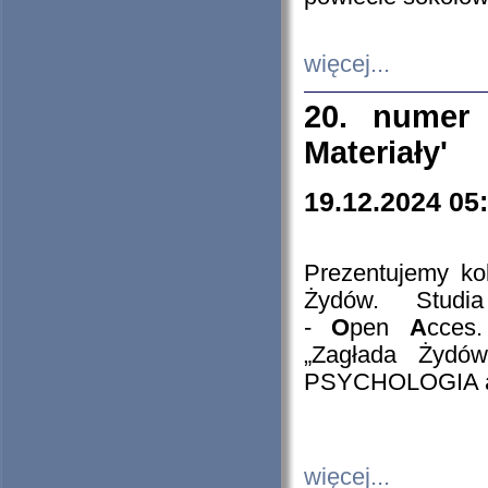
więcej...
20. numer 
Materiały'
19.12.2024 05
Prezentujemy kol
Żydów. Stud
-
O
pen
A
cces
„Zagłada Żydów
PSYCHOLOGIA 
więcej...