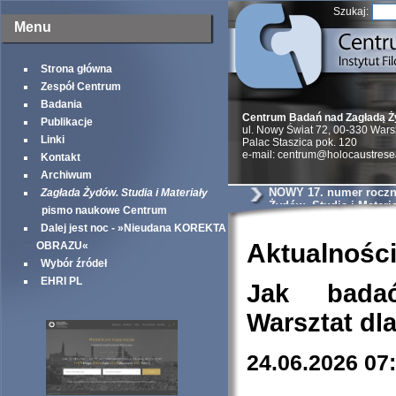
Szukaj:
Menu
Strona główna
Zespół Centrum
Badania
Centrum Badań nad Zagładą 
Publikacje
ul. Nowy Świat 72, 00-330 War
Linki
Palac Staszica pok. 120
e-mail: centrum@holocaustrese
Kontakt
Archiwum
NOWY 17. numer roczni
Zagłada Żydów. Studia i Materiały
Żydów. Studia i Materia
pismo naukowe Centrum
Dalej jest noc - »Nieudana KOREKTA
Aktualnośc
OBRAZU«
Wybór źródeł
EHRI PL
Jak bada
Warsztat dl
24.06.2026 07