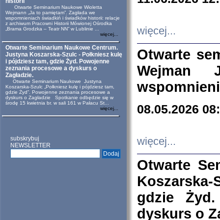
historii
Otwarte Seminarium Naukowe Wioletta
Wejmann „Ja to pamiętam”. Zagłada we
wspomnieniach świadkiń i świadków historii: relacje
z archiwum Pracowni Historii Mówionej Ośrodka
więcej...
„Brama Grodzka – Teatr NN” w Lublinie ...
więcej...
Otwarte Seminarium Naukowe Centrum.
Otwarte se
Justyna Koszarska-Szulc - Połkniesz kulę
i pójdziesz tam, gdzie Żyd. Powojenne
Wejman 
zeznania procesowe a dyskurs o
Zagładzie.
Otwarte Seminarium Naukowe Justyna
wspomnienia
Koszarska-Szulc „Połkniesz kulę i pójdziesz tam,
gdzie Żyd”. Powojenne zeznania procesowe a
dyskurs o Zagładzie Spotkanie odbędzie się w
środę 15 kwietnia br. w sali 161 w Pałacu St...
08.05.2026 08
więcej...
subskrybuj
więcej...
NEWSLETTER
Otwarte Se
Koszarska-S
gdzie Żyd
dyskurs o Z