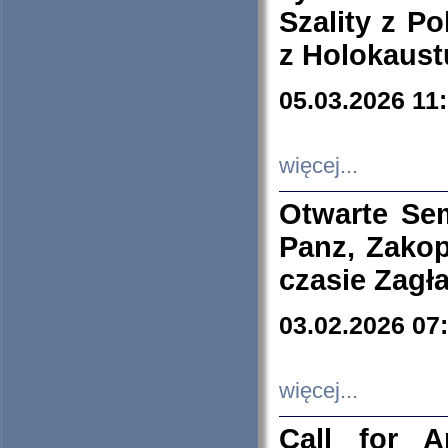
Szality z Po
z Holokaust
05.03.2026 11
więcej...
Otwarte Se
Panz, Zakop
czasie Zagł
03.02.2026 07
więcej...
Call for A