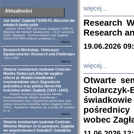
więcej...
Aktualności
Research W
Jak badać Zagładę? EHRI-PL Warsztat dla
młodych badaczy/ek
pobierz CfA w PDF Jak badać Zagładę? EHRI-PL
Research an
Warsztat dla młodych badaczy/ek – 13-17 września
2026, Oświęcim Centrum Badań nad Zagładą
Żydów IFiS PAN (członek polskiego w...
więcej...
19.06.2026 09
Research Workshop - Holocaust
Egodocuments: Research and Challenges
CfA in PDF ...
więcej...
więcej...
Otwarte seminarium naukowe Centrum -
Monika Stolarczyk-Bilardie wygłosi
Otwarte se
referat pt. Mobilni świadkowie i
transnarodowe sieci: Zagraniczni
pośrednicy oraz polska hierarchia
Stolarczyk-
kościelna wobec Zagłady (1941–1943)
Otwarte Seminarium Naukowe Monika
świadkowie
Stolarczyk-Bilardie Mobilni świadkowie i
transnarodowe sieci: Zagraniczni pośrednicy oraz
polska hierarchia kościelna wobec Zagłady (1941–
pośrednicy
1943) Spotkanie odbędzie się w środę 24 czerwca
br. w ...
więcej...
wobec Zagła
Otwarte seminarium naukowe Centrum -
Wioletta Wejman Ja to pamiętam. Zagłada
we wspomnieniach świadkiń i świadków
11.06.2026 12