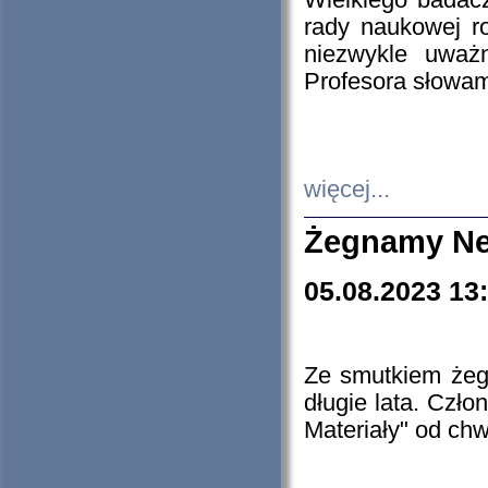
Wielkiego badacz
rady naukowej ro
niezwykle uważn
Profesora słowam
więcej...
Żegnamy Ne
05.08.2023 13
Ze smutkiem żeg
długie lata. Czł
Materiały" od chw