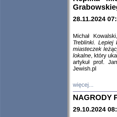
Grabowskieg
28.11.2024 07
Michał Kowalski
Treblinki. Lepie
miasteczek leżąc
lokalne
, który uk
artykuł prof. J
Jewish.pl
więcej...
NAGRODY P
29.10.2024 08