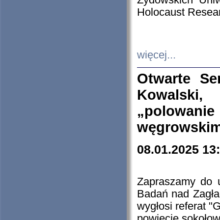
Żydowskich Uniw
Holocaust Resear
więcej...
Otwarte Se
Kowalski, 
„polowanie
węgrowskim.
08.01.2025 13
Zapraszamy do 
Badań nad Zagła
wygłosi referat "
powiecie sokołow