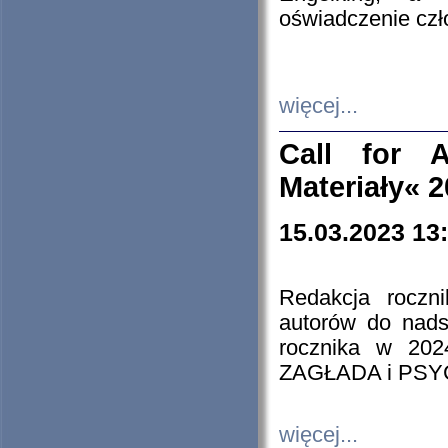
oświadczenie cz
więcej...
Call for A
Materiały« 
15.03.2023 13
Redakcja roczn
autorów do nads
rocznika w 202
ZAGŁADA i PS
więcej...