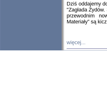
Dziś oddajemy 
"Zagłada Żydów. 
przewodnim now
Materiały” są kic
więcej...