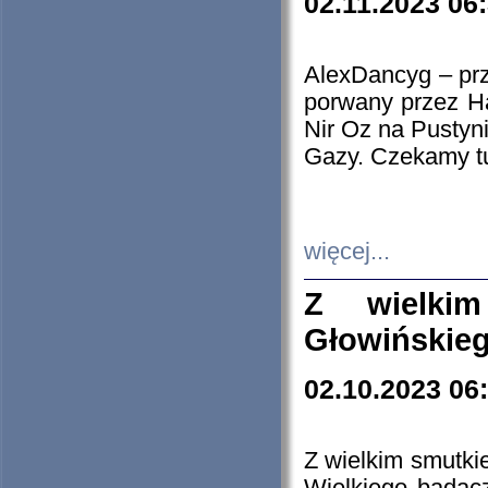
02.11.2023 06
AlexDancyg – przy
porwany przez H
Nir Oz na Pustyn
Gazy. Czekamy tu
więcej...
Z wielki
Głowińskie
02.10.2023 06
Z wielkim smutki