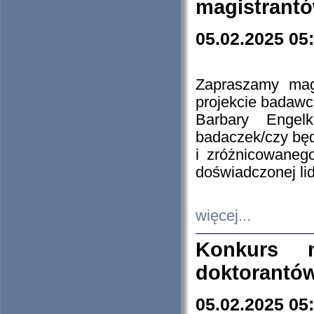
magistrantó
05.02.2025 05
Zapraszamy mag
projekcie badaw
Barbary Engel
badaczek/czy będ
i zróżnicowaneg
doświadczonej lid
więcej...
Konkurs n
doktorantó
05.02.2025 05