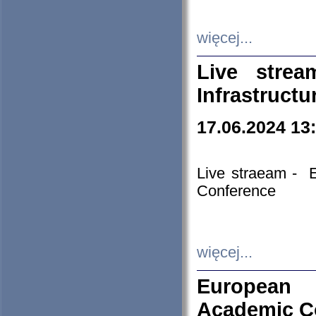
więcej...
Live stre
Infrastruct
17.06.2024 13
Live straeam - 
Conference
więcej...
European H
Academic C