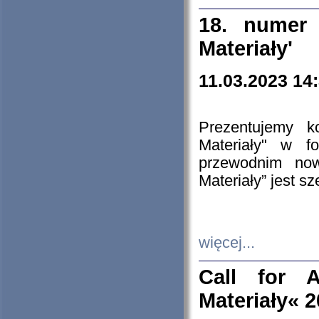
18. numer 
Materiały'
11.03.2023 14
Prezentujemy k
Materiały" w 
przewodnim now
Materiały” jest s
więcej...
Call for A
Materiały« 