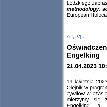
Łódzkiego zapras
methodology, so
European Holocau
więcej...
Oświadczen
Engelking
21.04.2023 10
19 kwietnia 2023
Olejnik w progra
cywilów w czasie
mierzymy się z
Engelking, a 