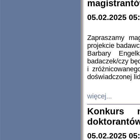
magistrantó
05.02.2025 05
Zapraszamy mag
projekcie badaw
Barbary Engel
badaczek/czy będ
i zróżnicowaneg
doświadczonej lid
więcej...
Konkurs n
doktorantó
05.02.2025 05