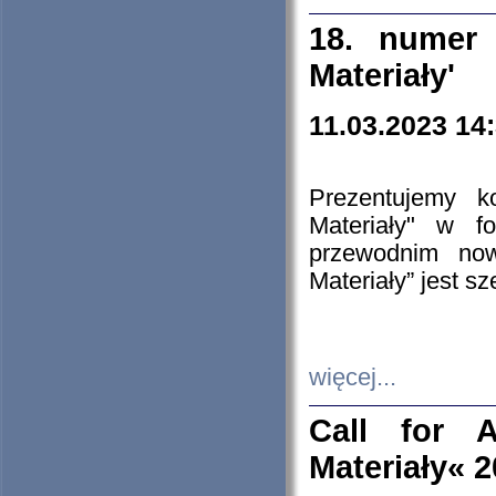
18. numer 
Materiały'
11.03.2023 14
Prezentujemy k
Materiały" w 
przewodnim now
Materiały” jest s
więcej...
Call for A
Materiały« 