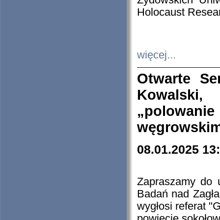
Żydowskich Uniw
Holocaust Resear
więcej...
Otwarte Se
Kowalski, 
„polowanie
węgrowskim.
08.01.2025 13
Zapraszamy do 
Badań nad Zagła
wygłosi referat "
powiecie sokołow