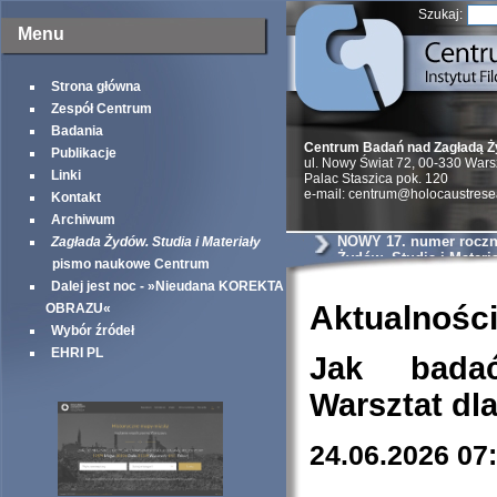
Szukaj:
Menu
Strona główna
Zespół Centrum
Badania
Centrum Badań nad Zagładą 
Publikacje
ul. Nowy Świat 72, 00-330 War
Linki
Palac Staszica pok. 120
e-mail: centrum@holocaustrese
Kontakt
Archiwum
NOWY 17. numer roczni
Zagłada Żydów. Studia i Materiały
Żydów. Studia i Materia
pismo naukowe Centrum
Dalej jest noc - »Nieudana KOREKTA
Aktualnośc
OBRAZU«
Wybór źródeł
EHRI PL
Jak bada
Warsztat dl
24.06.2026 07