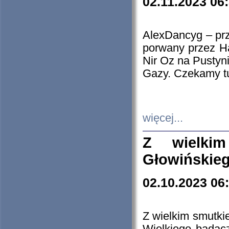
02.11.2023 06
AlexDancyg – przy
porwany przez H
Nir Oz na Pustyn
Gazy. Czekamy tu
więcej...
Z wielki
Głowińskie
02.10.2023 06
Z wielkim smutki