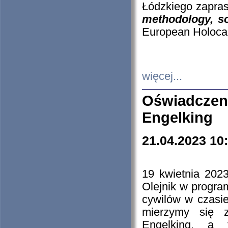
Łódzkiego zapras
methodology, so
European Holocau
więcej...
Oświadczen
Engelking
21.04.2023 10
19 kwietnia 2023
Olejnik w progra
cywilów w czasie
mierzymy się z
Engelking, a 