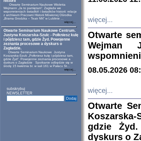
historii
Otwarte Seminarium Naukowe Wioletta
Wejmann „Ja to pamiętam”. Zagłada we
wspomnieniach świadkiń i świadków historii: relacje
z archiwum Pracowni Historii Mówionej Ośrodka
więcej...
„Brama Grodzka – Teatr NN” w Lublinie ...
więcej...
Otwarte Seminarium Naukowe Centrum.
Otwarte se
Justyna Koszarska-Szulc - Połkniesz kulę
i pójdziesz tam, gdzie Żyd. Powojenne
Wejman 
zeznania procesowe a dyskurs o
Zagładzie.
Otwarte Seminarium Naukowe Justyna
wspomnienia
Koszarska-Szulc „Połkniesz kulę i pójdziesz tam,
gdzie Żyd”. Powojenne zeznania procesowe a
dyskurs o Zagładzie Spotkanie odbędzie się w
środę 15 kwietnia br. w sali 161 w Pałacu St...
08.05.2026 08
więcej...
subskrybuj
więcej...
NEWSLETTER
Otwarte Se
Koszarska-S
gdzie Żyd
dyskurs o Z