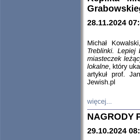
Grabowskieg
28.11.2024 07
Michał Kowalski
Treblinki. Lepie
miasteczek leżąc
lokalne
, który uk
artykuł prof. J
Jewish.pl
więcej...
NAGRODY P
29.10.2024 08