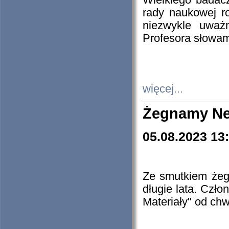
Wielkiego badacz
rady naukowej ro
niezwykle uważn
Profesora słowam
więcej...
Żegnamy Ne
05.08.2023 13
Ze smutkiem żeg
długie lata. Czł
Materiały" od chw