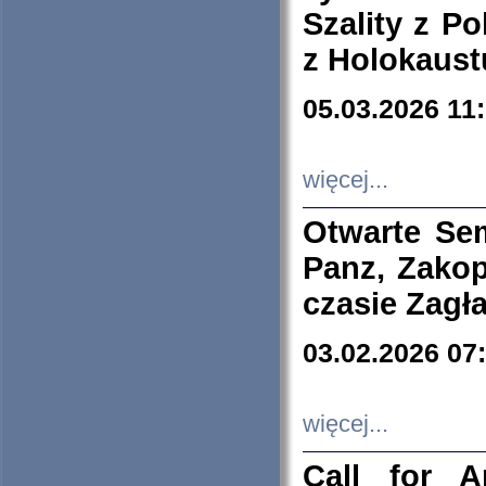
Szality z Po
z Holokaust
05.03.2026 11
więcej...
Otwarte Se
Panz, Zakop
czasie Zagł
03.02.2026 07
więcej...
Call for A