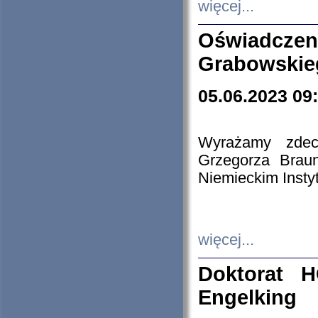
więcej...
Oświadczen
Grabowskie
05.06.2023 09
Wyrażamy zdecy
Grzegorza Brau
Niemieckim Insty
więcej...
Doktorat H
Engelking