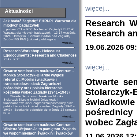
więcej...
Aktualności
Research W
Jak badać Zagładę? EHRI-PL Warsztat dla
młodych badaczy/ek
pobierz CfA w PDF Jak badać Zagładę? EHRI-PL
Research an
Warsztat dla młodych badaczy/ek – 13-17 września
2026, Oświęcim Centrum Badań nad Zagładą
Żydów IFiS PAN (członek polskiego w...
więcej...
19.06.2026 09
Research Workshop - Holocaust
Egodocuments: Research and Challenges
CfA in PDF ...
więcej...
więcej...
Otwarte seminarium naukowe Centrum -
Monika Stolarczyk-Bilardie wygłosi
Otwarte se
referat pt. Mobilni świadkowie i
transnarodowe sieci: Zagraniczni
pośrednicy oraz polska hierarchia
Stolarczyk-
kościelna wobec Zagłady (1941–1943)
Otwarte Seminarium Naukowe Monika
świadkowie
Stolarczyk-Bilardie Mobilni świadkowie i
transnarodowe sieci: Zagraniczni pośrednicy oraz
polska hierarchia kościelna wobec Zagłady (1941–
pośrednicy
1943) Spotkanie odbędzie się w środę 24 czerwca
br. w ...
więcej...
wobec Zagła
Otwarte seminarium naukowe Centrum -
Wioletta Wejman Ja to pamiętam. Zagłada
we wspomnieniach świadkiń i świadków
11.06.2026 12