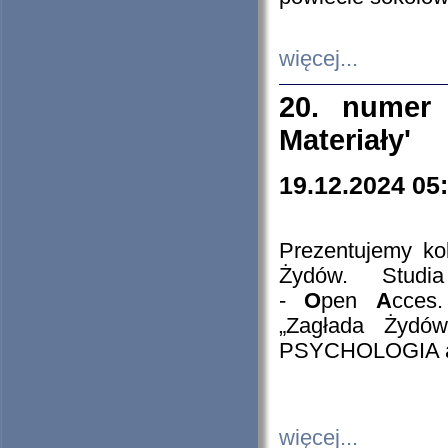
więcej...
20. numer 
Materiały'
19.12.2024 05
Prezentujemy kol
Żydów. Stud
-
O
pen
A
cces
„Zagłada Żydów
PSYCHOLOGIA 
więcej...