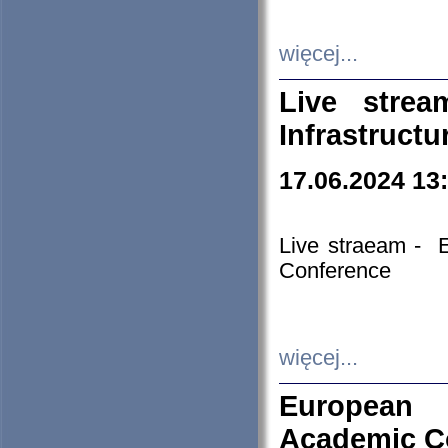
więcej...
Live stre
Infrastruct
17.06.2024 13
Live straeam - 
Conference
więcej...
European H
Academic C