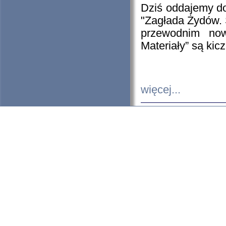
Dziś oddajemy 
"Zagłada Żydów. 
przewodnim now
Materiały” są kic
więcej...