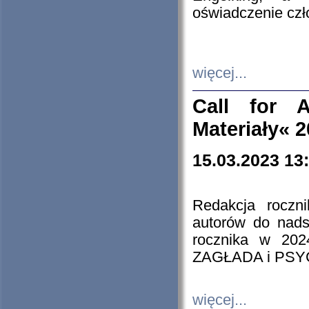
oświadczenie cz
więcej...
Call for A
Materiały« 
15.03.2023 13
Redakcja roczn
autorów do nads
rocznika w 202
ZAGŁADA i PS
więcej...