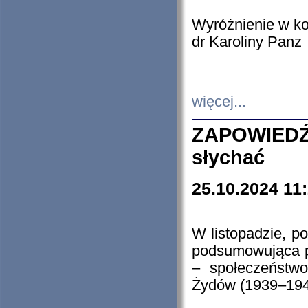
Wyróżnienie w k
dr Karoliny Panz
więcej...
ZAPOWIEDŹ
słychać
25.10.2024 11
W listopadzie, p
podsumowująca p
– społeczeństw
Żydów (1939–194