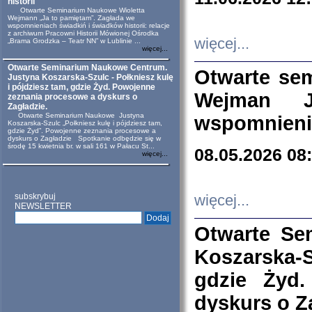
historii
Otwarte Seminarium Naukowe Wioletta
Wejmann „Ja to pamiętam”. Zagłada we
wspomnieniach świadkiń i świadków historii: relacje
z archiwum Pracowni Historii Mówionej Ośrodka
więcej...
„Brama Grodzka – Teatr NN” w Lublinie ...
więcej...
Otwarte Seminarium Naukowe Centrum.
Otwarte se
Justyna Koszarska-Szulc - Połkniesz kulę
i pójdziesz tam, gdzie Żyd. Powojenne
Wejman 
zeznania procesowe a dyskurs o
Zagładzie.
Otwarte Seminarium Naukowe Justyna
wspomnienia
Koszarska-Szulc „Połkniesz kulę i pójdziesz tam,
gdzie Żyd”. Powojenne zeznania procesowe a
dyskurs o Zagładzie Spotkanie odbędzie się w
środę 15 kwietnia br. w sali 161 w Pałacu St...
08.05.2026 08
więcej...
subskrybuj
więcej...
NEWSLETTER
Otwarte Se
Koszarska-S
gdzie Żyd
dyskurs o Z