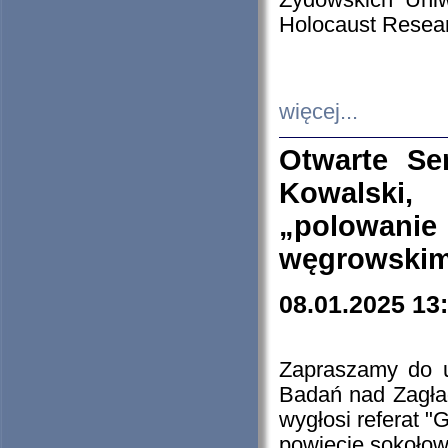
Żydowskich Uniw
Holocaust Resear
więcej...
Otwarte Se
Kowalski, 
„polowanie
węgrowskim.
08.01.2025 13
Zapraszamy do 
Badań nad Zagła
wygłosi referat "
powiecie sokołow