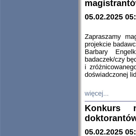
magistrantó
05.02.2025 05
Zapraszamy mag
projekcie badaw
Barbary Engel
badaczek/czy będ
i zróżnicowaneg
doświadczonej lid
więcej...
Konkurs n
doktorantó
05.02.2025 05