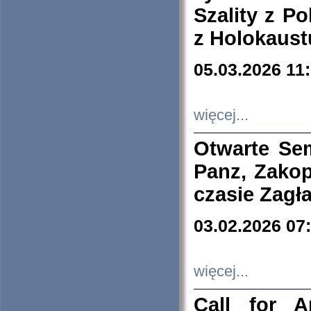
Szality z Po
z Holokaust
05.03.2026 11
więcej...
Otwarte Se
Panz, Zakop
czasie Zagł
03.02.2026 07
więcej...
Call for A