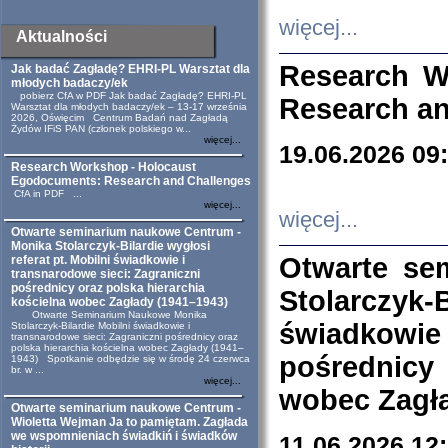
więcej...
Aktualności
Research W
Jak badać Zagładę? EHRI-PL Warsztat dla
młodych badaczy/ek
pobierz CfA w PDF Jak badać Zagładę? EHRI-PL
Research an
Warsztat dla młodych badaczy/ek – 13-17 września
2026, Oświęcim Centrum Badań nad Zagładą
Żydów IFiS PAN (członek polskiego w...
więcej...
19.06.2026 09
Research Workshop - Holocaust
Egodocuments: Research and Challenges
CfA in PDF ...
więcej...
więcej...
Otwarte seminarium naukowe Centrum -
Monika Stolarczyk-Bilardie wygłosi
Otwarte se
referat pt. Mobilni świadkowie i
transnarodowe sieci: Zagraniczni
pośrednicy oraz polska hierarchia
Stolarczyk-
kościelna wobec Zagłady (1941–1943)
Otwarte Seminarium Naukowe Monika
świadkowie
Stolarczyk-Bilardie Mobilni świadkowie i
transnarodowe sieci: Zagraniczni pośrednicy oraz
polska hierarchia kościelna wobec Zagłady (1941–
pośrednicy
1943) Spotkanie odbędzie się w środę 24 czerwca
br. w ...
więcej...
wobec Zagła
Otwarte seminarium naukowe Centrum -
Wioletta Wejman Ja to pamiętam. Zagłada
we wspomnieniach świadkiń i świadków
11.06.2026 12