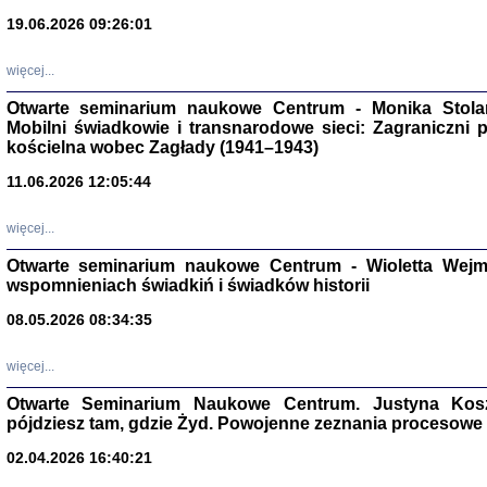
19.06.2026 09:26:01
więcej...
Otwarte seminarium naukowe Centrum - Monika Stolarcz
Mobilni świadkowie i transnarodowe sieci: Zagraniczni 
kościelna wobec Zagłady (1941–1943)
Znowu mieliśmy
11.06.2026 12:05:44
Dzienniki i pam
Binder Elza (El
Wagner Rózia
więcej...
oprac. Aleksa
Warszawa 202
Otwarte seminarium naukowe Centrum - Wioletta Wej
wspomnieniach świadkiń i świadków historii
08.05.2026 08:34:35
więcej...
oprac. Aleksan
Otwarte Seminarium Naukowe Centrum. Justyna Kosza
pójdziesz tam, gdzie Żyd. Powojenne zeznania procesowe 
02.04.2026 16:40:21