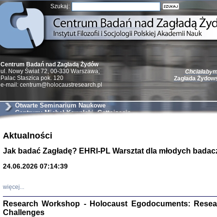
Szukaj:
Centrum Badań nad Zagładą Żydów
Chciałabym 
ul. Nowy Świat 72, 00-330 Warszawa;
Zagłada Żydow
Palac Staszica pok. 120
e-mail: centrum@holocaustresearch.pl
Otwarte Seminarium Naukowe
Centrum: Michał Kowalski, Gettoizacja,
akcje likwidacyjne i „polowanie na
Żydów” w powiecie sokołowsko –
Żydzi w walc
węgrowskim. Źródła i wnioski
Aktualności
Germany 193
Natalia Aleksiun, 
Jak badać Zagładę? EHRI-PL Warsztat dla młodych badac
Deborah Dash Moor
Turski, Laurence 
(Arkadij Zelcer)
24.06.2026 07:14:39
red. Krzysztof Pe
Warszawa 20
więcej...
Research Workshop - Holocaust Egodocuments: Resea
Challenges