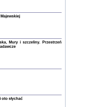
y Żydów w wybranych powiatach
okupowanej Polski
p Barbara Engelking, Jan Grabowski
Warszawa 2018
 Majewskiej
GA, ŻADNE KŁAMSTWO ...
a z warszawskiego getta
dler
,
oprac. i wstępem opatrzyła
Marta Janczewska
2018
a, Mury i szczeliny. Przestrzeń
 badawcze
Zagłada Żydów.
Studia i Materiały
nr 13, R. 2017
Warszawa 2017
 oto słychać
Ż PRZESZLI ...
sany w bunkrze (Żółkiew 1942-1944)
er
,
oprac. i wstępem opatrzyła Anna Wylegała