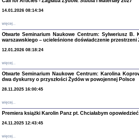
Call for Articles - Zagłada Żydów. Studia i Materiały 2027
14.01.2026 08:14:34
Aryjs
więcej...
Sewek O
Otwarte Seminarium Naukowe Centrum: Sylweriusz B. K
warszawskiego – ucieleśnione doświadczenie przestrzeni
12.01.2026 08:18:24
więcej...
PISZĄC
Otwarte Seminarium Naukowe Centrum: Karolina Koprow
'z Dzie
dwa dyskursy o przyszłości Żydów w powojennej Polsce
Józef Zelkowicz, tłum.
28.11.2025 16:00:45
więcej...
CZYTAJĄC GAZ
Premiera książki Karolin Panz pt. Chciałabym opowiedzieć 
Dziennik pisa
Jakub Hochbe
24.11.2025 12:43:45
Warszawa 201
więcej...