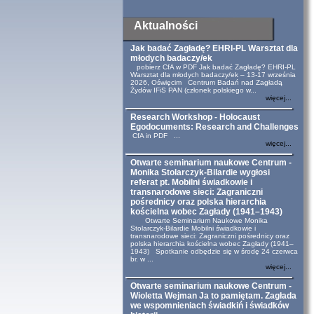
Aktualności
Jak badać Zagładę? EHRI-PL Warsztat dla
młodych badaczy/ek
pobierz CfA w PDF Jak badać Zagładę? EHRI-PL
Warsztat dla młodych badaczy/ek – 13-17 września
2026, Oświęcim Centrum Badań nad Zagładą
Żydów IFiS PAN (członek polskiego w...
więcej...
Research Workshop - Holocaust
Egodocuments: Research and Challenges
CfA in PDF ...
więcej...
Otwarte seminarium naukowe Centrum -
Monika Stolarczyk-Bilardie wygłosi
referat pt. Mobilni świadkowie i
transnarodowe sieci: Zagraniczni
pośrednicy oraz polska hierarchia
kościelna wobec Zagłady (1941–1943)
Otwarte Seminarium Naukowe Monika
Stolarczyk-Bilardie Mobilni świadkowie i
transnarodowe sieci: Zagraniczni pośrednicy oraz
polska hierarchia kościelna wobec Zagłady (1941–
1943) Spotkanie odbędzie się w środę 24 czerwca
br. w ...
więcej...
Otwarte seminarium naukowe Centrum -
Wioletta Wejman Ja to pamiętam. Zagłada
we wspomnieniach świadkiń i świadków