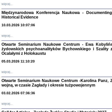
Zagłada Żyd
więcej...
Studia i Mater
nr 17, R. 202
Międzynarodowa Konferencja Naukowa - Documenting 
Warszawa 20
Historical Evidence
10.03.2026 10:07:06
więcej...
NIE WIEMY CO PRZY
Otwarte Seminarium Naukowe Centrum - Ewa Kobylińsk
Dziennik p
żydowskich psychoanalityków Bychowskiego i Szality z 
Moszek Baum, oprac. Barb
Ocalałymi z Holokaustu
05.03.2026 11:10:20
więcej...
Otwarte Seminarium Naukowe Centrum -Karolina Panz, Z
Zagłada Żyd
wojną, w czasie Zagłady i okresie tużpowojennym
Studia i Mater
nr 16, R. 202
03.02.2026 07:36:36
Warszawa 20
więcej...