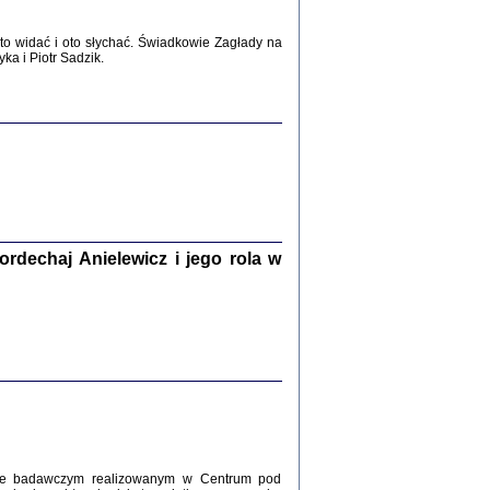
2017
o widać i oto słychać. Świadkowie Zagłady na
a i Piotr Sadzik.
WŚRÓD ZATRUTYCH NOŻY ...
i z getta i okupowanej Warszawy
c. i wstępem opatrzyła Agnieszka
Haska
Warszawa 2017
dechaj Anielewicz i jego rola w
, Z POMOCĄ BOŻĄ, JUŻ NIEBAWEM ...
 i Mirki Piżyców o życiu w getcie i okupowanej
ępem opatrzyła Barbara Engelking i Havi Dreifuss
2017
kcie badawczym realizowanym w Centrum pod