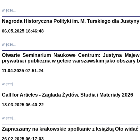
DALEJ JEST NOC. Los
więcej...
red. i wstę
Nagroda Historyczna Polityki im. M. Turskiego dla Justyny
06.05.2025 18:46:48
ŻADNA BLA
Wspomnieni
więcej...
Stanisław A
Warszawa 
Otwarte Seminarium Naukowe Centrum: Justyna Majewsk
prywatna i publiczna w getcie warszawskim jako obszary
11.04.2025 07:51:24
więcej...
Call for Articles - Zagłada Żydów. Studia i Materiały 2026
13.03.2025 06:40:22
więcej...
Zapraszamy na krakowskie spotkanie z książką Oto widać i
TYLEŚMY JU
Dziennik pi
Clara Kram
26.02.2025 06:17:03