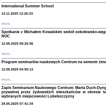
International Summer School
14.11.2025 12:26:23
więcej...
Spotkanie z Michałem Kowalskim wokół sokołowsko-węg
NOC
12.09.2025 09:20:56
więcej...
Zagłada Żyd
Program seminariów naukowych Centrum na semestr zim
Studia i Mater
nr 14, R. 201
12.09.2025 04:50:13
Warszawa 20
więcej...
Zapis Seminarium Naukowego Centrum: Marta Duch-Dyng
prywatnej przez żydowskich mieszkańców w okresie t
wybranych miejscowości Lubelszczyzny
29.05.2025 07:41:34