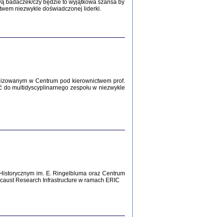
wą badaczek/czy będzie to wyjątkowa szansa by
twem niezwykle doświadczonej liderki.
Zagłada Żydów.
Studia i Materiały
nr 12, R. 2016
Warszawa 2016
lizowanym w Centrum pod kierownictwem prof.
ć do multidyscyplinarnego zespołu w niezwykle
AŻ MAMY WSPANIAŁE ...
dzienniki Żydów z okolic Mińska
iego
tępem opatrzyła Barbara Engelking
2016
Historycznym im. E. Ringelbluma oraz Centrum
T POSIADAĆ DOM POD ZIEMIĄ ...
aust Research Infrastructure w ramach ERIC
ch z Zagłady w okolicach Dąbrowy
Tarnowskiej
oprac. i wstęp Jan Grabowski
Warszawa 2016