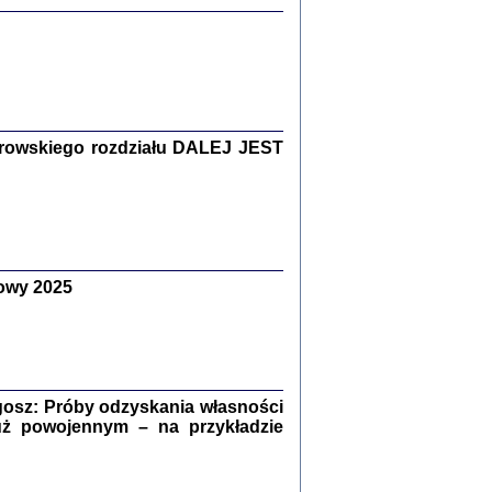
Zagłada Żydów.
Studia i Materiały
nr 15, R. 2019
Warszawa 2019
rowskiego rozdziału DALEJ JEST
ów.
owy 2025
iały
8
18
osz: Próby odzyskania własności
uż powojennym – na przykładzie