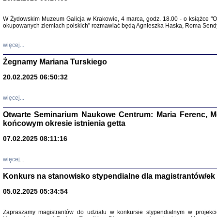
Warszawa 
W Żydowskim Muzeum Galicja w Krakowie, 4 marca, godz. 18.00 - o książce "Ot
okupowanych ziemiach polskich" rozmawiać będą Agnieszka Haska, Roma Sendyk
więcej...
Żegnamy Mariana Turskiego
20.02.2025 06:50:32
Zapisk
Tadeusz Obremski, opra
więcej...
Otwarte Seminarium Naukowe Centrum: Maria Ferenc, Mor
końcowym okresie istnienia getta
07.02.2025 08:11:16
PO WOJNIE
więcej...
Pisma Kopla
Warszawie
Konkurs na stanowisko stypendialne dla magistrantów/ek
oprac. i wst
Warszawa 
05.02.2025 05:34:54
Zapraszamy magistrantów do udziału w konkursie stypendialnym w proje