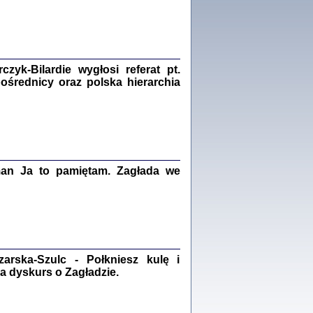
Zagłada Żydów.
Studia i Materiały
nr 18, R. 2022
Warszawa 2022
yk-Bilardie wygłosi referat pt.
pośrednicy oraz polska hierarchia
 iluzję, że żyjemy …
iętniki z Galicji Wschodniej
iszewa), Urman Jerzy Feliks, Strassler Szymon,
ndra Bańkowska
2
man Ja to pamiętam. Zagłada we
PAMIĘTNIK
Kalman Rotgeber
dra Bańkowska, wstęp Jacek Leociak
Warszawa 2021
rska-Szulc - Połkniesz kulę i
a dyskurs o Zagładzie.