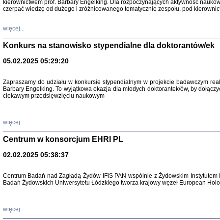
kierownictwem prof. Barbary Engelking. Dla rozpoczynających aktywność nauko
czerpać wiedzę od dużego i zróżnicowanego tematycznie zespołu, pod kierownic
więcej...
Konkurs na stanowisko stypendialne dla doktorantów/ek
05.02.2025 05:29:20
Zapraszamy do udziału w konkursie stypendialnym w projekcie badawczym rea
Barbary Engelking. To wyjątkowa okazja dla młodych doktorantek/ów, by dołączy
SNY CHOCI
ciekawym przedsięwzięciu naukowym
Okupacyjne 
Mazowieck
oprac. i ws
Warszawa 
więcej...
Centrum w konsorcjum EHRI PL
02.02.2025 05:38:37
Centrum Badań nad Zagładą Żydów IFiS PAN wspólnie z Żydowskim Instytutem 
SZCZĘŚCIE JES
Badań Żydowskich Uniwersytetu Łódzkiego tworza krajowy węzeł European Holoc
Losy kobiet ocalały
więcej...