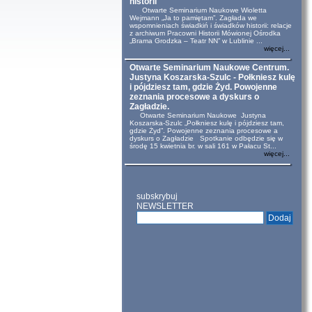
historii
Otwarte Seminarium Naukowe Wioletta
Wejmann „Ja to pamiętam”. Zagłada we
wspomnieniach świadkiń i świadków historii: relacje
z archiwum Pracowni Historii Mówionej Ośrodka
„Brama Grodzka – Teatr NN” w Lublinie ...
więcej...
Otwarte Seminarium Naukowe Centrum.
Justyna Koszarska-Szulc - Połkniesz kulę
i pójdziesz tam, gdzie Żyd. Powojenne
zeznania procesowe a dyskurs o
Zagładzie.
Otwarte Seminarium Naukowe Justyna
Koszarska-Szulc „Połkniesz kulę i pójdziesz tam,
gdzie Żyd”. Powojenne zeznania procesowe a
dyskurs o Zagładzie Spotkanie odbędzie się w
środę 15 kwietnia br. w sali 161 w Pałacu St...
więcej...
subskrybuj
NEWSLETTER