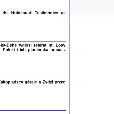
ów.
iały
1
the Holocaust: Testimonies as
21
NIESIE NAM KOLEJNA GODZINA ...
a-Dehe wgłosi referat nt. Losy
isany w ukryciu w latach 1943-1944
Polski i ich pionierska praca z
ara Engelking, tłum. z jidysz Monika
Polit
Warszawa 2020
akopiańscy górale a Żydzi przed
ów.
iały
0
20