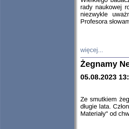
Wielkiego badacz
rady naukowej ro
niezwykle uważn
Profesora słowam
więcej...
Żegnamy Ne
05.08.2023 13
Ze smutkiem żeg
długie lata. Czł
Materiały" od chw