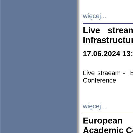
więcej...
Live stre
Infrastruct
17.06.2024 13
Live straeam - 
Conference
więcej...
European H
Academic C