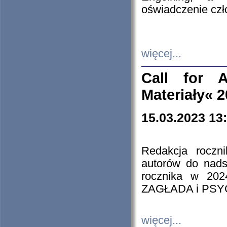
oświadczenie cz
więcej...
Call for A
Materiały« 
15.03.2023 13
Redakcja roczn
autorów do nads
rocznika w 202
ZAGŁADA i PS
więcej...