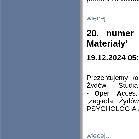
więcej...
20. numer 
Materiały'
19.12.2024 05
Prezentujemy kol
Żydów. Stud
-
O
pen
A
cces
„Zagłada Żydów
PSYCHOLOGIA 
więcej...