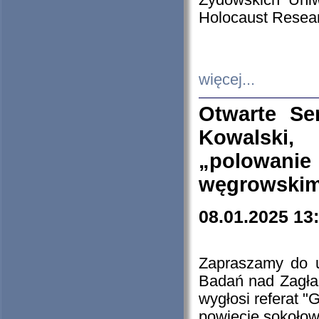
Żydowskich Uniw
Holocaust Resear
więcej...
Otwarte Se
Kowalski, 
„polowanie
węgrowskim.
08.01.2025 13
Zapraszamy do 
Badań nad Zagła
wygłosi referat "
powiecie sokołow