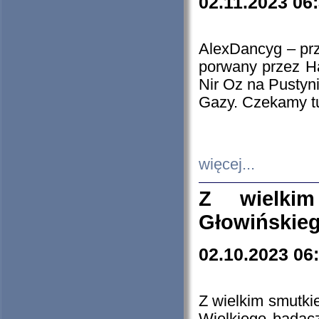
02.11.2023 06
AlexDancyg – przy
porwany przez H
Nir Oz na Pustyn
Gazy. Czekamy tu
więcej...
Z wielki
Głowińskie
02.10.2023 06
Z wielkim smutki