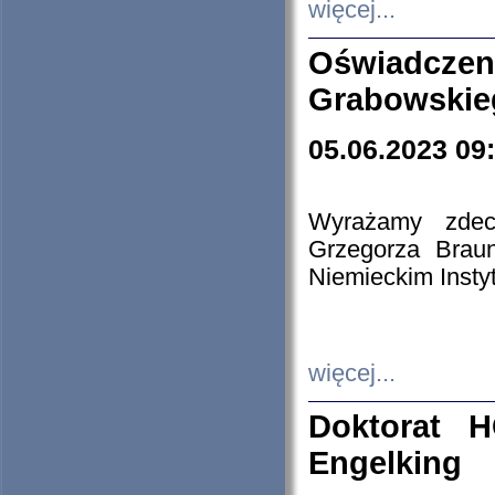
więcej...
Oświadczen
Grabowskie
05.06.2023 09
Wyrażamy zdecy
Grzegorza Brau
Niemieckim Insty
więcej...
Doktorat H
Engelking