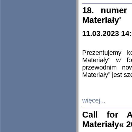
18. numer 
Materiały'
11.03.2023 14
Prezentujemy k
Materiały" w 
przewodnim now
Materiały” jest s
więcej...
Call for A
Materiały« 