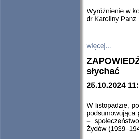
Wyróżnienie w k
dr Karoliny Panz
więcej...
ZAPOWIEDŹ
słychać
25.10.2024 11
W listopadzie, p
podsumowująca p
– społeczeństw
Żydów (1939–194