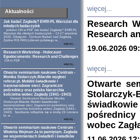
więcej...
Aktualności
Research W
Jak badać Zagładę? EHRI-PL Warsztat dla
młodych badaczy/ek
pobierz CfA w PDF Jak badać Zagładę? EHRI-PL
Research an
Warsztat dla młodych badaczy/ek – 13-17 września
2026, Oświęcim Centrum Badań nad Zagładą
Żydów IFiS PAN (członek polskiego w...
więcej...
19.06.2026 09
Research Workshop - Holocaust
Egodocuments: Research and Challenges
CfA in PDF ...
więcej...
więcej...
Otwarte seminarium naukowe Centrum -
Monika Stolarczyk-Bilardie wygłosi
Otwarte se
referat pt. Mobilni świadkowie i
transnarodowe sieci: Zagraniczni
pośrednicy oraz polska hierarchia
Stolarczyk-
kościelna wobec Zagłady (1941–1943)
Otwarte Seminarium Naukowe Monika
świadkowie
Stolarczyk-Bilardie Mobilni świadkowie i
transnarodowe sieci: Zagraniczni pośrednicy oraz
polska hierarchia kościelna wobec Zagłady (1941–
pośrednicy
1943) Spotkanie odbędzie się w środę 24 czerwca
br. w ...
więcej...
wobec Zagła
Otwarte seminarium naukowe Centrum -
Wioletta Wejman Ja to pamiętam. Zagłada
we wspomnieniach świadkiń i świadków
11.06.2026 12