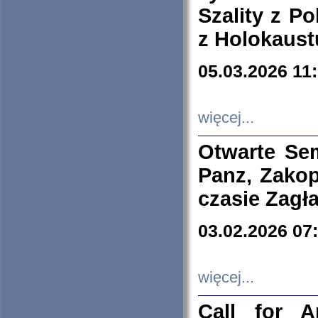
Szality z Po
z Holokaust
05.03.2026 11
więcej...
Otwarte Se
Panz, Zakop
czasie Zagł
03.02.2026 07
więcej...
Call for A