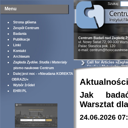
Szukaj:
Menu
Strona główna
Zespół Centrum
Badania
Centrum Badań nad Zagładą 
Publikacje
ul. Nowy Świat 72, 00-330 War
Linki
Palac Staszica pok. 120
e-mail: centrum@holocaustrese
Kontakt
Archiwum
Call for Articles »Zagł
Zagłada Żydów. Studia i Materiały
Studia i Materiały« 202
pismo naukowe Centrum
Dalej jest noc - »Nieudana KOREKTA
Aktualnośc
OBRAZU«
Wybór źródeł
EHRI PL
Jak bada
Warsztat dl
24.06.2026 07