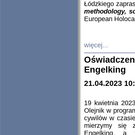
Łódzkiego zapras
methodology, so
European Holocau
więcej...
Oświadczen
Engelking
21.04.2023 10
19 kwietnia 2023
Olejnik w progra
cywilów w czasie
mierzymy się z
Engelking, a 