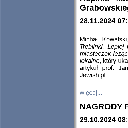
Grabowskieg
28.11.2024 07
Michał Kowalski
Treblinki. Lepie
miasteczek leżąc
lokalne
, który uk
artykuł prof. J
Jewish.pl
więcej...
NAGRODY P
29.10.2024 08