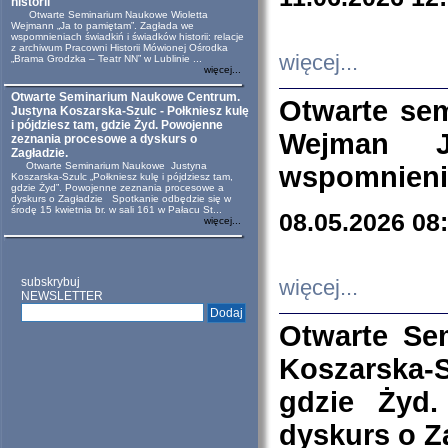
historii
Otwarte Seminarium Naukowe Wioletta
Wejmann „Ja to pamiętam”. Zagłada we
wspomnieniach świadkiń i świadków historii: relacje
z archiwum Pracowni Historii Mówionej Ośrodka
więcej...
„Brama Grodzka – Teatr NN” w Lublinie ...
więcej...
Otwarte Seminarium Naukowe Centrum.
Otwarte se
Justyna Koszarska-Szulc - Połkniesz kulę
i pójdziesz tam, gdzie Żyd. Powojenne
Wejman 
zeznania procesowe a dyskurs o
Zagładzie.
Otwarte Seminarium Naukowe Justyna
wspomnienia
Koszarska-Szulc „Połkniesz kulę i pójdziesz tam,
gdzie Żyd”. Powojenne zeznania procesowe a
dyskurs o Zagładzie Spotkanie odbędzie się w
środę 15 kwietnia br. w sali 161 w Pałacu St...
08.05.2026 08
więcej...
subskrybuj
więcej...
NEWSLETTER
Otwarte Se
Koszarska-S
gdzie Żyd
dyskurs o Z