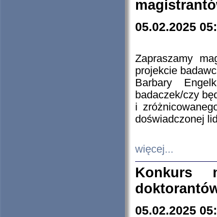
magistrantó
05.02.2025 05
Zapraszamy mag
projekcie badaw
Barbary Engel
badaczek/czy będ
i zróżnicowaneg
doświadczonej lid
więcej...
Konkurs n
doktorantó
05.02.2025 05