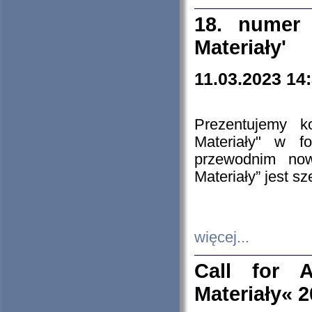
18. numer 
Materiały'
11.03.2023 14
Prezentujemy k
Materiały" w 
przewodnim now
Materiały” jest s
więcej...
Call for A
Materiały« 