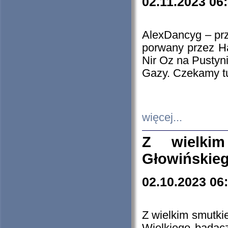
02.11.2023 06
AlexDancyg – przy
porwany przez H
Nir Oz na Pustyn
Gazy. Czekamy tu
więcej...
Z wielki
Głowińskie
02.10.2023 06
Z wielkim smutki