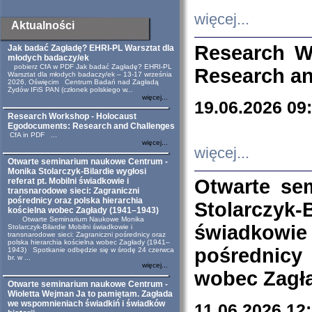
więcej...
Aktualności
Research W
Jak badać Zagładę? EHRI-PL Warsztat dla
młodych badaczy/ek
pobierz CfA w PDF Jak badać Zagładę? EHRI-PL
Research an
Warsztat dla młodych badaczy/ek – 13-17 września
2026, Oświęcim Centrum Badań nad Zagładą
Żydów IFiS PAN (członek polskiego w...
więcej...
19.06.2026 09
Research Workshop - Holocaust
Egodocuments: Research and Challenges
CfA in PDF ...
więcej...
więcej...
Otwarte seminarium naukowe Centrum -
Monika Stolarczyk-Bilardie wygłosi
Otwarte se
referat pt. Mobilni świadkowie i
transnarodowe sieci: Zagraniczni
pośrednicy oraz polska hierarchia
Stolarczyk-
kościelna wobec Zagłady (1941–1943)
Otwarte Seminarium Naukowe Monika
świadkowie
Stolarczyk-Bilardie Mobilni świadkowie i
transnarodowe sieci: Zagraniczni pośrednicy oraz
polska hierarchia kościelna wobec Zagłady (1941–
pośrednicy
1943) Spotkanie odbędzie się w środę 24 czerwca
br. w ...
więcej...
wobec Zagła
Otwarte seminarium naukowe Centrum -
Wioletta Wejman Ja to pamiętam. Zagłada
we wspomnieniach świadkiń i świadków
11.06.2026 12