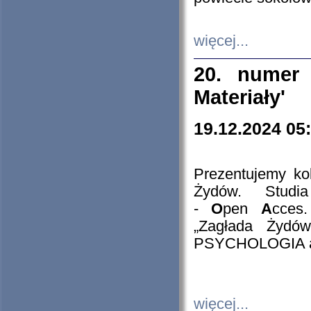
więcej...
20. numer 
Materiały'
19.12.2024 05
Prezentujemy kol
Żydów. Stud
-
O
pen
A
cces
„Zagłada Żydów
PSYCHOLOGIA 
więcej...