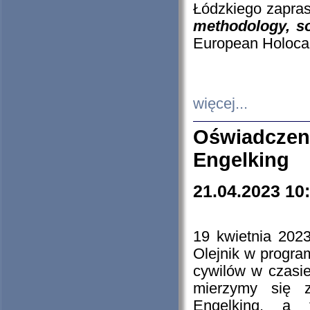
Łódzkiego zapras
methodology, so
European Holocau
więcej...
Oświadczen
Engelking
21.04.2023 10
19 kwietnia 2023
Olejnik w progra
cywilów w czasie
mierzymy się z
Engelking, a 