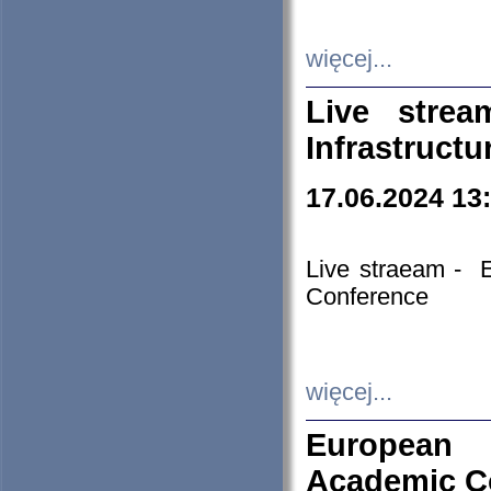
więcej...
Live stre
Infrastruct
17.06.2024 13
Live straeam - 
Conference
więcej...
European H
Academic C