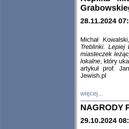
Grabowskieg
28.11.2024 07
Michał Kowalski
Treblinki. Lepie
miasteczek leżąc
lokalne
, który uk
artykuł prof. J
Jewish.pl
więcej...
NAGRODY P
29.10.2024 08