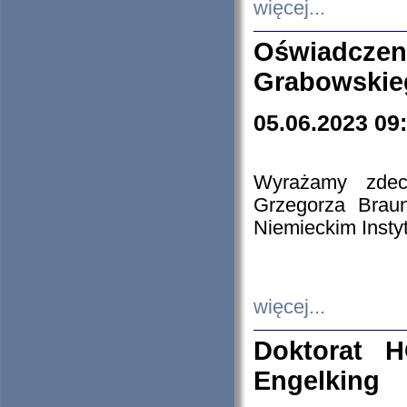
więcej...
Oświadczen
Grabowskie
05.06.2023 09
Wyrażamy zdecy
Grzegorza Brau
Niemieckim Insty
więcej...
Doktorat H
Engelking