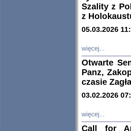
Szality z Po
z Holokaust
05.03.2026 11
więcej...
Otwarte Se
Panz, Zakop
czasie Zagł
03.02.2026 07
więcej...
Call for A