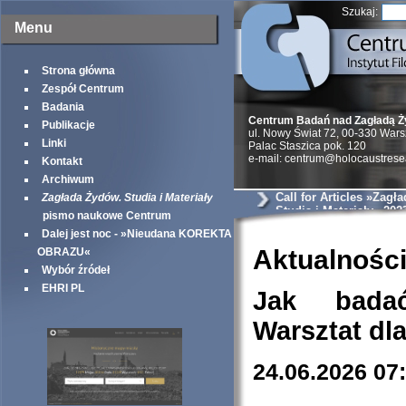
Szukaj:
Menu
Strona główna
Zespół Centrum
Badania
Centrum Badań nad Zagładą 
Publikacje
ul. Nowy Świat 72, 00-330 War
Linki
Palac Staszica pok. 120
e-mail: centrum@holocaustrese
Kontakt
Archiwum
Call for Articles »Zagł
Zagłada Żydów. Studia i Materiały
Studia i Materiały« 202
pismo naukowe Centrum
Dalej jest noc - »Nieudana KOREKTA
Aktualnośc
OBRAZU«
Wybór źródeł
EHRI PL
Jak bada
Warsztat dl
24.06.2026 07