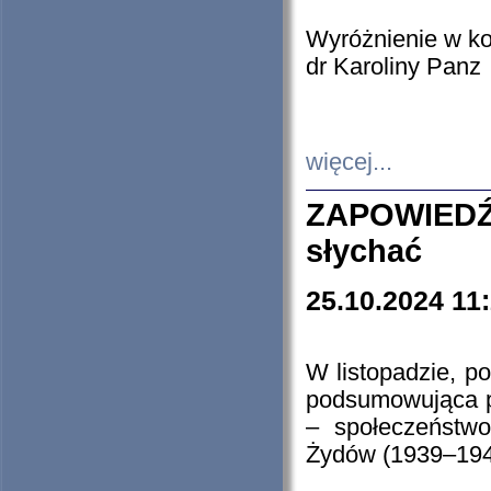
Wyróżnienie w k
dr Karoliny Panz
więcej...
ZAPOWIEDŹ
słychać
25.10.2024 11
W listopadzie, p
podsumowująca p
– społeczeństw
Żydów (1939–194