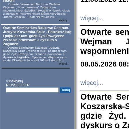
historii
Otwarte Seminarium Naukowe Wioletta
Wejmann „Ja to pamiętam”. Zagłada we
wspomnieniach świadkiń i świadków historii: relacje
z archiwum Pracowni Historii Mówionej Ośrodka
więcej...
„Brama Grodzka – Teatr NN” w Lublinie ...
więcej...
Otwarte Seminarium Naukowe Centrum.
Otwarte se
Justyna Koszarska-Szulc - Połkniesz kulę
i pójdziesz tam, gdzie Żyd. Powojenne
Wejman 
zeznania procesowe a dyskurs o
Zagładzie.
Otwarte Seminarium Naukowe Justyna
wspomnienia
Koszarska-Szulc „Połkniesz kulę i pójdziesz tam,
gdzie Żyd”. Powojenne zeznania procesowe a
dyskurs o Zagładzie Spotkanie odbędzie się w
środę 15 kwietnia br. w sali 161 w Pałacu St...
08.05.2026 08
więcej...
subskrybuj
więcej...
NEWSLETTER
Otwarte Se
Koszarska-S
gdzie Żyd
dyskurs o Z