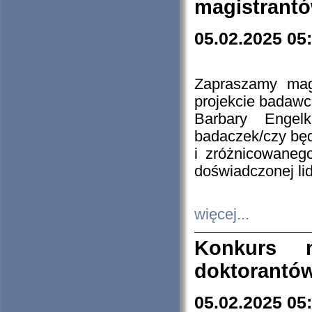
magistrantó
05.02.2025 05
Zapraszamy mag
projekcie badaw
Barbary Engel
badaczek/czy będ
i zróżnicowaneg
doświadczonej lid
więcej...
Konkurs n
doktorantó
05.02.2025 05