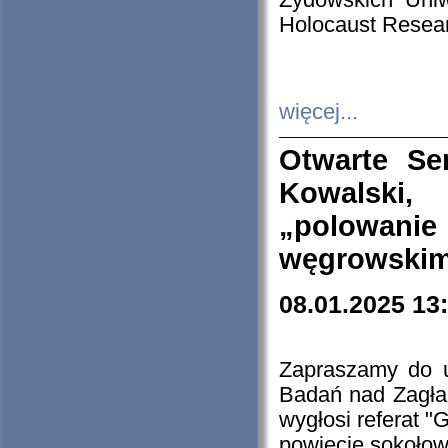
Żydowskich Uniw
Holocaust Resear
więcej...
Otwarte Se
Kowalski, 
„polowanie
węgrowskim.
08.01.2025 13
Zapraszamy do 
Badań nad Zagła
wygłosi referat "
powiecie sokołow