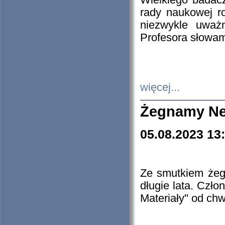
Wielkiego badacz
rady naukowej ro
niezwykle uważn
Profesora słowam
więcej...
Żegnamy Ne
05.08.2023 13
Ze smutkiem żeg
długie lata. Czł
Materiały" od chw