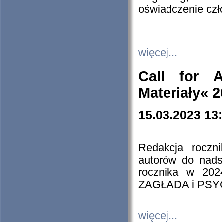
oświadczenie cz
więcej...
Call for A
Materiały« 
15.03.2023 13
Redakcja roczn
autorów do nads
rocznika w 202
ZAGŁADA i PS
więcej...