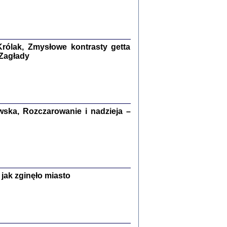
kiego Żyda wspomnienia, łzy i myśli
Zapiski z okupacyjnej Warszawy
konowski, oprac. Marta Janczewska
rólak, Zmysłowe kontrasty getta
Warszawa 2020
 Zagłady
Y TE SŁOWA JEST PRACOWNIKIEM
ska, Rozczarowanie i nadzieja –
GETTOWEJ INSTYTUCJI ...
nnika' i inne pisma z łódzkiego getta
 z jidysz, oprac. i wstęp. Monika Polit
Warszawa 2019
jak zginęło miasto
ETĘ NIEMIECKĄ ...
ny w ukryciu w Warszawie w latach 1943-1944
rg
,
oprac. i wstępem opatrzyła
Barbara Engelking
9