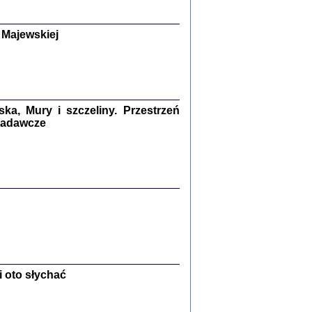
y Żydów w wybranych powiatach
okupowanej Polski
p Barbara Engelking, Jan Grabowski
 Majewskiej
Warszawa 2018
GA, ŻADNE KŁAMSTWO ...
a z warszawskiego getta
dler
,
oprac. i wstępem opatrzyła
Marta Janczewska
2018
a, Mury i szczeliny. Przestrzeń
 badawcze
Zagłada Żydów.
Studia i Materiały
nr 13, R. 2017
Warszawa 2017
 oto słychać
Ż PRZESZLI ...
sany w bunkrze (Żółkiew 1942-1944)
er
,
oprac. i wstępem opatrzyła Anna Wylegała