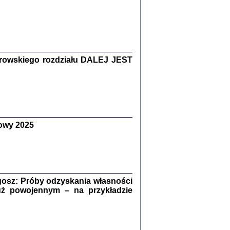
Zagłada Żydów.
Studia i Materiały
nr 15, R. 2019
Warszawa 2019
rowskiego rozdziału DALEJ JEST
owy 2025
ów.
iały
8
18
osz: Próby odzyskania własności
uż powojennym – na przykładzie