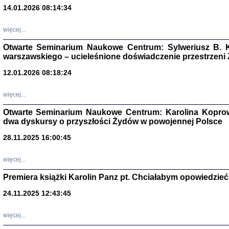
14.01.2026 08:14:34
Aryjs
więcej...
Sewek O
Otwarte Seminarium Naukowe Centrum: Sylweriusz B. K
warszawskiego – ucieleśnione doświadczenie przestrzeni
12.01.2026 08:18:24
więcej...
PISZĄC
Otwarte Seminarium Naukowe Centrum: Karolina Koprow
'z Dzie
dwa dyskursy o przyszłości Żydów w powojennej Polsce
Józef Zelkowicz, tłum.
28.11.2025 16:00:45
więcej...
Premiera książki Karolin Panz pt. Chciałabym opowiedzieć 
CZYTAJĄC GAZ
Dziennik pisa
24.11.2025 12:43:45
Jakub Hochbe
Warszawa 201
więcej...