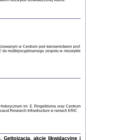
twem niezwykle doświadczonej liderki.
Zagłada Żydów.
Studia i Materiały
nr 12, R. 2016
Warszawa 2016
lizowanym w Centrum pod kierownictwem prof.
ć do multidyscyplinarnego zespołu w niezwykle
AŻ MAMY WSPANIAŁE ...
dzienniki Żydów z okolic Mińska
iego
tępem opatrzyła Barbara Engelking
2016
Historycznym im. E. Ringelbluma oraz Centrum
aust Research Infrastructure w ramach ERIC
T POSIADAĆ DOM POD ZIEMIĄ ...
ch z Zagłady w okolicach Dąbrowy
Tarnowskiej
oprac. i wstęp Jan Grabowski
Warszawa 2016
ettoizacja, akcje likwidacyjne i