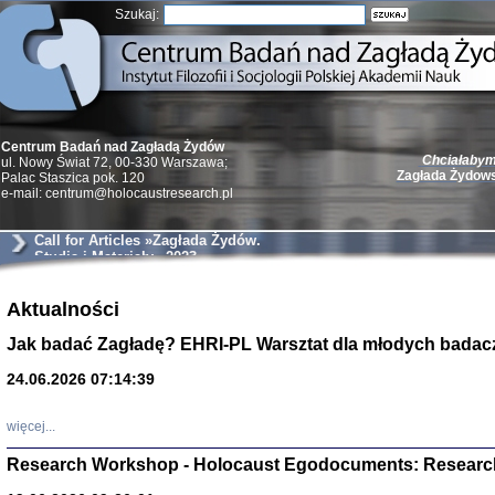
Szukaj:
Chciałabym 
Centrum Badań nad Zagładą Żydów
Zagłada Żydow
ul. Nowy Świat 72, 00-330 Warszawa;
Palac Staszica pok. 120
e-mail: centrum@holocaustresearch.pl
Call for Articles »Zagłada Żydów.
Studia i Materiały« 2023
Żydzi w walc
Germany 193
Aktualności
Natalia Aleksiun, 
Jak badać Zagładę? EHRI-PL Warsztat dla młodych badac
Deborah Dash Moor
Turski, Laurence 
(Arkadij Zelcer)
24.06.2026 07:14:39
red. Krzysztof Pe
Warszawa 20
więcej...
Research Workshop - Holocaust Egodocuments: Researc