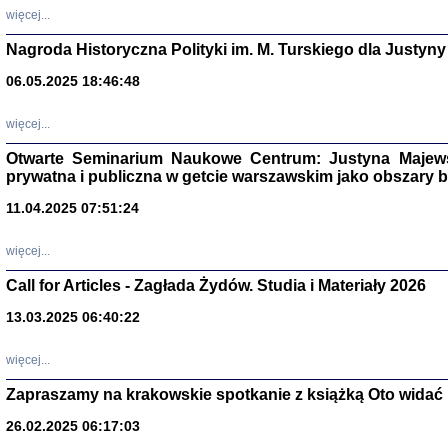
DALEJ JEST NOC. Los
więcej...
red. i wstę
Nagroda Historyczna Polityki im. M. Turskiego dla Justyny
06.05.2025 18:46:48
ŻADNA BLA
więcej...
Wspomnieni
Stanisław A
Warszawa 
Otwarte Seminarium Naukowe Centrum: Justyna Majewsk
prywatna i publiczna w getcie warszawskim jako obszary
11.04.2025 07:51:24
więcej...
Call for Articles - Zagłada Żydów. Studia i Materiały 2026
13.03.2025 06:40:22
więcej...
Zapraszamy na krakowskie spotkanie z książką Oto widać i
TYLEŚMY JU
Dziennik pi
26.02.2025 06:17:03
Clara Kram