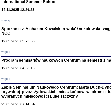
International Summer School
14.11.2025 12:26:23
więcej...
Spotkanie z Michałem Kowalskim wokół sokołowsko-węg
NOC
12.09.2025 09:20:56
więcej...
Program seminariów naukowych Centrum na semestr zim
Zagłada Żyd
Studia i Mater
12.09.2025 04:50:13
nr 14, R. 201
Warszawa 20
więcej...
Zapis Seminarium Naukowego Centrum: Marta Duch-Dyng
prywatnej przez żydowskich mieszkańców w okresie t
wybranych miejscowości Lubelszczyzny
29.05.2025 07:41:34