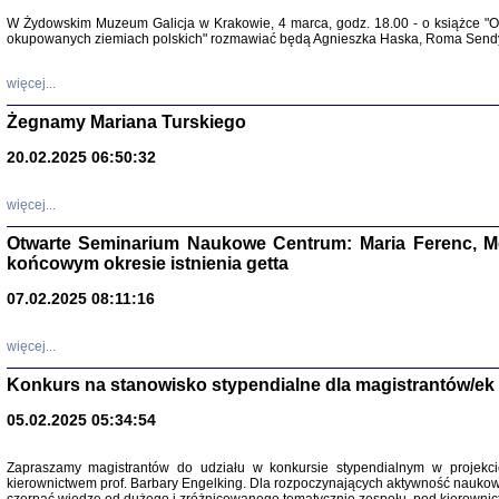
Warszawa 
W Żydowskim Muzeum Galicja w Krakowie, 4 marca, godz. 18.00 - o książce "Ot
okupowanych ziemiach polskich" rozmawiać będą Agnieszka Haska, Roma Sendyk
więcej...
Żegnamy Mariana Turskiego
20.02.2025 06:50:32
Zapisk
Tadeusz Obremski, opra
więcej...
Otwarte Seminarium Naukowe Centrum: Maria Ferenc, Mor
końcowym okresie istnienia getta
07.02.2025 08:11:16
więcej...
PO WOJNIE
Pisma Kopla
Konkurs na stanowisko stypendialne dla magistrantów/ek
Warszawie
oprac. i wst
05.02.2025 05:34:54
Warszawa 
Zapraszamy magistrantów do udziału w konkursie stypendialnym w proje
kierownictwem prof. Barbary Engelking. Dla rozpoczynających aktywność nauko