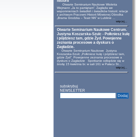
historii
Otwarte Seminarium Naukowe Wioletta
Wejmann „Ja to pamiętam”. Zagłada we
wspomnieniach świadkiń i świadków historii: relacje
z archiwum Pracowni Historii Mówionej Ośrodka
„Brama Grodzka – Teatr NN” w Lublinie ...
więcej...
Otwarte Seminarium Naukowe Centrum.
Justyna Koszarska-Szulc - Połkniesz kulę
i pójdziesz tam, gdzie Żyd. Powojenne
zeznania procesowe a dyskurs o
Zagładzie.
Otwarte Seminarium Naukowe Justyna
Koszarska-Szulc „Połkniesz kulę i pójdziesz tam,
gdzie Żyd”. Powojenne zeznania procesowe a
dyskurs o Zagładzie Spotkanie odbędzie się w
środę 15 kwietnia br. w sali 161 w Pałacu St...
więcej...
subskrybuj
NEWSLETTER