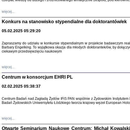
czerpać wiedzę od dużego i zróżnicowanego tematycznie zespołu, pod kierownic
więcej...
Konkurs na stanowisko stypendialne dla doktorantów/ek
05.02.2025 05:29:20
Zapraszamy do udziału w konkursie stypendialnym w projekcie badawczym rea
Barbary Engelking. To wyjątkowa okazja dla młodych doktorantek/ów, by dołączy
ciekawym przedsięwzięciu naukowym
SNY CHOCI
Okupacyjne 
Mazowieck
oprac. i ws
więcej...
Warszawa 
Centrum w konsorcjum EHRI PL
02.02.2025 05:38:37
Centrum Badań nad Zagładą Żydów IFiS PAN wspólnie z Żydowskim Instytutem 
Badań Żydowskich Uniwersytetu Łódzkiego tworza krajowy węzeł European Holoc
SZCZĘŚCIE JES
Losy kobiet ocalały
więcej...
Otwarte Seminarium Naukowe Centrum: Michał Kowalski, G