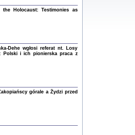
ów.
iały
the Holocaust: Testimonies as
1
21
a-Dehe wgłosi referat nt. Losy
NIESIE NAM KOLEJNA GODZINA ...
Polski i ich pionierska praca z
isany w ukryciu w latach 1943-1944
ara Engelking, tłum. z jidysz Monika
Polit
Warszawa 2020
akopiańscy górale a Żydzi przed
ów.
iały
0
20