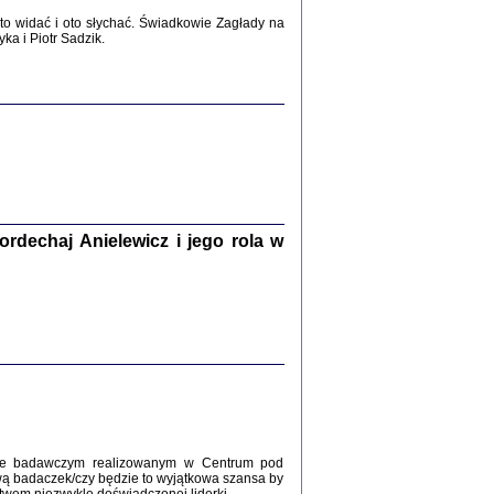
2017
o widać i oto słychać. Świadkowie Zagłady na
a i Piotr Sadzik.
WŚRÓD ZATRUTYCH NOŻY ...
i z getta i okupowanej Warszawy
c. i wstępem opatrzyła Agnieszka
Haska
Warszawa 2017
dechaj Anielewicz i jego rola w
, Z POMOCĄ BOŻĄ, JUŻ NIEBAWEM ...
 i Mirki Piżyców o życiu w getcie i okupowanej
ępem opatrzyła Barbara Engelking i Havi Dreifuss
2017
kcie badawczym realizowanym w Centrum pod
wą badaczek/czy będzie to wyjątkowa szansa by