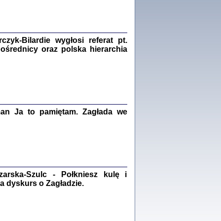
Zagłada Żydów.
Studia i Materiały
nr 18, R. 2022
Warszawa 2022
yk-Bilardie wygłosi referat pt.
pośrednicy oraz polska hierarchia
 iluzję, że żyjemy …
iętniki z Galicji Wschodniej
iszewa), Urman Jerzy Feliks, Strassler Szymon,
ndra Bańkowska
man Ja to pamiętam. Zagłada we
2
PAMIĘTNIK
Kalman Rotgeber
dra Bańkowska, wstęp Jacek Leociak
Warszawa 2021
rska-Szulc - Połkniesz kulę i
a dyskurs o Zagładzie.