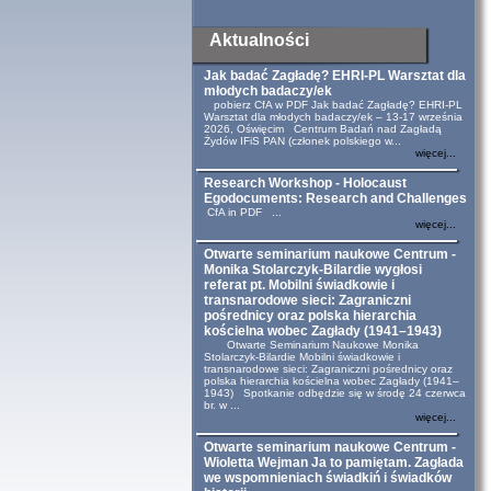
Aktualności
Jak badać Zagładę? EHRI-PL Warsztat dla
młodych badaczy/ek
pobierz CfA w PDF Jak badać Zagładę? EHRI-PL
Warsztat dla młodych badaczy/ek – 13-17 września
2026, Oświęcim Centrum Badań nad Zagładą
Żydów IFiS PAN (członek polskiego w...
więcej...
Research Workshop - Holocaust
Egodocuments: Research and Challenges
CfA in PDF ...
więcej...
Otwarte seminarium naukowe Centrum -
Monika Stolarczyk-Bilardie wygłosi
referat pt. Mobilni świadkowie i
transnarodowe sieci: Zagraniczni
pośrednicy oraz polska hierarchia
kościelna wobec Zagłady (1941–1943)
Otwarte Seminarium Naukowe Monika
Stolarczyk-Bilardie Mobilni świadkowie i
transnarodowe sieci: Zagraniczni pośrednicy oraz
polska hierarchia kościelna wobec Zagłady (1941–
1943) Spotkanie odbędzie się w środę 24 czerwca
br. w ...
więcej...
Otwarte seminarium naukowe Centrum -
Wioletta Wejman Ja to pamiętam. Zagłada
we wspomnieniach świadkiń i świadków