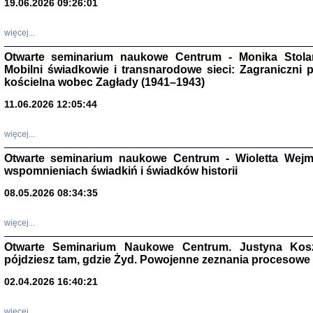
19.06.2026 09:26:01
więcej...
Otwarte seminarium naukowe Centrum - Monika Stolarcz
Mobilni świadkowie i transnarodowe sieci: Zagraniczni 
kościelna wobec Zagłady (1941–1943)
11.06.2026 12:05:44
Znowu mieliśmy
Dzienniki i pam
Binder Elza (El
więcej...
Wagner Rózia
oprac. Aleksa
Otwarte seminarium naukowe Centrum - Wioletta Wej
Warszawa 202
wspomnieniach świadkiń i świadków historii
08.05.2026 08:34:35
więcej...
oprac. Aleksan
Otwarte Seminarium Naukowe Centrum. Justyna Kosza
pójdziesz tam, gdzie Żyd. Powojenne zeznania procesowe 
02.04.2026 16:40:21
więcej...