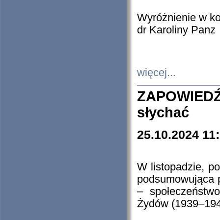
Wyróżnienie w k
dr Karoliny Panz
więcej...
ZAPOWIEDŹ
słychać
25.10.2024 11
W listopadzie, p
podsumowująca p
– społeczeństw
Żydów (1939–194