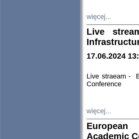
więcej...
Live stre
Infrastruct
17.06.2024 13
Live straeam - 
Conference
więcej...
European H
Academic C