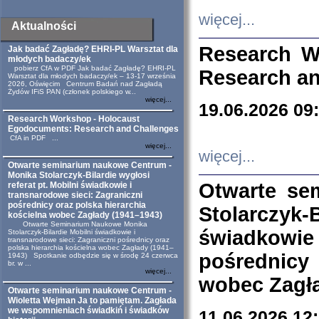
więcej...
Aktualności
Research W
Jak badać Zagładę? EHRI-PL Warsztat dla
młodych badaczy/ek
pobierz CfA w PDF Jak badać Zagładę? EHRI-PL
Research an
Warsztat dla młodych badaczy/ek – 13-17 września
2026, Oświęcim Centrum Badań nad Zagładą
Żydów IFiS PAN (członek polskiego w...
więcej...
19.06.2026 09
Research Workshop - Holocaust
Egodocuments: Research and Challenges
CfA in PDF ...
więcej...
więcej...
Otwarte seminarium naukowe Centrum -
Monika Stolarczyk-Bilardie wygłosi
Otwarte se
referat pt. Mobilni świadkowie i
transnarodowe sieci: Zagraniczni
pośrednicy oraz polska hierarchia
Stolarczyk-
kościelna wobec Zagłady (1941–1943)
Otwarte Seminarium Naukowe Monika
świadkowie
Stolarczyk-Bilardie Mobilni świadkowie i
transnarodowe sieci: Zagraniczni pośrednicy oraz
polska hierarchia kościelna wobec Zagłady (1941–
pośrednicy
1943) Spotkanie odbędzie się w środę 24 czerwca
br. w ...
więcej...
wobec Zagła
Otwarte seminarium naukowe Centrum -
Wioletta Wejman Ja to pamiętam. Zagłada
we wspomnieniach świadkiń i świadków
11.06.2026 12