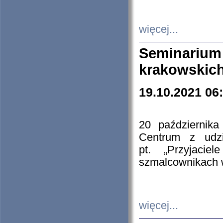
więcej...
Seminarium
krakowskich
19.10.2021 06
20 październik
Centrum z udzia
pt. „Przyjacie
szmalcownikach
więcej...