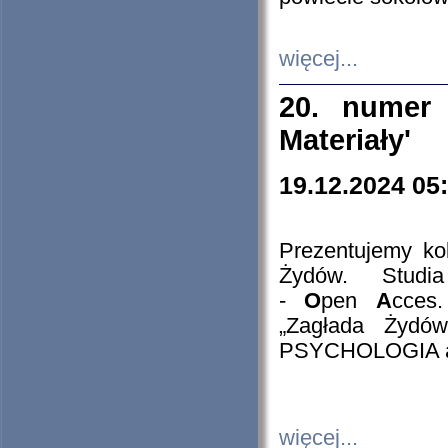
więcej...
20. numer 
Materiały'
19.12.2024 05
Prezentujemy kol
Żydów. Stud
-
O
pen
A
cces
„Zagłada Żydów
PSYCHOLOGIA 
więcej...