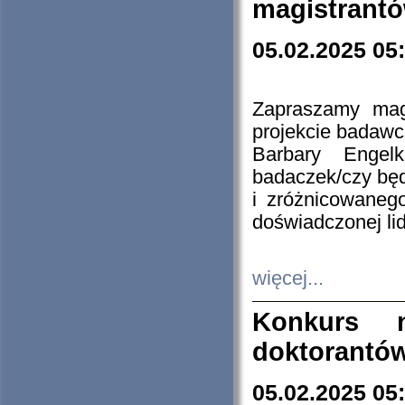
magistrantó
05.02.2025 05
Zapraszamy mag
projekcie badaw
Barbary Engel
badaczek/czy będ
i zróżnicowaneg
doświadczonej lid
więcej...
Konkurs n
doktorantó
05.02.2025 05