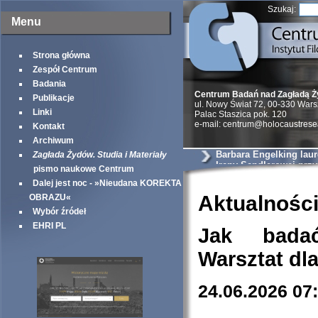
Szukaj:
Menu
Strona główna
Zespół Centrum
Badania
Centrum Badań nad Zagładą 
Publikacje
ul. Nowy Świat 72, 00-330 War
Linki
Palac Staszica pok. 120
e-mail: centrum@holocaustrese
Kontakt
Archiwum
Barbara Engelking lau
Zagłada Żydów. Studia i Materiały
Ireny Sendlerowej prz
pismo naukowe Centrum
Taube Philantropies
Dalej jest noc - »Nieudana KOREKTA
Aktualnośc
OBRAZU«
Wybór źródeł
EHRI PL
Jak bada
Warsztat dl
24.06.2026 07