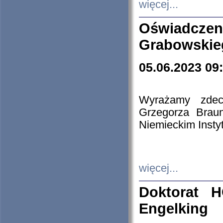
więcej...
Oświadczen
Grabowskie
05.06.2023 09
Wyrażamy zdecy
Grzegorza Brau
Niemieckim Insty
więcej...
Doktorat H
Engelking