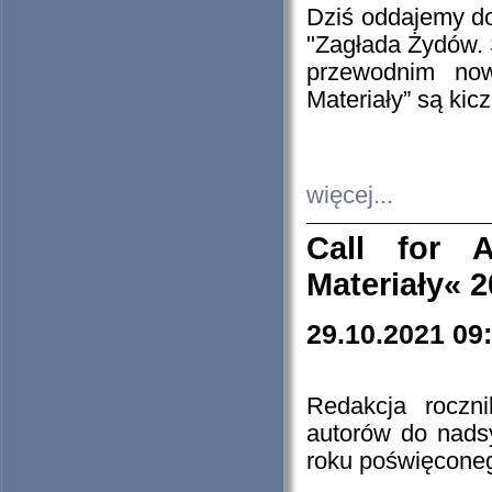
Dziś oddajemy 
"Zagłada Żydów. 
przewodnim now
Materiały” są kic
więcej...
Call for A
Materiały« 
29.10.2021 09
Redakcja roczn
autorów do nads
roku poświęcone