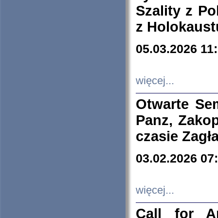
Szality z Po
z Holokaust
05.03.2026 11
więcej...
Otwarte Se
Panz, Zakop
czasie Zagł
03.02.2026 07
więcej...
Call for A