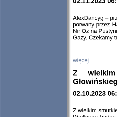
02.11.2023 06
AlexDancyg – przy
porwany przez H
Nir Oz na Pustyn
Gazy. Czekamy tu
więcej...
Z wielki
Głowińskie
02.10.2023 06
Z wielkim smutki