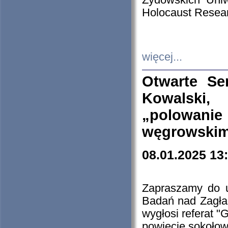
Żydowskich Uniw
Holocaust Resear
więcej...
Otwarte Se
Kowalski, 
„polowanie
węgrowskim.
08.01.2025 13
Zapraszamy do 
Badań nad Zagła
wygłosi referat "
powiecie sokołow