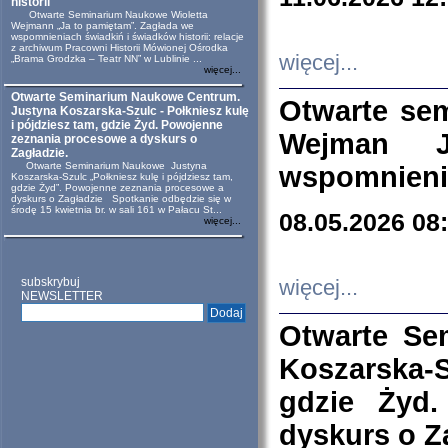
historii
Otwarte Seminarium Naukowe Wioletta
Wejmann „Ja to pamiętam”. Zagłada we
wspomnieniach świadkiń i świadków historii: relacje
z archiwum Pracowni Historii Mówionej Ośrodka
więcej...
„Brama Grodzka – Teatr NN” w Lublinie ...
więcej...
Otwarte Seminarium Naukowe Centrum.
Otwarte se
Justyna Koszarska-Szulc - Połkniesz kulę
i pójdziesz tam, gdzie Żyd. Powojenne
Wejman 
zeznania procesowe a dyskurs o
Zagładzie.
Otwarte Seminarium Naukowe Justyna
wspomnienia
Koszarska-Szulc „Połkniesz kulę i pójdziesz tam,
gdzie Żyd”. Powojenne zeznania procesowe a
dyskurs o Zagładzie Spotkanie odbędzie się w
środę 15 kwietnia br. w sali 161 w Pałacu St...
08.05.2026 08
więcej...
subskrybuj
więcej...
NEWSLETTER
Otwarte Se
Koszarska-S
gdzie Żyd
dyskurs o Z