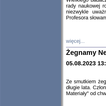
Wielkiego badacz
rady naukowej ro
niezwykle uważn
Profesora słowam
więcej...
Żegnamy Ne
05.08.2023 13
Ze smutkiem żeg
długie lata. Czł
Materiały" od chw