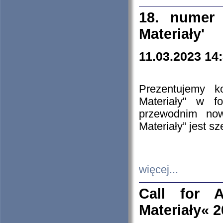
18. numer 
Materiały'
11.03.2023 14
Prezentujemy k
Materiały" w 
przewodnim now
Materiały” jest s
więcej...
Call for A
Materiały« 