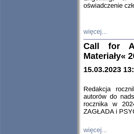
oświadczenie cz
więcej...
Call for A
Materiały« 
15.03.2023 13
Redakcja roczn
autorów do nads
rocznika w 202
ZAGŁADA i PS
więcej...