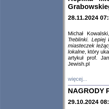
Grabowskieg
28.11.2024 07
Michał Kowalski
Treblinki. Lepie
miasteczek leżąc
lokalne
, który uk
artykuł prof. J
Jewish.pl
więcej...
NAGRODY P
29.10.2024 08