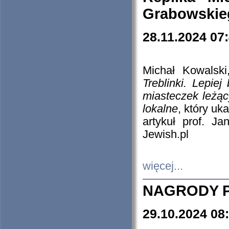
Grabowskieg
28.11.2024 07
Michał Kowalski
Treblinki. Lepie
miasteczek leżąc
lokalne
, który uk
artykuł prof. J
Jewish.pl
więcej...
NAGRODY P
29.10.2024 08