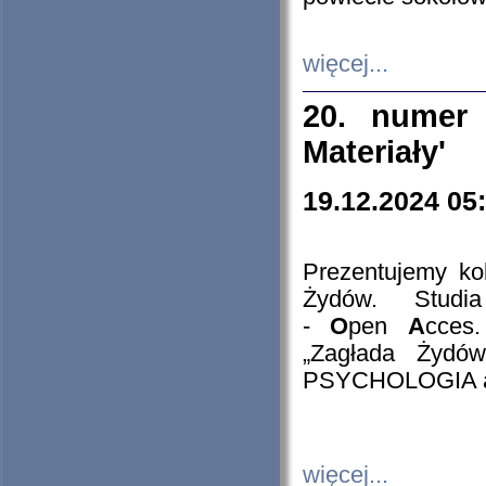
więcej...
20. numer 
Materiały'
19.12.2024 05
Prezentujemy kol
Żydów. Stud
-
O
pen
A
cces
„Zagłada Żydów
PSYCHOLOGIA 
więcej...