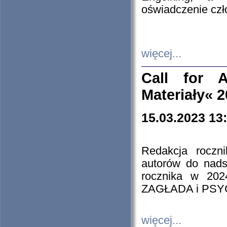
oświadczenie cz
więcej...
Call for A
Materiały« 
15.03.2023 13
Redakcja roczn
autorów do nads
rocznika w 202
ZAGŁADA i PS
więcej...