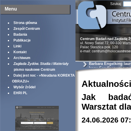
Szukaj:
Menu
Strona główna
Zespół Centrum
Badania
Centrum Badań nad Zagładą 
Publikacje
ul. Nowy Świat 72, 00-330 War
Linki
Palac Staszica pok. 120
e-mail: centrum@holocaustrese
Kontakt
Archiwum
Barbara Engelking lau
Zagłada Żydów. Studia i Materiały
Ireny Sendlerowej prz
pismo naukowe Centrum
Taube Philantropies
Dalej jest noc - »Nieudana KOREKTA
Aktualnośc
OBRAZU«
Wybór źródeł
EHRI PL
Jak bada
Warsztat dl
24.06.2026 07