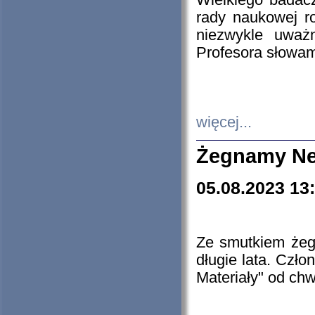
Wielkiego badacz
rady naukowej ro
niezwykle uważn
Profesora słowam
więcej...
Żegnamy Ne
05.08.2023 13
Ze smutkiem żeg
długie lata. Czł
Materiały" od chw