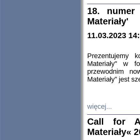
18. numer 
Materiały'
11.03.2023 14
Prezentujemy k
Materiały" w 
przewodnim now
Materiały” jest s
więcej...
Call for A
Materiały« 