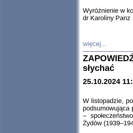
Wyróżnienie w k
dr Karoliny Panz
więcej...
ZAPOWIEDŹ
słychać
25.10.2024 11
W listopadzie, p
podsumowująca p
– społeczeństw
Żydów (1939–194