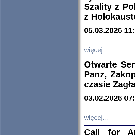
Szality z Po
z Holokaust
05.03.2026 11
więcej...
Otwarte Se
Panz, Zakop
czasie Zagł
03.02.2026 07
więcej...
Call for A