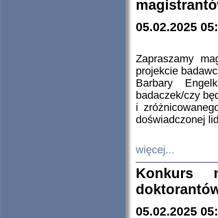
magistrantó
05.02.2025 05
Zapraszamy mag
projekcie badaw
Barbary Engel
badaczek/czy będ
i zróżnicowaneg
doświadczonej lid
więcej...
Konkurs n
doktorantó
05.02.2025 05