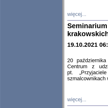
więcej...
Seminarium
krakowskich
19.10.2021 06
20 październik
Centrum z udzia
pt. „Przyjacie
szmalcownikach
więcej...