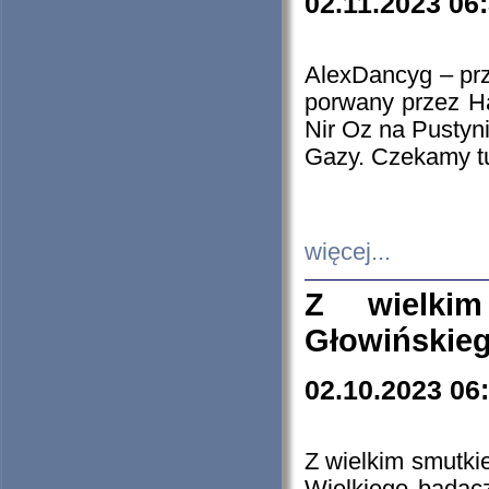
02.11.2023 06
AlexDancyg – przy
porwany przez H
Nir Oz na Pustyn
Gazy. Czekamy tu
więcej...
Z wielki
Głowińskie
02.10.2023 06
Z wielkim smutki