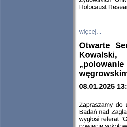
Żydowskich Uniw
Holocaust Resear
więcej...
Otwarte Se
Kowalski, 
„polowanie
węgrowskim.
08.01.2025 13
Zapraszamy do 
Badań nad Zagła
wygłosi referat "
powiecie sokołow