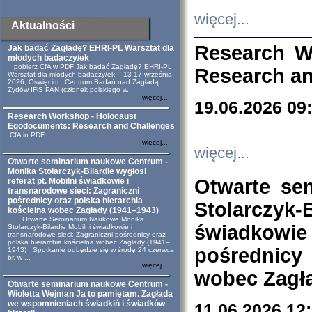
więcej...
Aktualności
Research W
Jak badać Zagładę? EHRI-PL Warsztat dla
młodych badaczy/ek
pobierz CfA w PDF Jak badać Zagładę? EHRI-PL
Research an
Warsztat dla młodych badaczy/ek – 13-17 września
2026, Oświęcim Centrum Badań nad Zagładą
Żydów IFiS PAN (członek polskiego w...
więcej...
19.06.2026 09
Research Workshop - Holocaust
Egodocuments: Research and Challenges
CfA in PDF ...
więcej...
więcej...
Otwarte seminarium naukowe Centrum -
Monika Stolarczyk-Bilardie wygłosi
Otwarte se
referat pt. Mobilni świadkowie i
transnarodowe sieci: Zagraniczni
pośrednicy oraz polska hierarchia
Stolarczyk-
kościelna wobec Zagłady (1941–1943)
Otwarte Seminarium Naukowe Monika
świadkowie
Stolarczyk-Bilardie Mobilni świadkowie i
transnarodowe sieci: Zagraniczni pośrednicy oraz
polska hierarchia kościelna wobec Zagłady (1941–
pośrednicy
1943) Spotkanie odbędzie się w środę 24 czerwca
br. w ...
więcej...
wobec Zagła
Otwarte seminarium naukowe Centrum -
Wioletta Wejman Ja to pamiętam. Zagłada
we wspomnieniach świadkiń i świadków
11.06.2026 12