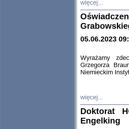
więcej...
Oświadczen
Grabowskie
05.06.2023 09
Wyrażamy zdecy
Grzegorza Brau
Niemieckim Insty
więcej...
Doktorat H
Engelking