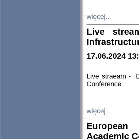
więcej...
Live stre
Infrastruct
17.06.2024 13
Live straeam - 
Conference
więcej...
European H
Academic C