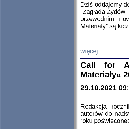
Dziś oddajemy 
"Zagłada Żydów. 
przewodnim now
Materiały” są kic
więcej...
Call for A
Materiały« 
29.10.2021 09
Redakcja roczn
autorów do nads
roku poświęcone