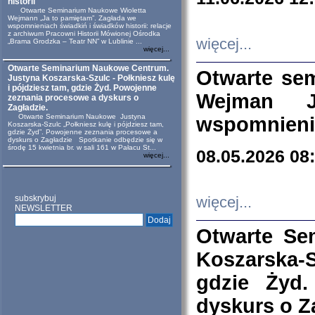
historii
Otwarte Seminarium Naukowe Wioletta
Wejmann „Ja to pamiętam”. Zagłada we
wspomnieniach świadkiń i świadków historii: relacje
z archiwum Pracowni Historii Mówionej Ośrodka
więcej...
„Brama Grodzka – Teatr NN” w Lublinie ...
więcej...
Otwarte Seminarium Naukowe Centrum.
Otwarte se
Justyna Koszarska-Szulc - Połkniesz kulę
i pójdziesz tam, gdzie Żyd. Powojenne
Wejman 
zeznania procesowe a dyskurs o
Zagładzie.
Otwarte Seminarium Naukowe Justyna
wspomnienia
Koszarska-Szulc „Połkniesz kulę i pójdziesz tam,
gdzie Żyd”. Powojenne zeznania procesowe a
dyskurs o Zagładzie Spotkanie odbędzie się w
środę 15 kwietnia br. w sali 161 w Pałacu St...
08.05.2026 08
więcej...
subskrybuj
więcej...
NEWSLETTER
Otwarte Se
Koszarska-S
gdzie Żyd
dyskurs o Z