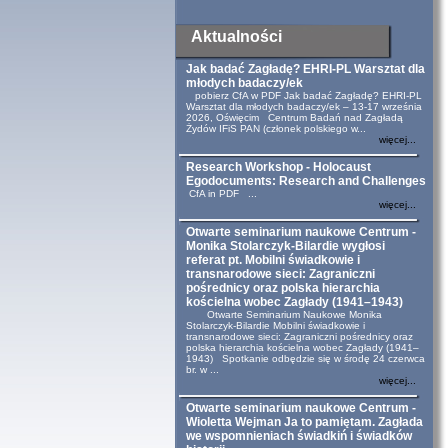
Aktualności
Jak badać Zagładę? EHRI-PL Warsztat dla
młodych badaczy/ek
pobierz CfA w PDF Jak badać Zagładę? EHRI-PL
Warsztat dla młodych badaczy/ek – 13-17 września
2026, Oświęcim Centrum Badań nad Zagładą
Żydów IFiS PAN (członek polskiego w...
więcej...
Research Workshop - Holocaust
Egodocuments: Research and Challenges
CfA in PDF ...
więcej...
Otwarte seminarium naukowe Centrum -
Monika Stolarczyk-Bilardie wygłosi
referat pt. Mobilni świadkowie i
transnarodowe sieci: Zagraniczni
pośrednicy oraz polska hierarchia
kościelna wobec Zagłady (1941–1943)
Otwarte Seminarium Naukowe Monika
Stolarczyk-Bilardie Mobilni świadkowie i
transnarodowe sieci: Zagraniczni pośrednicy oraz
polska hierarchia kościelna wobec Zagłady (1941–
1943) Spotkanie odbędzie się w środę 24 czerwca
br. w ...
więcej...
Otwarte seminarium naukowe Centrum -
Wioletta Wejman Ja to pamiętam. Zagłada
we wspomnieniach świadkiń i świadków