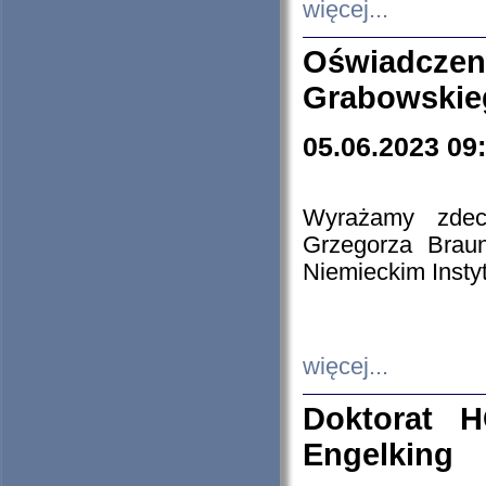
więcej...
Oświadczen
Grabowskie
05.06.2023 09
Wyrażamy zdecy
Grzegorza Brau
Niemieckim Insty
więcej...
Doktorat H
Engelking