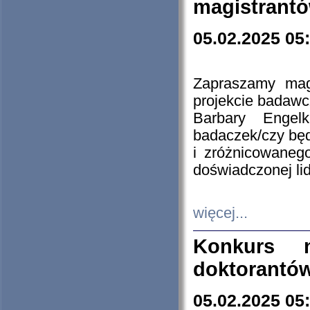
magistrantó
05.02.2025 05
Zapraszamy mag
projekcie badaw
Barbary Engel
badaczek/czy będ
i zróżnicowaneg
doświadczonej lid
więcej...
Konkurs n
doktorantó
05.02.2025 05