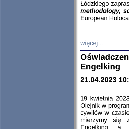
Łódzkiego zapras
methodology, so
European Holocau
więcej...
Oświadczen
Engelking
21.04.2023 10
19 kwietnia 2023
Olejnik w progra
cywilów w czasie
mierzymy się z
Engelking, a 