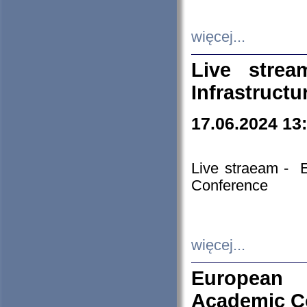
więcej...
Live stre
Infrastruct
17.06.2024 13
Live straeam - 
Conference
więcej...
European H
Academic C