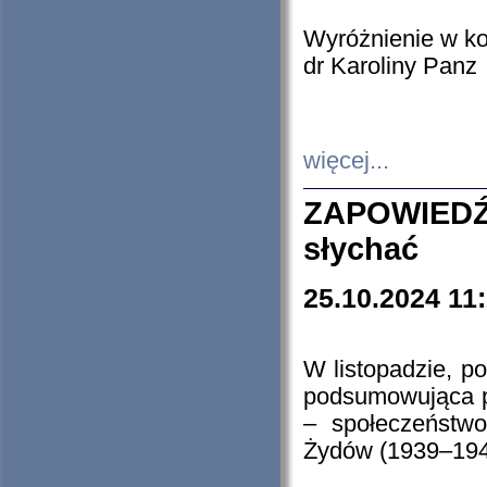
Wyróżnienie w k
dr Karoliny Panz
więcej...
ZAPOWIEDŹ
słychać
25.10.2024 11
W listopadzie, p
podsumowująca p
– społeczeństw
Żydów (1939–194