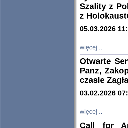
Szality z Po
z Holokaust
05.03.2026 11
więcej...
Otwarte Se
Panz, Zakop
czasie Zagł
03.02.2026 07
więcej...
Call for A