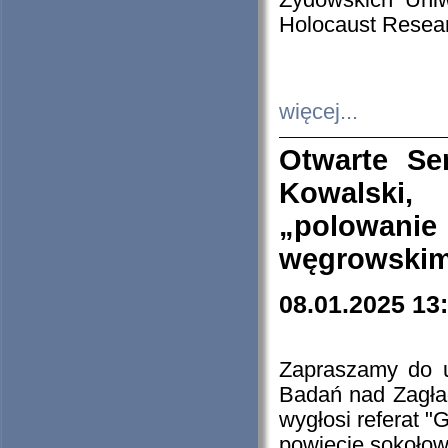
Żydowskich Uniw
Holocaust Resear
więcej...
Otwarte Se
Kowalski, 
„polowanie
węgrowskim.
08.01.2025 13
Zapraszamy do 
Badań nad Zagła
wygłosi referat "
powiecie sokołow