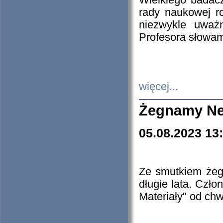
Wielkiego badacz
rady naukowej ro
niezwykle uważn
Profesora słowam
więcej...
Żegnamy Ne
05.08.2023 13
Ze smutkiem żeg
długie lata. Czł
Materiały" od chw