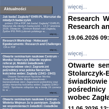
więcej...
Aktualności
Research W
Jak badać Zagładę? EHRI-PL Warsztat dla
młodych badaczy/ek
pobierz CfA w PDF Jak badać Zagładę? EHRI-PL
Research an
Warsztat dla młodych badaczy/ek – 13-17 września
2026, Oświęcim Centrum Badań nad Zagładą
Żydów IFiS PAN (członek polskiego w...
więcej...
19.06.2026 09
Research Workshop - Holocaust
Egodocuments: Research and Challenges
CfA in PDF ...
więcej...
więcej...
Otwarte seminarium naukowe Centrum -
Monika Stolarczyk-Bilardie wygłosi
Otwarte se
referat pt. Mobilni świadkowie i
transnarodowe sieci: Zagraniczni
pośrednicy oraz polska hierarchia
Stolarczyk-
kościelna wobec Zagłady (1941–1943)
Otwarte Seminarium Naukowe Monika
świadkowie
Stolarczyk-Bilardie Mobilni świadkowie i
transnarodowe sieci: Zagraniczni pośrednicy oraz
polska hierarchia kościelna wobec Zagłady (1941–
pośrednicy
1943) Spotkanie odbędzie się w środę 24 czerwca
br. w ...
więcej...
wobec Zagła
Otwarte seminarium naukowe Centrum -
Wioletta Wejman Ja to pamiętam. Zagłada
we wspomnieniach świadkiń i świadków
11.06.2026 12