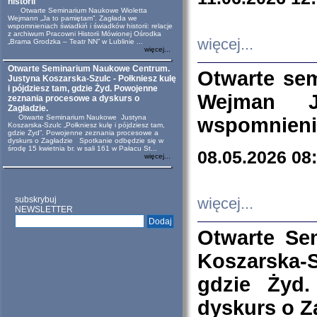
historii
Otwarte Seminarium Naukowe Wioletta
Wejmann „Ja to pamiętam”. Zagłada we
wspomnieniach świadkiń i świadków historii: relacje
z archiwum Pracowni Historii Mówionej Ośrodka
więcej...
„Brama Grodzka – Teatr NN” w Lublinie ...
więcej...
Otwarte Seminarium Naukowe Centrum.
Otwarte se
Justyna Koszarska-Szulc - Połkniesz kulę
i pójdziesz tam, gdzie Żyd. Powojenne
Wejman 
zeznania procesowe a dyskurs o
Zagładzie.
Otwarte Seminarium Naukowe Justyna
wspomnienia
Koszarska-Szulc „Połkniesz kulę i pójdziesz tam,
gdzie Żyd”. Powojenne zeznania procesowe a
dyskurs o Zagładzie Spotkanie odbędzie się w
środę 15 kwietnia br. w sali 161 w Pałacu St...
08.05.2026 08
więcej...
subskrybuj
więcej...
NEWSLETTER
Otwarte Se
Koszarska-S
gdzie Żyd
dyskurs o Z