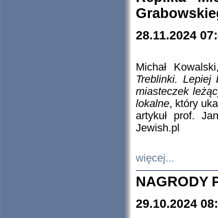
Grabowskieg
28.11.2024 07
Michał Kowalski
Treblinki. Lepie
miasteczek leżąc
lokalne
, który uk
artykuł prof. J
Jewish.pl
więcej...
NAGRODY P
29.10.2024 08