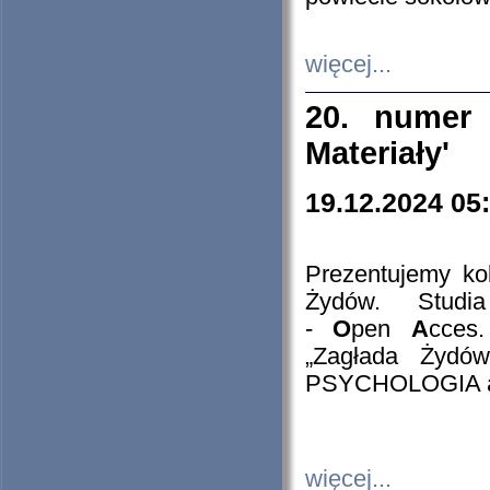
więcej...
20. numer 
Materiały'
19.12.2024 05
Prezentujemy kol
Żydów. Stud
-
O
pen
A
cces
„Zagłada Żydów
PSYCHOLOGIA 
więcej...