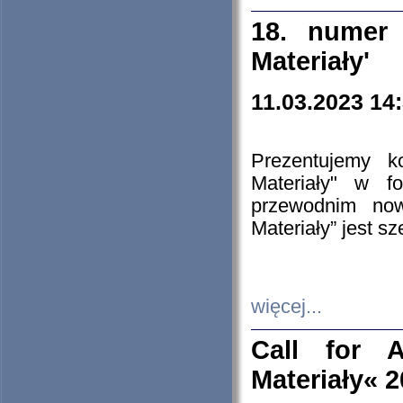
18. numer 
Materiały'
11.03.2023 14
Prezentujemy k
Materiały" w 
przewodnim now
Materiały” jest s
więcej...
Call for A
Materiały« 