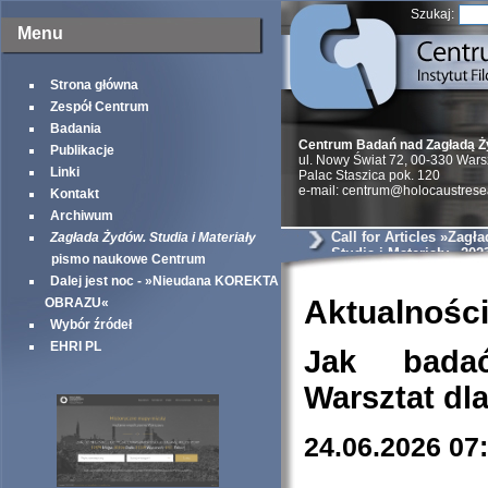
Szukaj:
Menu
Strona główna
Zespół Centrum
Badania
Centrum Badań nad Zagładą 
Publikacje
ul. Nowy Świat 72, 00-330 War
Linki
Palac Staszica pok. 120
e-mail: centrum@holocaustrese
Kontakt
Archiwum
Call for Articles »Zagł
Zagłada Żydów. Studia i Materiały
Studia i Materiały« 202
pismo naukowe Centrum
Dalej jest noc - »Nieudana KOREKTA
Aktualnośc
OBRAZU«
Wybór źródeł
EHRI PL
Jak bada
Warsztat dl
24.06.2026 07