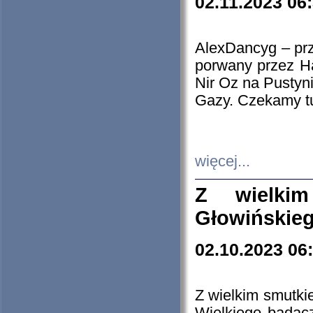
02.11.2023 06
AlexDancyg – przy
porwany przez H
Nir Oz na Pustyn
Gazy. Czekamy tu
więcej...
Z wielki
Głowińskie
02.10.2023 06
Z wielkim smutki