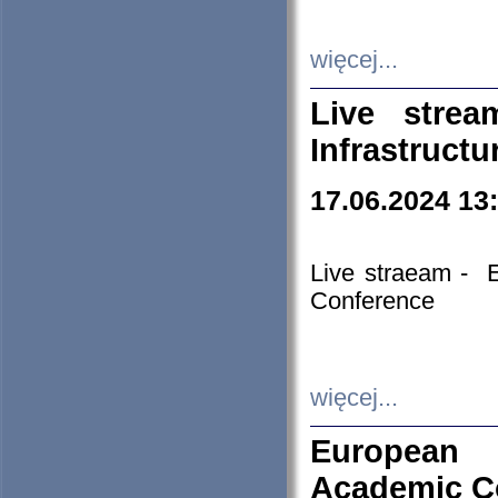
więcej...
Live stre
Infrastruct
17.06.2024 13
Live straeam - 
Conference
więcej...
European H
Academic C