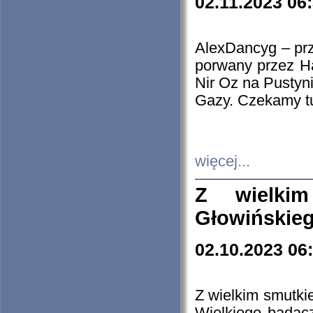
02.11.2023 06
AlexDancyg – przy
porwany przez H
Nir Oz na Pustyn
Gazy. Czekamy tu
więcej...
Z wielki
Głowińskie
02.10.2023 06
Z wielkim smutki