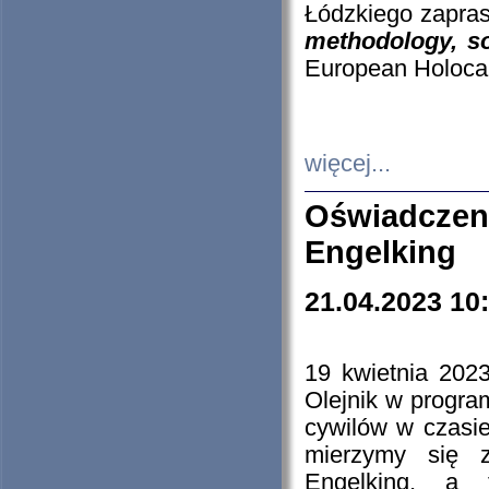
Łódzkiego zapras
methodology, so
European Holocau
więcej...
Oświadczen
Engelking
21.04.2023 10
19 kwietnia 2023
Olejnik w progra
cywilów w czasie
mierzymy się z
Engelking, a 