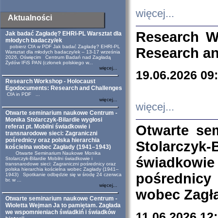
więcej...
Aktualności
Research W
Jak badać Zagładę? EHRI-PL Warsztat dla
młodych badaczy/ek
pobierz CfA w PDF Jak badać Zagładę? EHRI-PL
Research an
Warsztat dla młodych badaczy/ek – 13-17 września
2026, Oświęcim Centrum Badań nad Zagładą
Żydów IFiS PAN (członek polskiego w...
więcej...
19.06.2026 09
Research Workshop - Holocaust
Egodocuments: Research and Challenges
CfA in PDF ...
więcej...
więcej...
Otwarte seminarium naukowe Centrum -
Monika Stolarczyk-Bilardie wygłosi
Otwarte se
referat pt. Mobilni świadkowie i
transnarodowe sieci: Zagraniczni
pośrednicy oraz polska hierarchia
Stolarczyk-
kościelna wobec Zagłady (1941–1943)
Otwarte Seminarium Naukowe Monika
świadkowie
Stolarczyk-Bilardie Mobilni świadkowie i
transnarodowe sieci: Zagraniczni pośrednicy oraz
polska hierarchia kościelna wobec Zagłady (1941–
pośrednicy
1943) Spotkanie odbędzie się w środę 24 czerwca
br. w ...
więcej...
wobec Zagła
Otwarte seminarium naukowe Centrum -
Wioletta Wejman Ja to pamiętam. Zagłada
we wspomnieniach świadkiń i świadków
11.06.2026 12