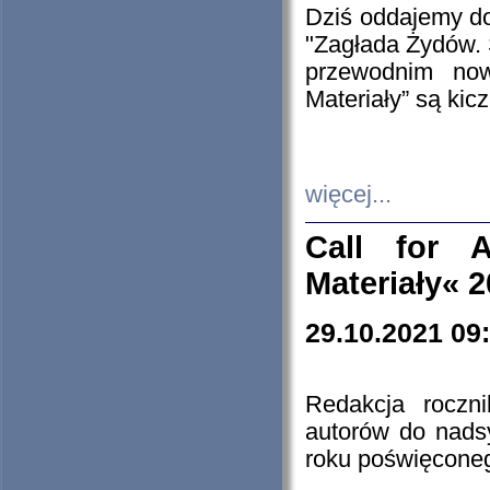
Dziś oddajemy 
"Zagłada Żydów. 
przewodnim now
Materiały” są kic
więcej...
Call for A
Materiały« 
29.10.2021 09
Redakcja roczn
autorów do nads
roku poświęcone