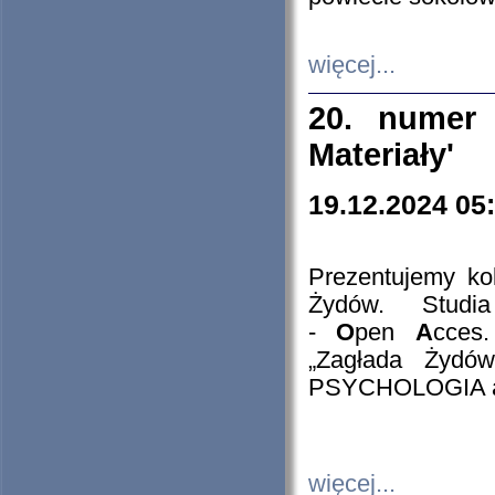
więcej...
20. numer 
Materiały'
19.12.2024 05
Prezentujemy kol
Żydów. Stud
-
O
pen
A
cces
„Zagłada Żydów
PSYCHOLOGIA 
więcej...