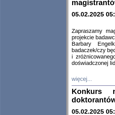
magistrantó
05.02.2025 05
Zapraszamy mag
projekcie badaw
Barbary Engel
badaczek/czy będ
i zróżnicowaneg
doświadczonej lid
więcej...
Konkurs n
doktorantó
05.02.2025 05