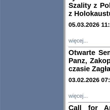
Szality z Po
z Holokaust
05.03.2026 11
więcej...
Otwarte Se
Panz, Zakop
czasie Zagł
03.02.2026 07
więcej...
Call for A