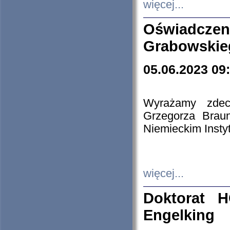
więcej...
Oświadczen
Grabowskie
05.06.2023 09
Wyrażamy zdecy
Grzegorza Brau
Niemieckim Insty
więcej...
Doktorat H
Engelking