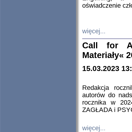
oświadczenie cz
więcej...
Call for A
Materiały« 
15.03.2023 13
Redakcja roczn
autorów do nads
rocznika w 202
ZAGŁADA i PS
więcej...