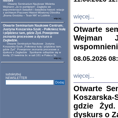
historii
Otwarte Seminarium Naukowe Wioletta
Wejmann „Ja to pamiętam”. Zagłada we
wspomnieniach świadkiń i świadków historii: relacje
z archiwum Pracowni Historii Mówionej Ośrodka
więcej...
„Brama Grodzka – Teatr NN” w Lublinie ...
więcej...
Otwarte Seminarium Naukowe Centrum.
Otwarte se
Justyna Koszarska-Szulc - Połkniesz kulę
i pójdziesz tam, gdzie Żyd. Powojenne
Wejman 
zeznania procesowe a dyskurs o
Zagładzie.
Otwarte Seminarium Naukowe Justyna
wspomnienia
Koszarska-Szulc „Połkniesz kulę i pójdziesz tam,
gdzie Żyd”. Powojenne zeznania procesowe a
dyskurs o Zagładzie Spotkanie odbędzie się w
środę 15 kwietnia br. w sali 161 w Pałacu St...
08.05.2026 08
więcej...
subskrybuj
więcej...
NEWSLETTER
Otwarte Se
Koszarska-S
gdzie Żyd
dyskurs o Z