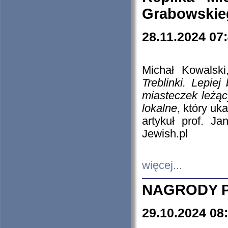
Grabowskieg
28.11.2024 07
Michał Kowalski
Treblinki. Lepie
miasteczek leżąc
lokalne
, który uk
artykuł prof. J
Jewish.pl
więcej...
NAGRODY P
29.10.2024 08