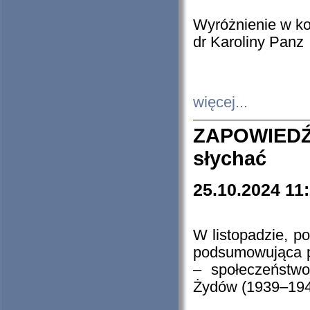
Wyróżnienie w k
dr Karoliny Panz
więcej...
ZAPOWIEDŹ
słychać
25.10.2024 11
W listopadzie, p
podsumowująca p
– społeczeństw
Żydów (1939–194