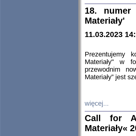
18. numer 
Materiały'
11.03.2023 14
Prezentujemy k
Materiały" w 
przewodnim now
Materiały” jest s
więcej...
Call for A
Materiały« 