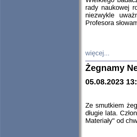
Wielkiego badacz
rady naukowej ro
niezwykle uważn
Profesora słowam
więcej...
Żegnamy Ne
05.08.2023 13
Ze smutkiem żeg
długie lata. Czł
Materiały" od chw