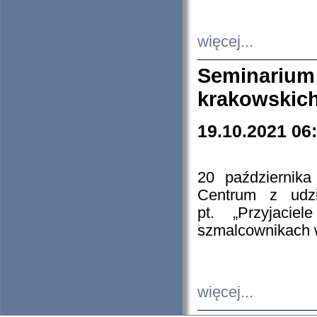
więcej...
Seminarium
krakowskich
19.10.2021 06
20 październik
Centrum z udzia
pt. „Przyjacie
szmalcownikach
więcej...