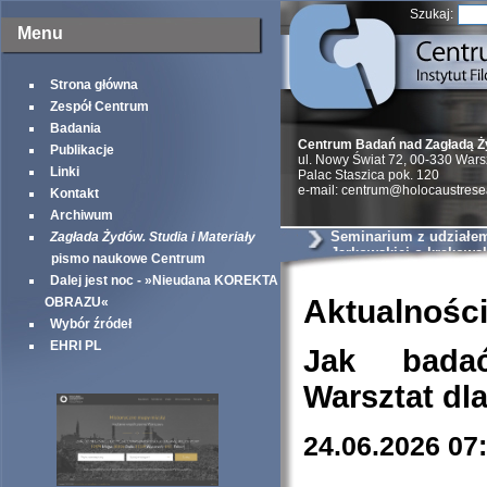
Szukaj:
Menu
Strona główna
Zespół Centrum
Badania
Centrum Badań nad Zagładą 
Publikacje
ul. Nowy Świat 72, 00-330 War
Linki
Palac Staszica pok. 120
e-mail: centrum@holocaustrese
Kontakt
Archiwum
Seminarium z udziałem 
Zagłada Żydów. Studia i Materiały
Jarkowskiej o krakows
pismo naukowe Centrum
szantażystach i szmal
Dalej jest noc - »Nieudana KOREKTA
Aktualnośc
OBRAZU«
Wybór źródeł
EHRI PL
Jak bada
Warsztat dl
24.06.2026 07