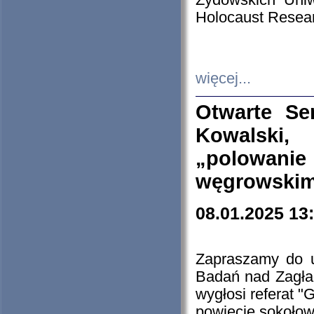
Żydowskich Uniw
Holocaust Resear
więcej...
Otwarte Se
Kowalski, 
„polowanie
węgrowskim.
08.01.2025 13
Zapraszamy do 
Badań nad Zagła
wygłosi referat "
powiecie sokołow