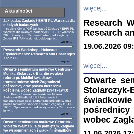
więcej...
Aktualności
Research W
Jak badać Zagładę? EHRI-PL Warsztat dla
młodych badaczy/ek
pobierz CfA w PDF Jak badać Zagładę? EHRI-PL
Research an
Warsztat dla młodych badaczy/ek – 13-17 września
2026, Oświęcim Centrum Badań nad Zagładą
Żydów IFiS PAN (członek polskiego w...
więcej...
19.06.2026 09
Research Workshop - Holocaust
Egodocuments: Research and Challenges
CfA in PDF ...
więcej...
więcej...
Otwarte seminarium naukowe Centrum -
Monika Stolarczyk-Bilardie wygłosi
Otwarte se
referat pt. Mobilni świadkowie i
transnarodowe sieci: Zagraniczni
pośrednicy oraz polska hierarchia
Stolarczyk-
kościelna wobec Zagłady (1941–1943)
Otwarte Seminarium Naukowe Monika
świadkowie
Stolarczyk-Bilardie Mobilni świadkowie i
transnarodowe sieci: Zagraniczni pośrednicy oraz
polska hierarchia kościelna wobec Zagłady (1941–
pośrednicy
1943) Spotkanie odbędzie się w środę 24 czerwca
br. w ...
więcej...
wobec Zagła
Otwarte seminarium naukowe Centrum -
Wioletta Wejman Ja to pamiętam. Zagłada
we wspomnieniach świadkiń i świadków
11.06.2026 12