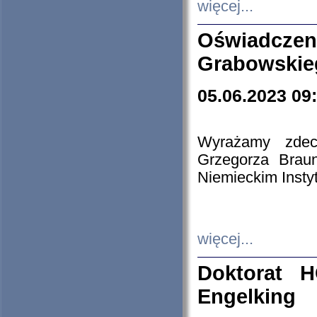
więcej...
Oświadczen
Grabowskie
05.06.2023 09
Wyrażamy zdecy
Grzegorza Brau
Niemieckim Insty
więcej...
Doktorat H
Engelking