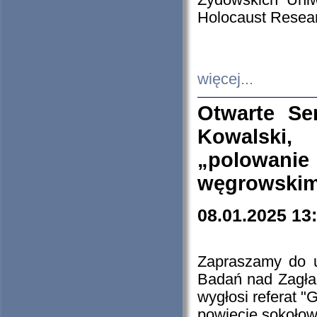
Żydowskich Uniw
Holocaust Resear
więcej...
Otwarte Se
Kowalski, 
„polowanie
węgrowskim.
08.01.2025 13
Zapraszamy do 
Badań nad Zagła
wygłosi referat "
powiecie sokołow