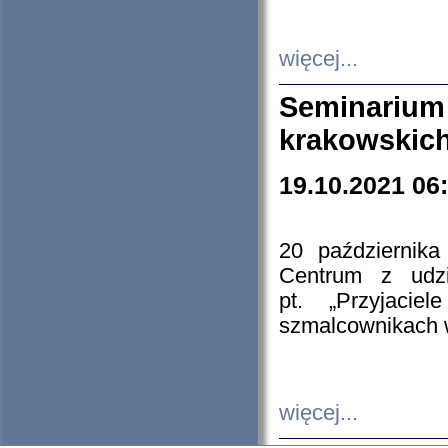
więcej...
Seminarium
krakowskich
19.10.2021 06
20 październik
Centrum z udzia
pt. „Przyjacie
szmalcownikach
więcej...