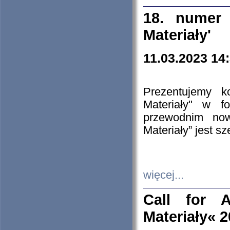
18. numer 
Materiały'
11.03.2023 14
Prezentujemy k
Materiały" w 
przewodnim now
Materiały” jest s
więcej...
Call for A
Materiały« 