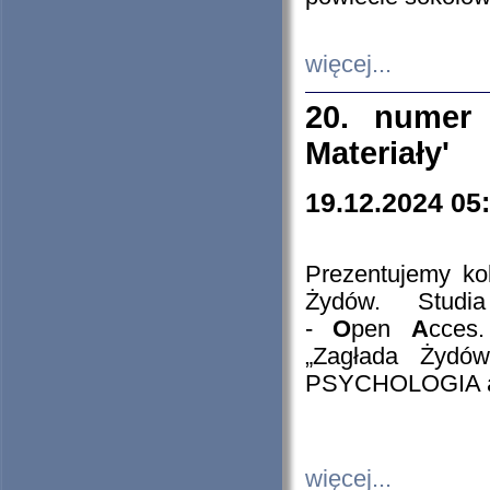
więcej...
20. numer 
Materiały'
19.12.2024 05
Prezentujemy kol
Żydów. Stud
-
O
pen
A
cces
„Zagłada Żydów
PSYCHOLOGIA 
więcej...