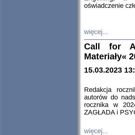
oświadczenie cz
więcej...
Call for A
Materiały« 
15.03.2023 13
Redakcja roczn
autorów do nads
rocznika w 202
ZAGŁADA i PS
więcej...