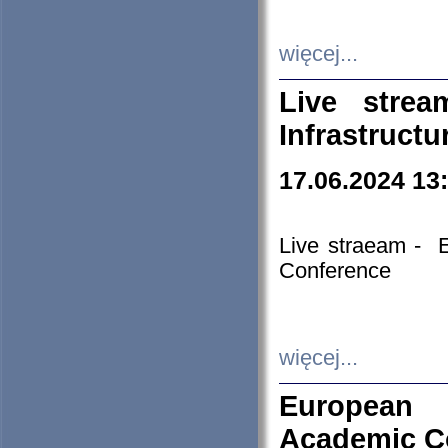
więcej...
Live stre
Infrastruct
17.06.2024 13
Live straeam - 
Conference
więcej...
European H
Academic C