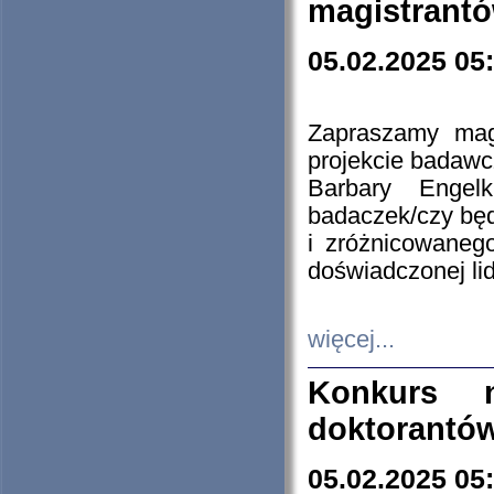
magistrantó
05.02.2025 05
Zapraszamy mag
projekcie badaw
Barbary Engel
badaczek/czy będ
i zróżnicowaneg
doświadczonej lid
więcej...
Konkurs n
doktorantó
05.02.2025 05