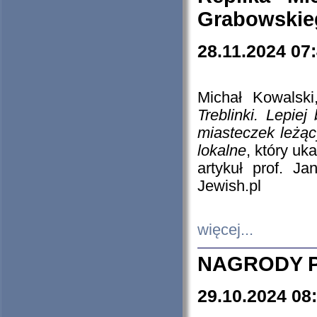
Grabowskieg
28.11.2024 07
Michał Kowalski
Treblinki. Lepie
miasteczek leżąc
lokalne
, który uk
artykuł prof. J
Jewish.pl
więcej...
NAGRODY P
29.10.2024 08