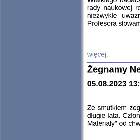
Wielkiego badacz
rady naukowej ro
niezwykle uważn
Profesora słowam
więcej...
Żegnamy Ne
05.08.2023 13
Ze smutkiem żeg
długie lata. Czł
Materiały" od chw