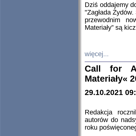
Dziś oddajemy 
"Zagłada Żydów. 
przewodnim now
Materiały” są kic
więcej...
Call for A
Materiały« 
29.10.2021 09
Redakcja roczn
autorów do nads
roku poświęcone