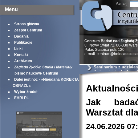
Szukaj:
Menu
Strona główna
Zespół Centrum
Badania
Centrum Badań nad Zagładą 
Publikacje
ul. Nowy Świat 72, 00-330 War
Linki
Palac Staszica pok. 120
e-mail: centrum@holocaustrese
Kontakt
Archiwum
Seminarium z udziałem 
Zagłada Żydów. Studia i Materiały
Jarkowskiej o krakows
pismo naukowe Centrum
szantażystach i szmal
Dalej jest noc - »Nieudana KOREKTA
Aktualnośc
OBRAZU«
Wybór źródeł
EHRI PL
Jak bada
Warsztat dl
24.06.2026 07