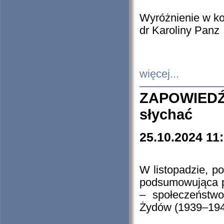
Wyróżnienie w k
dr Karoliny Panz
więcej...
ZAPOWIEDŹ
słychać
25.10.2024 11
W listopadzie, p
podsumowująca p
– społeczeństw
Żydów (1939–194