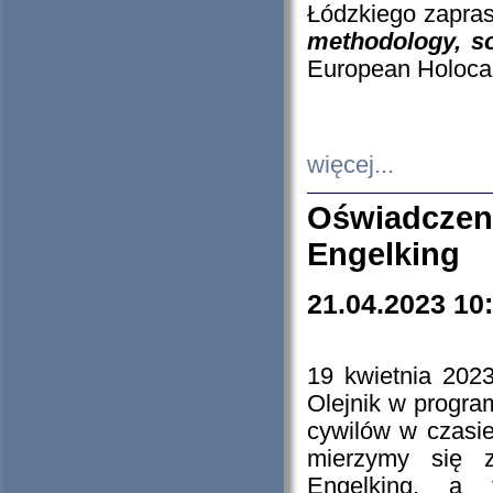
Łódzkiego zapras
methodology, so
European Holocau
więcej...
Oświadczen
Engelking
21.04.2023 10
19 kwietnia 2023
Olejnik w progra
cywilów w czasie
mierzymy się z
Engelking, a 