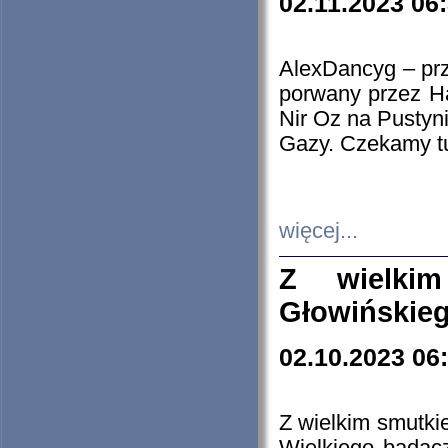
02.11.2023 06
AlexDancyg – przy
porwany przez H
Nir Oz na Pustyn
Gazy. Czekamy tu
więcej...
Z wielki
Głowińskie
02.10.2023 06
Z wielkim smutki