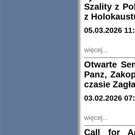
Szality z Po
z Holokaust
05.03.2026 11
więcej...
Otwarte Se
Panz, Zakop
czasie Zagł
03.02.2026 07
więcej...
Call for A