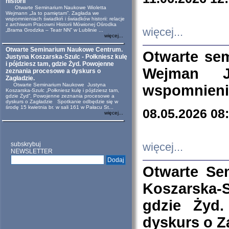
historii
Otwarte Seminarium Naukowe Wioletta
Wejmann „Ja to pamiętam”. Zagłada we
wspomnieniach świadkiń i świadków historii: relacje
z archiwum Pracowni Historii Mówionej Ośrodka
więcej...
„Brama Grodzka – Teatr NN” w Lublinie ...
więcej...
Otwarte Seminarium Naukowe Centrum.
Otwarte se
Justyna Koszarska-Szulc - Połkniesz kulę
i pójdziesz tam, gdzie Żyd. Powojenne
Wejman 
zeznania procesowe a dyskurs o
Zagładzie.
Otwarte Seminarium Naukowe Justyna
wspomnienia
Koszarska-Szulc „Połkniesz kulę i pójdziesz tam,
gdzie Żyd”. Powojenne zeznania procesowe a
dyskurs o Zagładzie Spotkanie odbędzie się w
środę 15 kwietnia br. w sali 161 w Pałacu St...
08.05.2026 08
więcej...
subskrybuj
więcej...
NEWSLETTER
Otwarte Se
Koszarska-S
gdzie Żyd
dyskurs o Z