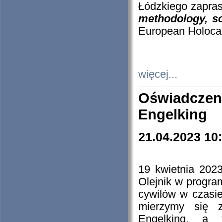
Łódzkiego zapras
methodology, so
European Holocau
więcej...
Oświadczen
Engelking
21.04.2023 10
19 kwietnia 2023
Olejnik w progra
cywilów w czasie
mierzymy się z
Engelking, a 