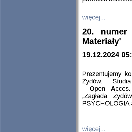
więcej...
20. numer 
Materiały'
19.12.2024 05
Prezentujemy kol
Żydów. Stud
-
O
pen
A
cces
„Zagłada Żydów
PSYCHOLOGIA 
więcej...