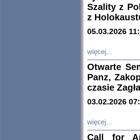
Szality z Po
z Holokaust
05.03.2026 11
więcej...
Otwarte Se
Panz, Zakop
czasie Zagł
03.02.2026 07
więcej...
Call for A