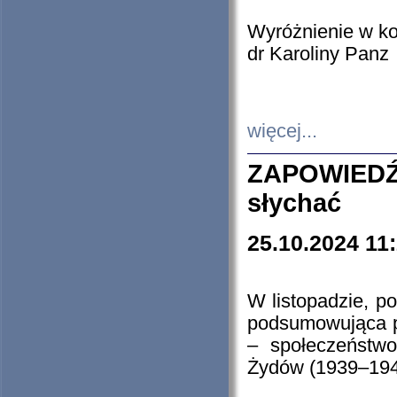
Wyróżnienie w k
dr Karoliny Panz
więcej...
ZAPOWIEDŹ
słychać
25.10.2024 11
W listopadzie, p
podsumowująca p
– społeczeństw
Żydów (1939–194