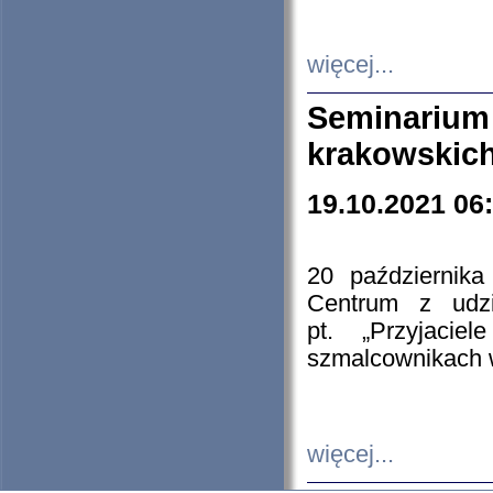
więcej...
Seminarium
krakowskich
19.10.2021 06
20 październik
Centrum z udzia
pt. „Przyjacie
szmalcownikach
więcej...