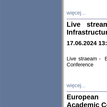
więcej...
Live stre
Infrastruct
17.06.2024 13
Live straeam - 
Conference
więcej...
European H
Academic C