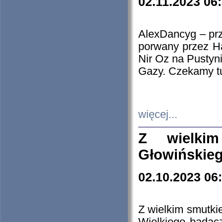
02.11.2023 06
AlexDancyg – przy
porwany przez H
Nir Oz na Pustyn
Gazy. Czekamy tu
więcej...
Z wielki
Głowińskie
02.10.2023 06
Z wielkim smutki