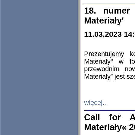
18. numer 
Materiały'
11.03.2023 14
Prezentujemy k
Materiały" w 
przewodnim now
Materiały” jest s
więcej...
Call for A
Materiały« 