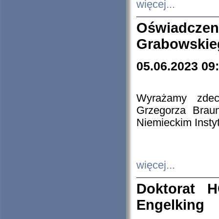
więcej...
Oświadczen
Grabowskie
05.06.2023 09
Wyrażamy zdecy
Grzegorza Brau
Niemieckim Insty
więcej...
Doktorat H
Engelking