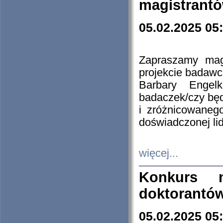
magistrantó
05.02.2025 05
Zapraszamy mag
projekcie badaw
Barbary Engel
badaczek/czy będ
i zróżnicowaneg
doświadczonej lid
więcej...
Konkurs n
doktorantó
05.02.2025 05