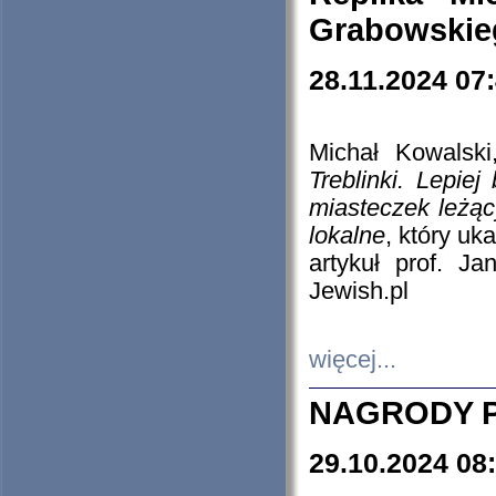
Grabowskieg
28.11.2024 07
Michał Kowalski
Treblinki. Lepie
miasteczek leżąc
lokalne
, który uk
artykuł prof. J
Jewish.pl
więcej...
NAGRODY P
29.10.2024 08