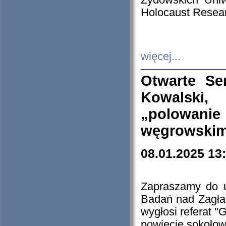
Żydowskich Uniw
Holocaust Resear
więcej...
Otwarte Se
Kowalski, 
„polowanie
węgrowskim.
08.01.2025 13
Zapraszamy do 
Badań nad Zagła
wygłosi referat "
powiecie sokołow