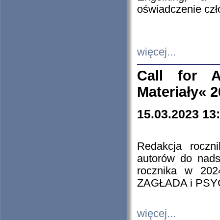
oświadczenie cz
więcej...
Call for A
Materiały« 
15.03.2023 13
Redakcja roczn
autorów do nads
rocznika w 202
ZAGŁADA i PS
więcej...