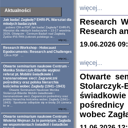
więcej...
Aktualności
Research W
Jak badać Zagładę? EHRI-PL Warsztat dla
młodych badaczy/ek
pobierz CfA w PDF Jak badać Zagładę? EHRI-PL
Research an
Warsztat dla młodych badaczy/ek – 13-17 września
2026, Oświęcim Centrum Badań nad Zagładą
Żydów IFiS PAN (członek polskiego w...
więcej...
19.06.2026 09
Research Workshop - Holocaust
Egodocuments: Research and Challenges
CfA in PDF ...
więcej...
więcej...
Otwarte seminarium naukowe Centrum -
Monika Stolarczyk-Bilardie wygłosi
Otwarte se
referat pt. Mobilni świadkowie i
transnarodowe sieci: Zagraniczni
pośrednicy oraz polska hierarchia
Stolarczyk-
kościelna wobec Zagłady (1941–1943)
Otwarte Seminarium Naukowe Monika
świadkowie
Stolarczyk-Bilardie Mobilni świadkowie i
transnarodowe sieci: Zagraniczni pośrednicy oraz
polska hierarchia kościelna wobec Zagłady (1941–
pośrednicy
1943) Spotkanie odbędzie się w środę 24 czerwca
br. w ...
więcej...
wobec Zagła
Otwarte seminarium naukowe Centrum -
Wioletta Wejman Ja to pamiętam. Zagłada
we wspomnieniach świadkiń i świadków
11.06.2026 12