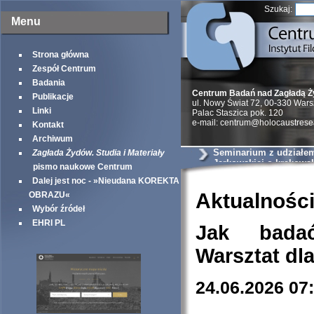
Szukaj:
Menu
Strona główna
Zespół Centrum
Badania
Centrum Badań nad Zagładą 
Publikacje
ul. Nowy Świat 72, 00-330 War
Linki
Palac Staszica pok. 120
e-mail: centrum@holocaustrese
Kontakt
Archiwum
Seminarium z udziałem 
Zagłada Żydów. Studia i Materiały
Jarkowskiej o krakows
pismo naukowe Centrum
szantażystach i szmal
Dalej jest noc - »Nieudana KOREKTA
Aktualnośc
OBRAZU«
Wybór źródeł
EHRI PL
Jak bada
Warsztat dl
24.06.2026 07