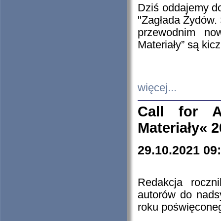
Dziś oddajemy 
"Zagłada Żydów. 
przewodnim now
Materiały” są kic
więcej...
Call for A
Materiały« 
29.10.2021 09
Redakcja roczn
autorów do nads
roku poświęcone