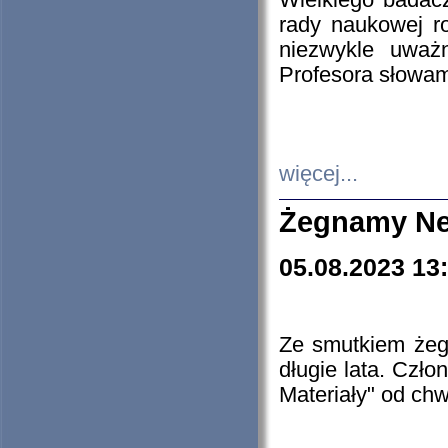
Wielkiego badacz
rady naukowej ro
niezwykle uważn
Profesora słowam
więcej...
Żegnamy Ne
05.08.2023 13
Ze smutkiem żeg
długie lata. Czł
Materiały" od chw