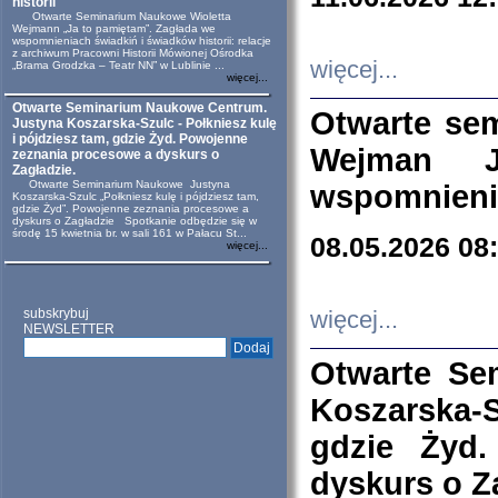
historii
Otwarte Seminarium Naukowe Wioletta
Wejmann „Ja to pamiętam”. Zagłada we
wspomnieniach świadkiń i świadków historii: relacje
z archiwum Pracowni Historii Mówionej Ośrodka
więcej...
„Brama Grodzka – Teatr NN” w Lublinie ...
więcej...
Otwarte Seminarium Naukowe Centrum.
Otwarte se
Justyna Koszarska-Szulc - Połkniesz kulę
i pójdziesz tam, gdzie Żyd. Powojenne
Wejman 
zeznania procesowe a dyskurs o
Zagładzie.
Otwarte Seminarium Naukowe Justyna
wspomnienia
Koszarska-Szulc „Połkniesz kulę i pójdziesz tam,
gdzie Żyd”. Powojenne zeznania procesowe a
dyskurs o Zagładzie Spotkanie odbędzie się w
środę 15 kwietnia br. w sali 161 w Pałacu St...
08.05.2026 08
więcej...
subskrybuj
więcej...
NEWSLETTER
Otwarte Se
Koszarska-S
gdzie Żyd
dyskurs o Z