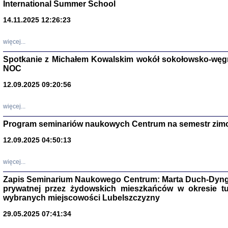
International Summer School
14.11.2025 12:26:23
więcej...
Spotkanie z Michałem Kowalskim wokół sokołowsko-węg
NOC
12.09.2025 09:20:56
więcej...
Program seminariów naukowych Centrum na semestr zim
Zagłada Żyd
Studia i Mater
12.09.2025 04:50:13
nr 14, R. 201
Warszawa 20
więcej...
Zapis Seminarium Naukowego Centrum: Marta Duch-Dyng
prywatnej przez żydowskich mieszkańców w okresie t
wybranych miejscowości Lubelszczyzny
29.05.2025 07:41:34