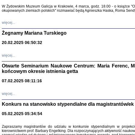
Warszawa 
W Żydowskim Muzeum Galicja w Krakowie, 4 marca, godz. 18.00 - o książce "Ot
okupowanych ziemiach polskich" rozmawiać będą Agnieszka Haska, Roma Sendyk
więcej...
Żegnamy Mariana Turskiego
20.02.2025 06:50:32
Zapisk
Tadeusz Obremski, opra
więcej...
Otwarte Seminarium Naukowe Centrum: Maria Ferenc, Mor
końcowym okresie istnienia getta
07.02.2025 08:11:16
więcej...
PO WOJNIE
Pisma Kopla
Konkurs na stanowisko stypendialne dla magistrantów/ek
Warszawie
oprac. i wst
05.02.2025 05:34:54
Warszawa 
Zapraszamy magistrantów do udziału w konkursie stypendialnym w proje
kierownictwem prof. Barbary Engelking. Dla rozpoczynających aktywność nauko