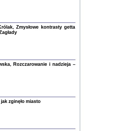
kiego Żyda wspomnienia, łzy i myśli
Zapiski z okupacyjnej Warszawy
konowski, oprac. Marta Janczewska
rólak, Zmysłowe kontrasty getta
Warszawa 2020
 Zagłady
Y TE SŁOWA JEST PRACOWNIKIEM
ska, Rozczarowanie i nadzieja –
GETTOWEJ INSTYTUCJI ...
nnika' i inne pisma z łódzkiego getta
 z jidysz, oprac. i wstęp. Monika Polit
Warszawa 2019
jak zginęło miasto
ETĘ NIEMIECKĄ ...
ny w ukryciu w Warszawie w latach 1943-1944
rg
,
oprac. i wstępem opatrzyła
Barbara Engelking
9