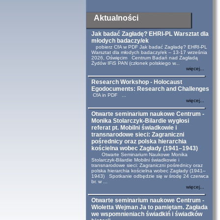
Aktualności
Jak badać Zagładę? EHRI-PL Warsztat dla
młodych badaczy/ek
pobierz CfA w PDF Jak badać Zagładę? EHRI-PL
Warsztat dla młodych badaczy/ek – 13-17 września
2026, Oświęcim Centrum Badań nad Zagładą
Żydów IFiS PAN (członek polskiego w...
więcej...
Research Workshop - Holocaust
Egodocuments: Research and Challenges
CfA in PDF ...
więcej...
Otwarte seminarium naukowe Centrum -
Monika Stolarczyk-Bilardie wygłosi
referat pt. Mobilni świadkowie i
transnarodowe sieci: Zagraniczni
pośrednicy oraz polska hierarchia
kościelna wobec Zagłady (1941–1943)
Otwarte Seminarium Naukowe Monika
Stolarczyk-Bilardie Mobilni świadkowie i
transnarodowe sieci: Zagraniczni pośrednicy oraz
polska hierarchia kościelna wobec Zagłady (1941–
1943) Spotkanie odbędzie się w środę 24 czerwca
br. w ...
więcej...
Otwarte seminarium naukowe Centrum -
Wioletta Wejman Ja to pamiętam. Zagłada
we wspomnieniach świadkiń i świadków