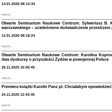
14.01.2026 08:14:34
Aryjs
więcej...
Sewek O
Otwarte Seminarium Naukowe Centrum: Sylweriusz B. K
warszawskiego – ucieleśnione doświadczenie przestrzeni
12.01.2026 08:18:24
więcej...
PISZĄC
Otwarte Seminarium Naukowe Centrum: Karolina Koprow
'z Dzie
dwa dyskursy o przyszłości Żydów w powojennej Polsce
Józef Zelkowicz, tłum.
28.11.2025 16:00:45
więcej...
Premiera książki Karolin Panz pt. Chciałabym opowiedzieć 
CZYTAJĄC GAZ
Dziennik pisa
24.11.2025 12:43:45
Jakub Hochbe
Warszawa 201
więcej...