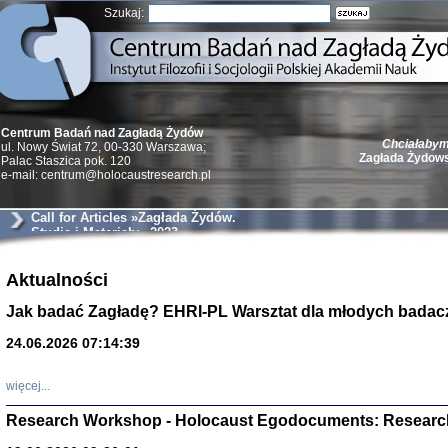
Szukaj:
Chciałabym 
Centrum Badań nad Zagładą Żydów
Zagłada Żydow
ul. Nowy Świat 72, 00-330 Warszawa;
Palac Staszica pok. 120
e-mail: centrum@holocaustresearch.pl
Call for Articles »Zagłada Żydów.
Studia i Materiały« 2023
Żydzi w walc
Germany 193
Aktualności
Natalia Aleksiun, 
Jak badać Zagładę? EHRI-PL Warsztat dla młodych badac
Deborah Dash Moor
Turski, Laurence 
(Arkadij Zelcer)
24.06.2026 07:14:39
red. Krzysztof Pe
Warszawa 20
więcej...
Research Workshop - Holocaust Egodocuments: Researc