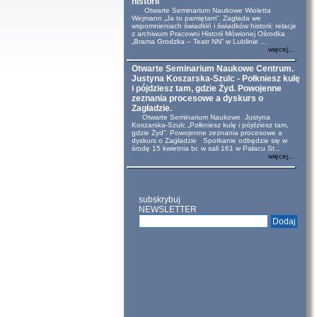
historii
Otwarte Seminarium Naukowe Wioletta
Wejmann „Ja to pamiętam”. Zagłada we
wspomnieniach świadkiń i świadków historii: relacje
z archiwum Pracowni Historii Mówionej Ośrodka
„Brama Grodzka – Teatr NN” w Lublinie ...
więcej...
Otwarte Seminarium Naukowe Centrum.
Justyna Koszarska-Szulc - Połkniesz kulę
i pójdziesz tam, gdzie Żyd. Powojenne
zeznania procesowe a dyskurs o
Zagładzie.
Otwarte Seminarium Naukowe Justyna
Koszarska-Szulc „Połkniesz kulę i pójdziesz tam,
gdzie Żyd”. Powojenne zeznania procesowe a
dyskurs o Zagładzie Spotkanie odbędzie się w
środę 15 kwietnia br. w sali 161 w Pałacu St...
więcej...
subskrybuj
NEWSLETTER