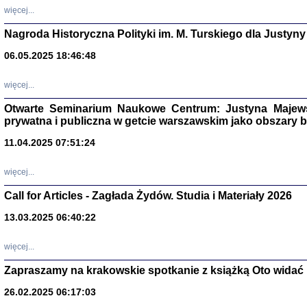
DALEJ JEST NOC. Los
więcej...
red. i wstę
Nagroda Historyczna Polityki im. M. Turskiego dla Justyny
06.05.2025 18:46:48
ŻADNA BLA
więcej...
Wspomnieni
Stanisław A
Warszawa 
Otwarte Seminarium Naukowe Centrum: Justyna Majewsk
prywatna i publiczna w getcie warszawskim jako obszary
11.04.2025 07:51:24
więcej...
Call for Articles - Zagłada Żydów. Studia i Materiały 2026
13.03.2025 06:40:22
więcej...
Zapraszamy na krakowskie spotkanie z książką Oto widać i
TYLEŚMY JU
Dziennik pi
26.02.2025 06:17:03
Clara Kram