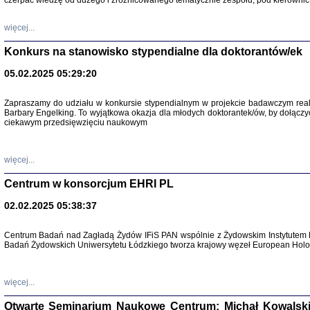
czerpać wiedzę od dużego i zróżnicowanego tematycznie zespołu, pod kierownic
więcej...
Konkurs na stanowisko stypendialne dla doktorantów/ek
05.02.2025 05:29:20
Zapraszamy do udziału w konkursie stypendialnym w projekcie badawczym rea
Barbary Engelking. To wyjątkowa okazja dla młodych doktorantek/ów, by dołączy
ciekawym przedsięwzięciu naukowym
SNY CHOCI
Okupacyjne 
Mazowieck
oprac. i ws
więcej...
Warszawa 
Centrum w konsorcjum EHRI PL
02.02.2025 05:38:37
Centrum Badań nad Zagładą Żydów IFiS PAN wspólnie z Żydowskim Instytutem 
Badań Żydowskich Uniwersytetu Łódzkiego tworza krajowy węzeł European Holoc
SZCZĘŚCIE JES
Losy kobiet ocalały
więcej...
Otwarte Seminarium Naukowe Centrum: Michał Kowalski, G