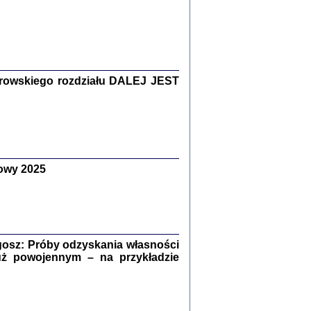
Zagłada Żydów.
Studia i Materiały
nr 15, R. 2019
Warszawa 2019
rowskiego rozdziału DALEJ JEST
owy 2025
ów.
iały
8
18
osz: Próby odzyskania własności
uż powojennym – na przykładzie