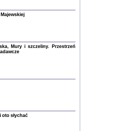
y Żydów w wybranych powiatach
okupowanej Polski
p Barbara Engelking, Jan Grabowski
 Majewskiej
Warszawa 2018
GA, ŻADNE KŁAMSTWO ...
a z warszawskiego getta
dler
,
oprac. i wstępem opatrzyła
Marta Janczewska
2018
a, Mury i szczeliny. Przestrzeń
 badawcze
Zagłada Żydów.
Studia i Materiały
nr 13, R. 2017
Warszawa 2017
 oto słychać
Ż PRZESZLI ...
sany w bunkrze (Żółkiew 1942-1944)
er
,
oprac. i wstępem opatrzyła Anna Wylegała