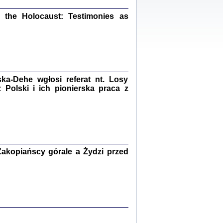
ów.
iały
the Holocaust: Testimonies as
1
21
a-Dehe wgłosi referat nt. Losy
NIESIE NAM KOLEJNA GODZINA ...
Polski i ich pionierska praca z
isany w ukryciu w latach 1943-1944
ara Engelking, tłum. z jidysz Monika
Polit
Warszawa 2020
akopiańscy górale a Żydzi przed
ów.
iały
0
20