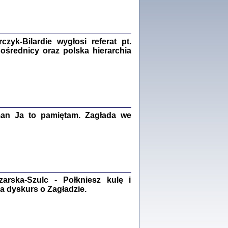
Zagłada Żydów.
Studia i Materiały
nr 18, R. 2022
Warszawa 2022
yk-Bilardie wygłosi referat pt.
pośrednicy oraz polska hierarchia
 iluzję, że żyjemy …
iętniki z Galicji Wschodniej
iszewa), Urman Jerzy Feliks, Strassler Szymon,
ndra Bańkowska
man Ja to pamiętam. Zagłada we
2
PAMIĘTNIK
Kalman Rotgeber
dra Bańkowska, wstęp Jacek Leociak
Warszawa 2021
rska-Szulc - Połkniesz kulę i
a dyskurs o Zagładzie.