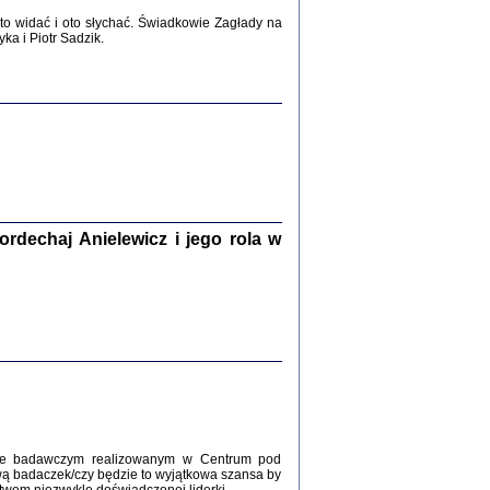
2017
o widać i oto słychać. Świadkowie Zagłady na
a i Piotr Sadzik.
WŚRÓD ZATRUTYCH NOŻY ...
i z getta i okupowanej Warszawy
c. i wstępem opatrzyła Agnieszka
Haska
Warszawa 2017
dechaj Anielewicz i jego rola w
, Z POMOCĄ BOŻĄ, JUŻ NIEBAWEM ...
 i Mirki Piżyców o życiu w getcie i okupowanej
ępem opatrzyła Barbara Engelking i Havi Dreifuss
2017
kcie badawczym realizowanym w Centrum pod
wą badaczek/czy będzie to wyjątkowa szansa by