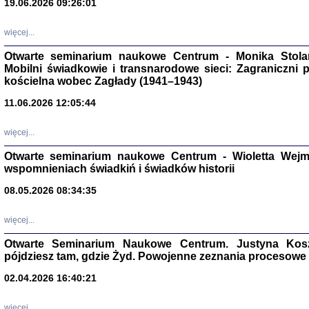
19.06.2026 09:26:01
więcej...
Otwarte seminarium naukowe Centrum - Monika Stolarcz
Mobilni świadkowie i transnarodowe sieci: Zagraniczni 
kościelna wobec Zagłady (1941–1943)
11.06.2026 12:05:44
Znowu mieliśmy
Dzienniki i pam
Binder Elza (El
więcej...
Wagner Rózia
oprac. Aleksa
Otwarte seminarium naukowe Centrum - Wioletta Wej
Warszawa 202
wspomnieniach świadkiń i świadków historii
08.05.2026 08:34:35
więcej...
oprac. Aleksan
Otwarte Seminarium Naukowe Centrum. Justyna Kosza
pójdziesz tam, gdzie Żyd. Powojenne zeznania procesowe 
02.04.2026 16:40:21
więcej...