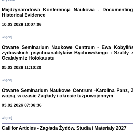
Zagłada Żyd
Studia i Mater
Międzynarodowa Konferencja Naukowa - Documenting 
nr 17, R. 202
Warszawa 20
Historical Evidence
10.03.2026 10:07:06
więcej...
Otwarte Seminarium Naukowe Centrum - Ewa Kobylińsk
NIE WIEMY CO PRZY
żydowskich psychoanalityków Bychowskiego i Szality z 
Dziennik p
Moszek Baum, oprac. Barb
Ocalałymi z Holokaustu
05.03.2026 11:10:20
więcej...
Otwarte Seminarium Naukowe Centrum -Karolina Panz, Z
wojną, w czasie Zagłady i okresie tużpowojennym
Zagłada Żyd
Studia i Mater
nr 16, R. 202
03.02.2026 07:36:36
Warszawa 20
więcej...
Call for Articles - Zagłada Żydów. Studia i Materiały 2027