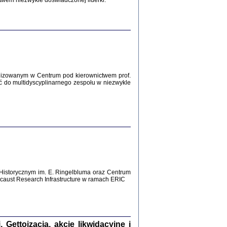
twem niezwykle doświadczonej liderki.
Zagłada Żydów.
Studia i Materiały
nr 12, R. 2016
Warszawa 2016
lizowanym w Centrum pod kierownictwem prof.
ć do multidyscyplinarnego zespołu w niezwykle
AŻ MAMY WSPANIAŁE ...
dzienniki Żydów z okolic Mińska
iego
tępem opatrzyła Barbara Engelking
2016
Historycznym im. E. Ringelbluma oraz Centrum
aust Research Infrastructure w ramach ERIC
T POSIADAĆ DOM POD ZIEMIĄ ...
ch z Zagłady w okolicach Dąbrowy
Tarnowskiej
oprac. i wstęp Jan Grabowski
Warszawa 2016
ettoizacja, akcje likwidacyjne i