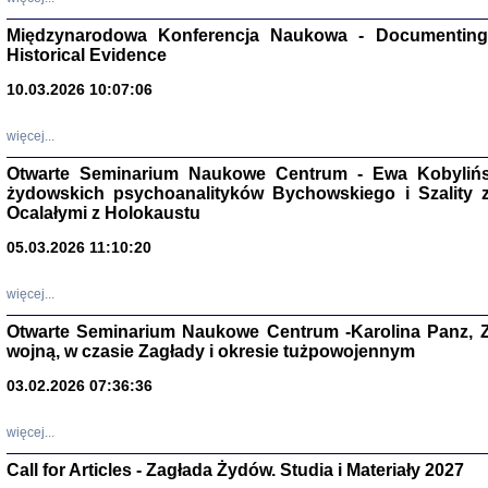
Zagłada Żyd
Studia i Mater
Międzynarodowa Konferencja Naukowa - Documenting 
nr 17, R. 202
Historical Evidence
Warszawa 20
10.03.2026 10:07:06
więcej...
Otwarte Seminarium Naukowe Centrum - Ewa Kobylińsk
NIE WIEMY CO PRZY
żydowskich psychoanalityków Bychowskiego i Szality z 
Dziennik p
Ocalałymi z Holokaustu
Moszek Baum, oprac. Barb
05.03.2026 11:10:20
więcej...
Otwarte Seminarium Naukowe Centrum -Karolina Panz, Z
wojną, w czasie Zagłady i okresie tużpowojennym
Zagłada Żyd
Studia i Mater
03.02.2026 07:36:36
nr 16, R. 202
Warszawa 20
więcej...
Call for Articles - Zagłada Żydów. Studia i Materiały 2027