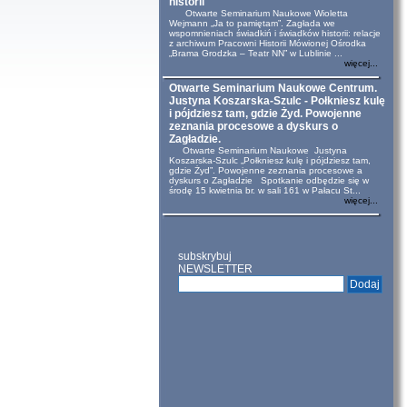
historii
Otwarte Seminarium Naukowe Wioletta
Wejmann „Ja to pamiętam”. Zagłada we
wspomnieniach świadkiń i świadków historii: relacje
z archiwum Pracowni Historii Mówionej Ośrodka
„Brama Grodzka – Teatr NN” w Lublinie ...
więcej...
Otwarte Seminarium Naukowe Centrum.
Justyna Koszarska-Szulc - Połkniesz kulę
i pójdziesz tam, gdzie Żyd. Powojenne
zeznania procesowe a dyskurs o
Zagładzie.
Otwarte Seminarium Naukowe Justyna
Koszarska-Szulc „Połkniesz kulę i pójdziesz tam,
gdzie Żyd”. Powojenne zeznania procesowe a
dyskurs o Zagładzie Spotkanie odbędzie się w
środę 15 kwietnia br. w sali 161 w Pałacu St...
więcej...
subskrybuj
NEWSLETTER