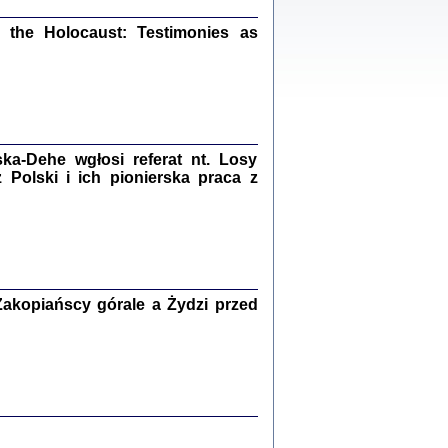
ów.
iały
the Holocaust: Testimonies as
1
21
a-Dehe wgłosi referat nt. Losy
NIESIE NAM KOLEJNA GODZINA ...
Polski i ich pionierska praca z
isany w ukryciu w latach 1943-1944
ara Engelking, tłum. z jidysz Monika
Polit
Warszawa 2020
akopiańscy górale a Żydzi przed
ów.
iały
0
20