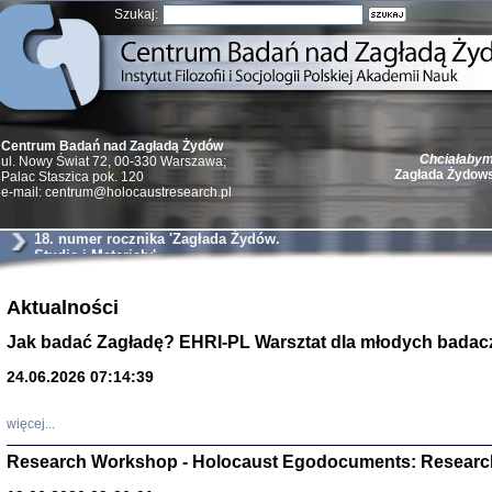
Szukaj:
Centrum Badań nad Zagładą Żydów
Chciałabym 
ul. Nowy Świat 72, 00-330 Warszawa;
Zagłada Żydow
Palac Staszica pok. 120
e-mail: centrum@holocaustresearch.pl
18. numer rocznika 'Zagłada Żydów.
Studia i Materiały'
Żydzi w walc
Aktualności
Germany 193
Natalia Aleksiun, 
Jak badać Zagładę? EHRI-PL Warsztat dla młodych badac
Deborah Dash Moor
Turski, Laurence 
(Arkadij Zelcer)
24.06.2026 07:14:39
red. Krzysztof Pe
Warszawa 20
więcej...
Research Workshop - Holocaust Egodocuments: Researc