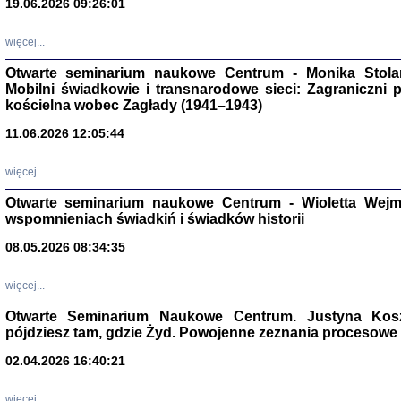
19.06.2026 09:26:01
więcej...
Otwarte seminarium naukowe Centrum - Monika Stolarcz
Mobilni świadkowie i transnarodowe sieci: Zagraniczni 
kościelna wobec Zagłady (1941–1943)
11.06.2026 12:05:44
Znowu mieliśmy
Dzienniki i pam
Binder Elza (El
więcej...
Wagner Rózia
oprac. Aleksa
Otwarte seminarium naukowe Centrum - Wioletta Wej
Warszawa 202
wspomnieniach świadkiń i świadków historii
08.05.2026 08:34:35
więcej...
oprac. Aleksan
Otwarte Seminarium Naukowe Centrum. Justyna Kosza
pójdziesz tam, gdzie Żyd. Powojenne zeznania procesowe 
02.04.2026 16:40:21
więcej...