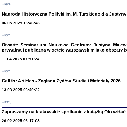
DALEJ JEST NOC. Los
więcej...
red. i wstę
Nagroda Historyczna Polityki im. M. Turskiego dla Justyny
06.05.2025 18:46:48
ŻADNA BLA
więcej...
Wspomnieni
Stanisław A
Otwarte Seminarium Naukowe Centrum: Justyna Majewsk
Warszawa 
prywatna i publiczna w getcie warszawskim jako obszary
11.04.2025 07:51:24
więcej...
Call for Articles - Zagłada Żydów. Studia i Materiały 2026
13.03.2025 06:40:22
więcej...
Zapraszamy na krakowskie spotkanie z książką Oto widać i
TYLEŚMY JU
26.02.2025 06:17:03
Dziennik pi
Clara Kram