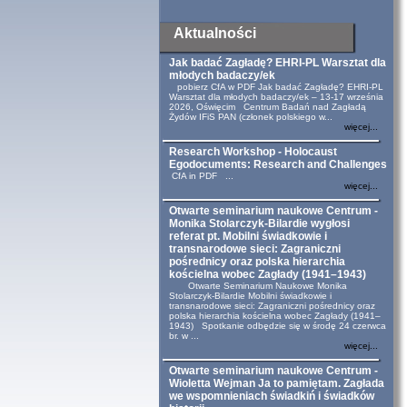
Aktualności
Jak badać Zagładę? EHRI-PL Warsztat dla
młodych badaczy/ek
pobierz CfA w PDF Jak badać Zagładę? EHRI-PL
Warsztat dla młodych badaczy/ek – 13-17 września
2026, Oświęcim Centrum Badań nad Zagładą
Żydów IFiS PAN (członek polskiego w...
więcej...
Research Workshop - Holocaust
Egodocuments: Research and Challenges
CfA in PDF ...
więcej...
Otwarte seminarium naukowe Centrum -
Monika Stolarczyk-Bilardie wygłosi
referat pt. Mobilni świadkowie i
transnarodowe sieci: Zagraniczni
pośrednicy oraz polska hierarchia
kościelna wobec Zagłady (1941–1943)
Otwarte Seminarium Naukowe Monika
Stolarczyk-Bilardie Mobilni świadkowie i
transnarodowe sieci: Zagraniczni pośrednicy oraz
polska hierarchia kościelna wobec Zagłady (1941–
1943) Spotkanie odbędzie się w środę 24 czerwca
br. w ...
więcej...
Otwarte seminarium naukowe Centrum -
Wioletta Wejman Ja to pamiętam. Zagłada
we wspomnieniach świadkiń i świadków