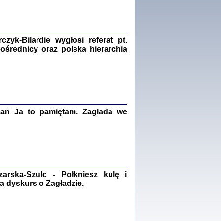
Zagłada Żydów.
Studia i Materiały
nr 18, R. 2022
Warszawa 2022
yk-Bilardie wygłosi referat pt.
pośrednicy oraz polska hierarchia
 iluzję, że żyjemy …
iętniki z Galicji Wschodniej
iszewa), Urman Jerzy Feliks, Strassler Szymon,
ndra Bańkowska
man Ja to pamiętam. Zagłada we
2
PAMIĘTNIK
Kalman Rotgeber
dra Bańkowska, wstęp Jacek Leociak
rska-Szulc - Połkniesz kulę i
Warszawa 2021
a dyskurs o Zagładzie.