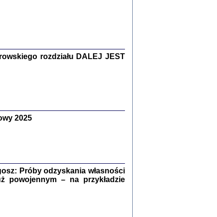
Zagłada Żydów.
Studia i Materiały
nr 15, R. 2019
Warszawa 2019
rowskiego rozdziału DALEJ JEST
owy 2025
ów.
iały
8
18
osz: Próby odzyskania własności
uż powojennym – na przykładzie