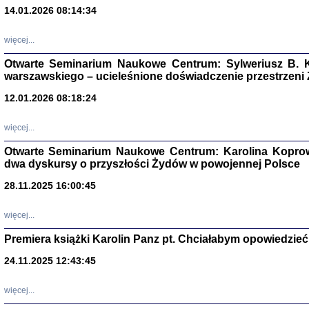
14.01.2026 08:14:34
Aryjs
więcej...
Sewek O
Otwarte Seminarium Naukowe Centrum: Sylweriusz B. K
warszawskiego – ucieleśnione doświadczenie przestrzeni
12.01.2026 08:18:24
więcej...
PISZĄC
Otwarte Seminarium Naukowe Centrum: Karolina Koprow
dwa dyskursy o przyszłości Żydów w powojennej Polsce
'z Dzie
Józef Zelkowicz, tłum.
28.11.2025 16:00:45
więcej...
Premiera książki Karolin Panz pt. Chciałabym opowiedzieć 
CZYTAJĄC GAZ
Dziennik pisa
24.11.2025 12:43:45
Jakub Hochbe
Warszawa 201
więcej...