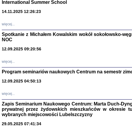
International Summer School
14.11.2025 12:26:23
więcej...
Spotkanie z Michałem Kowalskim wokół sokołowsko-węg
NOC
12.09.2025 09:20:56
więcej...
Program seminariów naukowych Centrum na semestr zim
Zagłada Żyd
Studia i Mater
12.09.2025 04:50:13
nr 14, R. 201
Warszawa 20
więcej...
Zapis Seminarium Naukowego Centrum: Marta Duch-Dyng
prywatnej przez żydowskich mieszkańców w okresie t
wybranych miejscowości Lubelszczyzny
29.05.2025 07:41:34