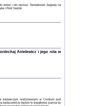
2017
o widać i oto słychać. Świadkowie Zagłady na
a i Piotr Sadzik.
WŚRÓD ZATRUTYCH NOŻY ...
i z getta i okupowanej Warszawy
c. i wstępem opatrzyła Agnieszka
Haska
Warszawa 2017
dechaj Anielewicz i jego rola w
, Z POMOCĄ BOŻĄ, JUŻ NIEBAWEM ...
 i Mirki Piżyców o życiu w getcie i okupowanej
ępem opatrzyła Barbara Engelking i Havi Dreifuss
2017
kcie badawczym realizowanym w Centrum pod
wą badaczek/czy będzie to wyjątkowa szansa by