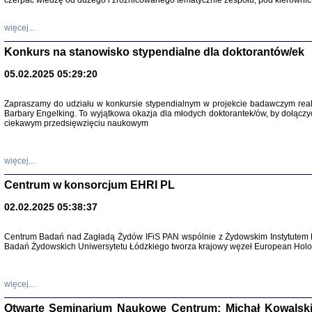
czerpać wiedzę od dużego i zróżnicowanego tematycznie zespołu, pod kierownic
więcej...
Konkurs na stanowisko stypendialne dla doktorantów/ek
05.02.2025 05:29:20
Zapraszamy do udziału w konkursie stypendialnym w projekcie badawczym rea
Barbary Engelking. To wyjątkowa okazja dla młodych doktorantek/ów, by dołączy
ciekawym przedsięwzięciu naukowym
SNY CHOCI
Okupacyjne 
Mazowieck
oprac. i ws
więcej...
Warszawa 
Centrum w konsorcjum EHRI PL
02.02.2025 05:38:37
Centrum Badań nad Zagładą Żydów IFiS PAN wspólnie z Żydowskim Instytutem 
Badań Żydowskich Uniwersytetu Łódzkiego tworza krajowy węzeł European Holoc
SZCZĘŚCIE JES
Losy kobiet ocalały
więcej...
Otwarte Seminarium Naukowe Centrum: Michał Kowalski, G