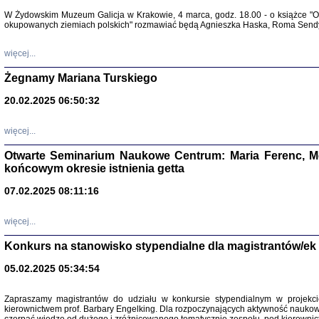
Warszawa 
W Żydowskim Muzeum Galicja w Krakowie, 4 marca, godz. 18.00 - o książce "Ot
okupowanych ziemiach polskich" rozmawiać będą Agnieszka Haska, Roma Sendyk
więcej...
Żegnamy Mariana Turskiego
20.02.2025 06:50:32
Zapisk
Tadeusz Obremski, opra
więcej...
Otwarte Seminarium Naukowe Centrum: Maria Ferenc, Mor
końcowym okresie istnienia getta
07.02.2025 08:11:16
więcej...
PO WOJNIE
Pisma Kopla
Konkurs na stanowisko stypendialne dla magistrantów/ek
Warszawie
oprac. i wst
05.02.2025 05:34:54
Warszawa 
Zapraszamy magistrantów do udziału w konkursie stypendialnym w proje
kierownictwem prof. Barbary Engelking. Dla rozpoczynających aktywność nauko