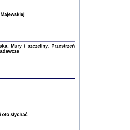
y Żydów w wybranych powiatach
okupowanej Polski
p Barbara Engelking, Jan Grabowski
 Majewskiej
Warszawa 2018
GA, ŻADNE KŁAMSTWO ...
a z warszawskiego getta
dler
,
oprac. i wstępem opatrzyła
Marta Janczewska
a, Mury i szczeliny. Przestrzeń
2018
 badawcze
Zagłada Żydów.
Studia i Materiały
nr 13, R. 2017
Warszawa 2017
 oto słychać
Ż PRZESZLI ...
sany w bunkrze (Żółkiew 1942-1944)
er
,
oprac. i wstępem opatrzyła Anna Wylegała