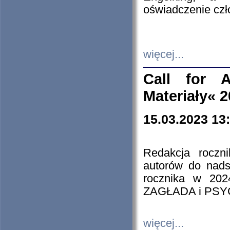
oświadczenie cz
więcej...
Call for A
Materiały« 
15.03.2023 13
Redakcja roczn
autorów do nads
rocznika w 202
ZAGŁADA i PS
więcej...