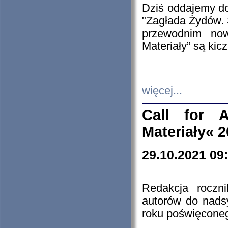
Dziś oddajemy 
"Zagłada Żydów. 
przewodnim now
Materiały” są kic
więcej...
Call for A
Materiały« 
29.10.2021 09
Redakcja roczn
autorów do nads
roku poświęcone