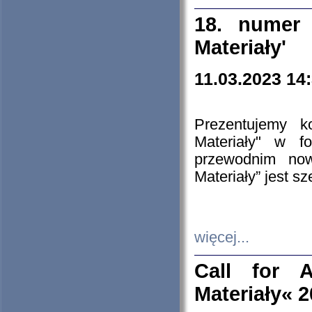
18. numer 
Materiały'
11.03.2023 14
Prezentujemy k
Materiały" w 
przewodnim now
Materiały” jest s
więcej...
Call for A
Materiały« 