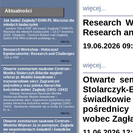
więcej...
Aktualności
Research W
Jak badać Zagładę? EHRI-PL Warsztat dla
młodych badaczy/ek
pobierz CfA w PDF Jak badać Zagładę? EHRI-PL
Research an
Warsztat dla młodych badaczy/ek – 13-17 września
2026, Oświęcim Centrum Badań nad Zagładą
Żydów IFiS PAN (członek polskiego w...
więcej...
19.06.2026 09
Research Workshop - Holocaust
Egodocuments: Research and Challenges
CfA in PDF ...
więcej...
więcej...
Otwarte seminarium naukowe Centrum -
Monika Stolarczyk-Bilardie wygłosi
Otwarte se
referat pt. Mobilni świadkowie i
transnarodowe sieci: Zagraniczni
pośrednicy oraz polska hierarchia
Stolarczyk-
kościelna wobec Zagłady (1941–1943)
Otwarte Seminarium Naukowe Monika
świadkowie
Stolarczyk-Bilardie Mobilni świadkowie i
transnarodowe sieci: Zagraniczni pośrednicy oraz
polska hierarchia kościelna wobec Zagłady (1941–
pośrednicy
1943) Spotkanie odbędzie się w środę 24 czerwca
br. w ...
więcej...
wobec Zagła
Otwarte seminarium naukowe Centrum -
Wioletta Wejman Ja to pamiętam. Zagłada
we wspomnieniach świadkiń i świadków
11.06.2026 12