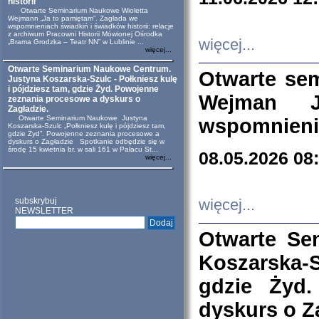
historii
Otwarte Seminarium Naukowe Wioletta
Wejmann „Ja to pamiętam”. Zagłada we
wspomnieniach świadkiń i świadków historii: relacje
z archiwum Pracowni Historii Mówionej Ośrodka
więcej...
„Brama Grodzka – Teatr NN” w Lublinie ...
więcej...
Otwarte Seminarium Naukowe Centrum.
Otwarte se
Justyna Koszarska-Szulc - Połkniesz kulę
i pójdziesz tam, gdzie Żyd. Powojenne
Wejman 
zeznania procesowe a dyskurs o
Zagładzie.
Otwarte Seminarium Naukowe Justyna
wspomnienia
Koszarska-Szulc „Połkniesz kulę i pójdziesz tam,
gdzie Żyd”. Powojenne zeznania procesowe a
dyskurs o Zagładzie Spotkanie odbędzie się w
środę 15 kwietnia br. w sali 161 w Pałacu St...
08.05.2026 08
więcej...
subskrybuj
więcej...
NEWSLETTER
Otwarte Se
Koszarska-S
gdzie Żyd
dyskurs o Z