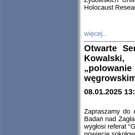
Żydowskich Uniw
Holocaust Resear
więcej...
Otwarte Se
Kowalski, 
„polowanie
węgrowskim.
08.01.2025 13
Zapraszamy do 
Badań nad Zagła
wygłosi referat "
powiecie sokołow