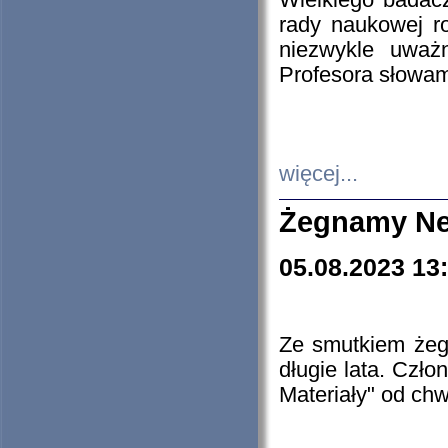
Wielkiego badacz
rady naukowej ro
niezwykle uważn
Profesora słowam
więcej...
Żegnamy Ne
05.08.2023 13
Ze smutkiem żeg
długie lata. Czł
Materiały" od chw