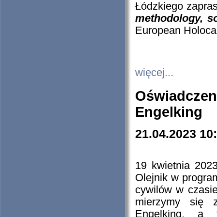
Łódzkiego zapras
methodology, so
European Holocau
więcej...
Oświadczen
Engelking
21.04.2023 10
19 kwietnia 2023
Olejnik w progra
cywilów w czasie
mierzymy się z
Engelking, a 