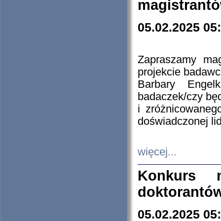
magistrantó
05.02.2025 05
Zapraszamy mag
projekcie badaw
Barbary Engel
badaczek/czy będ
i zróżnicowaneg
doświadczonej lid
więcej...
Konkurs n
doktorantó
05.02.2025 05