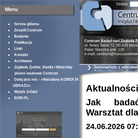
Szukaj:
Menu
Strona główna
Zespół Centrum
Badania
Centrum Badań nad Zagładą 
Publikacje
ul. Nowy Świat 72, 00-330 War
Linki
Palac Staszica pok. 120
e-mail: centrum@holocaustrese
Kontakt
Archiwum
Seminarium z udziałem 
Zagłada Żydów. Studia i Materiały
Jarkowskiej o krakows
pismo naukowe Centrum
szantażystach i szmal
Dalej jest noc - »Nieudana KOREKTA
Aktualnośc
OBRAZU«
Wybór źródeł
EHRI PL
Jak bada
Warsztat dl
24.06.2026 07