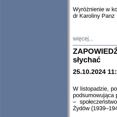
Wyróżnienie w k
dr Karoliny Panz
więcej...
ZAPOWIEDŹ
słychać
25.10.2024 11
W listopadzie, p
podsumowująca p
– społeczeństw
Żydów (1939–194