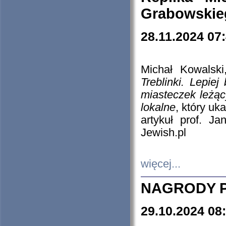
Grabowskieg
28.11.2024 07
Michał Kowalski
Treblinki. Lepie
miasteczek leżąc
lokalne
, który uk
artykuł prof. J
Jewish.pl
więcej...
NAGRODY P
29.10.2024 08