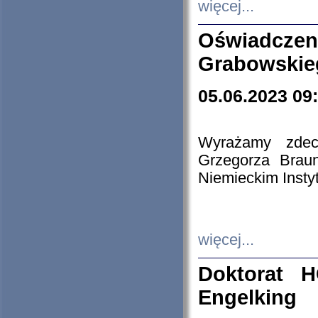
więcej...
Oświadczen
Grabowskie
05.06.2023 09
Wyrażamy zdecy
Grzegorza Brau
Niemieckim Insty
więcej...
Doktorat H
Engelking