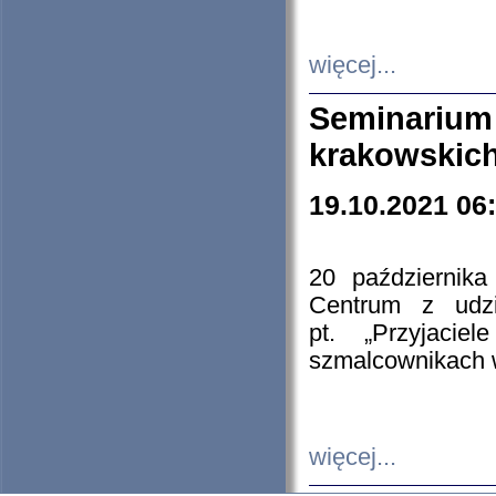
więcej...
Seminarium
krakowskich
19.10.2021 06
20 październik
Centrum z udzia
pt. „Przyjacie
szmalcownikach
więcej...