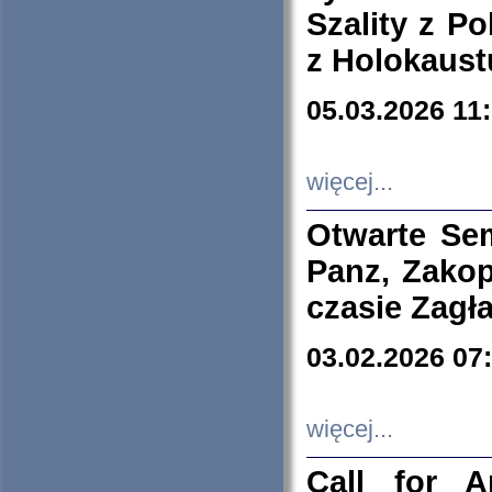
Szality z Po
z Holokaust
05.03.2026 11
więcej...
Otwarte Se
Panz, Zakop
czasie Zagł
03.02.2026 07
więcej...
Call for A