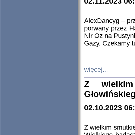
02.11.2023 06
AlexDancyg – przy
porwany przez H
Nir Oz na Pustyn
Gazy. Czekamy tu
więcej...
Z wielki
Głowińskie
02.10.2023 06
Z wielkim smutki