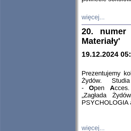
więcej...
20. numer 
Materiały'
19.12.2024 05
Prezentujemy kol
Żydów. Stud
-
O
pen
A
cces
„Zagłada Żydów
PSYCHOLOGIA 
więcej...