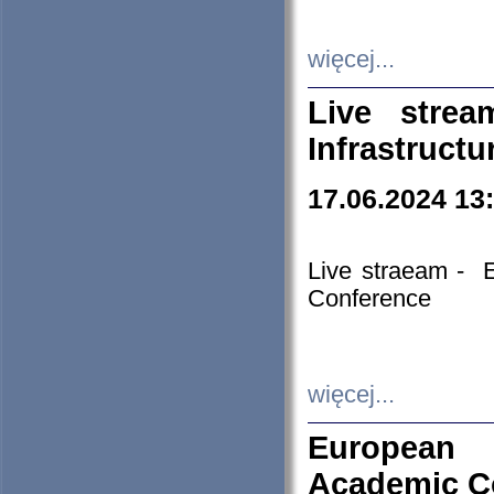
więcej...
Live stre
Infrastruct
17.06.2024 13
Live straeam - 
Conference
więcej...
European H
Academic C