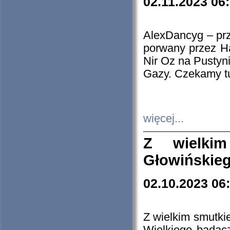
02.11.2023 06
AlexDancyg – przy
porwany przez H
Nir Oz na Pustyn
Gazy. Czekamy tu
więcej...
Z wielki
Głowińskie
02.10.2023 06
Z wielkim smutki