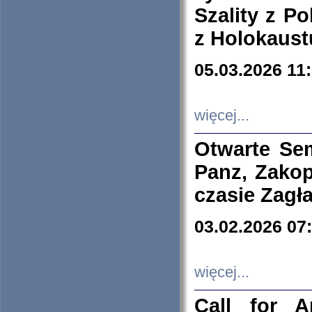
Szality z Po
z Holokaust
05.03.2026 11
więcej...
Otwarte Se
Panz, Zakop
czasie Zagł
03.02.2026 07
więcej...
Call for A