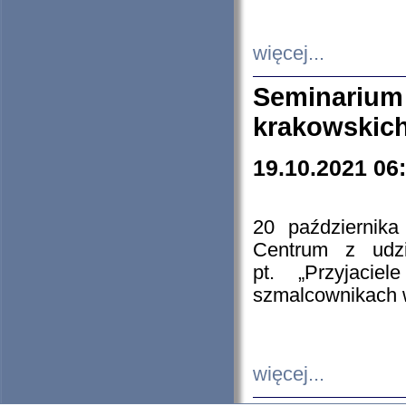
więcej...
Seminarium
krakowskich
19.10.2021 06
20 październik
Centrum z udzia
pt. „Przyjacie
szmalcownikach
więcej...