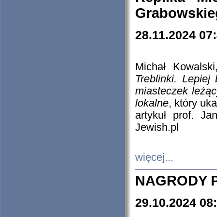
Grabowskieg
28.11.2024 07
Michał Kowalski
Treblinki. Lepie
miasteczek leżąc
lokalne
, który uk
artykuł prof. J
Jewish.pl
więcej...
NAGRODY P
29.10.2024 08