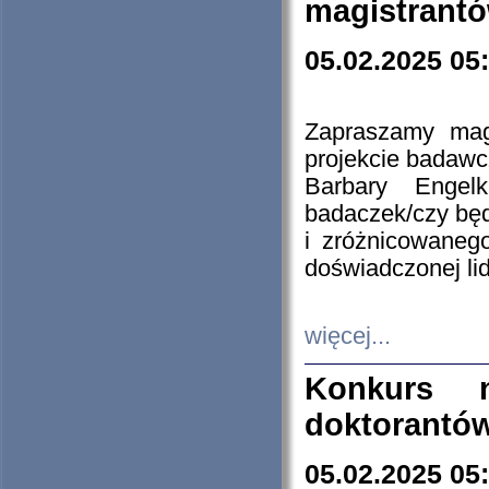
magistrantó
05.02.2025 05
Zapraszamy mag
projekcie badaw
Barbary Engel
badaczek/czy będ
i zróżnicowaneg
doświadczonej lid
więcej...
Konkurs n
doktorantó
05.02.2025 05