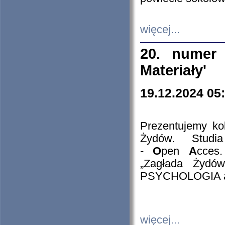
więcej...
20. numer 
Materiały'
19.12.2024 05
Prezentujemy kol
Żydów. Stud
-
O
pen
A
cces
„Zagłada Żydów
PSYCHOLOGIA 
więcej...