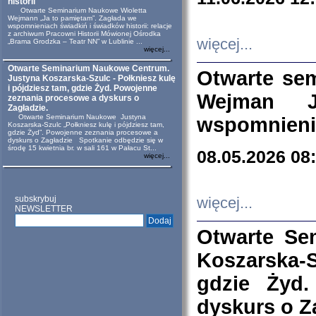
historii
Otwarte Seminarium Naukowe Wioletta
Wejmann „Ja to pamiętam”. Zagłada we
wspomnieniach świadkiń i świadków historii: relacje
z archiwum Pracowni Historii Mówionej Ośrodka
więcej...
„Brama Grodzka – Teatr NN” w Lublinie ...
więcej...
Otwarte Seminarium Naukowe Centrum.
Otwarte se
Justyna Koszarska-Szulc - Połkniesz kulę
i pójdziesz tam, gdzie Żyd. Powojenne
Wejman 
zeznania procesowe a dyskurs o
Zagładzie.
Otwarte Seminarium Naukowe Justyna
wspomnienia
Koszarska-Szulc „Połkniesz kulę i pójdziesz tam,
gdzie Żyd”. Powojenne zeznania procesowe a
dyskurs o Zagładzie Spotkanie odbędzie się w
środę 15 kwietnia br. w sali 161 w Pałacu St...
08.05.2026 08
więcej...
subskrybuj
więcej...
NEWSLETTER
Otwarte Se
Koszarska-S
gdzie Żyd
dyskurs o Z