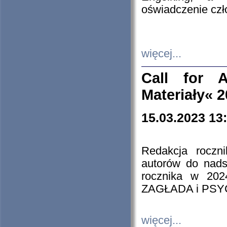
oświadczenie cz
więcej...
Call for A
Materiały« 
15.03.2023 13
Redakcja roczn
autorów do nads
rocznika w 202
ZAGŁADA i PS
więcej...