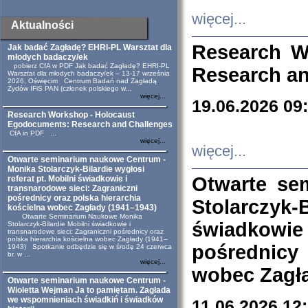
więcej...
Aktualności
Research W
Jak badać Zagładę? EHRI-PL Warsztat dla
młodych badaczy/ek
pobierz CfA w PDF Jak badać Zagładę? EHRI-PL
Research an
Warsztat dla młodych badaczy/ek – 13-17 września
2026, Oświęcim Centrum Badań nad Zagładą
Żydów IFiS PAN (członek polskiego w...
więcej...
19.06.2026 09
Research Workshop - Holocaust
Egodocuments: Research and Challenges
CfA in PDF ...
więcej...
więcej...
Otwarte seminarium naukowe Centrum -
Monika Stolarczyk-Bilardie wygłosi
Otwarte se
referat pt. Mobilni świadkowie i
transnarodowe sieci: Zagraniczni
pośrednicy oraz polska hierarchia
Stolarczyk-
kościelna wobec Zagłady (1941–1943)
Otwarte Seminarium Naukowe Monika
świadkowie
Stolarczyk-Bilardie Mobilni świadkowie i
transnarodowe sieci: Zagraniczni pośrednicy oraz
polska hierarchia kościelna wobec Zagłady (1941–
pośrednicy
1943) Spotkanie odbędzie się w środę 24 czerwca
br. w ...
więcej...
wobec Zagła
Otwarte seminarium naukowe Centrum -
Wioletta Wejman Ja to pamiętam. Zagłada
we wspomnieniach świadkiń i świadków
11.06.2026 12