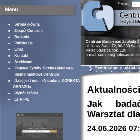
Szukaj:
Menu
Strona główna
Zespół Centrum
Badania
Centrum Badań nad Zagładą 
Publikacje
ul. Nowy Świat 72, 00-330 War
Linki
Palac Staszica pok. 120
e-mail: centrum@holocaustrese
Kontakt
Archiwum
Seminarium z udziałem 
Zagłada Żydów. Studia i Materiały
Jarkowskiej o krakows
pismo naukowe Centrum
szantażystach i szmal
Dalej jest noc - »Nieudana KOREKTA
Aktualnośc
OBRAZU«
Wybór źródeł
EHRI PL
Jak bada
Warsztat dl
24.06.2026 07