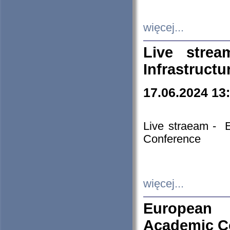
więcej...
Live stre
Infrastruct
17.06.2024 13
Live straeam - 
Conference
więcej...
European H
Academic C