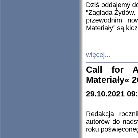
Dziś oddajemy 
"Zagłada Żydów. 
przewodnim now
Materiały” są kic
więcej...
Call for A
Materiały« 
29.10.2021 09
Redakcja roczn
autorów do nads
roku poświęcone