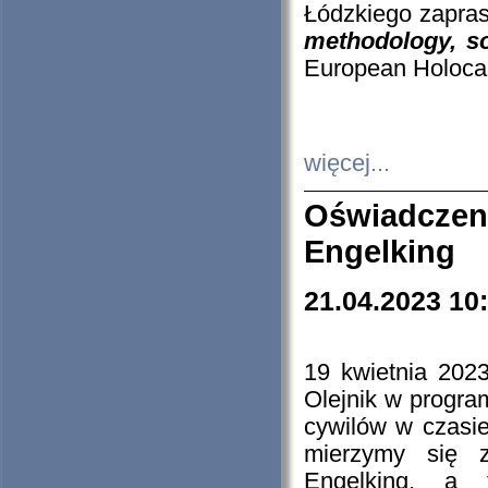
Łódzkiego zapras
methodology, so
European Holocau
więcej...
Oświadczen
Engelking
21.04.2023 10
19 kwietnia 2023
Olejnik w progra
cywilów w czasie
mierzymy się z
Engelking, a 