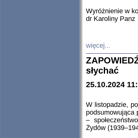
Wyróżnienie w k
dr Karoliny Panz
więcej...
ZAPOWIEDŹ
słychać
25.10.2024 11
W listopadzie, p
podsumowująca p
– społeczeństw
Żydów (1939–194