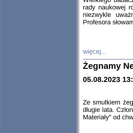
Wielkiego badacz
rady naukowej ro
niezwykle uważn
Profesora słowam
więcej...
Żegnamy Ne
05.08.2023 13
Ze smutkiem żeg
długie lata. Czł
Materiały" od chw