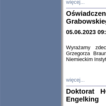
więcej...
Oświadczen
Grabowskie
05.06.2023 09
Wyrażamy zdecy
Grzegorza Brau
Niemieckim Insty
więcej...
Doktorat H
Engelking