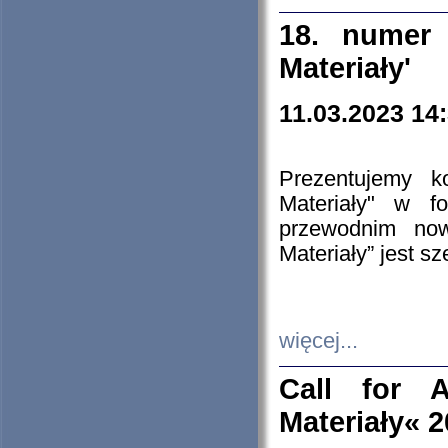
18. numer 
Materiały'
11.03.2023 14
Prezentujemy k
Materiały" w 
przewodnim now
Materiały” jest s
więcej...
Call for A
Materiały« 