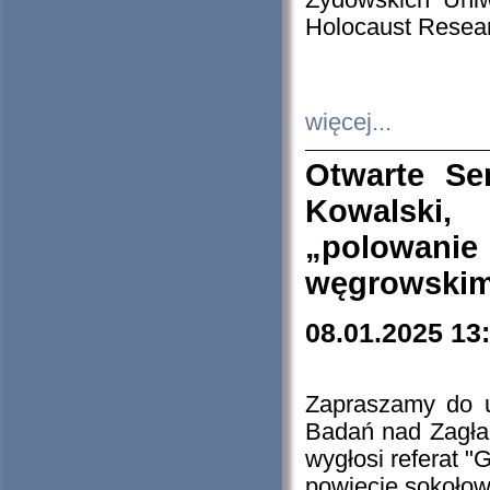
Żydowskich Uniw
Holocaust Resear
więcej...
Otwarte Se
Kowalski, 
„polowanie
węgrowskim.
08.01.2025 13
Zapraszamy do 
Badań nad Zagła
wygłosi referat "
powiecie sokołow